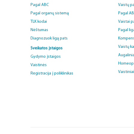
Pagal ABC
Vaistų p
Pagal organų sistemą
Pagal A
TLK kodai
Vaistai 
Nėštumas
Pagal lig
Diagnozuok ligą pats
Kompens
Vaistų k
Sveikatos įstaigos
Augalinia
Gydymo įstaigos
Homeopat
Vaistinės
Vaistinia
Registracija į poliklinikas