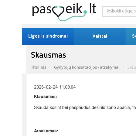
Ligos ir sindromai
Vaistai
S
Skausmas
Titulinis
Gydytojų konsultacijos - atsakymai
Ska
2026-02-24 11:09:04
Klausimas:
Skauda kosint bei paspaudus dešinio šono apačia, tai
Atsakymas: