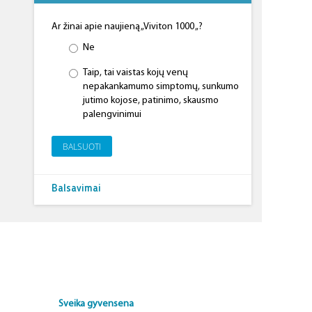
Ar žinai apie naujieną „Viviton 1000 „?
Ne
Taip, tai vaistas kojų venų
nepakankamumo simptomų, sunkumo
jutimo kojose, patinimo, skausmo
palengvinimui
BALSUOTI
Balsavimai
Sveika gyvensena