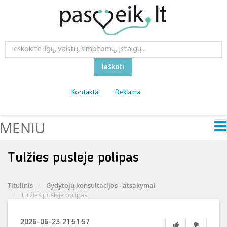
Ieškoti
Kontaktai
Reklama
MENIU
Tulžies pusleje polipas
Titulinis
Gydytojų konsultacijos - atsakymai
Tulžies pusleje polipas
2026-06-23 21:51:57