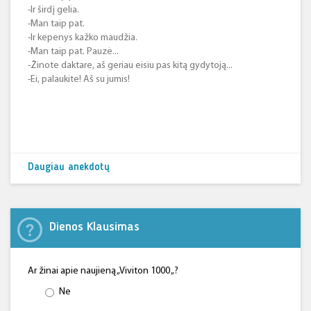
-Ir širdį gelia.
-Man taip pat.
-Ir kepenys kažko maudžia.
-Man taip pat. Pauzė...
-Žinote daktare, aš geriau eisiu pas kitą gydytoją...
-Ei, palaukite! Aš su jumis!
Daugiau anekdotų
Dienos Klausimas
Ar žinai apie naujieną „Viviton 1000 „?
Ne