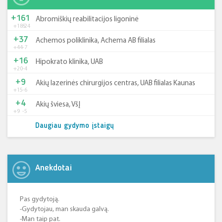
+161
Abromiškių reabilitacijos ligoninė
+185
-24
+37
Achemos poliklinika, Achema AB filialas
+44
-7
+16
Hipokrato klinika, UAB
+20
-4
+9
Akių lazerinės chirurgijos centras, UAB filialas Kaunas
+15
-6
+4
Akių šviesa, VšĮ
+9
-5
Daugiau gydymo įstaigų
Anekdotai
Pas gydytoją.
-Gydytojau, man skauda galvą.
-Man taip pat.