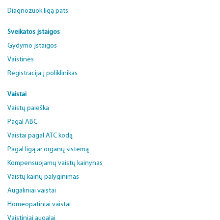
Diagnozuok ligą pats
Sveikatos įstaigos
Gydymo įstaigos
Vaistinės
Registracija į poliklinikas
Vaistai
Vaistų paieška
Pagal ABC
Vaistai pagal ATC kodą
Pagal ligą ar organų sistemą
Kompensuojamų vaistų kainynas
Vaistų kainų palyginimas
Augaliniai vaistai
Homeopatiniai vaistai
Vaistiniai augalai