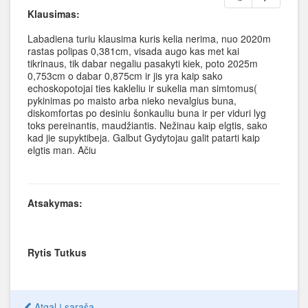
Klausimas:
Labadiena turiu klausima kuris kelia nerima, nuo 2020m
rastas polipas 0,381cm, visada augo kas met kai
tikrinaus, tik dabar negaliu pasakyti kiek, poto 2025m
0,753cm o dabar 0,875cm ir jis yra kaip sako
echoskopotojai ties kakleliu ir sukelia man simtomus(
pykinimas po maisto arba nieko nevalgius buna,
diskomfortas po desiniu šonkauliu buna ir per viduri lyg
toks pereinantis, maudžiantis. Nežinau kaip elgtis, sako
kad jie supyktibeja. Galbut Gydytojau galit patarti kaip
elgtis man. Ačiu
Atsakymas:
Rytis Tutkus
Atgal į sąrašą