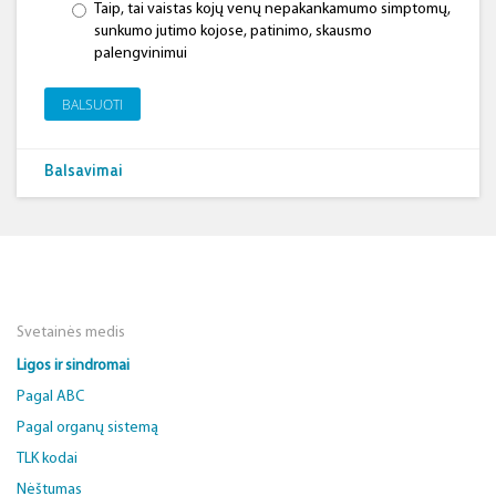
Taip, tai vaistas kojų venų nepakankamumo simptomų,
sunkumo jutimo kojose, patinimo, skausmo
palengvinimui
BALSUOTI
Balsavimai
Svetainės medis
Ligos ir sindromai
Pagal ABC
Pagal organų sistemą
TLK kodai
Nėštumas