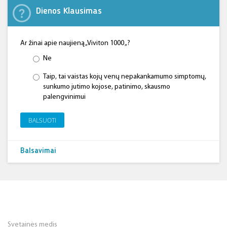
Dienos Klausimas
Ar žinai apie naujieną „Viviton 1000 „?
Ne
Taip, tai vaistas kojų venų nepakankamumo simptomų,
sunkumo jutimo kojose, patinimo, skausmo
palengvinimui
BALSUOTI
Balsavimai
Svetainės medis