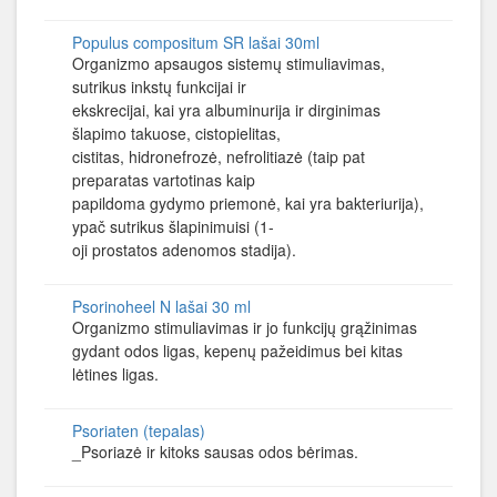
Populus compositum SR lašai 30ml
Organizmo apsaugos sistemų stimuliavimas,
sutrikus inkstų funkcijai ir
ekskrecijai, kai yra albuminurija ir dirginimas
šlapimo takuose, cistopielitas,
cistitas, hidronefrozė, nefrolitiazė (taip pat
preparatas vartotinas kaip
papildoma gydymo priemonė, kai yra bakteriurija),
ypač sutrikus šlapinimuisi (1-
oji prostatos adenomos stadija).
Psorinoheel N lašai 30 ml
Organizmo stimuliavimas ir jo funkcijų grąžinimas
gydant odos ligas, kepenų pažeidimus bei kitas
lėtines ligas.
Psoriaten (tepalas)
_Psoriazė ir kitoks sausas odos bėrimas.