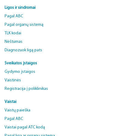
Ligos ir sindromai
Pagal ABC
Pagal organų sistemą
TLK kodai
Nėštumas
Diagnozuok ligą pats
Sveikatos įstaigos
Gydymo įstaigos
Vaistinės
Registracija į poliklinikas
Vaistai
Vaistų paieška
Pagal ABC
Vaistai pagal ATC kodą
Pagal ligą ar organų sistemą