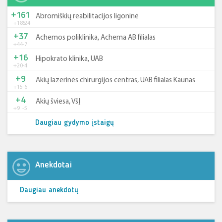
+161
Abromiškių reabilitacijos ligoninė
+185
-24
+37
Achemos poliklinika, Achema AB filialas
+44
-7
+16
Hipokrato klinika, UAB
+20
-4
+9
Akių lazerinės chirurgijos centras, UAB filialas Kaunas
+15
-6
+4
Akių šviesa, VšĮ
+9
-5
Daugiau gydymo įstaigų
Anekdotai
Daugiau anekdotų