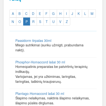
A
B
C
D
E
F
G
H
I
J
K
L
M
N
O
P
R
S
T
U
V
Z
Passidorm tirpalas 30ml
Miego sutrikimai (sunku užmigti, prabundama
naktį).
Phosphor-Homaccord lašai 30 ml
Homeopatinis preparatas be patvirtintų terapinių
indikacijų.
Vartojamas, jei yra užkimimas, laringitas,
faringitas, taškinių kraujosruvų.
Plantago-Homaccord lašai 30 ml
Šlapimo nelaikymas, naktinis šlapimo nelaikymas,
šlapimo pūslės dirglumas.