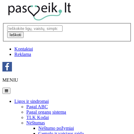
Ieškoti
Kontaktai
Reklama
MENIU
Ligos ir sindromai
Pagal ABC
Pagal organų sistemą
TLK Kodai
Nėštumas
Nėštumo požymiai
Gemalo ir vaisiaus raida