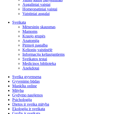
Augaliniai vaistai
Homeopatiniai vaistai
Vaistiniai augalai
Sveikata
Mėnesinių skausmas
Mamoms
Kraujo grupės
Anatomija
Pirmoji pagalba
Kelionių vaistinėlė
Informacija keliaujantiems
Sveikatos testai
Medicinos biblioteka
Anekdotai
Sveika gyvensena
Gyvenimo būdas
Mankšta online
Mityba
Gydymo naujienos
Psichologija
Dietos ir sveika mityba
Ekologija ir sveikata
Grožis ir sveikata