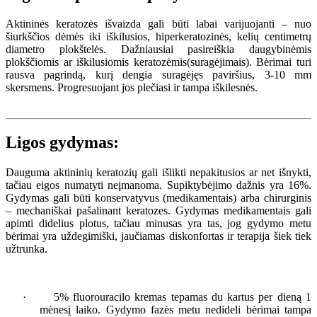
Aktininės keratozės išvaizda gali būti labai varijuojanti – nuo
šiurkščios dėmės iki iškilusios, hiperkeratozinės, kelių centimetrų
diametro plokštelės. Dažniausiai pasireiškia daugybinėmis
plokščiomis ar iškilusiomis keratozėmis(suragėjimais). Bėrimai turi
rausva pagrindą, kurį dengia suragėjęs paviršius, 3-10 mm
skersmens. Progresuojant jos plečiasi ir tampa iškilesnės.
Ligos gydymas:
Dauguma aktininių keratozių gali išlikti nepakitusios ar net išnykti,
tačiau eigos numatyti neįmanoma. Supiktybėjimo dažnis yra 16%.
Gydymas gali būti konservatyvus (medikamentais) arba chirurginis
– mechaniškai pašalinant keratozes. Gydymas medikamentais gali
apimti didelius plotus, tačiau minusas yra tas, jog gydymo metu
bėrimai yra uždegimiški, jaučiamas diskonfortas ir terapija šiek tiek
užtrunka.
·
5% fluorouracilo kremas tepamas du kartus per dieną 1
mėnesį laiko. Gydymo fazės metu nedideli bėrimai tampa