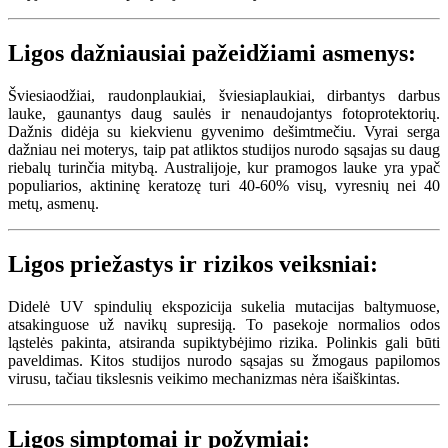
Ligos dažniausiai pažeidžiami asmenys:
Šviesiaodžiai, raudonplaukiai, šviesiaplaukiai, dirbantys darbus
lauke, gaunantys daug saulės ir nenaudojantys fotoprotektorių.
Dažnis didėja su kiekvienu gyvenimo dešimtmečiu. Vyrai serga
dažniau nei moterys, taip pat atliktos studijos nurodo sąsajas su daug
riebalų turinčia mitybą. Australijoje, kur pramogos lauke yra ypač
populiarios, aktininę keratozę turi 40-60% visų, vyresnių nei 40
metų, asmenų.
Ligos priežastys ir rizikos veiksniai:
Didelė UV spindulių ekspozicija sukelia mutacijas baltymuose,
atsakinguose už navikų supresiją. To pasekoje normalios odos
ląstelės pakinta, atsiranda supiktybėjimo rizika. Polinkis gali būti
paveldimas. Kitos studijos nurodo sąsajas su žmogaus papilomos
virusu, tačiau tikslesnis veikimo mechanizmas nėra išaiškintas.
Ligos simptomai ir požymiai: