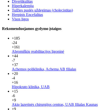
Divertikulitas
Hiperkalemija
Tulžies puslės uždegimas (cholecistitas)
Herpinis Encefalitas
Visos ligos
Rekomenduojamos gydymo įstaigos
+185
-24
+161
Abromiškių reabilitacijos ligoninė
+44
-7
+37
Achemos poliklinika, Achema AB filialas
+20
-4
+16
Hipokrato klinika, UAB
+15
-6
+9
Akių lazerinės chirurgijos centras, UAB filialas Kaunas
+9