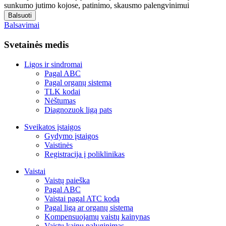
sunkumo jutimo kojose, patinimo, skausmo palengvinimui
Balsuoti
Balsavimai
Svetainės medis
Ligos ir sindromai
Pagal ABC
Pagal organų sistemą
TLK kodai
Nėštumas
Diagnozuok ligą pats
Sveikatos įstaigos
Gydymo įstaigos
Vaistinės
Registracija į poliklinikas
Vaistai
Vaistų paieška
Pagal ABC
Vaistai pagal ATC kodą
Pagal ligą ar organų sistemą
Kompensuojamų vaistų kainynas
Vaistų kainų palyginimas