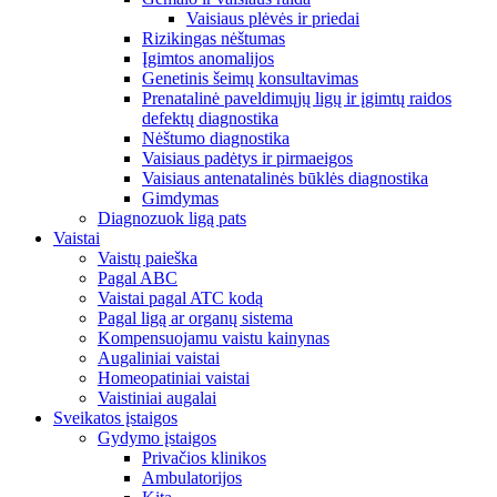
Vaisiaus plėvės ir priedai
Rizikingas nėštumas
Įgimtos anomalijos
Genetinis šeimų konsultavimas
Prenatalinė paveldimųjų ligų ir įgimtų raidos
defektų diagnostika
Nėštumo diagnostika
Vaisiaus padėtys ir pirmaeigos
Vaisiaus antenatalinės būklės diagnostika
Gimdymas
Diagnozuok ligą pats
Vaistai
Vaistų paieška
Pagal ABC
Vaistai pagal ATC kodą
Pagal ligą ar organų sistema
Kompensuojamu vaistu kainynas
Augaliniai vaistai
Homeopatiniai vaistai
Vaistiniai augalai
Sveikatos įstaigos
Gydymo įstaigos
Privačios klinikos
Ambulatorijos