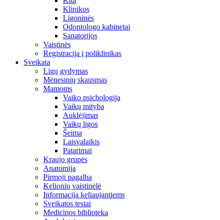
Kita
Klinikos
Ligoninės
Odontologo kabinetai
Sanatorijos
Vaistinės
Registracija į poliklinikas
Sveikata
Ligų gydymas
Mėnesinių skausmas
Mamoms
Vaiko psichologija
Vaikų mityba
Auklėjimas
Vaikų ligos
Šeima
Laisvalaikis
Patarimai
Kraujo grupės
Anatomija
Pirmoji pagalba
Kelionių vaistinėlė
Informacija keliaujantiems
Sveikatos testai
Medicinos biblioteka