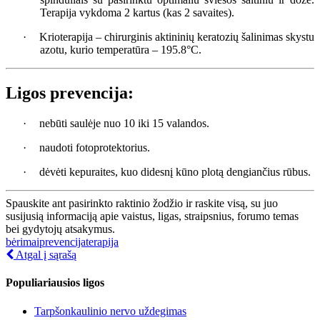
Terapija vykdoma 2 kartus (kas 2 savaites).
·
Krioterapija – chirurginis aktininių keratozių šalinimas skystu
azotu, kurio temperatūra – 195.8°C.
Ligos prevencija:
·
nebūti saulėje nuo 10 iki 15 valandos.
·
naudoti fotoprotektorius.
·
dėvėti kepuraites, kuo didesnį kūno plotą dengiančius rūbus.
Spauskite ant pasirinkto raktinio žodžio ir raskite visą, su juo
susijusią informaciją apie vaistus, ligas, straipsnius, forumo temas
bei gydytojų atsakymus.
bėrimai
prevencija
terapija
Atgal į sąrašą
Populiariausios ligos
Tarpšonkaulinio nervo uždegimas