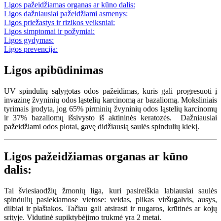
Ligos pažeidžiamas organas ar kūno dalis:
Ligos dažniausiai pažeidžiami asmenys:
Ligos priežastys ir rizikos veiksniai:
Ligos simptomai ir požymiai:
Ligos gydymas:
Ligos prevencija:
Ligos apibūdinimas
UV spindulių sąlygotas odos pažeidimas, kuris gali progresuoti į
invazinę žvyninių odos ląstelių karcinomą ar bazaliomą. Moksliniais
tyrimais įrodyta, jog 65% pirminių žvyninių odos ląstelių karcinomų
ir 37% bazaliomų išsivysto iš aktininės keratozės.
Dažniausiai
pažeidžiami odos plotai, gavę didžiausią saulės spindulių kiekį.
Ligos pažeidžiamas organas ar kūno
dalis:
Tai šviesiaodžių žmonių liga, kuri pasireiškia labiausiai saulės
spindulių pasiekiamose vietose: veidas, plikas viršugalvis, ausys,
dilbiai ir plaštakos. Tačiau gali atsirasti ir nugaros, krūtinės ar kojų
srityje. Vidutinė supiktybėjimo trukmė yra 2 metai.