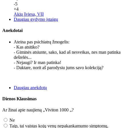
-5
+4
Akių šviesa, VšĮ
Daugiau gydymo įstaigų
Anekdotai
Ateina pas psichiatrą žmogelis:
- Kas atsitiko?
- Giminės atsiunte, sako, kad aš nesveikas, nes man patinka
dešrelės...
- Nejaugi? Ir man patinka!
- Daktare, norit aš parodysiu jums savo kolekciją?
Daugiau anekdotų
Dienos Klausimas
Ar žinai apie naujieną „Viviton 1000 „?
Ne
Taip, tai vaistas kojų venų nepakankamumo simptomų,