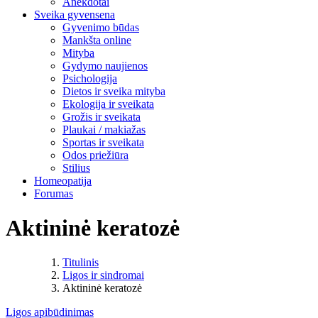
Anekdotai
Sveika gyvensena
Gyvenimo būdas
Mankšta online
Mityba
Gydymo naujienos
Psichologija
Dietos ir sveika mityba
Ekologija ir sveikata
Grožis ir sveikata
Plaukai / makiažas
Sportas ir sveikata
Odos priežiūra
Stilius
Homeopatija
Forumas
Aktininė keratozė
Titulinis
Ligos ir sindromai
Aktininė keratozė
Ligos apibūdinimas