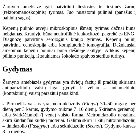
Žarnyno amebiazę gali patvirtinti tiesiosios ir riestinės žarnų
(rektoromanoskopinis) tyrimas. Juo nustatomi pūliniai (panašūs į
baltinių sagas).
Kepenų pūlinio atveju mikroskopinis išmatų tyrimas dažnai būna
neigiamas. Kraujyje būna neutrofilinė leukocitozė, pagreitėjęs ENG.
Diagnozę patvirtina serologinis kraujo tyrimas. Kepenų pūlinį
patvirtina echoskopija arba kompiuterinė tomografija. Dažniausiai
amebiniai kepenų pūliniai būna dešinėje skiltyje. Atlikus kepenų
pūlinio punkciją, ištraukiamas šokolado spalvos sterilus turinys.
Gydymas
Žarnyno amebiazės gydymas yra dviejų fazių: iš pradžių skiriama
antiparazitinių vaistų ligai gydyti ir vėliau – antiamebinių
(kontaktinių) vaistų parazitui panaikinti.
- Pirmaeilis vaistas yra metronidazolis (
Flagyl
) 30–50 mg/kg per
dieną per 3 kartus, gydymo trukmė 7–10 dienų. Skiriama geriamoji
arba švirkščiamoji (į veną) vaisto forma. Metronidazolio negalima
skirti žindančiai kūdikį moteriai. Galima skirti ir kitų nitroimidazolių
– tinidazolio (
Fasigyne
) arba seknidazolio (
Secnol
). Gydymo kursas
3–5 dienos.