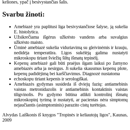
keliones, ypač į besivystančias šalis.
Svarbu žinoti:
Amebiazė yra paplitusi liga besivystančiose šalyse, ją sukelia
E. histolytica.
Užsikrečiama išgėrus užkrėsto vandens arba suvalgius
užkrėsto maisto.
Ūminė amebiazė sukelia viduriavimą su gleivinėmis ir krauju,
nedidėja temperatūra. Ligos sukėlėją galima nustatyti
mikroskopu tiriant šviežių šiltų išmatų tepinėlį.
Kepenų amebiazė gali būti praėjus ilgam laikui po žarnyno
amebiazės arba ja nesirgus. Ji sukelia skausmus kepenų plote,
kepenų padidėjimą bei karščiavimus. Diagnozė nustatoma
echoskopu tiriant kepenis ir serologiškai.
Amebiazės gydymas susideda iš dviejų fazių: antiamebinis
vaistas metronidazolis ir antiamebinis kontaktinis vaistas
tiligvinolis. Po gydymo būtina atlikti kontrolinį išmatų
mikroskopinį tyrimą ir nustatyti, ar pacientas nėra simptomų
nejaučiantis (asimptominis) parazito cistų turėtojas.
Alvydas Laiškonis iš knygos "Tropinės ir keliautojų ligos", Kaunas,
2009