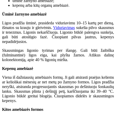
ūminė žarnyno amebiazė;
kepenų arba kitų organų amebiazė.
Ūminė žarnyno amebiazė
Ligos pradžia ūminė, prasideda viduriavimu 10–15 kartų per dieną,
išmatos su krauju ir gleivėmis.
Viduriavimas
sukelia pilvo skausmus
ir tenezmus. Ligonis nekarščiuoja. Ligonio būklė palengva sunkėja,
gali būti atoslūgio fazė. Čiuopiant pilvas jautrus, kepenys
nepadidėjusios.
Skausmingas ligonio tyrimas per išangę. Gali būti žaibiška
(fulminantinė) ligos eiga, kai plyšta žarnos. Atlikus dalinę
kolonektomiją, apie 40 % ligonių miršta.
Kepenų amebiazė
Viena iš dažniausių amebiazės formų. Ji gali atsirasti praėjus keliems
ar keliolikai mėnesių ar net metų po žarnyno formos. Ligos pradžia
neryški, atsiranda progresuojantis skausmas po dešiniuoju šonkaulių
lanku. Skausmas plinta į dešinįjį petį, karščiuojama iki 39–40 °C.
Ligonio būklė greitai blogėja. Čiuopiamos didelės ir skausmingos
kepenys.
Kitos amebiazės formos