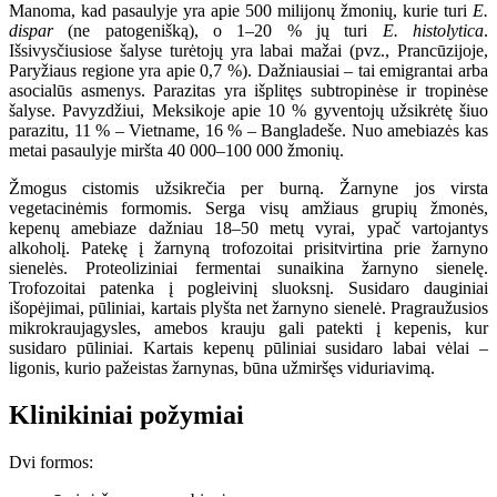
Manoma, kad pasaulyje yra apie 500 milijonų žmonių, kurie turi
E.
dispar
(ne patogenišką), o 1–20 % jų turi
E. histolytica
.
Išsivysčiusiose šalyse turėtojų yra labai mažai (pvz., Prancūzijoje,
Paryžiaus regione yra apie 0,7 %). Dažniausiai – tai emigrantai arba
asocialūs asmenys. Parazitas yra išplitęs subtropinėse ir tropinėse
šalyse. Pavyzdžiui, Meksikoje apie 10 % gyventojų užsikrėtę šiuo
parazitu, 11 % – Vietname, 16 % – Bangladeše. Nuo amebiazės kas
metai pasaulyje miršta 40 000–100 000 žmonių.
Žmogus cistomis užsikrečia per burną. Žarnyne jos virsta
vegetacinėmis formomis. Serga visų amžiaus grupių žmonės,
kepenų amebiaze dažniau 18–50 metų vyrai, ypač vartojantys
alkoholį. Patekę į žarnyną trofozoitai prisitvirtina prie žarnyno
sienelės. Proteoliziniai fermentai sunaikina žarnyno sienelę.
Trofozoitai patenka į pogleivinį sluoksnį. Susidaro dauginiai
išopėjimai, pūliniai, kartais plyšta net žarnyno sienelė. Pragraužusios
mikrokraujagysles, amebos krauju gali patekti į kepenis, kur
susidaro pūliniai. Kartais kepenų pūliniai susidaro labai vėlai –
ligonis, kurio pažeistas žarnynas, būna užmiršęs viduriavimą.
Klinikiniai požymiai
Dvi formos: