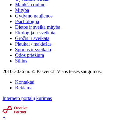
Mankšta online
Mityba
Gydymo naujienos
Psichologija
Dietos ir sveika mityba
Ekologija ir sveikata
Grožis ir sveikata
Plaukai / makiažas
Sportas ir sveikata
Odos priežiūra
Stilius
2010-2026 m. © Pasveik.lt Visos teisės saugomos.
Kontaktai
Reklama
Interneto portalų kūrimas