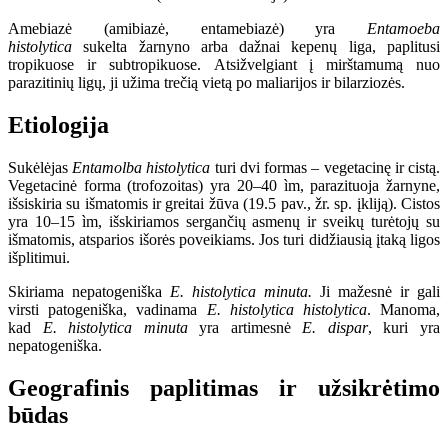
Amebiazė (amibiazė, entamebiazė) yra
Entamoeba
histolytica
sukelta žarnyno arba dažnai kepenų liga, paplitusi
tropikuose ir subtropikuose.
Atsižvelgiant į mirštamumą nuo
parazitinių ligų, ji užima
trečią vietą po maliarijos ir bilarziozės.
Etiologija
Sukėlėjas
Entamolba histolytica
turi dvi formas – vegetacinę ir cistą.
Vegetacinė forma (trofozoitas) yra 20–40 ìm, parazituoja žarnyne,
išsiskiria su išmatomis ir greitai žūva (19.5 pav., žr. sp. įkliją). Cistos
yra 10–15 ìm, išskiriamos sergančių asmenų ir sveikų turėtojų su
išmatomis, atsparios išorės poveikiams. Jos turi didžiausią įtaką ligos
išplitimui.
Skiriama nepatogeniška
E. histolytica minuta.
Ji mažesnė ir gali
virsti patogeniška, vadinama
E. histolytica histolytica
. Manoma,
kad
E. histolytica minuta
yra artimesnė
E. dispar
, kuri yra
nepatogeniška.
Geografinis paplitimas ir užsikrėtimo
būdas