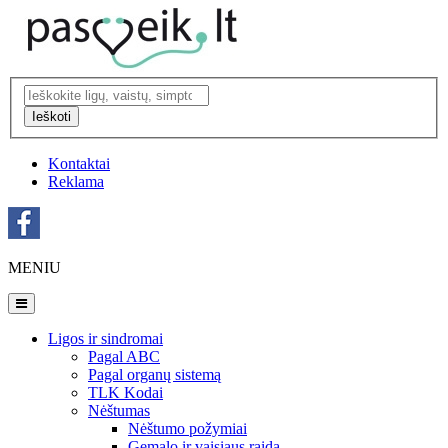
Ieškoti
Kontaktai
Reklama
MENIU
Ligos ir sindromai
Pagal ABC
Pagal organų sistemą
TLK Kodai
Nėštumas
Nėštumo požymiai
Gemalo ir vaisiaus raida