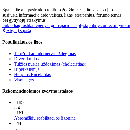
Spauskite ant pasirinkto raktinio žodžio ir raskite visą, su juo
susijusią informaciją apie vaistus, ligas, straipsnius, forumo temas
bei gydytojų atsakymus.
būklė
diagnostika
kepenys
ligonis
pacientas
plyšta
pūlinys
turi e
žarnyno a
Atgal į sąrašą
Populiariausios ligos
Tarpšonkaulinio nervo uždegimas
Divertikulitas
Tulžies puslės uždegimas (cholecistitas)
Hiperkalemija
Herpinis Encefalitas
Visos ligos
Rekomenduojamos gydymo įstaigos
+185
-24
+161
Abromiškių reabilitacijos ligoninė
+44
-7