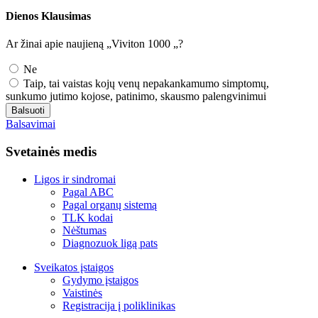
Dienos Klausimas
Ar žinai apie naujieną „Viviton 1000 „?
Ne
Taip, tai vaistas kojų venų nepakankamumo simptomų,
sunkumo jutimo kojose, patinimo, skausmo palengvinimui
Balsuoti
Balsavimai
Svetainės medis
Ligos ir sindromai
Pagal ABC
Pagal organų sistemą
TLK kodai
Nėštumas
Diagnozuok ligą pats
Sveikatos įstaigos
Gydymo įstaigos
Vaistinės
Registracija į poliklinikas