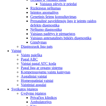
Vaisiaus plėvės ir priedai
Rizikingas nėštumas
Įgimtos anomalijos
Genetinis šeimų konsultavimas
Prenatalinė paveldimųjų ligų ir įgimtų raidos
defektų diagnostika
Nėštumo diagnostika
Vaisiaus padėtys ir pirmaeigos
Vaisiaus antenatalinės būklės diagnostika
Gimdymas
Diagnozuok ligą pats
Vaistai
Vaistų paieška
Pagal ABC
Vaistai pagal ATC kodą
Pagal ligą ar organų sistema
Kompensuojamu vaistu kainynas
Augaliniai vaistai
Homeopatiniai vaistai
Vaistiniai augalai
Sveikatos įstaigos
Gydymo įstaigos
Privačios klinikos
Ambulatorijos