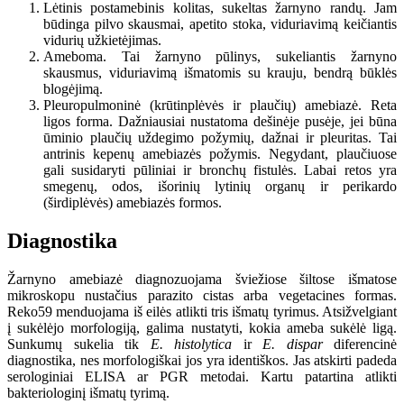
Lėtinis postamebinis kolitas, sukeltas žarnyno randų. Jam
būdinga pilvo skausmai, apetito stoka, viduriavimą keičiantis
vidurių užkietėjimas.
Ameboma. Tai žarnyno pūlinys, sukeliantis žarnyno
skausmus, viduriavimą išmatomis su krauju, bendrą būklės
blogėjimą.
Pleuropulmoninė (krūtinplėvės ir plaučių) amebiazė. Reta
ligos forma. Dažniausiai nustatoma dešinėje pusėje, jei būna
ūminio plaučių uždegimo požymių, dažnai ir pleuritas. Tai
antrinis kepenų amebiazės požymis. Negydant, plaučiuose
gali susidaryti pūliniai ir bronchų fistulės. Labai retos yra
smegenų, odos, išorinių lytinių organų ir perikardo
(širdiplėvės) amebiazės formos.
Diagnostika
Žarnyno amebiazė diagnozuojama šviežiose šiltose išmatose
mikroskopu nustačius parazito cistas arba vegetacines formas.
Reko59 menduojama iš eilės atlikti tris išmatų tyrimus. Atsižvelgiant
į sukėlėjo morfologiją, galima nustatyti, kokia ameba sukėlė ligą.
Sunkumų sukelia tik
E. histolytica
ir
E. dispar
diferencinė
diagnostika, nes morfologiškai jos yra identiškos. Jas atskirti padeda
serologiniai ELISA ar PGR metodai. Kartu patartina atlikti
bakteriologinį išmatų tyrimą.