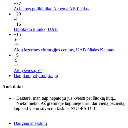
+37
Achemos poliklinika, Achema AB filialas
+20
-4
+16
Hipokrato klinika, UAB
+15
-6
+9
Akių lazerinės chirurgijos centras, UAB filialas Kaunas
+9
-5
+4
Akių šviesa, VšĮ
Daugiau gydymo įstaigų
Anekdotai
- Daktare, man taip nepatogu jus kviesti per šitokią liūtį...
- Nieko nieko. Aš gretimoje laiptinėje turiu dar vieną pacientą,
taip kad vienu šūviu du kiškius NUDĖSIU !!!
Daugiau anekdotų