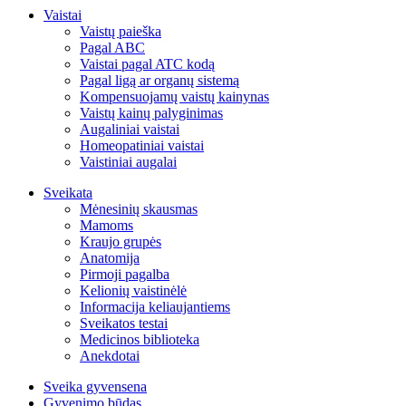
Vaistai
Vaistų paieška
Pagal ABC
Vaistai pagal ATC kodą
Pagal ligą ar organų sistemą
Kompensuojamų vaistų kainynas
Vaistų kainų palyginimas
Augaliniai vaistai
Homeopatiniai vaistai
Vaistiniai augalai
Sveikata
Mėnesinių skausmas
Mamoms
Kraujo grupės
Anatomija
Pirmoji pagalba
Kelionių vaistinėlė
Informacija keliaujantiems
Sveikatos testai
Medicinos biblioteka
Anekdotai
Sveika gyvensena
Gyvenimo būdas