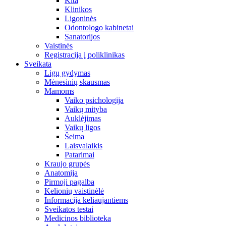
Kita
Klinikos
Ligoninės
Odontologo kabinetai
Sanatorijos
Vaistinės
Registracija į poliklinikas
Sveikata
Ligų gydymas
Mėnesinių skausmas
Mamoms
Vaiko psichologija
Vaikų mityba
Auklėjimas
Vaikų ligos
Šeima
Laisvalaikis
Patarimai
Kraujo grupės
Anatomija
Pirmoji pagalba
Kelionių vaistinėlė
Informacija keliaujantiems
Sveikatos testai
Medicinos biblioteka