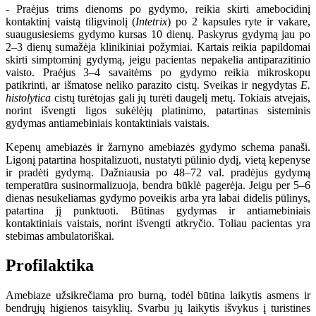
- Praėjus trims dienoms po gydymo, reikia skirti amebocidinį
kontaktinį vaistą tiligvinolį (
Intetrix
) po 2 kapsules ryte ir vakare,
suaugusiesiems gydymo kursas 10 dienų. Paskyrus gydymą jau po
2–3 dienų sumažėja klinikiniai požymiai. Kartais reikia papildomai
skirti simptominį gydymą, jeigu pacientas nepakelia antiparazitinio
vaisto. Praėjus 3–4 savaitėms po gydymo reikia mikroskopu
patikrinti, ar išmatose neliko parazito cistų. Sveikas ir negydytas
E.
histolytica
cistų turėtojas gali jų turėti daugelį metų. Tokiais atvejais,
norint išvengti ligos sukėlėjų platinimo, patartinas sisteminis
gydymas antiamebiniais kontaktiniais vaistais.
Kepenų amebiazės ir žarnyno amebiazės gydymo schema panaši.
Ligonį patartina hospitalizuoti, nustatyti pūlinio dydį, vietą kepenyse
ir pradėti gydymą. Dažniausia po 48–72 val. pradėjus gydymą
temperatūra susinormalizuoja, bendra būklė pagerėja. Jeigu per 5–6
dienas nesukeliamas gydymo poveikis arba yra labai didelis pūlinys,
patartina jį punktuoti. Būtinas gydymas ir antiamebiniais
kontaktiniais vaistais, norint išvengti atkryčio. Toliau pacientas yra
stebimas ambulatoriškai.
Profilaktika
Amebiaze užsikrečiama pro burną, todėl būtina laikytis asmens ir
bendrųjų higienos taisyklių. Svarbu jų laikytis išvykus į turistines