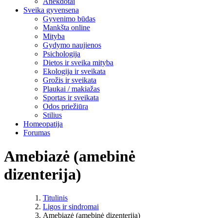
Anekdotai
Sveika gyvensena
Gyvenimo būdas
Mankšta online
Mityba
Gydymo naujienos
Psichologija
Dietos ir sveika mityba
Ekologija ir sveikata
Grožis ir sveikata
Plaukai / makiažas
Sportas ir sveikata
Odos priežiūra
Stilius
Homeopatija
Forumas
Amebiazė (amebinė
dizenterija)
Titulinis
Ligos ir sindromai
Amebiazė (amebinė dizenterija)