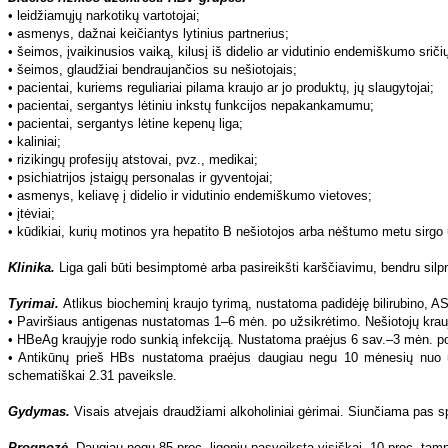
• Antikūnų prieš HBs nustatoma praėjus daugiau negu 10 mėnesių nuo užs
schematiškai 2.31 paveiksle.
Gydymas.
Visais atvejais draudžiami alkoholiniai gėrimai. Siunčiama pas sp
Prognozė.
Daugiau negu 85 proc. ligonių pasveiksta visiškai, 10 proc. tamp
Profilaktika.
Svarbu atsisakyti nesaugių lytinių santykių. Asmenys, dirbant
turi būti izoliuoti vienas nuo kito.
Didelės rizikos grupių atstovai turi būti imunizuojami. Pasyvi imuniza
naujagimiams, medicinos darbuotojams, susižeidusiems HBV užkrėsta med
Svarbi ir aktyvi imunizacija iš paviršinio antigeno gaminama vakcina. Pavy
Vakcinacijos tipai:
• Ikiekspozicinė vakcinacija, kuri taikoma rizikos užsikrėsti HBV grupių at
• Poekspozinė vakcinacija, taikoma HBsAg teigiamų motinų naujagimiams (
HEPATITAS
C
Hepatito C virusas (HCV) paplitęs visame pasaulyje. Europoje ir Šiaurės
Skandinavijoje šis rodiklis yra 0,2 proc., Italijoje – 1,1 proc. Lietuvoje kas