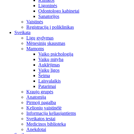
Klinikos
Ligoninės
Odontologo kabinetai
Sanatorijos
Vaistinės
Registracija į poliklinikas
Sveikata
Ligų gydymas
Mėnesinių skausmas
Mamoms
Vaiko psichologija
Vaikų mityba
Auklėjimas
Vaikų ligos
Šeima
Laisvalaikis
Patarimai
Kraujo grupės
Anatomija
Pirmoji pagalba
Kelionių vaistinėlė
Informacija keliaujantiems
Sveikatos testai
Medicinos biblioteka
Anekdotai