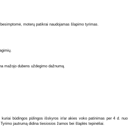
, kuriai būdingos pūlingos išskyros ir/ar akies voko patinimas per 4 d. nuo
Tyrimo jautrumą didina tiesiosios žarnos bei šlaplės tepinėliai.
Diagnozę patvirtina šlaplės ir/ ar tiesiosios žarnos tepinėlio tyrimas.
mg geriamojo ofloksacino. Nėščiosioms ciprofloksacino ir ofloksacino skirti
emiškumo (2–7 proc.; Vidurio Rytai, Centrinė bei Pietų Amerika, kai kurios
ustatyti 25 proc. donorų, tačiau iš tikrųjų ligos paplitimas turėtų būti dar
(HBsAg), branduolio antigeną (HBcAg) ir apvalkalo antigeną (HBeAg).
tuiruotieji, kraujo, jo produktų recipientai, dializuojami pacientai, medicinos
s po HB endemijos sritis);