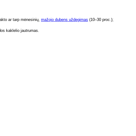
 akto ar tarp mėnesinių,
mažojo dubens uždegimas
(10–30 proc.);
dos kaklelio jautrumas.
iga besimptomė, moterų patikrai naudojamas šlapimo tyrimas.
agimių.
ažina mažojo dubens uždegimo dažnumą.