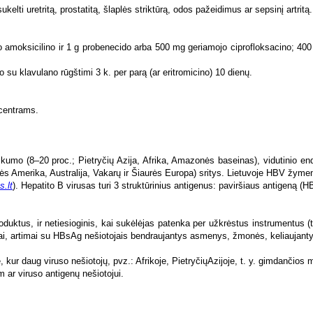
, kur daug viruso nešiotojų, pvz.: Afrikoje, PietryčiųAzijoje, t. y. gimdančios
 ar viruso antigenų nešiotojui.
ų;
ūminiu hepatitu B.
numu, nuovargiu, artralgija, dilgėliniu išbėrimu, balkšvomis išmatomis, patams
SAT/ALAT (kepenų transferazių), šarminės fosfatazės kiekiai. Diagnozuojant lig
jyje HBsAg dažniausiai randama praėjus daugiau negu pusmečiui nuo ūminio p
 ūminio ligos periodo.