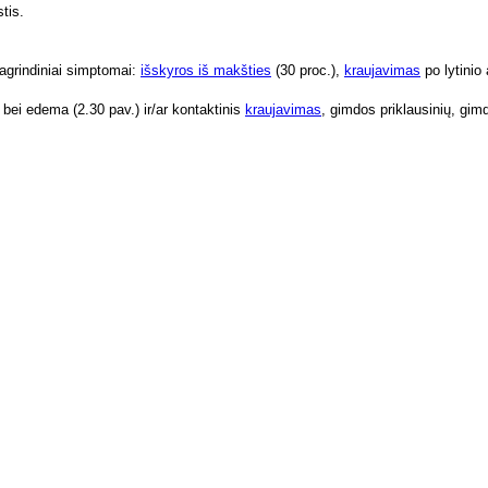
tis.
agrindiniai simptomai:
išskyros iš makšties
(30 proc.),
kraujavimas
po lytinio
a bei edema (2.30 pav.) ir/ar kontaktinis
kraujavimas
, gimdos priklausinių, gim
š vidurinės šlapimo porcijos tyrimas padeda patvirtinti diagnozę. Jei ligos e
ozę
apimo porcijos tyrimas.
 vidurinės ausies uždegimu. Šiomis ligomis suserga trečdalis užsikrėtusių nauj
dubens uždegimo priežastis. Šlapimo tyrimas, kaip patikros priemonė, sum
 geriamojo azitromicino dozė.
vaitę.
gimo chlamidioze atvejį reikia pranešti dermatovenerologijos centrams.