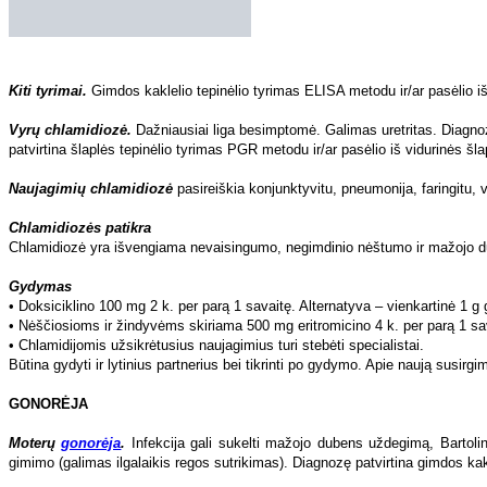
GONORĖJA
Moterų
gonorėja
.
Infekcija gali sukelti mažojo dubens uždegimą, Bartolin
gimimo (galimas ilgalaikis regos sutrikimas). Diagnozę patvirtina gimdos kakl
Vyrų
gonorėja
.
50 proc. ūminės gonorėjos atvejų būna besimptomiai. Gali suke
Gydymas
• Vienkartinė 400 mg geriamojo cefiksimo dozė. Alternatyva – 3 g geriamojo
negalima.
• Esant mažojo dubens uždegimui, skiriama vartoti 250–500 mg amoksicilino s
• Praėjus 3–7 dienoms po gydymo, tyrimų rezultatai turi būti neigiami.
•
Gonorėja
sergantį naujagimį turi stebėti specialistai.
• Apie naują susirgimo
gonorėja
atvejį būtina pranešti dermatovenerologijos
HEPATITAS
B
Pagal hepatito B viruso (HBV) žymenų paplitimą skiriamos didelio endemišk
Rytų bei Pietų Europos valstybės) bei mažo endemiškumo (< 2 proc.; Šiaurės 
didesnis. Taigi Lietuva priklauso vidutinio endemiškumo sričiai (
www.medicus
HBV perdavimo būdai:
• Parenterinis, tiesioginis, kai virusas į šeimininką patenka per kraują, jo p
personalas, gelbėjimo tarnybų darbuotojai, psichiatrijos pensionatų gyvent