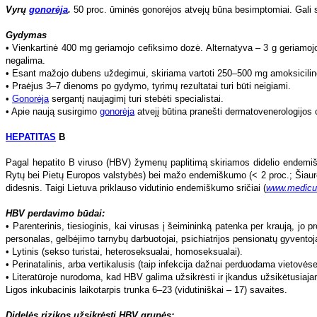
• Lytinis (sekso turistai, heteroseksualai, homoseksualai).
• Perinatalinis, arba vertikalusis (taip infekcija dažnai perduodama vietovėse
• Literatūroje nurodoma, kad HBV galima užsikrėsti ir įkandus užsikėtusiajam
Ligos inkubacinis laikotarpis trunka 6–23 (vidutiniškai – 17) savaites.
Didelės rizikos užsikrėsti HBV grupės:
• leidžiamųjų narkotikų vartotojai;
• asmenys, dažnai keičiantys lytinius partnerius;
• šeimos, įvaikinusios vaiką, kilusį iš didelio ar vidutinio endemiškumo sriči
• šeimos, glaudžiai bendraujančios su nešiotojais;
• pacientai, kuriems reguliariai pilama kraujo ar jo produktų, jų slaugytojai;
• pacientai, sergantys lėtiniu inkstų funkcijos nepakankamumu;
• pacientai, sergantys lėtine kepenų liga;
• kaliniai;
• rizikingų profesijų atstovai, pvz., medikai;
• psichiatrijos įstaigų personalas ir gyventojai;
• asmenys, keliavę į didelio ir vidutinio endemiškumo vietoves;
• įtėviai;
• kūdikiai, kurių motinos yra hepatito B nešiotojos arba nėštumo metu sirgo 
Klinika.
Liga gali būti besimptomė arba pasireikšti karščiavimu, bendru silp
Tyrimai.
Atlikus biocheminį kraujo tyrimą, nustatoma padidėję bilirubino, A
• Paviršiaus antigenas nustatomas 1–6 mėn. po užsikrėtimo. Nešiotojų krau
• HBeAg kraujyje rodo sunkią infekciją. Nustatoma praėjus 6 sav.–3 mėn. po