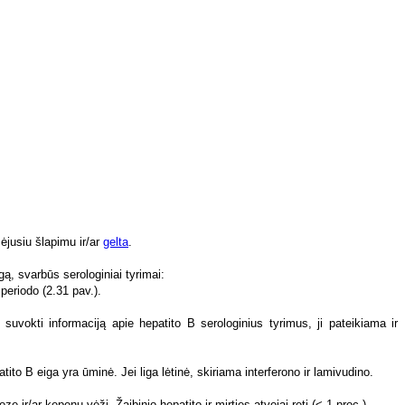
okti informaciją apie hepatito B serologinius tyrimus, ji pateikiama ir
to B eiga yra ūminė. Jei liga lėtinė, skiriama interferono ir lamivudino.
rozę ir/ar kepenų vėžį. Žaibinio hepatito ir mirties atvejai reti (< 1 proc.).
o apsaugos priemones, dezinfekuojamąsias priemones, HBsAg teigiami pacientai
s asmenims per 48 val. po užsikrėtimu, ir taikoma HBsAg teigiamų motinų
 koinfekcijos (tačiau ne nuo HBsAg nešiotojo HDV superinfekcijos).
PSO metodiką, nerandama antikūnų ar jų titras nesiekia 10 TV/l.
akto su HBV užkrėsta medžiaga.
gamumas didžiausias. Viruso nešiotojų daugėja iš šiaurės į pietus, pvz.,
.