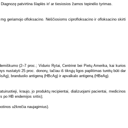
 motinos užkrečia naujagimius).
ėjusiu šlapimu ir/ar
gelta
.
ą, svarbūs serologiniai tyrimai:
eriodo (2.31 pav.).