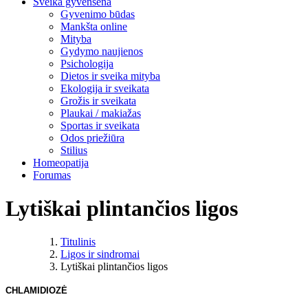
Sveika gyvensena
Gyvenimo būdas
Mankšta online
Mityba
Gydymo naujienos
Psichologija
Dietos ir sveika mityba
Ekologija ir sveikata
Grožis ir sveikata
Plaukai / makiažas
Sportas ir sveikata
Odos priežiūra
Stilius
Homeopatija
Forumas
Lytiškai plintančios ligos
Titulinis
Ligos ir sindromai
Lytiškai plintančios ligos
CHLAMIDIOZĖ