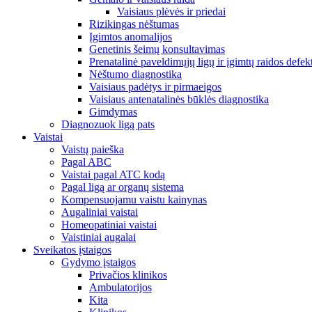
Vaisiaus plėvės ir priedai
Rizikingas nėštumas
Įgimtos anomalijos
Genetinis šeimų konsultavimas
Prenatalinė paveldimųjų ligų ir įgimtų raidos defek
Nėštumo diagnostika
Vaisiaus padėtys ir pirmaeigos
Vaisiaus antenatalinės būklės diagnostika
Gimdymas
Diagnozuok ligą pats
Vaistai
Vaistų paieška
Pagal ABC
Vaistai pagal ATC kodą
Pagal ligą ar organų sistema
Kompensuojamu vaistu kainynas
Augaliniai vaistai
Homeopatiniai vaistai
Vaistiniai augalai
Sveikatos įstaigos
Gydymo įstaigos
Privačios klinikos
Ambulatorijos
Kita