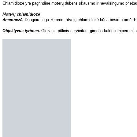
Chlamidiozė yra pagrindinė moterų dubens skausmo ir nevaisingumo priežas
Moterų chlamidiozė
Anamnezė.
Daugiau negu 70 proc. atvejų chlamidiozė būna besimptomė. P
Objektyvus tyrimas.
Gleivinis pūlinis cervicitas, gimdos kaklelio hiperemij
Kiti tyrimai.
Gimdos kaklelio tepinėlio tyrimas ELISA metodu ir/ar pasėlio i
Vyrų chlamidiozė.
Dažniausiai liga besimptomė. Galimas uretritas. Diagn
patvirtina šlaplės tepinėlio tyrimas PGR metodu ir/ar pasėlio iš vidurinės šl
Naujagimių chlamidiozė
pasireiškia konjunktyvitu, pneumonija, faringitu,
Chlamidiozės patikra
Chlamidiozė yra išvengiama nevaisingumo, negimdinio nėštumo ir mažojo 
Gydymas
• Doksiciklino 100 mg 2 k. per parą 1 savaitę. Alternatyva – vienkartinė 1 g
• Nėščiosioms ir žindyvėms skiriama 500 mg eritromicino 4 k. per parą 1 sa
• Chlamidijomis užsikrėtusius naujagimius turi stebėti specialistai.
Būtina gydyti ir lytinius partnerius bei tikrinti po gydymo. Apie naują susir