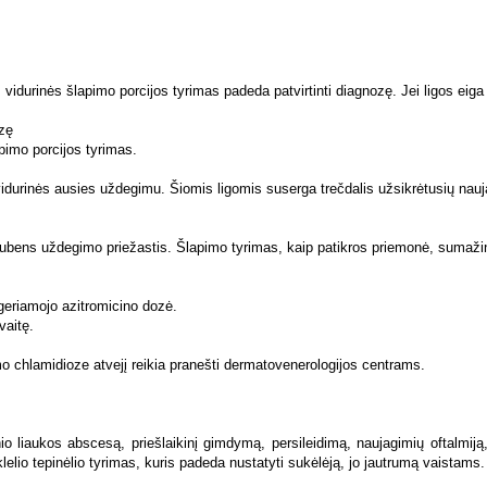
io liaukos abscesą, priešlaikinį gimdymą, persileidimą, naujagimių oftalmiją
elio tepinėlio tyrimas, kuris padeda nustatyti sukėlėją, jo jautrumą vaistams. 
lti uretritą, prostatitą, šlaplės striktūrą, odos pažeidimus ar sepsinį artritą. 
 amoksicilino ir 1 g probenecido arba 500 mg geriamojo ciprofloksacino; 400 
u klavulano rūgštimi 3 k. per parą (ar eritromicino) 10 dienų.
 centrams.
umo (8–20 proc.; Pietryčių Azija, Afrika, Amazonės baseinas), vidutinio end
Amerika, Australija, Vakarų ir Šiaurės Europa) sritys. Lietuvoje HBV žymenys n
.lt
). Hepatito B virusas turi 3 struktūrinius antigenus: paviršiaus antigeną 
roduktus, ir netiesioginis, kai sukėlėjas patenka per užkrėstus instrumentus (ta
ojai, artimai su HBsAg nešiotojais bendraujantys asmenys, žmonės, keliaujanty