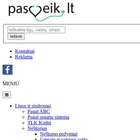
Ieškoti
Kontaktai
Reklama
MENIU
Ligos ir sindromai
Pagal ABC
Pagal organų sistemą
TLK Kodai
Nėštumas
Nėštumo požymiai
Gemalo ir vaisiaus raida