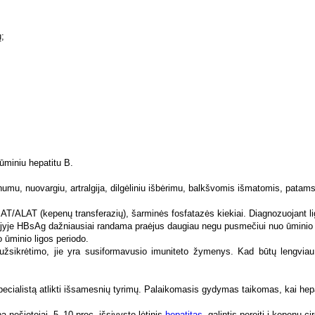
ikrėtimo, jie yra susiformavusio imuniteto žymenys. Kad būtų lengviau suv
ecialistą atlikti išsamesnių tyrimų. Palaikomasis gydymas taikomas, kai hepati
a nešiotojai, 5–10 proc. išsivysto lėtinis
hepatitas
, galintis pereiti į kepenų ci
ys su krauju, jo produktais, turi naudoti vienkartines pirštines ir kitas kūn
cija žmogaus imunoglobulinu efektyvi, kai atliekama anti HBs neigiamiem
žiaga.
kęs skiepijimas (anti HBs titras > 10 TV/l) apsaugo nuo HBV infekcijos ir HDV
stovams ir tiems asmenims, kurių kraujyje indikaciniu testu, atliekamu pagal 
nėščiosios tiriamos po 32 nėštumo savaitės), medicinos personalui po kont
 Amerikoje jis lemia daugiau negu 90 proc. visų hepatitų. Japonijoje ser
met užregistruojama apie 150 naujų susirgimo ūminiu virusiniu hepatitu C atvejų