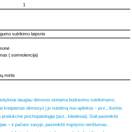
1
umo sutrikimo laipsnis
ąmonė
mas ( somnolencija)
 mirtis
santykinai daugiau dėmesio skiriama būdravimo sutrikimams.
ai kreipiamas dėmesys į jo nutolimą nuo aplinkos – pvz., išorinis
a produkcinė psichopatologija (pvz., kliedesiai). Gali pasireikšti
vejais – ir pačiam savyje, pasireikšti mąstymo nerišlumas,