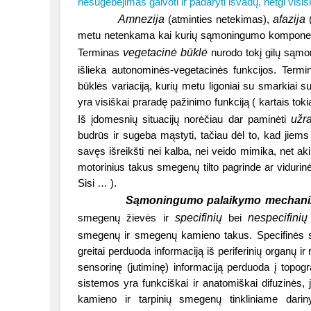
nesugebėjimas galvoti ir padaryti išvadų, netgi visi
Amnezija
afazija
(atminties netekimas),
metu netenkama kai kurių sąmoningumo komponentų,
vegetacinė būklė
Terminas
nurodo tokį gilų sąmo
išlieka autonominės-vegetacinės funkcijos. Term
būklės variaciją, kurių metu ligoniai su smarkiai 
yra visiškai praradę pažinimo funkciją ( kartais t
užr
Iš įdomesnių situacijų norėčiau dar paminėti
budrūs ir sugeba mąstyti, tačiau
dėl
to, kad jiems y
savęs išreikšti nei kalba, nei veido mimika, net akių
motorinius takus smegenų tilto pagrinde ar viduri
Sisi … ).
Sąmoningumo palaikymo mechani
specifinių
nespecifini
smegenų žievės ir
bei
smegenų ir smegenų kamieno takus. Specifinės
greitai perduoda informaciją iš periferinių organų 
sensorinę (jutiminę) informaciją perduoda į topog
sistemos yra funkciškai ir anatomiškai difuzinės,
kamieno ir tarpinių smegenų tinkliniame dariny