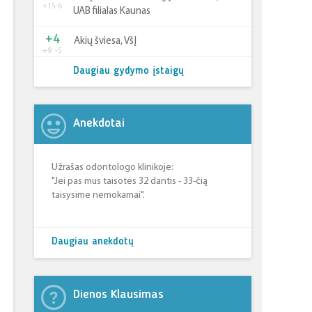
+15
-6
UAB filialas Kaunas
+4
Akių šviesa, VšĮ
+9
-5
Daugiau gydymo įstaigų
Anekdotai
Užrašas odontologo klinikoje:
"Jei pas mus taisotės 32 dantis - 33-čią
taisysime nemokamai".
Daugiau anekdotų
Dienos Klausimas