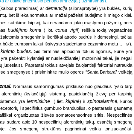
ška ar dalinė pritemusio periodo amnezija ( užmiršimas).
demencija
(kalbos praradimas) ar
(silpnaprotybė) yra būklės, kurių
 bet išlieka normalūs ar mažai pažeisti budėjimo ir miego ciklai.
nės sutrikimo laipsnį, kai nerandama jokių mąstymo požymių, nors
budėjimo koma
coma vigil
inas
( lot.
) reiškia tokią vegetacinės
sužalotomis smegenimis išoriškai atrodo budrūs ir dėmesingi, tačiau
okia būklė trumpam laikui išsivysto studentams egzamino metu … ☺).
akinimo būkles.
Šis terminas apibūdina tokius ligonius, kurie yra
ra pakenkti kylantieji ar nusileidžiantieji motoriniai takai, jie negali
 judesiais). Paprastai tokiais atvejais žalojantieji faktoriai nutraukia
nėse smegenyse ( prisiminkite muilo operos “
Santa Barbara
” veikėją
zmai.
Normalus sąmoningumas priklauso nuo glaudaus ryšio tarp
ų
aferentinių (kylančiųjų) sistemų, pasiekiančių žievę per tarpinių
lemniskinė
kilpinė
spinotalaminė
 sistemos yra
( liet.
) ir
, kurios
ir receptorių į specifinius gumburo branduolius, o pastarasis gaunamą
rafiškai organizuotas žievės somatosensorines sritis. Nespecifinės
 jas sudaro apie 10 nespecifinių aferentinių takų, esančių smegenų
je. Jos smegenų struktūras pagrindinai veikia tonizuojančiai-