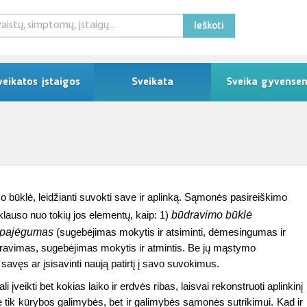
Ieškoti
veikatos įstaigos
Sveikata
Sveika gyvense
 būklė, leidžianti suvokti save ir aplinką. Sąmonės pasireiškimo
būdravimo būklė
riklauso nuo tokių jos elementų, kaip: 1)
o pajėgumas
(sugebėjimas mokytis ir atsiminti, dėmesingumas ir
dravimas, sugebėjimas mokytis ir atmintis. Be jų mąstymo
 savęs ar įsisavinti naują patirtį į savo suvokimus.
įveikti bet kokias laiko ir erdvės ribas, laisvai rekonstruoti aplinkinį
ne tik kūrybos galimybės, bet ir galimybės sąmonės sutrikimui. Kad ir