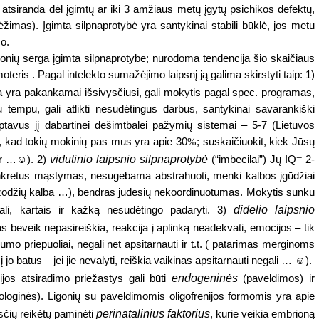
) atsiranda
dėl
įgimtų ar iki 3 amžiaus metų įgytų psichikos defektų,
mas). Įgimta silpnaprotybė yra santykinai stabili būklė, jos metu
o.
nių serga įgimta silpnaprotybe; nurodoma tendencija šio skaičiaus
oteris . Pagal intelekto sumažėjimo laipsnį ją galima skirstyti taip: 1)
lba yra pakankamai išsivysčiusi, gali mokytis pagal spec. programas,
 tempu, gali atlikti nesudėtingus darbus, santykinai savarankiški
ptavus jį dabartinei dešimtbalei pažymių sistemai – 5-7 (Lietuvos
a, kad tokių mokinių pas mus yra apie 30
%
; suskaičiuokit, kiek Jūsų
vidutinio
laipsnio
silpnaprotybė
bar …☺). 2)
(“imbecilai”) Jų IQ
=
2-
onkretus mąstymas, nesugebama abstrahuoti, menki kalbos įgūdžiai
0 žodžių kalba …), bendras judesių nekoordinuotumas. Mokytis sunku
didelio laipsnio
ali, kartais ir kažką nesudėtingo padaryti. 3)
 beveik nepasireiškia, reakcija į aplinką neadekvati, emocijos – tik
o priepuoliai, negali net apsitarnauti ir t.t. ( patarimas merginoms
į jo batus – jei jie nevalyti, reiškia vaikinas apsitarnauti negali … ☺).
endogeninės
nijos atsiradimo priežastys gali būti
(paveldimos) ir
hologinės). Ligonių su paveldimomis oligofrenijos formomis yra apie
perinatalinius faktorius
sčių reikėtų paminėti
, kurie veikia embrioną