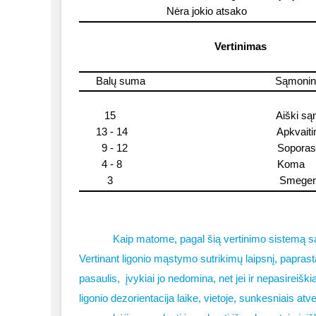
Nėra jokio atsako
Vertinimas
Balų suma
Sąmoning
15
Aiški s
13 - 14
Apkvaiti
9 - 12
Soporas
4 - 8
Koma
3
Smegenų
Kaip matome, pagal šią vertinimo sistemą 
Vertinant ligonio mąstymo sutrikimų laipsnį, paprast
pasaulis,
įvykiai jo nedomina, net jei ir nepasireiški
ligonio dezorientacija laike, vietoje, sunkesniais at