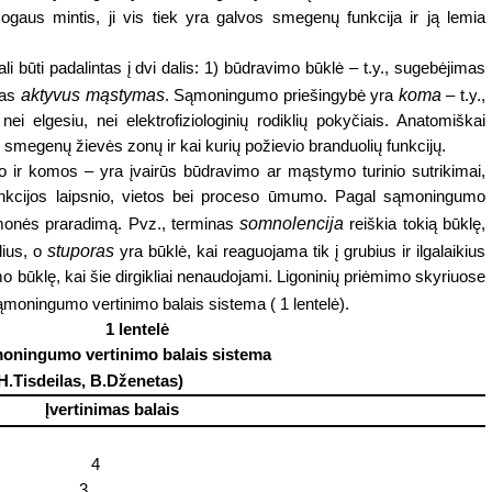
gaus mintis, ji vis tiek yra galvos smegenų funkcija ir ją lemia
i būti padalintas į dvi dalis: 1) būdravimo būklė – t.y., sugebėjimas
aktyvus mąstymas
koma
mas
. Sąmoningumo priešingybė yra
– t.y.,
i elgesiu, nei elektrofiziologinių rodiklių pokyčiais. Anatomiškai
megenų žievės zonų ir kai kurių požievio branduolių funkcijų.
 ir komos – yra įvairūs būdravimo ar mąstymo turinio sutrikimai,
unkcijos laipsnio, vietos bei proceso ūmumo. Pagal sąmoningumo
somnolencija
nės praradimą. Pvz., terminas
reiškia tokią būklę,
stuporas
lius, o
yra būklė, kai reaguojama tik į grubius ir ilgalaikius
mo būklę, kai šie dirgikliai nenaudojami. Ligoninių priėmimo skyriuose
moningumo vertinimo balais sistema ( 1 lentelė).
1 lentelė
oningumo vertinimo balais sistema
 H.Tisdeilas, B.Dženetas)
Įvertinimas balais
4
3