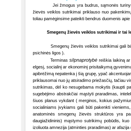
Jei žmogus yra budrus, sąmonės turinys
žievės veiklos sutrikimai priklauso nuo pakenkimų d
toliau pamėginsime pateikti bendrus duomenis apie s
Smegenų žievės veiklos sutrikimai ir tai l
Smegenų žievės veiklos sutrikimai gali b
psichinės ligos ).
silpnaprotybė
Terminas
reiškia laikiną a
elgesį, socialinį ar ekonominį prisitaikymą gyvenimui
apibrėžimą nepatenka į šią grupę, ypač akcentuojan
priklausomai nuo jų atsiradimo priežasčių, tačiau 
sutrikimas,
dėl
ko nesugebama mokytis (kaupti pat
sugebėjimo abstrakčiai mąstyti praradimas, inte
šiuos planus vykdant ( merginos, kokius pažymiu
socialiniams įvykiams gali būti pakenkti vieniems,
anatominės smegenų žievės struktūros yra pak
daugiažidininis) mąstymo sutrikimų pobūdis, kuo jo
izoliuota amnezija (atminties praradimas) ar afazija