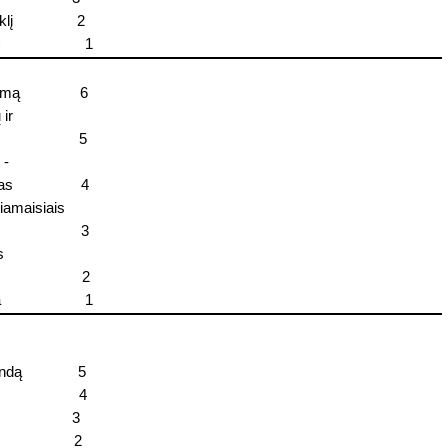
klį
2
)
1
dymą
6
 ir
5
 -
jas
4
kiamaisiais
3
s
2
a
1
andą
5
4
3
2