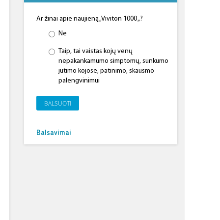
Ar žinai apie naujieną „Viviton 1000 „?
Ne
Taip, tai vaistas kojų venų
nepakankamumo simptomų, sunkumo
jutimo kojose, patinimo, skausmo
palengvinimui
BALSUOTI
Balsavimai