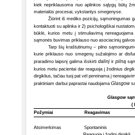
kiek nepriklausoma nuo aplinkos sąlygų būtų žmo
materialūs procesai, vykstantys smegenyse.
Žiūrint iš mediko pozicijų, sąmoningumas gal
kontaktuoti su aplinka ir 2) psichologiškai nustato
būklė, kurios metu į stimuliavimą nereaguojama ne
sąmonės buvimas priklauso nuo asociacinių galvos s
Tarp šių kraštutinumų – pilno sąmoningumo
kurie priklauso nuo smegenų sužalojimo ar disf
dalinį
pilną
praradimo laipsnį galima išskirti
ir
sąmo
kurios metu pacientai dar reaguoja į žodinius dirgik
dirgiklius, tačiau tuoj pat vėl pereinama į nereagavi
Glasgow
praktiniam darbui paprastai naudojama
są
Glasgow
sąm
(
Požymiai
Reagavimas
Atsimerkimas
Spontaninis
Reaguoja į žodinį dirgiklį