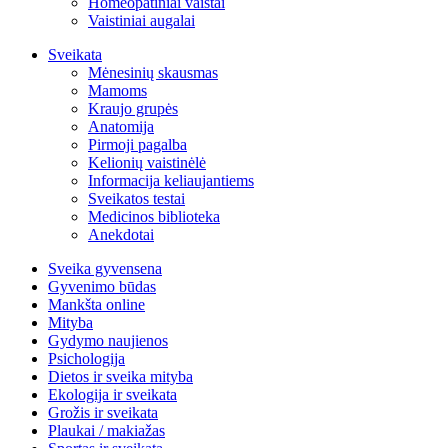
Homeopatiniai vaistai
Vaistiniai augalai
Sveikata
Mėnesinių skausmas
Mamoms
Kraujo grupės
Anatomija
Pirmoji pagalba
Kelionių vaistinėlė
Informacija keliaujantiems
Sveikatos testai
Medicinos biblioteka
Anekdotai
Sveika gyvensena
Gyvenimo būdas
Mankšta online
Mityba
Gydymo naujienos
Psichologija
Dietos ir sveika mityba
Ekologija ir sveikata
Grožis ir sveikata
Plaukai / makiažas