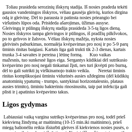
Toliau prasideda serozinių išskyrų stadija. Iš nosies pradeda tekėti
gausios vandeningos išskyros, vėliau gausėja gleivių, kurios dirgina
odą ir gleivinę. Dėl to parausta ir patinsta nosies prieangio bei
viršutinės lūpos oda. Prisideda ašarojimas, ūžimas ausyse.
Gleivingų ir pūlingų išskyrų stadija prasideda 3-5-tą ligos dieną.
Nosies išskyros tampa gleivingos ir pūlingos, iš pradžių pilkšvokos,
po to gelsvos ir žalsvos. Vėliau išskyrų mažėja, nyksta nosies
gleivinės paburkimas, normalėja kvėpavimas pro nosį ir po 5-9 parų
ūminis rinitas baigiasi. Kartais liga gali trukti tik 2-3 dienas, kartais
trunka 3-4 savaites ir pereina į lėtinę formą.
Kuo vaikas
mažesnis, tuo sunkesnė ligos eiga. Sergantys kūdikiai dėl sutrikusio
kvėpavimo pro nosį negali tinkamai žįsti, nes turi įkvėpti pro burną,
dėl to gali sutrikti jų virškinamojo trakto veikla.
Neretai ūminis
rinitas komplikuojasi ūminiu vidurinės ausies uždegimu (dėl kūdikių
anatominių ypatumų - trumpo, santykinai horizontalesnio, plataus
ausies trimito), ūminiu bakteriniu rinosinusitu, taip pat infekcija gali
plisti ir į apatinius kvėpavimo takus.
Ligos gydymas
Labiausiai vaiką vargina sutrikęs kvėpavimas pro nosį, todėl prieš
kiekvieną žindymą ar maitinimą (10-15 min.iki maitinimo), prieš
miegą balionėliu reikia išsiurbti gleives iš kiekvienos nosies pusės, o