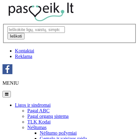
Ieškoti
Kontaktai
Reklama
MENIU
Ligos ir sindromai
Pagal ABC
Pagal organų sistemą
TLK Kodai
Nėštumas
Nėštumo požymiai
Gemalo ir vaisiaus raida