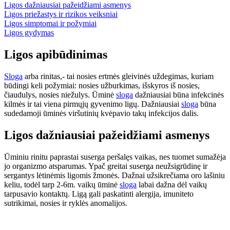
Ligos dažniausiai pažeidžiami asmenys
Ligos priežastys ir rizikos veiksniai
Ligos simptomai ir požymiai
Ligos gydymas
Ligos apibūdinimas
Sloga
arba rinitas,- tai nosies ertmės gleivinės uždegimas, kuriam
būdingi keli požymiai: nosies užburkimas, išskyros iš nosies,
čiaudulys, nosies niežulys. Ūminė
sloga
dažniausiai būna infekcinės
kilmės ir tai viena pirmųjų gyvenimo ligų. Dažniausiai
sloga
būna
sudedamoji ūminės viršutinių kvėpavio takų infekcijos dalis.
Ligos dažniausiai pažeidžiami asmenys
Ūminiu rinitu paprastai suserga peršalęs vaikas, nes tuomet sumažėja
jo organizmo atsparumas. Ypač greitai suserga neužsigrūdinę ir
sergantys lėtinėmis ligomis žmonės. Dažnai užsikrečiama oro lašiniu
keliu, todėl tarp 2-6m. vaikų ūminė
sloga
labai dažna dėl vaikų
tarpusavio kontaktų. Ligą gali paskatinti alergija, imuniteto
sutrikimai, nosies ir ryklės anomalijos.