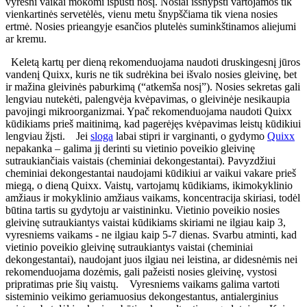
vyresni vaikai mokomi išpūsti nosį. Nosiai iššnypšti vartojamos tik
vienkartinės servetėlės, vienu metu šnypščiama tik viena nosies
ertmė.
Nosies prieangyje esančios plutelės suminkštinamos aliejumi
ar kremu.
Keletą kartų per dieną rekomenduojama naudoti druskingesnį jūros
vandenį Quixx, kuris ne tik sudrėkina bei išvalo nosies gleivinę, bet
ir mažina gleivinės paburkimą (“atkemša nosį”). Nosies sekretas gali
lengviau nutekėti, palengvėja kvėpavimas, o gleivinėje nesikaupia
pavojingi mikroorganizmai. Ypač rekomenduojama naudoti Quixx
kūdikiams prieš maitinimą, kad pagerėjęs kvėpavimas leistų kūdikiui
lengviau žįsti.
Jei
sloga
labai stipri ir varginanti, o gydymo
Quixx
nepakanka – galima jį derinti su vietinio poveikio gleivinę
sutraukiančiais vaistais (cheminiai dekongestantai). Pavyzdžiui
cheminiai dekongestantai naudojami kūdikiui ar vaikui vakare prieš
miegą, o dieną Quixx. Vaistų, vartojamų kūdikiams, ikimokyklinio
amžiaus ir mokyklinio amžiaus vaikams, koncentracija skiriasi, todėl
būtina tartis su gydytoju ar vaistininku. Vietinio poveikio nosies
gleivinę sutraukiantys vaistai kūdikiams skiriami ne ilgiau kaip 3,
vyresniems vaikams - ne ilgiau kaip 5-7 dienas. Svarbu atminti, kad
vietinio poveikio gleivinę sutraukiantys vaistai (cheminiai
dekongestantai), naudojant juos ilgiau nei leistina, ar didesnėmis nei
rekomenduojama dozėmis, gali pažeisti nosies gleivinę, vystosi
pripratimas prie šių vaistų.
Vyresniems vaikams galima vartoti
sisteminio veikimo geriamuosius dekongestantus, antialerginius