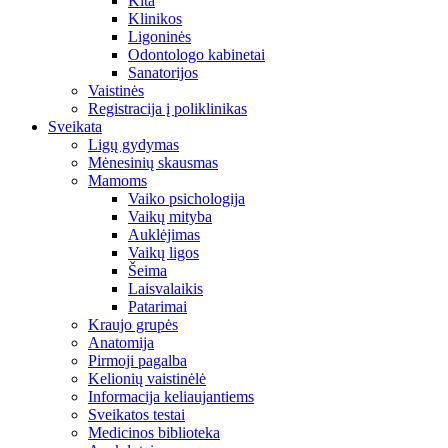
Kita
Klinikos
Ligoninės
Odontologo kabinetai
Sanatorijos
Vaistinės
Registracija į poliklinikas
Sveikata
Ligų gydymas
Mėnesinių skausmas
Mamoms
Vaiko psichologija
Vaikų mityba
Auklėjimas
Vaikų ligos
Šeima
Laisvalaikis
Patarimai
Kraujo grupės
Anatomija
Pirmoji pagalba
Kelionių vaistinėlė
Informacija keliaujantiems
Sveikatos testai
Medicinos biblioteka