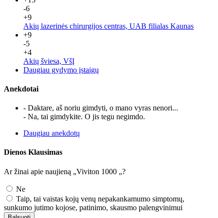
-6
+9
Akių lazerinės chirurgijos centras, UAB filialas Kaunas
+9
-5
+4
Akių šviesa, VšĮ
Daugiau gydymo įstaigų
Anekdotai
- Daktare, aš noriu gimdyti, o mano vyras nenori...
- Na, tai gimdykite. O jis tegu negimdo.
Daugiau anekdotų
Dienos Klausimas
Ar žinai apie naujieną „Viviton 1000 „?
Ne
Taip, tai vaistas kojų venų nepakankamumo simptomų,
sunkumo jutimo kojose, patinimo, skausmo palengvinimui
Balsuoti