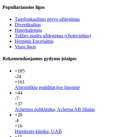
Populiariausios ligos
Tarpšonkaulinio nervo uždegimas
Divertikulitas
Hiperkalemija
Tulžies puslės uždegimas (cholecistitas)
Herpinis Encefalitas
Visos ligos
Rekomenduojamos gydymo įstaigos
+185
-24
+161
Abromiškių reabilitacijos ligoninė
+44
-7
+37
Achemos poliklinika, Achema AB filialas
+20
-4
+16
Hipokrato klinika, UAB
+15