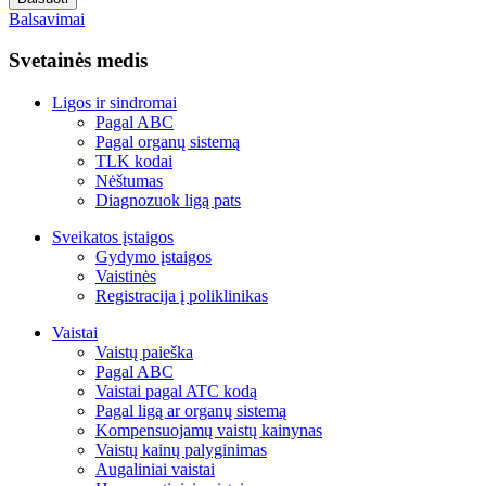
Balsavimai
Svetainės medis
Ligos ir sindromai
Pagal ABC
Pagal organų sistemą
TLK kodai
Nėštumas
Diagnozuok ligą pats
Sveikatos įstaigos
Gydymo įstaigos
Vaistinės
Registracija į poliklinikas
Vaistai
Vaistų paieška
Pagal ABC
Vaistai pagal ATC kodą
Pagal ligą ar organų sistemą
Kompensuojamų vaistų kainynas
Vaistų kainų palyginimas
Augaliniai vaistai