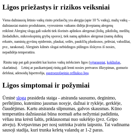
Ligos priežastys ir rizikos veiksniai
Viena dažniausių lėtinio vaikų rinito priežasčių yra alergija (apie 10 % vaikų), mažų vaikų –
dažniausiai maisto produktams, vyresniems vaikams didėja įkvepiamų alergenų
reikšmė.Alerginę slogą gali sukelti tiek išorinės aplinkos alergenai (žolių, piktžolių, medžių
žiedadulkės, mikroskopinių grybų sporos), tiek namų aplinkos alergenai (namų dulkių
erkutės, naminių gyvūnų epidermis, plaukai, seilės, paukščių plunksnos, pelėsiai, vabzdžiai,
pvz., tarakonai). Alerginės kilmės slogai nebūdingos pūlingos išskyros iš nosies,
nepadidėja temperatūra.
Rinitu taip pat gali prasidėti kai kurios vaikų infekcinės ligos (
vėjaraupiai
,
kokliušas
,
skarlatina).
Lėtinį ar pasikartojantį rinitą gali lemti nosies pertvaros iškrypimas, gomurio
defektai, adenoidų hipertrofija,
gastroezofaginio refliukso liga
.
Ligos simptomai ir požymiai
Ūminė
sloga
prasideda staiga - atsiranda sausumo, deginimo,
perštėjimo, kutenimo jausmas nosyje, dažnai ir ryklėje, gerklėje,
čiaudėjimas. Kartu atsiranda silpnumas, galvos skausmas. Kūno
temperatūra dažniausiai būna normali arba nežymiai padidinta,
vėliau ima krėsti šaltis, priklausomai nuo sukėlėjo (pvz. Gripo
atveju). Kvėpavimas per nosį sutrinka įvairiu laipsniu. Tai vadinama
sausoji stadija, kuri trunka keletą valandų ar 1-2 paras.