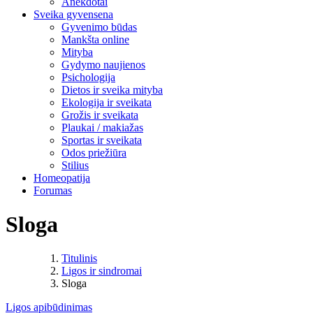
Anekdotai
Sveika gyvensena
Gyvenimo būdas
Mankšta online
Mityba
Gydymo naujienos
Psichologija
Dietos ir sveika mityba
Ekologija ir sveikata
Grožis ir sveikata
Plaukai / makiažas
Sportas ir sveikata
Odos priežiūra
Stilius
Homeopatija
Forumas
Sloga
Titulinis
Ligos ir sindromai
Sloga
Ligos apibūdinimas