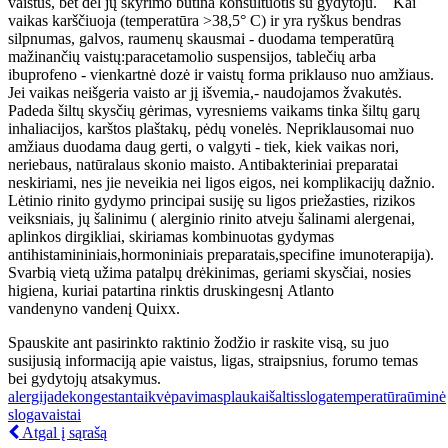
vaistus, bet dėl jų skyrimo būtina konsultuotis su gydytoju.
Kai
vaikas karščiuoja (temperatūra >38,5° C) ir yra ryškus bendras
silpnumas, galvos, raumenų skausmai - duodama temperatūrą
mažinančių vaistų:paracetamolio suspensijos, tablečių arba
ibuprofeno - vienkartnė dozė ir vaistų forma priklauso nuo amžiaus.
Jei vaikas neišgeria vaisto ar jį išvemia,- naudojamos žvakutės.
Padeda šiltų skysčių gėrimas, vyresniems vaikams tinka šiltų garų
inhaliacijos, karštos plaštakų, pėdų vonelės.
Nepriklausomai nuo
amžiaus duodama daug gerti, o valgyti - tiek, kiek vaikas nori,
neriebaus, natūralaus skonio maisto.
Antibakteriniai preparatai
neskiriami, nes jie neveikia nei ligos eigos, nei komplikacijų dažnio.
Lėtinio rinito gydymo principai susiję su ligos priežasties, rizikos
veiksniais, jų šalinimu ( alerginio rinito atveju šalinami alergenai,
aplinkos dirgikliai, skiriamas kombinuotas gydymas
antihistamininiais,hormoniniais preparatais,specifine imunoterapija).
Svarbią vietą užima patalpų drėkinimas, geriami skysčiai, nosies
higiena, kuriai patartina rinktis druskingesnį Atlanto
vandenyno vandenį Quixx.
Spauskite ant pasirinkto raktinio žodžio ir raskite visą, su juo
susijusią informaciją apie vaistus, ligas, straipsnius, forumo temas
bei gydytojų atsakymus.
alergija
dekongestantai
kvėpavimas
plaukai
šaltis
sloga
temperatūra
ūminė
sloga
vaistai
Atgal į sąrašą