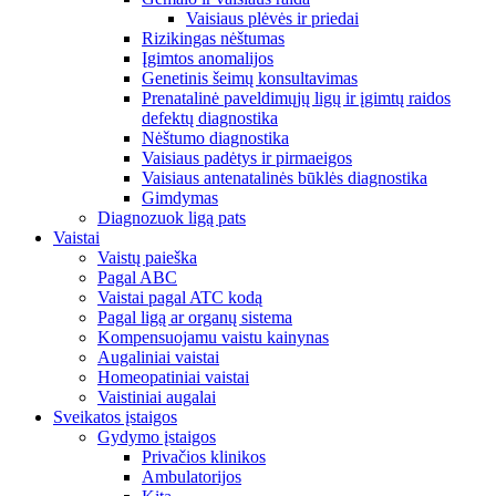
Vaisiaus plėvės ir priedai
Rizikingas nėštumas
Įgimtos anomalijos
Genetinis šeimų konsultavimas
Prenatalinė paveldimųjų ligų ir įgimtų raidos
defektų diagnostika
Nėštumo diagnostika
Vaisiaus padėtys ir pirmaeigos
Vaisiaus antenatalinės būklės diagnostika
Gimdymas
Diagnozuok ligą pats
Vaistai
Vaistų paieška
Pagal ABC
Vaistai pagal ATC kodą
Pagal ligą ar organų sistema
Kompensuojamu vaistu kainynas
Augaliniai vaistai
Homeopatiniai vaistai
Vaistiniai augalai
Sveikatos įstaigos
Gydymo įstaigos
Privačios klinikos
Ambulatorijos