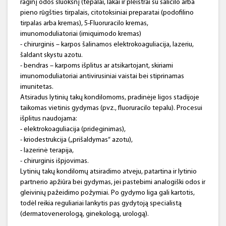
raginį odos sluoksnį (tepalai, lakai ir pleistrai su salicilo arba
pieno rūgšties tirpalais, citotoksiniai preparatai (podofilino
tirpalas arba kremas), 5-Fluoruracilo kremas,
imunomoduliatoriai (imiquimodo kremas)
- chirurginis – karpos šalinamos elektrokoaguliacija, lazeriu,
šaldant skystu azotu.
- bendras – karpoms išplitus ar atsikartojant, skiriami
imunomoduliatoriai antivirusiniai vaistai bei stiprinamas
imunitetas.
Atsiradus lytinių takų kondilomoms, pradinėje ligos stadijoje
taikomas vietinis gydymas (pvz., fluoruracilo tepalu). Procesui
išplitus naudojama:
- elektrokoaguliacija (prideginimas),
- kriodestrukcija („prišaldymas“ azotu),
- lazerinė terapija,
- chirurginis išpjovimas.
Lytinių takų kondilomų atsiradimo atveju, patartina ir lytinio
partnerio apžiūra bei gydymas, jei pastebimi analogiški odos ir
gleivinių pažeidimo požymiai. Po gydymo liga gali kartotis,
todėl reikia reguliariai lankytis pas gydytoją specialistą
(dermatovenerologą, ginekologą, urologą).