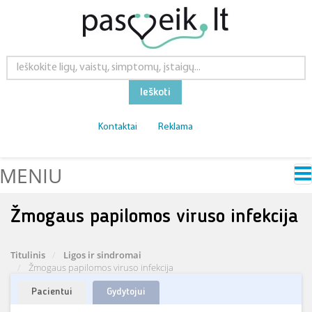
Ieškoti
Kontaktai
Reklama
MENIU
Žmogaus papilomos viruso infekcija
Titulinis
Ligos ir sindromai
Žmogaus papilomos viruso infekcija
Pacientui
Gydytojui