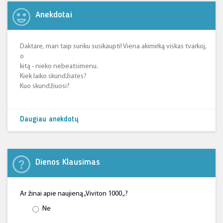
Anekdotai
Daktare, man taip sunku susikaupti! Viena akimirką viskas tvarkoj,
o
kitą - nieko nebeatsimenu.
Kiek laiko skundžiatės?
Kuo skundžiuosi?
Daugiau anekdotų
Dienos Klausimas
Ar žinai apie naujieną „Viviton 1000 „?
Ne