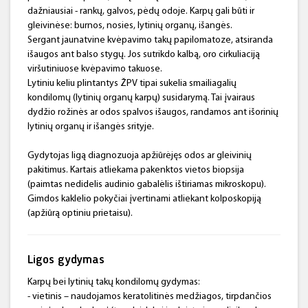
dažniausiai - rankų, galvos, pėdų odoje. Karpų gali būti ir
gleivinėse: burnos, nosies, lytinių organų, išangės.
Sergant jaunatvine kvėpavimo takų papilomatoze, atsiranda
išaugos ant balso stygų. Jos sutrikdo kalbą, oro cirkuliaciją
viršutiniuose kvėpavimo takuose.
Lytiniu keliu plintantys ŽPV tipai sukelia smailiagalių
kondilomų (lytinių organų karpų) susidarymą. Tai įvairaus
dydžio rožinės ar odos spalvos išaugos, randamos ant išorinių
lytinių organų ir išangės srityje.
Gydytojas ligą diagnozuoja apžiūrėjęs odos ar gleivinių
pakitimus. Kartais atliekama pakenktos vietos biopsija
(paimtas nedidelis audinio gabalėlis ištiriamas mikroskopu).
Gimdos kaklelio pokyčiai įvertinami atliekant kolposkopiją
(apžiūrą optiniu prietaisu).
Ligos gydymas
Karpų bei lytinių takų kondilomų gydymas:
- vietinis – naudojamos keratolitinės medžiagos, tirpdančios