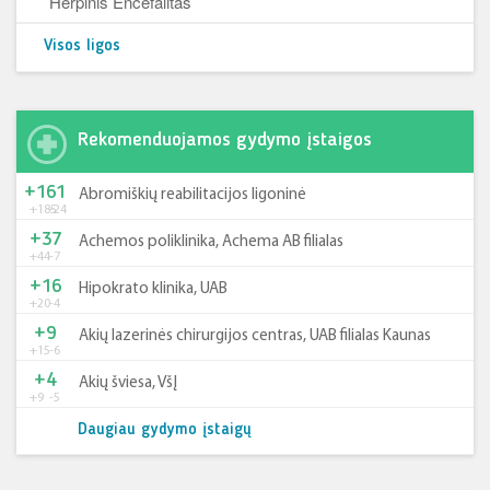
Herpinis Encefalitas
Visos ligos
Rekomenduojamos gydymo įstaigos
+161
Abromiškių reabilitacijos ligoninė
+185
-24
+37
Achemos poliklinika, Achema AB filialas
+44
-7
+16
Hipokrato klinika, UAB
+20
-4
+9
Akių lazerinės chirurgijos centras, UAB filialas Kaunas
+15
-6
+4
Akių šviesa, VšĮ
+9
-5
Daugiau gydymo įstaigų