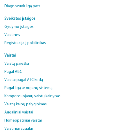
Diagnozuok ligą pats
Sveikatos įstaigos
Gydymo įstaigos
Vaistinės
Registracija į poliklinikas
Vaistai
Vaistų paieška
Pagal ABC
Vaistai pagal ATC kodą
Pagal ligą ar organų sistemą
Kompensuojamų vaistų kainynas
Vaistų kainų palyginimas
Augaliniai vaistai
Homeopatiniai vaistai
Vaistiniai augalai