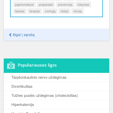
papilomatozė
preparatai
prevencija
rūkymas
tepalai
terapija
urologą
vėžys
virusą
Atgal į sąrašą
Populiariausios ligos
Tarpšonkaulinio nervo uždegimas
Divertikulitas
Tulžies puslės uždegimas (cholecistitas)
Hiperkalemija