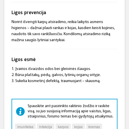
Ligos prevencija
Norint išvengti karpų atsiradimo, reikia laikytis asmens
higienos – dažnai plauti rankas ir kojas, kasdien keisti kojines,
naudotis tik savo rankšluosčiu. Kondilomų atsiradimo riziką
mažina saugūs lytiniai santykiai.
Ligos esmė
1. Įvairios išvaizdos odos bei gleivinės išaugos.
2. Būna plaštakų, pėdų, galvos, lytinių organų srityje.
3. Sukelia kosmetinį defektą, traumuojant – skausmą.
Spauskite ant pasirinkto raktinio žodžio ir raskite
visą, su juo susijusią informaciją apie vaistus, ligas,
straipsnius, forumo temas bei gydytojų atsakymus.
imunitetas
infekcija
karpos
kojas
kremas