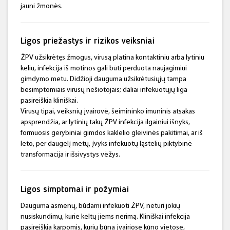
jauni žmonės.
Ligos priežastys ir rizikos veiksniai
ŽPV užsikrėtęs žmogus, virusą platina kontaktiniu arba lytiniu
keliu, infekcija iš motinos gali būti perduota naujagimiui
gimdymo metu. Didžioji dauguma užsikrėtusiųjų tampa
besimptomiais virusų nešiotojais; daliai infekuotųjų liga
pasireiškia kliniškai.
Virusų tipai, veiksnių įvairovė, šeimininko imuninis atsakas
apsprendžia, ar lytinių takų ŽPV infekcija ilgainiui išnyks,
formuosis gerybiniai gimdos kaklelio gleivinės pakitimai, ar iš
lėto, per daugelį metų, įvyks infekuotų ląstelių piktybinė
transformacija ir išsivystys vėžys.
Ligos simptomai ir požymiai
Dauguma asmenų, būdami infekuoti ŽPV, neturi jokių
nusiskundimų, kurie keltų jiems nerimą. Kliniškai infekcija
pasireiškia karpomis, kurių būna įvairiose kūno vietose,