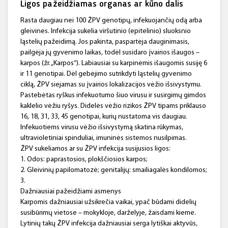
Ligos pažeidžiamas organas ar kūno dalis
Rasta daugiau nei 100 ŽPV genotipų, infekuojančių odą arba
gleivines. Infekcija sukelia viršutinio (epitelinio) sluoksnio
ląstelių pažeidimą. Jos pakinta, paspartėja dauginimasis,
pailgėja jų gyvenimo laikas, todėl susidaro įvairios išaugos –
karpos (žr. „Karpos“). Labiausiai su karpinėmis išaugomis susiję 6
ir 11 genotipai. Dėl gebėjimo sutrikdyti ląstelių gyvenimo
ciklą, ŽPV siejamas su įvairios lokalizacijos vėžio išsivystymu.
Pastebėtas ryškus infekuotumo šiuo virusu ir susirgimų gimdos
kaklelio vėžiu ryšys. Didelės vėžio rizikos ŽPV tipams priklauso
16, 18, 31, 33, 45 genotipai, kurių nustatoma vis daugiau.
Infekuotiems virusu vėžio išsivystymą skatina rūkymas,
ultravioletiniai spinduliai, imuninės sistemos nusilpimas.
ŽPV sukeliamos ar su ŽPV infekcija susijusios ligos:
1. Odos: paprastosios, plokščiosios karpos;
2. Gleivinių papilomatozė; genitalijų: smailiagalės kondilomos;
3.
Dažniausiai pažeidžiami asmenys
Karpomis dažniausiai užsikrečia vaikai, ypač būdami didelių
susibūrimų vietose – mokykloje, darželyje, žaisdami kieme.
Lytinių takų ŽPV infekcija dažniausiai serga lytiškai aktyvūs,