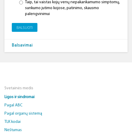
Taip, tai vaistas kojų venų nepakankamumo simptomų,
sunkumo jutimo kojose, patinimo, skausmo
palengvinimui
BALSUOTI
Balsavimai
Svetainės medis
Ligos ir sindromai
Pagal ABC
Pagal organų sistemą
TLK kodai
Nėštumas