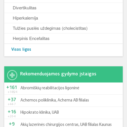
Divertikulitas
Hiperkalemija
Tulžies puslės uždegimas (cholecistitas)
Herpinis Encefalitas
Visos ligos
Rekomenduojamos gydymo įstaigos
+161
Abromiškių reabilitacijos ligoninė
+185
-24
+37
Achemos poliklinika, Achema AB filialas
+44
-7
+16
Hipokrato klinika, UAB
+20
-4
+9
Akių lazerinės chirurgijos centras, UAB filialas Kaunas