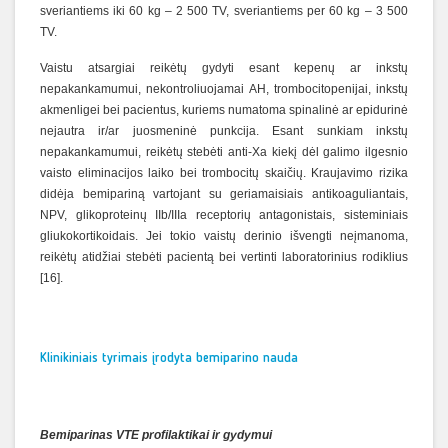
sveriantiems iki 60 kg – 2 500 TV, sveriantiems per 60 kg – 3 500
TV.
Vaistu atsargiai reikėtų gydyti esant kepenų ar inkstų
nepakankamumui, nekontroliuojamai AH, trombocitopenijai, inkstų
akmenligei bei pacientus, kuriems numatoma spinalinė ar epidurinė
nejautra ir/ar juosmeninė punkcija. Esant sunkiam inkstų
nepakankamumui, reikėtų stebėti anti-Xa kiekį dėl galimo ilgesnio
vaisto eliminacijos laiko bei trombocitų skaičių. Kraujavimo rizika
didėja bemipariną vartojant su geriamaisiais antikoaguliantais,
NPV, glikoproteinų IIb/IIIa receptorių antagonistais, sisteminiais
gliukokortikoidais. Jei tokio vaistų derinio išvengti neįmanoma,
reikėtų atidžiai stebėti pacientą bei vertinti laboratorinius rodiklius
[16].
Klinikiniais tyrimais įrodyta bemiparino nauda
Bemiparinas VTE profilaktikai ir gydymui