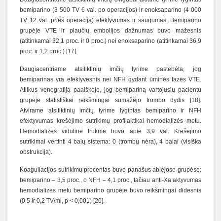
bemiparino (3 500 TV 6 val. po operacijos) ir enoksaparino (4 000
TV 12 val. prieš operaciją) efektyvumas ir saugumas. Bemiparino
grupėje VTE ir plaučių embolijos dažnumas buvo mažesnis
(atitinkamai 32,1 proc. ir 0 proc.) nei enoksaparino (atitinkamai 36,9
proc. ir 1,2 proc.) [17].
Daugiacentriame atsitiktinių imčių tyrime pastebėta, jog
bemiparinas yra efektyvesnis nei NFH gydant ūminės fazės VTE.
Atlikus venografiją paaiškėjo, jog bemipariną vartojusių pacientų
grupėje statistiškai reikšmingai sumažėjo trombo dydis [18].
Atvirame atsitiktinių imčių tyrime lygintas bemiparino ir NFH
efektyvumas krešėjimo sutrikimų profilaktikai hemodializės metu.
Hemodializės vidutinė trukmė buvo apie 3,9 val. Krešėjimo
sutrikimai vertinti 4 balų sistema: 0 (trombų nėra), 4 balai (visiška
obstrukcija).
Koaguliacijos sutrikimų procentas buvo panašus abiejose grupėse:
bemiparino – 3,5 proc., o NFH – 4,1 proc., tačiau anti-Xa aktyvumas
hemodializės metu bemiparino grupėje buvo reikšmingai didesnis
(0,5 ir 0,2 TV/ml, p < 0,001) [20].