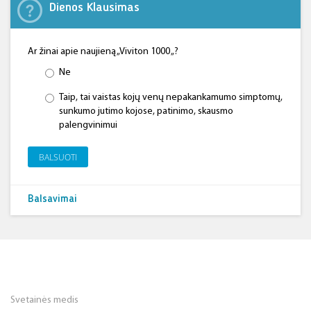
Dienos Klausimas
Ar žinai apie naujieną „Viviton 1000 „?
Ne
Taip, tai vaistas kojų venų nepakankamumo simptomų,
sunkumo jutimo kojose, patinimo, skausmo
palengvinimui
BALSUOTI
Balsavimai
Svetainės medis