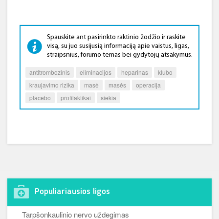
Spauskite ant pasirinkto raktinio žodžio ir raskite
visą, su juo susijusią informaciją apie vaistus, ligas,
straipsnius, forumo temas bei gydytojų atsakymus.
antitrombozinis
eliminacijos
heparinas
klubo
kraujavimo rizika
masė
masės
operacija
placebo
profilaktikai
siekia
Populiariausios ligos
Tarpšonkaulinio nervo uždegimas