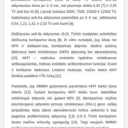
aktyviausias būna po 2–3 val., kai plazmoje siekia 0,34 [7] ir 0,45
TV anti-Xa/ ml [9]. Į poodį suleidus 5000, 7500, 10000 ir 12500 TV,
maksimalus anti-Xa aktyvumas pasireiškia po 3–4 val., atitinkamai
0,54, 1,22, 1,42, ir 2,03 TV anti-Xa/ml [8].
Didžiausias anti-IIa aktyvumas (0,01 TV/ml) nustatytas sušvirkštus
In vitro
didžiausią bemiparino dozę [9].
nustatyta, jog, kitaip nei
NFH ir daltepari-nas, bemiparinas aktyviau skatina audinių
faktoriaus kelio inhibitoriaus (AKFI) aktyvumą bei atpalaidavimą
[10]. AKFI – natūralus endotelio ląstelėse sintetinamas
antikoaguliantas, būtinas endotelio antitrombozinei funkcijai. Esant
V krešėjimo faktoriaus Leideno mutacijai, mažas kiekis AKFI
ženkliai padidina VTE riziką [11].
Pastebėta, jog MMMH gydomiems pacientams AKFI kiekis būna
didelis [12]. Gydant bemiparinu AKFI kiekis buvo statistiškai
reikšmingai didesnis nei gydant NFH [5]. Bemiparinas mažina
plazminogeno aktyviklio pirmojo inhibitoriaus (PAI-1) geno raišką
(pripažintas labia stipriu aterosklerozės rizikos veiksniu) ir taip
pagerina profibrinolizinį aktyvumą [13]. 0,5–5 TV/ml bemiparino
dozės mažina eritrocitų agregaciją [14]. Taigi naujasis MMMH