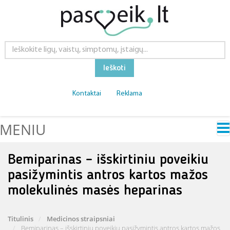
Ieškoti
Kontaktai
Reklama
MENIU
Bemiparinas – išskirtiniu poveikiu
pasižymintis antros kartos mažos
molekulinės masės heparinas
Titulinis
Medicinos straipsniai
Bemiparinas – išskirtiniu poveikiu pasižymintis antros kartos mažos