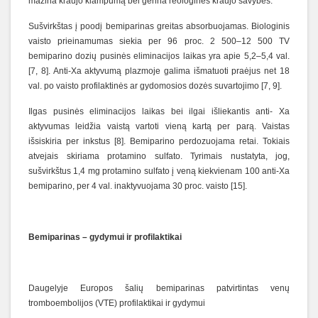
mažina kraujo klampumą bei gerina reologines kraujo savybes.
Sušvirkštas į poodį bemiparinas greitas absorbuojamas. Biologinis
vaisto prieinamumas siekia per 96 proc. 2 500–12 500 TV
bemiparino dozių pusinės eliminacijos laikas yra apie 5,2–5,4 val.
[7, 8]. Anti-Xa aktyvumą plazmoje galima išmatuoti praėjus net 18
val. po vaisto profilaktinės ar gydomosios dozės suvartojimo [7, 9].
Ilgas pusinės eliminacijos laikas bei ilgai išliekantis anti- Xa
aktyvumas leidžia vaistą vartoti vieną kartą per parą. Vaistas
išsiskiria per inkstus [8]. Bemiparino perdozuojama retai. Tokiais
atvejais skiriama protamino sulfato. Tyrimais nustatyta, jog,
sušvirkštus 1,4 mg protamino sulfato į veną kiekvienam 100 anti-Xa
bemiparino, per 4 val. inaktyvuojama 30 proc. vaisto [15].
Bemiparinas – gydymui ir profilaktikai
Daugelyje Europos šalių bemiparinas patvirtintas venų
tromboembolijos (VTE) profilaktikai ir gydymui