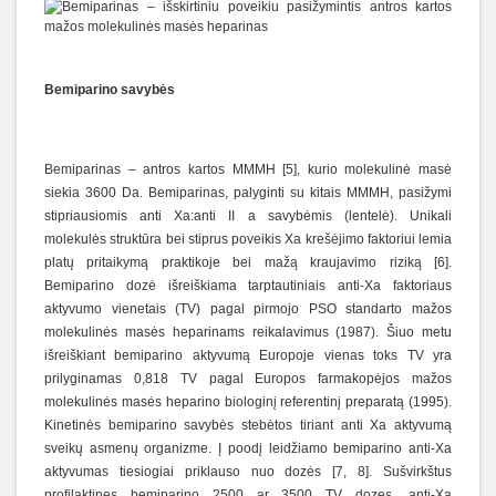
Bemiparino savybės
Bemiparinas – antros kartos MMMH [5], kurio molekulinė masė
siekia 3600 Da. Bemiparinas, palyginti su kitais MMMH, pasižymi
stipriausiomis anti Xa:anti II a savybėmis (lentelė). Unikali
molekulės struktūra bei stiprus poveikis Xa krešėjimo faktoriui lemia
platų pritaikymą praktikoje bei mažą kraujavimo riziką [6].
Bemiparino dozė išreiškiama tarptautiniais anti-Xa faktoriaus
aktyvumo vienetais (TV) pagal pirmojo PSO standarto mažos
molekulinės masės heparinams reikalavimus (1987). Šiuo metu
išreiškiant bemiparino aktyvumą Europoje vienas toks TV yra
prilyginamas 0,818 TV pagal Europos farmakopėjos mažos
molekulinės masės heparino biologinį referentinį preparatą (1995).
Kinetinės bemiparino savybės stebėtos tiriant anti Xa aktyvumą
sveikų asmenų organizme. Į poodį leidžiamo bemiparino anti-Xa
aktyvumas tiesiogiai priklauso nuo dozės [7, 8]. Sušvirkštus
profilaktines bemiparino 2500 ar 3500 TV dozes, anti-Xa