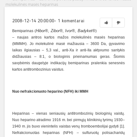
molekulinės masės heparinas
2008-12-14 20:00:00
- 1 komentarai
Hibor®, Zibor®, Ivor®, Badyket®
Bemiparinas (
)
– naujas antros kartos mažos molekulinės masės heparinas
(MMMH). Jo molekulinė masė mažiausia – 3600 Da, gyvavimo
laikas ilgiausias – 5,3 val., anti-Xa ir anti-IIa aktyvumo santykis
didžiausias – 8:1, o biologinis prieinamumas geras. Šiomis
savybėmis daugelyje indikacijų bemiparinas pralenkia senesnės
kartos antitrombozinius vaistus.
Nuo nefrakcionuoto heparino (NFH) iki MMH
Heparinas – vienas seniausių antitrombozinių biologinių vaistų.
Nuo heparino atradimo 1916 m. bei pirmųjų klinikinių tyrimų 1930–
1940 m. jis buvo vienintelis vaistas venų tromboembolijai gydyti [1].
Nefrakcionuotas heparinas (NFH) – sulfuruotų polisacharidų