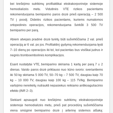
bei krešėjimo sutrikimų profilaktikai ekstrakorporinėje sistemoje
hemodializės metu. Vidutinės VTE rizikos pacientams
rekomenduojama bemiparino paros dozė prieš operaciją – 2 500
TV į poodį. Didelės rizikos pacientams, kuriems numatomos
ortopedinės operacijos, rekomenduojama švirkšti 3 500 TV
bemiparino per parą.
Abiem atvejais pradinė dozė turėtų būti sušvirkščiama 2 val. prieš
operaciją ar 6 val. po jos. Profilaktinį gydymą rekomenduojama tęsti
7–10 dienų po operacijos iki tol, kol pacientas bus visiškai judrus ir
negrės tromboembolinės komplikacijos.
Esant nustatytai VTE, bemiparino skiriama 1 kartą per parą 7 ± 2
dienas. Vaisto paros dozė priklauso nuo kūno svorio: sveriantiems
iki 50 kg skiriama 5 000 TV, 50–70 kg – 7 500 TV, daugiau kaip 70
kg – 10 000 TV, daugiau kaip 100 kg – 115 TV/kg. Bemiparino
vartojimo nereikėtų nutraukti nepasiekus reikiamo antikoaguliacinio
efekto (INR 2–3).
Siekiant apsaugoti nuo krešėjimo sutrikimų ekstrakorporinėje
sistemoje hemodializės metu, prieš pat procedūrą sušvirkščiama
viena smūginė bemiparino dozė į arterinę sistemos atšaką: