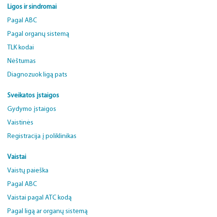
Ligos ir sindromai
Pagal ABC
Pagal organų sistemą
TLK kodai
Nėštumas
Diagnozuok ligą pats
Sveikatos įstaigos
Gydymo įstaigos
Vaistinės
Registracija į poliklinikas
Vaistai
Vaistų paieška
Pagal ABC
Vaistai pagal ATC kodą
Pagal ligą ar organų sistemą