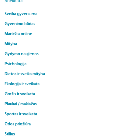
Anekdotai
Sveika gyvensena
Gyvenimo būdas
Mankšta online
Mityba
Gydymo naujienos
Psichologija
Dietos ir sveika mityba
Ekologija ir sveikata
Grožis ir sveikata
Plaukai / makiažas
Sportas ir sveikata
Odos priežiūra
Stilius