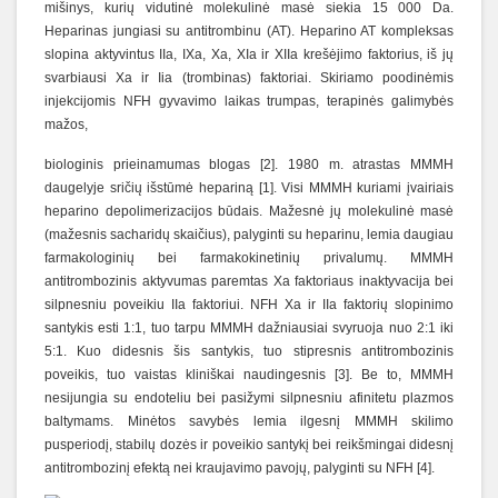
mišinys, kurių vidutinė molekulinė masė siekia 15 000 Da.
Heparinas jungiasi su antitrombinu (AT). Heparino AT kompleksas
slopina aktyvintus IIa, IXa, Xa, XIa ir XIIa krešėjimo faktorius, iš jų
svarbiausi Xa ir Iia (trombinas) faktoriai. Skiriamo poodinėmis
injekcijomis NFH gyvavimo laikas trumpas, terapinės galimybės
mažos,
biologinis prieinamumas blogas [2]. 1980 m. atrastas MMMH
daugelyje sričių išstūmė hepariną [1]. Visi MMMH kuriami įvairiais
heparino depolimerizacijos būdais. Mažesnė jų molekulinė masė
(mažesnis sacharidų skaičius), palyginti su heparinu, lemia daugiau
farmakologinių bei farmakokinetinių privalumų. MMMH
antitrombozinis aktyvumas paremtas Xa faktoriaus inaktyvacija bei
silpnesniu poveikiu IIa faktoriui. NFH Xa ir IIa faktorių slopinimo
santykis esti 1:1, tuo tarpu MMMH dažniausiai svyruoja nuo 2:1 iki
5:1. Kuo didesnis šis santykis, tuo stipresnis antitrombozinis
poveikis, tuo vaistas kliniškai naudingesnis [3]. Be to, MMMH
nesijungia su endoteliu bei pasižymi silpnesniu afinitetu plazmos
baltymams. Minėtos savybės lemia ilgesnį MMMH skilimo
pusperiodį, stabilų dozės ir poveikio santykį bei reikšmingai didesnį
antitrombozinį efektą nei kraujavimo pavojų, palyginti su NFH [4].