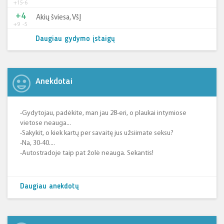
+15
-6
+4
Akių šviesa, VšĮ
+9
-5
Daugiau gydymo įstaigų
Anekdotai
-Gydytojau, padėkite, man jau 28-eri, o plaukai intymiose
vietose neauga...
-Sakykit, o kiek kartų per savaitę jus užsiimate seksu?
-Na, 30-40....
-Autostradoje taip pat žolė neauga. Sekantis!
Daugiau anekdotų