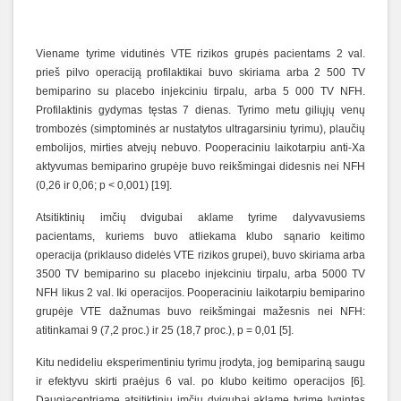
Viename tyrime vidutinės VTE rizikos grupės pacientams 2 val.
prieš pilvo operaciją profilaktikai buvo skiriama arba 2 500 TV
bemiparino su placebo injekciniu tirpalu, arba 5 000 TV NFH.
Profilaktinis gydymas tęstas 7 dienas. Tyrimo metu giliųjų venų
trombozės (simptominės ar nustatytos ultragarsiniu tyrimu), plaučių
embolijos, mirties atvejų nebuvo. Pooperaciniu laikotarpiu anti-Xa
aktyvumas bemiparino grupėje buvo reikšmingai didesnis nei NFH
(0,26 ir 0,06; p < 0,001) [19].
Atsitiktinių imčių dvigubai aklame tyrime dalyvavusiems
pacientams, kuriems buvo atliekama klubo sąnario keitimo
operacija (priklauso didelės VTE rizikos grupei), buvo skiriama arba
3500 TV bemiparino su placebo injekciniu tirpalu, arba 5000 TV
NFH likus 2 val. Iki operacijos. Pooperaciniu laikotarpiu bemiparino
grupėje VTE dažnumas buvo reikšmingai mažesnis nei NFH:
atitinkamai 9 (7,2 proc.) ir 25 (18,7 proc.), p = 0,01 [5].
Kitu nedideliu eksperimentiniu tyrimu įrodyta, jog bemipariną saugu
ir efektyvu skirti praėjus 6 val. po klubo keitimo operacijos [6].
Daugiacentriame atsitiktinių imčių dvigubai aklame tyrime lygintas