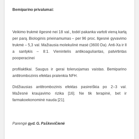
Bemiparino privalumai:
Veikimo trukmė ilgesnė nei 18 val., todėl pakanka vartoti vieną kartą
per parą. Biologinis prieinamumas – per 96 proc. Ilgesnė gyvavimo
trukmė – 5,3 val. Mažiausia molekulinė masė (3600 Da). Anti-Xa ir II
a santykis – 8:1. Vienintelis antikoaguliantas, patvirtintas
pooperacinei
profilaktikai. Saugus ir gerai toleruojamas vaistas. Bemiparino
antitrombozinis efektas pralenkia NFH.
Didžiausias antitrombozinis efektas pasireiškia po 2–3 val.
Mažesnė kraujavimo rizika [16]. Ne tik terapinė, bet ir
farmakoekonominė nauda [21].
Parengė
gyd. G. Paškevičienė