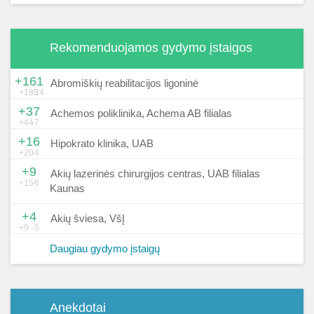
Rekomenduojamos gydymo įstaigos
+161
Abromiškių reabilitacijos ligoninė
+185
-24
+37
Achemos poliklinika, Achema AB filialas
+44
-7
+16
Hipokrato klinika, UAB
+20
-4
+9
Akių lazerinės chirurgijos centras, UAB filialas
+15
-6
Kaunas
+4
Akių šviesa, VšĮ
+9
-5
Daugiau gydymo įstaigų
Anekdotai