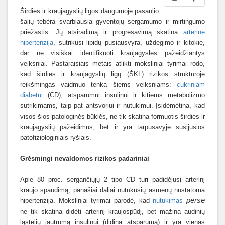
Širdies ir kraujagyslių ligos daugumoje pasaulio
šalių tebėra svarbiausia gyventojų sergamumo ir mirtingumo
priežastis. Jų atsiradimą ir progresavimą skatina
arterinė
hipertenzija
, sutrikusi lipidų pusiausvyra, uždegimo ir kitokie,
dar ne visiškai identifikuoti kraujagysles pažeidžiantys
veiksniai. Pastaraisiais metais atlikti moksliniai tyrimai rodo,
kad širdies ir kraujagyslių ligų (ŠKL) rizikos struktūroje
reikšmingas vaidmuo tenka šiems veiksniams:
cukriniam
diabetui
(CD), atsparumui insulinui ir kitiems metabolizmo
sutrikimams, taip pat antsvoriui ir nutukimui. Įsidėmėtina, kad
visos šios patologinės būklės, ne tik skatina formuotis širdies ir
kraujagyslių pažeidimus, bet ir yra tarpusavyje susijusios
patofiziologiniais ryšiais.
Grėsmingi nevaldomos rizikos padariniai
Apie 80 proc. sergančiųjų 2 tipo CD turi padidėjusį arterinį
kraujo spaudimą, panašiai daliai nutukusių asmenų nustatoma
perse
hipertenzija. Moksliniai tyrimai parodė, kad
nutukimas
ne tik skatina didėti arterinį kraujospūdį, bet mažina audinių
ląstelių jautrumą insulinui (didina atsparumą) ir yra vienas