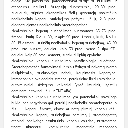
didėja. Šie pažeidimai patogeneziškai susiję su nutukimu ir
atsparumu insulinui. Autopsijų duomenimis, 20–30 proc.
suaugusių stiprios ekonomikos šalių gyventojų pasireiškia
nealkoholinio kepenų suriebėjimo požymių, iš jų 2–3 proc.
diagnozuojamas nealkoholinis steatohepatitas.
Nealkoholinis kepenų suriebėjimas nustatomas 65–75 proc.
žmonių, kurių KMI > 30, ir apie 90 proc. žmonių, kurių KMI >
35. Iš asmenų, turinčių nealkoholinį kepenų suriebėjimą, 45–90
proc. yra nutukę, daugiau kaip 50 proc. serga 2 tipo CD,
daugiau kaip 80 proc. asmenų sutrikusi lipidų apykaita.
Nealkoholinio kepenų suriebėjimo patofiziologija sudėtinga.
Steatohepatozės formavimąsi lemia užsitęsusi nekoreguojama
dislipidemija, suaktyvėjęs riebalų kaupimasis kepenyse,
intrahepatinis oksidacinis stresas, peroksidinė lipidų oksidacija,
autoimuniniai uždegimo veiksniai (ypač imuninių ląstelių
gaminami citokinai, iš jų ir TNF-alfa).
Nealkoholinis kepenų suriebėjimas yra potencialiai pavojinga
būklė, nes negydoma gali pereiti į nealkoholinį steatohepatitą, o
šis – į kepenų fibrozę, cirozę ar netgi pirminį kepenų vėžį.
Nealkoholinio kepenų suriebėjimo perėjimą į steatohepatitą
atspindi pasikeitęs struktūrinis
kepenų vaizdas, nustatomas
tiriant ultragarsu, kompiuterine, magnetinio rezonanso