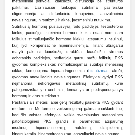
metaboliniai pokyčiai, kiaušidžių disfunkcija bei struktūros
pakitimai. Dažniausiai funkcijos sutrikimai pasireiškia
oligomenorėja ar disfunkciniu kraujavimu, anovuliaciniu
nevaisingumu, hirsutizmu ir akne, juosmeniniu nutukimu.
Sutrikusią hormonų pusiausvyrą rodo padidėjęs testosterono
kiekis, padidėjęs liuteininio hormono kiekis esant normaliam
folikulus stimuliuojančio hormono kiekiui, atsparumu insulinui,
kurį lydi kompensacinė hiperinsulinemija. Tiriant ultragarsu
matyti pakitusi kiaušidžių
struktūra: kiaušidžių stromos
echotankis padidėjęs, periferijoje gausu mažų folikulų. PKS
gydomas kompleksiškai: normalizuojamas sutrikęs mėnesinių
ciklas, koreguojama hiperandrogenemija (
hirsutizmas
, aknė),
gydomas anovuliacinis nevaisingumas. Efektyviai gydyti PKS
neįmanoma nekoregavus metabolinių sutrikimų, kurie
patogeneziškai yra centriniai, lemiantys ar predisponuojantys
hormonų
ir kitus sutrikimus.
Pastaraisiais metais labai gerų rezultatų pasiekta PKS gydant
metforminu. Metformino veiksmingumą galima paaiškinti tuo,
kad šis vaistas efektyviai veikia svarbiausias metabolines
patofiziologines PKS grandis ir parametrus: atsparumą
insulinui, hiperinsulinemiją, nutukimą, dislipidemiją,
hiperglikemiją, hiperandrogenizmą, anovuliacinį nevaisingumą.