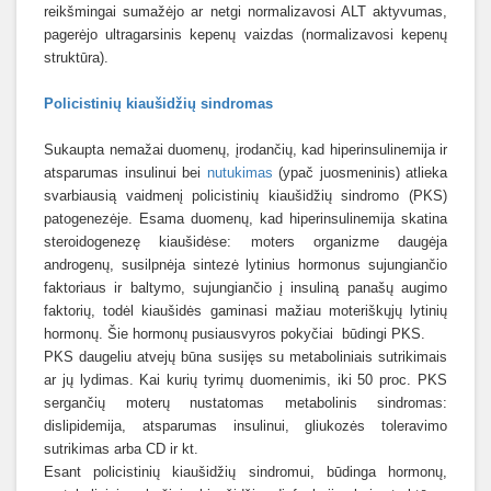
reikšmingai sumažėjo ar netgi normalizavosi ALT aktyvumas,
pagerėjo ultragarsinis kepenų vaizdas (normalizavosi kepenų
struktūra).
Policistinių kiaušidžių sindromas
Sukaupta nemažai duomenų, įrodančių, kad hiperinsulinemija ir
atsparumas insulinui bei
nutukimas
(ypač juosmeninis) atlieka
svarbiausią vaidmenį policistinių kiaušidžių sindromo (PKS)
patogenezėje. Esama duomenų, kad hiperinsulinemija skatina
steroidogenezę kiaušidėse: moters organizme daugėja
androgenų, susilpnėja sintezė lytinius hormonus sujungiančio
faktoriaus ir baltymo, sujungiančio į insuliną panašų augimo
faktorių, todėl kiaušidės gaminasi mažiau moteriškųjų lytinių
hormonų. Šie hormonų pusiausvyros pokyčiai
būdingi PKS.
PKS daugeliu atvejų būna susijęs su metaboliniais sutrikimais
ar jų lydimas. Kai kurių tyrimų duomenimis, iki 50 proc. PKS
sergančių moterų nustatomas metabolinis sindromas:
dislipidemija, atsparumas insulinui, gliukozės toleravimo
sutrikimas arba CD ir kt.
Esant policistinių kiaušidžių sindromui, būdinga hormonų,