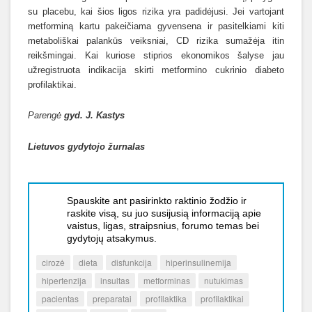
su placebu, kai šios ligos rizika yra padidėjusi. Jei vartojant
metforminą kartu pakeičiama gyvensena ir pasitelkiami kiti
metaboliškai palankūs veiksniai, CD rizika sumažėja itin
reikšmingai. Kai kuriose stiprios ekonomikos šalyse jau
užregistruota indikacija skirti metformino cukrinio diabeto
profilaktikai.
Parengė
gyd. J. Kastys
Lietuvos gydytojo žurnalas
Spauskite ant pasirinkto raktinio žodžio ir
raskite visą, su juo susijusią informaciją apie
vaistus, ligas, straipsnius, forumo temas bei
gydytojų atsakymus.
cirozė
dieta
disfunkcija
hiperinsulinemija
hipertenzija
insultas
metforminas
nutukimas
pacientas
preparatai
profilaktika
profilaktikai