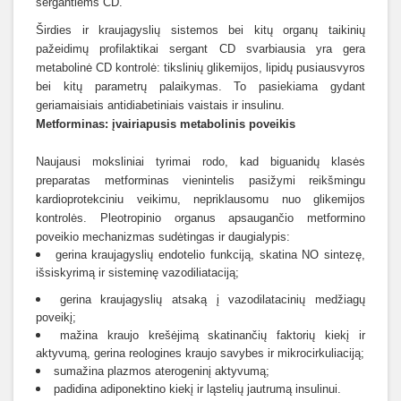
sergantiems CD.
Širdies ir kraujagyslių sistemos bei kitų organų taikinių
pažeidimų profilaktikai sergant CD svarbiausia yra gera
metabolinė CD kontrolė: tikslinių glikemijos, lipidų pusiausvyros
bei kitų parametrų palaikymas. To pasiekiama gydant
geriamaisiais antidiabetiniais vaistais ir insulinu.
Metforminas: įvairiapusis metabolinis poveikis
Naujausi moksliniai tyrimai rodo, kad biguanidų klasės
preparatas metforminas vienintelis pasižymi reikšmingu
kardioprotekciniu veikimu, nepriklausomu nuo glikemijos
kontrolės. Pleotropinio organus apsaugančio metformino
poveikio mechanizmas sudėtingas ir daugialypis:
gerina kraujagyslių endotelio funkciją, skatina NO sintezę,
išsiskyrimą ir sisteminę vazodiliataciją;
gerina kraujagyslių atsaką į vazodilatacinių medžiagų
poveikį;
mažina kraujo krešėjimą skatinančių faktorių kiekį ir
aktyvumą, gerina reologines kraujo savybes ir mikrocirkuliaciją;
sumažina plazmos aterogeninį aktyvumą;
padidina adiponektino kiekį ir ląstelių jautrumą insulinui.