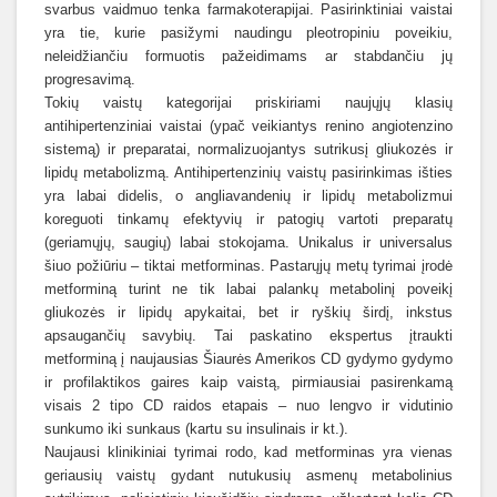
svarbus vaidmuo tenka farmakoterapijai. Pasirinktiniai vaistai
yra tie, kurie pasižymi naudingu pleotropiniu poveikiu,
neleidžiančiu formuotis pažeidimams ar stabdančiu jų
progresavimą.
Tokių vaistų kategorijai priskiriami naujųjų klasių
antihipertenziniai vaistai (ypač veikiantys renino angiotenzino
sistemą) ir preparatai, normalizuojantys sutrikusį gliukozės ir
lipidų metabolizmą. Antihipertenzinių vaistų pasirinkimas išties
yra labai didelis, o angliavandenių ir lipidų metabolizmui
koreguoti tinkamų efektyvių ir patogių vartoti preparatų
(geriamųjų, saugių) labai stokojama. Unikalus ir universalus
šiuo požiūriu – tiktai metforminas. Pastarųjų metų tyrimai įrodė
metforminą turint ne tik labai palankų metabolinį poveikį
gliukozės ir lipidų apykaitai, bet ir ryškių širdį, inkstus
apsaugančių savybių. Tai paskatino ekspertus įtraukti
metforminą į naujausias Šiaurės Amerikos CD gydymo gydymo
ir profilaktikos gaires kaip vaistą, pirmiausiai pasirenkamą
visais 2 tipo CD raidos etapais – nuo lengvo ir vidutinio
sunkumo iki sunkaus (kartu su insulinais ir kt.).
Naujausi klinikiniai tyrimai rodo, kad metforminas yra vienas
geriausių vaistų gydant nutukusių asmenų metabolinius