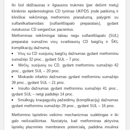
Iki šiol didžiausias ir ilgiausios trukmės (per dešimt metų)
klinikinis epidemiologinis CD tyrimas UKPDS įrodė patikimą ir
kliniškai reikšmingą metformino pranašumą, palyginti su
sulfanilkarbamidais (sulfanilšlapalo preparatais), gydant
nutukusius CD sergančius pacientus.
Metforminas reikšmingai labiau negu sulfanilšlapalo (SUL)
preparatai sumažino visų svarbiausių CD baigčių ir ŠKL
komplikacijų dažnumą.
Visų su CD susijusių baigčių dažnumas gydant metforminu
sumažėjo 32 proc., gydant SUL – 7 proc.
Mirčių, susijusių su CD, gydant metforminu sumažėjo 42
proc., gydant SUL – 20 proc.
Miokardo infarkto dažnumas gydant metforminu sumažėjo
39 proc., gydant SUL – 21 proc.
Insulto dažnumas gydant metforminu sumažėjo 41 proc.,
gydant SUL – netgi padidėjo 14 proc.
Smulkiųjų kraujagyslių pažeidimų (komplikacijų) dažnumas
gydant metforminu sumažėjo 29 proc., gydant SUL – 16 proc.
Metformino ląstelinio veikimo mechanizmas sudėtingas ir iki
galo neišsiaiškintas. Nustatyta, kad metforminas aktyvina
ląstelių plazminės membranos potencialą, padidina insulinui