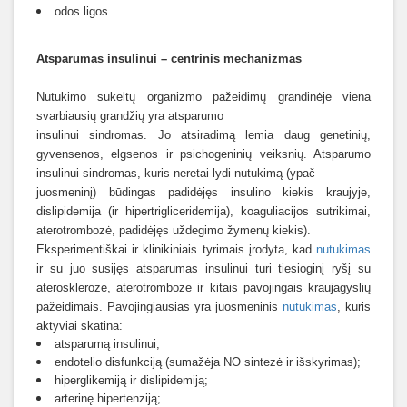
odos ligos.
Atsparumas insulinui – centrinis mechanizmas
Nutukimo sukeltų organizmo pažeidimų grandinėje viena
svarbiausių grandžių yra atsparumo
insulinui sindromas. Jo atsiradimą lemia daug genetinių,
gyvensenos, elgsenos ir psichogeninių veiksnių. Atsparumo
insulinui sindromas, kuris neretai lydi nutukimą (ypač
juosmeninį) būdingas padidėjęs insulino kiekis kraujyje,
dislipidemija (ir hipertrigliceridemija), koaguliacijos sutrikimai,
aterotrombozė, padidėjęs uždegimo žymenų kiekis).
Eksperimentiškai ir klinikiniais tyrimais įrodyta, kad
nutukimas
ir su juo susijęs atsparumas insulinui turi tiesioginį ryšį su
ateroskleroze, aterotromboze ir kitais pavojingais kraujagyslių
pažeidimais. Pavojingiausias yra juosmeninis
nutukimas
, kuris
aktyviai skatina:
atsparumą insulinui;
endotelio disfunkciją (sumažėja NO sintezė ir išskyrimas);
hiperglikemiją ir dislipidemiją;
arterinę hipertenziją;