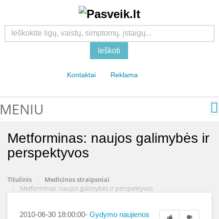
Ieškoti
Kontaktai
Reklama
MENIU
Metforminas: naujos galimybės ir
perspektyvos
Titulinis
Medicinos straipsniai
Metforminas: naujos galimybės ir perspektyvos
2010-06-30 18:00:00
-
Gydymo naujienos