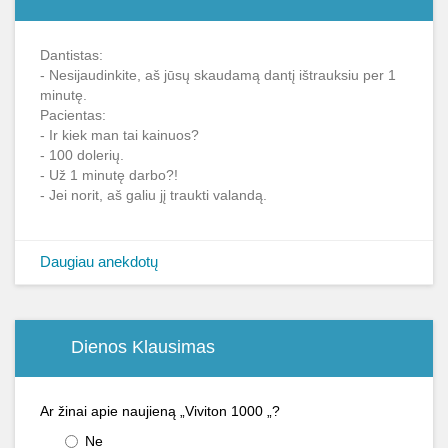
Dantistas:
- Nesijaudinkite, aš jūsų skaudamą dantį ištrauksiu per 1
minutę.
Pacientas:
- Ir kiek man tai kainuos?
- 100 dolerių.
- Už 1 minutę darbo?!
- Jei norit, aš galiu jį traukti valandą.
Daugiau anekdotų
Dienos Klausimas
Ar žinai apie naujieną „Viviton 1000 „?
Ne