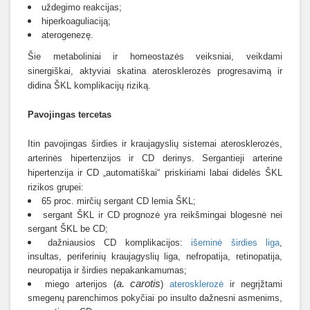
uždegimo reakcijas;
hiperkoaguliaciją;
aterogenezę.
Šie metaboliniai ir homeostazės veiksniai, veikdami
sinergiškai, aktyviai skatina aterosklerozės progresavimą ir
didina ŠKL komplikacijų riziką.
Pavojingas tercetas
Itin pavojingas širdies ir kraujagyslių sistemai aterosklerozės,
arterinės hipertenzijos ir CD derinys. Sergantieji arterine
hipertenzija ir CD „automatiškai“ priskiriami labai didelės ŠKL
rizikos grupei:
65 proc. mirčių sergant CD lemia ŠKL;
sergant ŠKL ir CD prognozė yra reikšmingai blogesnė nei
sergant ŠKL be CD;
dažniausios CD komplikacijos:
išeminė širdies liga
,
insultas, periferinių kraujagyslių liga, nefropatija, retinopatija,
neuropatija ir širdies nepakankamumas;
a. carotis
miego arterijos (
)
aterosklerozė
ir negrįžtami
smegenų parenchimos pokyčiai po insulto dažnesni asmenims,