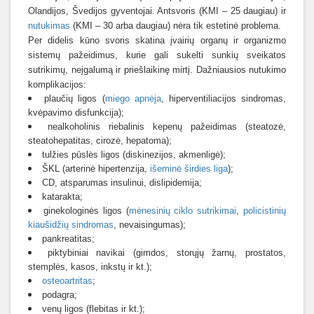
Olandijos, Švedijos gyventojai. Antsvoris (KMI – 25 daugiau) ir
nutukimas
(KMI – 30 arba daugiau) nėra tik estetinė problema.
Per didelis kūno svoris skatina įvairių organų ir organizmo
sistemų pažeidimus, kurie gali sukelti sunkių sveikatos
sutrikimų, neįgalumą ir priešlaikinę mirtį. Dažniausios nutukimo
komplikacijos:
plaučių ligos (
miego apnėja
, hiperventiliacijos sindromas,
kvėpavimo disfunkcija);
nealkoholinis riebalinis kepenų pažeidimas (steatozė,
steatohepatitas, cirozė, hepatoma);
tulžies pūslės ligos (diskinezijos, akmenligė);
ŠKL (arterinė hipertenzija,
išeminė širdies liga
);
CD, atsparumas insulinui, dislipidemija;
katarakta;
ginekologinės ligos (
mėnesinių ciklo sutrikimai
,
policistinių
kiaušidžių sindromas
, nevaisingumas);
pankreatitas;
piktybiniai navikai (gimdos, storųjų žarnų, prostatos,
stemplės, kasos, inkstų ir kt.);
osteoartritas
;
podagra;
venų ligos (flebitas ir kt.);