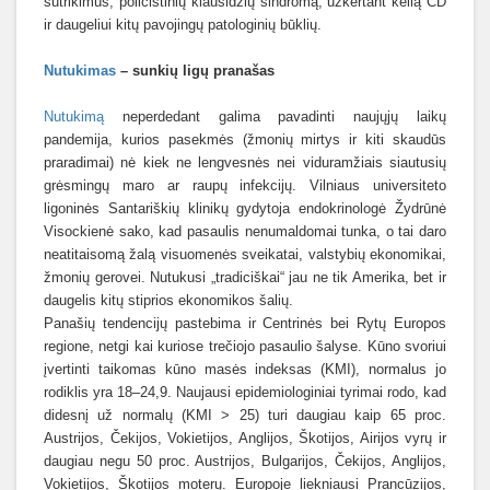
sutrikimus, policistinių kiaušidžių sindromą, užkertant kelią CD
ir daugeliui kitų pavojingų patologinių būklių.
Nutukimas
– sunkių ligų pranašas
Nutukimą
neperdedant galima pavadinti naujųjų laikų
pandemija, kurios pasekmės (žmonių mirtys ir kiti skaudūs
praradimai) nė kiek ne lengvesnės nei viduramžiais siautusių
grėsmingų maro ar raupų infekcijų. Vilniaus universiteto
ligoninės Santariškių klinikų gydytoja endokrinologė Žydrūnė
Visockienė sako, kad pasaulis nenumaldomai tunka, o tai daro
neatitaisomą žalą visuomenės sveikatai, valstybių ekonomikai,
žmonių gerovei. Nutukusi „tradiciškai“ jau ne tik Amerika, bet ir
daugelis kitų stiprios ekonomikos šalių.
Panašių tendencijų pastebima ir Centrinės bei Rytų Europos
regione, netgi kai kuriose trečiojo pasaulio šalyse. Kūno svoriui
įvertinti taikomas kūno masės indeksas (KMI), normalus jo
rodiklis yra 18–24,9. Naujausi epidemiologiniai tyrimai rodo, kad
didesnį už normalų (KMI > 25) turi daugiau kaip 65 proc.
Austrijos, Čekijos, Vokietijos, Anglijos, Škotijos, Airijos vyrų ir
daugiau negu 50 proc. Austrijos, Bulgarijos, Čekijos, Anglijos,
Vokietijos, Škotijos moterų. Europoje liekniausi Prancūzijos,