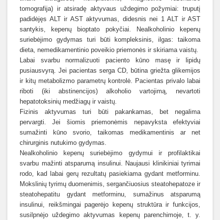
tomografija) ir atsiradę aktyvaus uždegimo požymiai: truputį
padidėjęs ALT ir AST aktyvumas, didesnis nei 1 ALT ir AST
santykis, kepenų bioptato pokyčiai.
Nealkoholinio kepenų
suriebėjimo gydymas turi būti kompleksinis, ilgas: taikoma
dieta, nemedikamentinio poveikio priemonės ir skiriama vaistų.
Labai svarbu normalizuoti paciento kūno masę ir lipidų
pusiausvyrą. Jei pacientas serga CD, būtina griežta glikemijos
ir kitų metabolizmo parametrų kontrolė. Pacientas privalo labai
riboti (iki abstinencijos) alkoholio vartojimą, nevartoti
hepatotoksinių medžiagų ir vaistų.
Fizinis aktyvumas turi būti pakankamas, bet negalima
pervargti. Jei šiomis priemonėmis nepavyksta efektyviai
sumažinti kūno svorio, taikomas medikamentinis ar net
chirurginis nutukimo gydymas.
Nealkoholinio kepenų suriebėjimo gydymui ir profilaktikai
svarbu mažinti atsparumą insulinui. Naujausi klinikiniai tyrimai
rodo, kad labai gerų rezultatų pasiekiama gydant metforminu.
Mokslinių tyrimų duomenimis, sergančiuosius steatohepatoze ir
steatohepatitu gydant
metforminu, sumažinus atsparumą
insulinui, reikšmingai pagerėjo kepenų struktūra ir funkcijos,
susilpnėjo uždegimo aktyvumas kepenų parenchimoje, t. y.