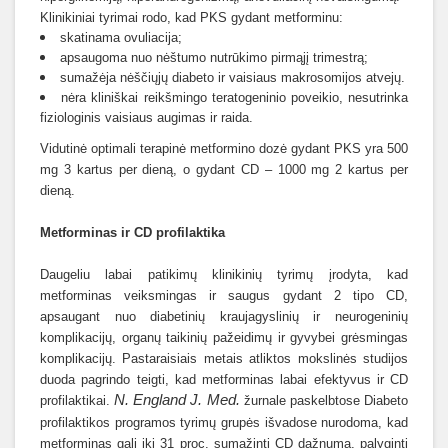
Klinikiniai tyrimai rodo, kad PKS gydant metforminu:
skatinama ovuliacija;
apsaugoma nuo nėštumo nutrūkimo pirmąjį trimestrą;
sumažėja nėščiųjų diabeto ir vaisiaus makrosomijos atvejų.
nėra kliniškai reikšmingo teratogeninio poveikio, nesutrinka
fiziologinis vaisiaus augimas ir raida.
Vidutinė optimali terapinė metformino dozė gydant PKS yra 500
mg 3 kartus per dieną, o gydant CD – 1000 mg 2 kartus per
dieną.
Metforminas ir CD profilaktika
Daugeliu labai patikimų klinikinių tyrimų įrodyta, kad
metforminas veiksmingas ir saugus gydant 2 tipo CD,
apsaugant nuo diabetinių kraujagyslinių ir neurogeninių
komplikacijų, organų taikinių pažeidimų ir gyvybei grėsmingas
komplikacijų. Pastaraisiais metais atliktos mokslinės studijos
duoda pagrindo teigti, kad metforminas labai efektyvus ir CD
N. England J. Med.
profilaktikai.
žurnale paskelbtose Diabeto
profilaktikos programos tyrimų grupės išvadose nurodoma, kad
metforminas gali iki 31 proc. sumažinti CD dažnumą, palyginti