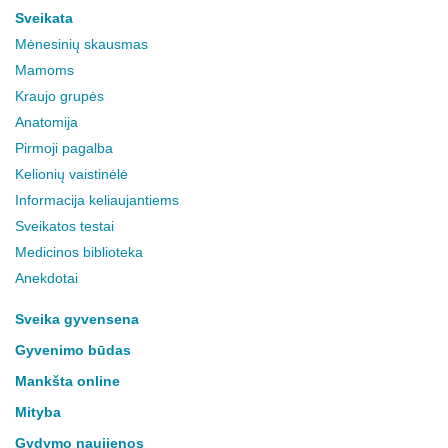
Sveikata
Mėnesinių skausmas
Mamoms
Kraujo grupės
Anatomija
Pirmoji pagalba
Kelionių vaistinėlė
Informacija keliaujantiems
Sveikatos testai
Medicinos biblioteka
Anekdotai
Sveika gyvensena
Gyvenimo būdas
Mankšta online
Mityba
Gydymo naujienos