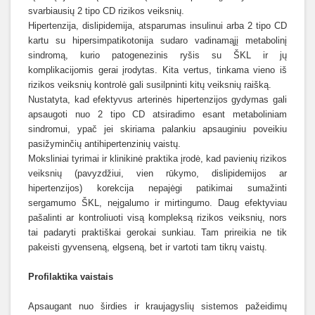
svarbiausių 2 tipo CD rizikos veiksnių.
Hipertenzija, dislipidemija, atsparumas insulinui arba 2 tipo CD
kartu su hipersimpatikotonija sudaro vadinamąjį metabolinį
sindromą, kurio patogenezinis ryšis su ŠKL ir jų
komplikacijomis gerai įrodytas. Kita vertus, tinkama vieno iš
rizikos veiksnių kontrolė gali susilpninti kitų veiksnių raišką.
Nustatyta, kad efektyvus arterinės hipertenzijos gydymas gali
apsaugoti nuo 2 tipo CD atsiradimo esant metaboliniam
sindromui, ypač jei skiriama palankiu apsauginiu poveikiu
pasižyminčių antihipertenzinių vaistų.
Moksliniai tyrimai ir klinikinė praktika įrodė, kad pavienių rizikos
veiksnių (pavyzdžiui, vien rūkymo, dislipidemijos ar
hipertenzijos) korekcija nepajėgi patikimai sumažinti
sergamumo ŠKL, neįgalumo ir mirtingumo. Daug efektyviau
pašalinti ar kontroliuoti visą kompleksą rizikos veiksnių, nors
tai padaryti praktiškai gerokai sunkiau. Tam prireikia ne tik
pakeisti gyvenseną, elgseną, bet ir vartoti tam tikrų vaistų.
Profilaktika vaistais
Apsaugant nuo širdies ir kraujagyslių sistemos pažeidimų