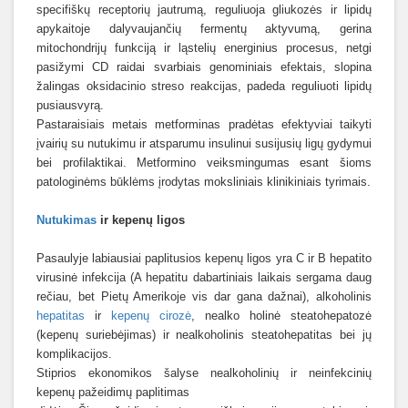
specifiškų receptorių jautrumą, reguliuoja gliukozės ir lipidų
apykaitoje dalyvaujančių fermentų aktyvumą, gerina
mitochondrijų funkciją ir ląstelių energinius procesus, netgi
pasižymi CD raidai svarbiais genominiais efektais, slopina
žalingas oksidacinio streso reakcijas, padeda reguliuoti lipidų
pusiausvyrą.
Pastaraisiais metais metforminas pradėtas efektyviai taikyti
įvairių su nutukimu ir atsparumu insulinui susijusių ligų gydymui
bei profilaktikai. Metformino veiksmingumas esant šioms
patologinėms būklėms įrodytas moksliniais klinikiniais tyrimais.
Nutukimas
ir kepenų ligos
Pasaulyje labiausiai paplitusios kepenų ligos yra C ir B hepatito
virusinė infekcija (A hepatitu dabartiniais laikais sergama daug
rečiau, bet Pietų Amerikoje vis dar gana dažnai), alkoholinis
hepatitas
ir
kepenų cirozė
, nealko holinė steatohepatozė
(kepenų suriebėjimas) ir nealkoholinis steatohepatitas bei jų
komplikacijos.
Stiprios ekonomikos šalyse nealkoholinių ir neinfekcinių
kepenų pažeidimų paplitimas