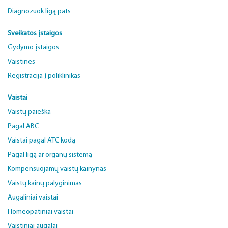
Diagnozuok ligą pats
Sveikatos įstaigos
Gydymo įstaigos
Vaistinės
Registracija į poliklinikas
Vaistai
Vaistų paieška
Pagal ABC
Vaistai pagal ATC kodą
Pagal ligą ar organų sistemą
Kompensuojamų vaistų kainynas
Vaistų kainų palyginimas
Augaliniai vaistai
Homeopatiniai vaistai
Vaistiniai augalai