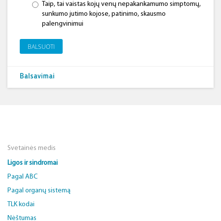
Taip, tai vaistas kojų venų nepakankamumo simptomų,
sunkumo jutimo kojose, patinimo, skausmo
palengvinimui
BALSUOTI
Balsavimai
Svetainės medis
Ligos ir sindromai
Pagal ABC
Pagal organų sistemą
TLK kodai
Nėštumas