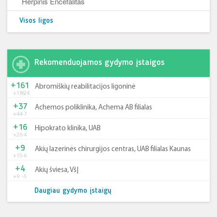
Herpinis Encefalitas
Visos ligos
Rekomenduojamos gydymo įstaigos
+161
Abromiškių reabilitacijos ligoninė
+185
-24
+37
Achemos poliklinika, Achema AB filialas
+44
-7
+16
Hipokrato klinika, UAB
+20
-4
+9
Akių lazerinės chirurgijos centras, UAB filialas Kaunas
+15
-6
+4
Akių šviesa, VšĮ
+9
-5
Daugiau gydymo įstaigų