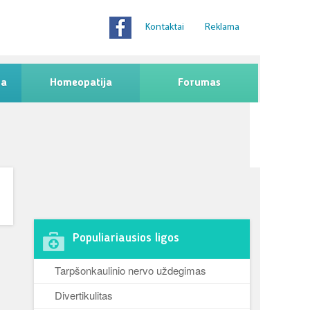
Kontaktai
Reklama
na
Homeopatija
Forumas
Populiariausios ligos
Tarpšonkaulinio nervo uždegimas
Divertikulitas