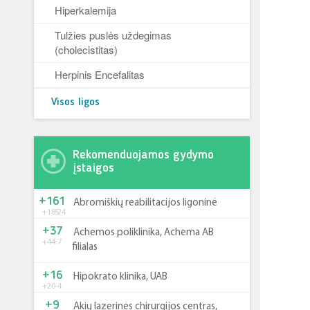
Hiperkalemija
Tulžies puslės uždegimas
(cholecistitas)
Herpinis Encefalitas
Visos ligos
Rekomenduojamos gydymo
įstaigos
+161
Abromiškių reabilitacijos ligoninė
+185
-24
+37
Achemos poliklinika, Achema AB
+44
-7
filialas
+16
Hipokrato klinika, UAB
+20
-4
+9
Akių lazerinės chirurgijos centras,