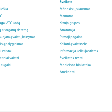
Sveikata
aieška
Mėnesinių skausmas
BC
Mamoms
pagal ATC kodą
Kraujo grupės
ą ar organų sistemą
Anatomija
uojamų vaistų kainynas
Pirmoji pagalba
ainų palyginimas
Kelionių vaistinėlė
i vaistai
Informacija keliaujantiems
iniai vaistai
Sveikatos testai
i augalai
Medicinos biblioteka
Anekdotai