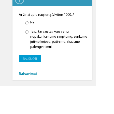
Ar žinai apie naujieną „Viviton 1000 „?
Ne
Taip, tai vaistas kojų venų
nepakankamumo simptomų, sunkumo
jutimo kojose, patinimo, skausmo
palengvinimui
BALSUOTI
Balsavimai