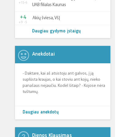
+15
-6
UAB filialas Kaunas
+4
Akių šviesa, VšĮ
+9
-5
Daugiau gydymo įstaigų
Anekdotai
- Daktare, kai aš atsistoju ant galvos, į ją
suplūsta kraujas, o kai stoviu ant kojų, nieko
panašaus nejaučiu. Kodėl šitaip? - Kojose nėra
tuštumų.
Daugiau anekdotų
Dienos Klausimas