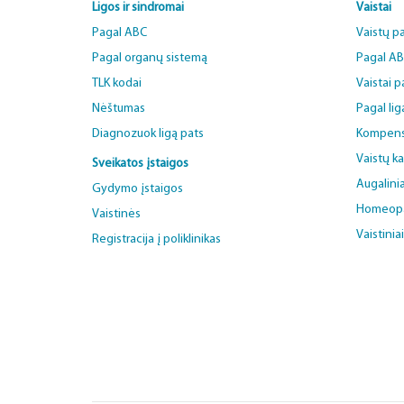
Ligos ir sindromai
Vaistai
Pagal ABC
Vaistų p
Pagal organų sistemą
Pagal A
TLK kodai
Vaistai 
Nėštumas
Pagal lig
Diagnozuok ligą pats
Kompens
Vaistų k
Sveikatos įstaigos
Augalinia
Gydymo įstaigos
Homeopat
Vaistinės
Vaistinia
Registracija į poliklinikas