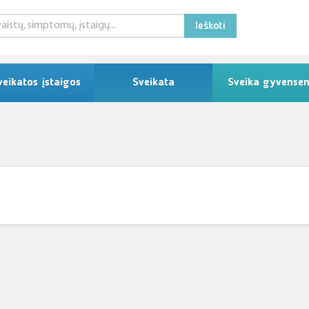
Ieškoti
veikatos įstaigos
Sveikata
Sveika gyvense