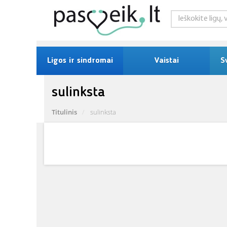
Ligos ir sindromai
Vaistai
S
sulinksta
Titulinis
sulinksta