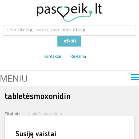
Ieškoti
Kontaktai
Reklama
MENIU
tabletėsmoxonidin
Titulinis
tabletėsmoxonidin
Susiję vaistai