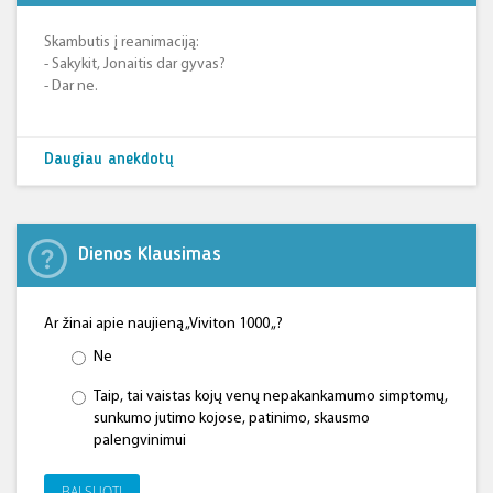
Skambutis į reanimaciją:
- Sakykit, Jonaitis dar gyvas?
- Dar ne.
Daugiau anekdotų
Dienos Klausimas
Ar žinai apie naujieną „Viviton 1000 „?
Ne
Taip, tai vaistas kojų venų nepakankamumo simptomų,
sunkumo jutimo kojose, patinimo, skausmo
palengvinimui
BALSUOTI