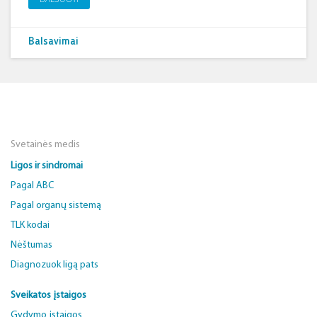
Balsavimai
Svetainės medis
Ligos ir sindromai
Pagal ABC
Pagal organų sistemą
TLK kodai
Nėštumas
Diagnozuok ligą pats
Sveikatos įstaigos
Gydymo įstaigos