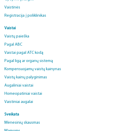
Vaistinės
Registracija į poliklinikas
Vaistai
Vaistų paieška
Pagal ABC
Vaistai pagal ATC kodą
Pagal ligą ar organų sistemą
Kompensuojamų vaistų kainynas
Vaistų kainų palyginimas
Augaliniai vaistai
Homeopatiniai vaistai
Vaistiniai augalai
Sveikata
Mėnesinių skausmas
Mamoms