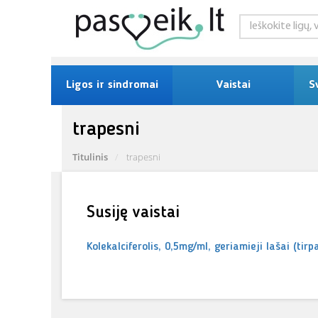
Ligos ir sindromai
Vaistai
S
trapesni
Titulinis
trapesni
Susiję vaistai
Kolekalciferolis, 0,5mg/ml, geriamieji lašai (tirp