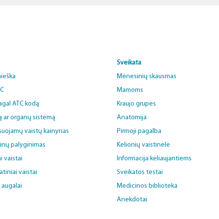
Sveikata
aieška
Mėnesinių skausmas
BC
Mamoms
pagal ATC kodą
Kraujo grupės
ą ar organų sistemą
Anatomija
uojamų vaistų kainynas
Pirmoji pagalba
ainų palyginimas
Kelionių vaistinėlė
i vaistai
Informacija keliaujantiems
iniai vaistai
Sveikatos testai
i augalai
Medicinos biblioteka
Anekdotai