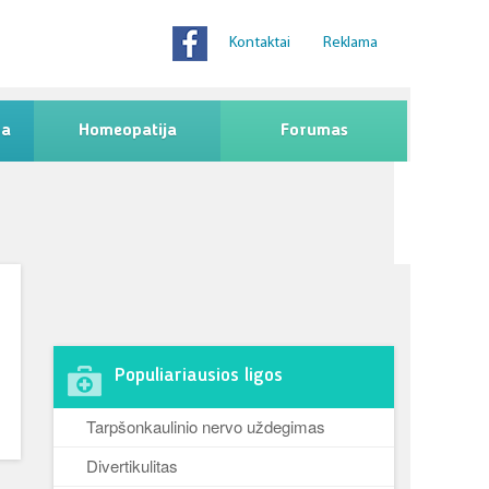
Kontaktai
Reklama
na
Homeopatija
Forumas
Populiariausios ligos
Tarpšonkaulinio nervo uždegimas
Divertikulitas