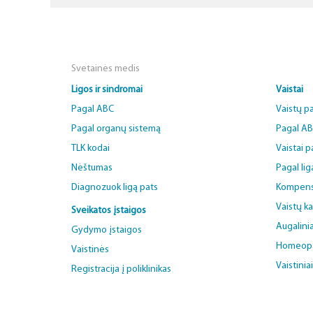
Svetainės medis
Ligos ir sindromai
Vaistai
Pagal ABC
Vaistų p
Pagal organų sistemą
Pagal A
TLK kodai
Vaistai 
Nėštumas
Pagal lig
Diagnozuok ligą pats
Kompens
Vaistų k
Sveikatos įstaigos
Augalinia
Gydymo įstaigos
Homeopat
Vaistinės
Vaistinia
Registracija į poliklinikas