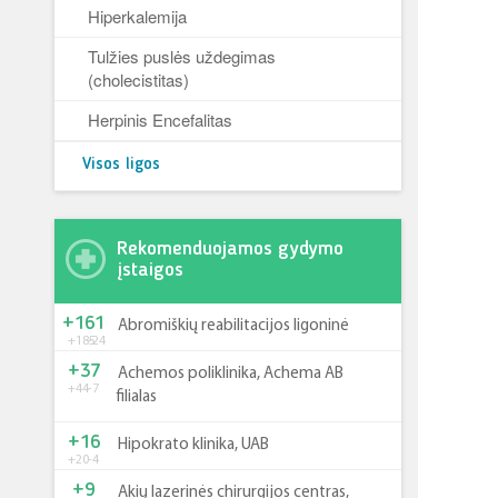
Hiperkalemija
Tulžies puslės uždegimas
(cholecistitas)
Herpinis Encefalitas
Visos ligos
Rekomenduojamos gydymo
įstaigos
+161
Abromiškių reabilitacijos ligoninė
+185
-24
+37
Achemos poliklinika, Achema AB
+44
-7
filialas
+16
Hipokrato klinika, UAB
+20
-4
+9
Akių lazerinės chirurgijos centras,