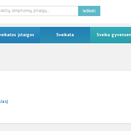
Ieškoti
veikatos įstaigos
Sveikata
Sveika gyvense
alas)