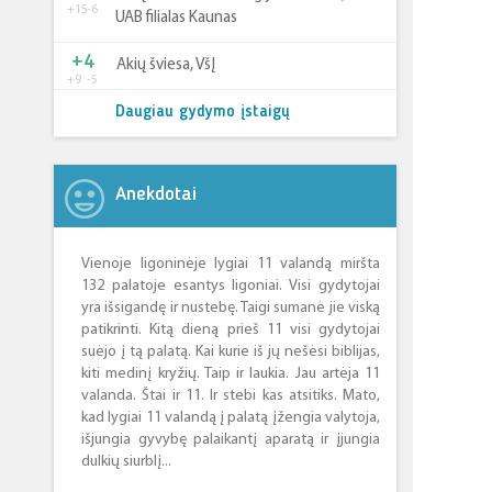
+15
-6
UAB filialas Kaunas
+4
Akių šviesa, VšĮ
+9
-5
Daugiau gydymo įstaigų
Anekdotai
Vienoje ligoninėje lygiai 11 valandą miršta
132 palatoje esantys ligoniai. Visi gydytojai
yra išsigandę ir nustebę. Taigi sumanė jie viską
patikrinti. Kitą dieną prieš 11 visi gydytojai
suėjo į tą palatą. Kai kurie iš jų nešėsi biblijas,
kiti medinį kryžių. Taip ir laukia. Jau artėja 11
valanda. Štai ir 11. Ir stebi kas atsitiks. Mato,
kad lygiai 11 valandą į palatą įžengia valytoja,
išjungia gyvybę palaikantį aparatą ir įjungia
dulkių siurblį...