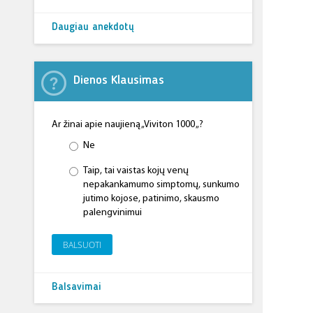
Daugiau anekdotų
Dienos Klausimas
Ar žinai apie naujieną „Viviton 1000 „?
Ne
Taip, tai vaistas kojų venų
nepakankamumo simptomų, sunkumo
jutimo kojose, patinimo, skausmo
palengvinimui
BALSUOTI
Balsavimai