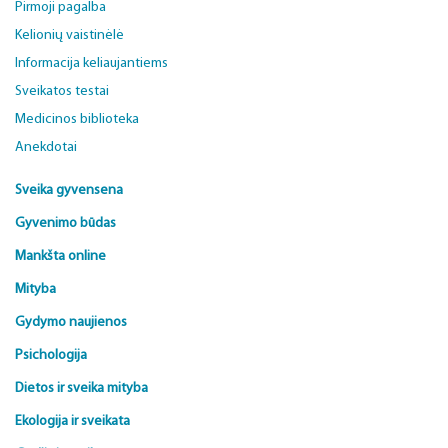
Pirmoji pagalba
Kelionių vaistinėlė
Informacija keliaujantiems
Sveikatos testai
Medicinos biblioteka
Anekdotai
Sveika gyvensena
Gyvenimo būdas
Mankšta online
Mityba
Gydymo naujienos
Psichologija
Dietos ir sveika mityba
Ekologija ir sveikata