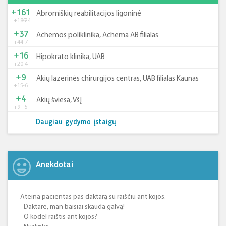
+161
Abromiškių reabilitacijos ligoninė
+185
-24
+37
Achemos poliklinika, Achema AB filialas
+44
-7
+16
Hipokrato klinika, UAB
+20
-4
+9
Akių lazerinės chirurgijos centras, UAB filialas Kaunas
+15
-6
+4
Akių šviesa, VšĮ
+9
-5
Daugiau gydymo įstaigų
Anekdotai
Ateina pacientas pas daktarą su raiščiu ant kojos.
- Daktare, man baisiai skauda galvą!
- O kodėl raištis ant kojos?