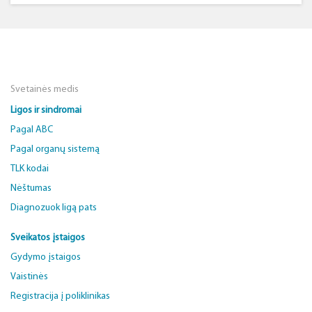
Svetainės medis
Ligos ir sindromai
Pagal ABC
Pagal organų sistemą
TLK kodai
Nėštumas
Diagnozuok ligą pats
Sveikatos įstaigos
Gydymo įstaigos
Vaistinės
Registracija į poliklinikas