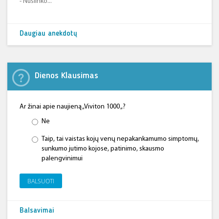
- Nuslinko...
Daugiau anekdotų
Dienos Klausimas
Ar žinai apie naujieną „Viviton 1000 „?
Ne
Taip, tai vaistas kojų venų nepakankamumo simptomų,
sunkumo jutimo kojose, patinimo, skausmo
palengvinimui
BALSUOTI
Balsavimai