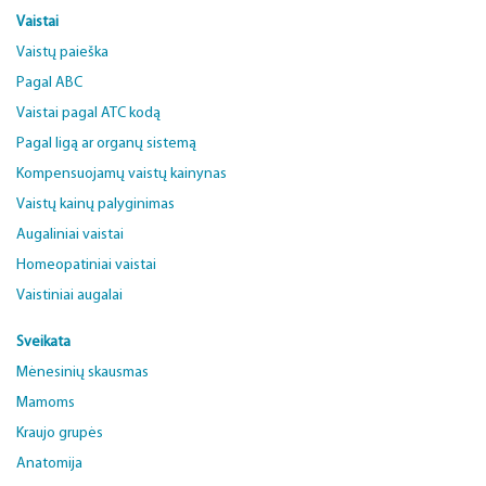
Vaistai
Vaistų paieška
Pagal ABC
Vaistai pagal ATC kodą
Pagal ligą ar organų sistemą
Kompensuojamų vaistų kainynas
Vaistų kainų palyginimas
Augaliniai vaistai
Homeopatiniai vaistai
Vaistiniai augalai
Sveikata
Mėnesinių skausmas
Mamoms
Kraujo grupės
Anatomija