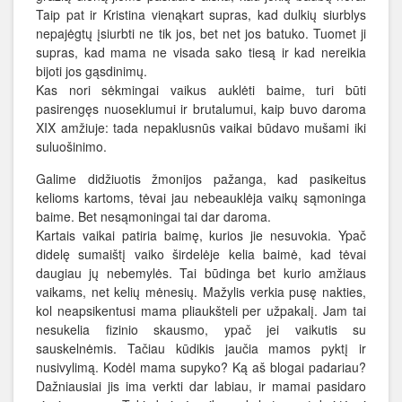
Taip pat ir Kristina vienąkart supras, kad dulkių siurblys
nepajėgtų įsiurbti ne tik jos, bet net jos batuko. Tuomet ji
supras, kad mama ne visada sako tiesą ir kad nereikia
bijoti jos gąsdinimų.
Kas nori sėkmingai vaikus auklėti baime, turi būti
pasirengęs nuoseklumui ir brutalumui, kaip buvo daroma
XIX amžiuje: tada nepaklusnūs vaikai būdavo mušami iki
suluošinimo.
Galime didžiuotis žmonijos pažanga, kad pasikeitus
kelioms kartoms, tėvai jau nebeauklėja vaikų sąmoninga
baime. Bet nesąmoningai tai dar daroma.
Kartais vaikai patiria baimę, kurios jie nesuvokia. Ypač
didelę sumaištį vaiko širdelėje kelia baimė, kad tėvai
daugiau jų nebemylės. Tai būdinga bet kurio amžiaus
vaikams, net kelių mėnesių. Mažylis verkia pusę nakties,
kol neapsikentusi mama pliaukšteli per užpakalį. Jam tai
nesukelia fizinio skausmo, ypač jei vaikutis su
sauskelnėmis. Tačiau kūdikis jaučia mamos pyktį ir
nusivylimą. Kodėl mama supyko? Ką aš blogai padariau?
Dažniausiai jis ima verkti dar labiau, ir mamai pasidaro