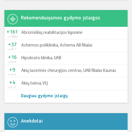
Rekomenduojamos gydymo įstaigos
+161
Abromiškių reabilitacijos ligoninė
+185
-24
+37
Achemos poliklinika, Achema AB filialas
+44
-7
+16
Hipokrato klinika, UAB
+20
-4
+9
Akių lazerinės chirurgijos centras, UAB filialas Kaunas
+15
-6
+4
Akių šviesa, VšĮ
+9
-5
Daugiau gydymo įstaigų
Anekdotai