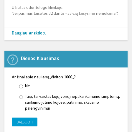
Užrašas odontologo klinikoje:
"Jei pas mus taisotės 32 dantis - 33-čią taisysime nemokamai".
Daugiau anekdotų
Dienos Klausimas
Ar žinai apie naujieną „Viviton 1000 „?
Ne
Taip, tai vaistas kojų venų nepakankamumo simptomų,
sunkumo jutimo kojose, patinimo, skausmo
palengvinimui
BALSUOTI