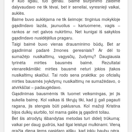
ir kuo ilgiau, tuo geriau. Šiame šiurpinimo žaidime
dalyvaudavo ne tik tėvai, bet ir seneliai, vyresnieji vaikai,
auklės.
Baime buvo auklėjama ne tik šeimoje: tinginius mokykloje
gąsdindavo lazda, jaunuolius – kariuomene, vagis –
rankos ar net galvos nukirtimu. Net kunigai iš sakyklos
gąsdindavo nusidėjėlius pragaru.
Taigi baimė buvo vienas drausminimo būdų. Bet ar
gąsdinimai padarė žmones geresniais? Ar dėl to
sumažėjo nusikaltimų, vagysčių, žudymų? Daugiausia
tyrinėta mirties bausmės baimė. Rezultatai
vienareikšmiški: mirties bausmė neturi jokios įtakos
nusikaltimų skaičiui. Tai rodo sena praktika: po oficialių
mirties bausmės įvykdymų nusikaltimų ne sumažėdavo, o
atvirkščiai – padaugėdavo.
Gąsdinimas bausmėmis tik tuomet veiksmingas, jei jis
sukelia baimę. Kol vaikas iš tikrųjų tiki, kad jį gali pagauti
ragana, jis stengsis būti paklusnus. Kol mažoji Kristina
bijos dulkių siurblio, tol mama galės ją gąsdinti toliau.
Bet šis atrodytų išbandytas metodas turi didelį trūkumą:
vaikai per daug gudrūs, kad ilgai leistųsi mulkinami. Vieną
gražią dieną jiems pasidaro aišku, kad jokių baubų nėra.