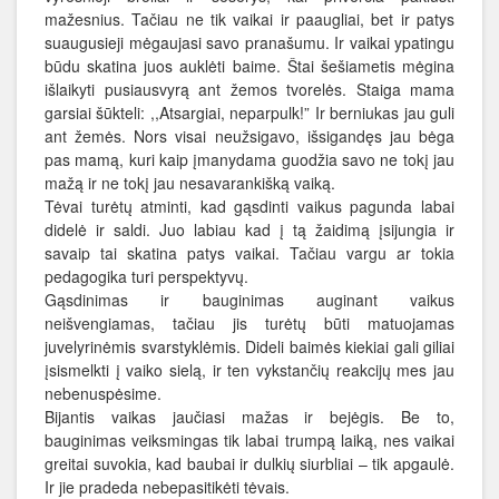
mažesnius. Tačiau ne tik vaikai ir paaugliai, bet ir patys
suaugusieji mėgaujasi savo pranašumu. Ir vaikai ypatingu
būdu skatina juos auklėti baime. Štai šešiametis mėgina
išlaikyti pusiausvyrą ant žemos tvorelės. Staiga mama
garsiai šūkteli: ,,Atsargiai, neparpulk!” Ir berniukas jau guli
ant žemės. Nors visai neužsigavo, išsigandęs jau bėga
pas mamą, kuri kaip įmanydama guodžia savo ne tokį jau
mažą ir ne tokį jau nesavarankišką vaiką.
Tėvai turėtų atminti, kad gąsdinti vaikus pagunda labai
didelė ir saldi. Juo labiau kad į tą žaidimą įsijungia ir
savaip tai skatina patys vaikai. Tačiau vargu ar tokia
pedagogika turi perspektyvų.
Gąsdinimas ir bauginimas auginant vaikus
neišvengiamas, tačiau jis turėtų būti matuojamas
juvelyrinėmis svarstyklėmis. Dideli baimės kiekiai gali giliai
įsismelkti į vaiko sielą, ir ten vykstančių reakcijų mes jau
nebenuspėsime.
Bijantis vaikas jaučiasi mažas ir bejėgis. Be to,
bauginimas veiksmingas tik labai trumpą laiką, nes vaikai
greitai suvokia, kad baubai ir dulkių siurbliai – tik apgaulė.
Ir jie pradeda nebepasitikėti tėvais.