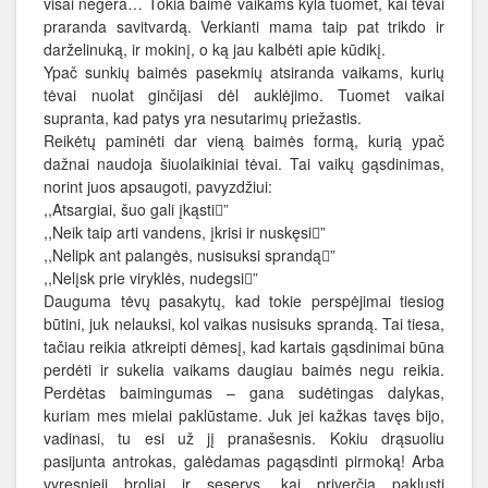
visai negera… Tokia baimė vaikams kyla tuomet, kai tėvai
praranda savitvardą. Verkianti mama taip pat trikdo ir
darželinuką, ir mokinį, o ką jau kalbėti apie kūdikį.
Ypač sunkių baimės pasekmių atsiranda vaikams, kurių
tėvai nuolat ginčijasi dėl auklėjimo. Tuomet vaikai
supranta, kad patys yra nesutarimų priežastis.
Reikėtų paminėti dar vieną baimės formą, kurią ypač
dažnai naudoja šiuolaikiniai tėvai. Tai vaikų gąsdinimas,
norint juos apsaugoti, pavyzdžiui:
,,Atsargiai, šuo gali įkąsti”
,,Neik taip arti vandens, įkrisi ir nuskęsi”
,,Nelipk ant palangės, nusisuksi sprandą”
,,Nelįsk prie viryklės, nudegsi”
Dauguma tėvų pasakytų, kad tokie perspėjimai tiesiog
būtini, juk nelauksi, kol vaikas nusisuks sprandą. Tai tiesa,
tačiau reikia atkreipti dėmesį, kad kartais gąsdinimai būna
perdėti ir sukelia vaikams daugiau baimės negu reikia.
Perdėtas baimingumas – gana sudėtingas dalykas,
kuriam mes mielai paklūstame. Juk jei kažkas tavęs bijo,
vadinasi, tu esi už jį pranašesnis. Kokiu drąsuoliu
pasijunta antrokas, galėdamas pagąsdinti pirmoką! Arba
vyresnieji broliai ir seserys, kai priverčia paklusti