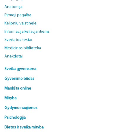
Anatomija
Pirmoji pagalba
Kelionių vaistinėlė
Informacija keliaujantiems
Sveikatos testai
Medicinos biblioteka
Anekdotai
Sveika gyvensena
Gyvenimo būdas
Mankšta online
Mityba
Gydymo naujienos
Psichologija
Dietos ir sveika mityba