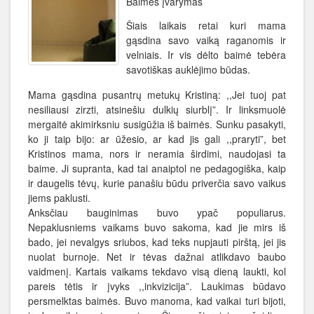
Baimės įvarymas
Šiais laikais retai kuri mama
gąsdina savo vaiką raganomis ir
velniais. Ir vis dėlto baimė tebėra
savotiškas auklėjimo būdas.
Mama gąsdina pusantrų metukų Kristiną: ,,Jei tuoj pat
nesiliausi zirzti, atsinešiu dulkių siurblį”. Ir linksmuolė
mergaitė akimirksniu susigūžia iš baimės. Sunku pasakyti,
ko ji taip bijo: ar ūžesio, ar kad jis gali ,,praryti”, bet
Kristinos mama, nors ir neramia širdimi, naudojasi ta
baime. Ji supranta, kad tai anaiptol ne pedagogiška, kaip
ir daugelis tėvų, kurie panašiu būdu priverčia savo vaikus
jiems paklusti.
Anksčiau bauginimas buvo ypač populiarus.
Nepaklusniems vaikams buvo sakoma, kad jie mirs iš
bado, jei nevalgys sriubos, kad teks nupjauti pirštą, jei jis
nuolat burnoje. Net ir tėvas dažnai atlikdavo baubo
vaidmenį. Kartais vaikams tekdavo visą dieną laukti, kol
pareis tėtis ir įvyks ,,inkvizicija”. Laukimas būdavo
persmelktas baimės. Buvo manoma, kad vaikai turi bijoti,