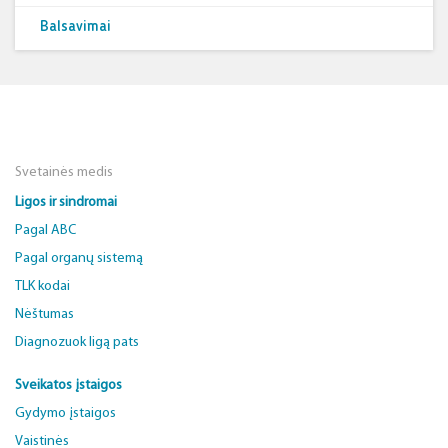
Balsavimai
Svetainės medis
Ligos ir sindromai
Pagal ABC
Pagal organų sistemą
TLK kodai
Nėštumas
Diagnozuok ligą pats
Sveikatos įstaigos
Gydymo įstaigos
Vaistinės