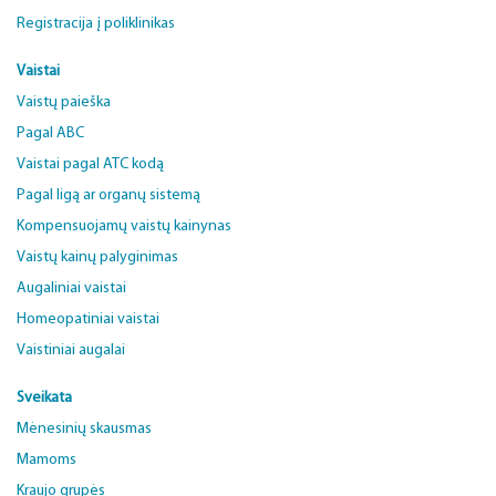
Registracija į poliklinikas
Vaistai
Vaistų paieška
Pagal ABC
Vaistai pagal ATC kodą
Pagal ligą ar organų sistemą
Kompensuojamų vaistų kainynas
Vaistų kainų palyginimas
Augaliniai vaistai
Homeopatiniai vaistai
Vaistiniai augalai
Sveikata
Mėnesinių skausmas
Mamoms
Kraujo grupės