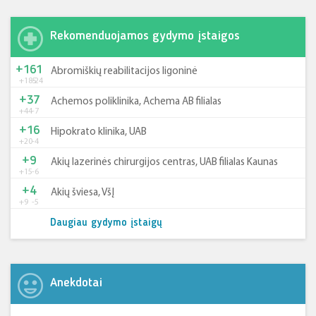
Rekomenduojamos gydymo įstaigos
+161
Abromiškių reabilitacijos ligoninė
+185
-24
+37
Achemos poliklinika, Achema AB filialas
+44
-7
+16
Hipokrato klinika, UAB
+20
-4
+9
Akių lazerinės chirurgijos centras, UAB filialas Kaunas
+15
-6
+4
Akių šviesa, VšĮ
+9
-5
Daugiau gydymo įstaigų
Anekdotai