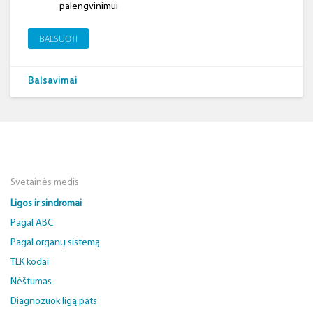
palengvinimui
BALSUOTI
Balsavimai
Svetainės medis
Ligos ir sindromai
Pagal ABC
Pagal organų sistemą
TLK kodai
Nėštumas
Diagnozuok ligą pats