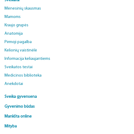
Sveikata
Mėnesinių skausmas
Mamoms
Kraujo grupės
Anatomija
Pirmoji pagalba
Kelionių vaistinėlė
Informacija keliaujantiems
Sveikatos testai
Medicinos biblioteka
Anekdotai
Sveika gyvensena
Gyvenimo būdas
Mankšta online
Mityba