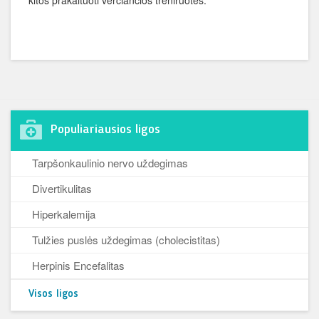
kitos prakaituoti verčiančios treniruotės.
Populiariausios ligos
Tarpšonkaulinio nervo uždegimas
Divertikulitas
Hiperkalemija
Tulžies puslės uždegimas (cholecistitas)
Herpinis Encefalitas
Visos ligos