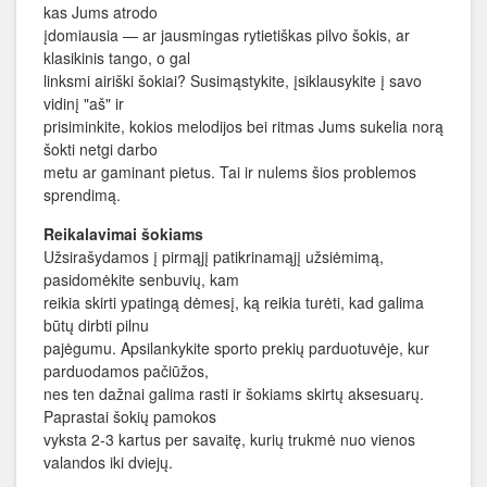
kas Jums atrodo
įdomiausia — ar jausmingas rytietiškas pilvo šokis, ar
klasikinis tango, o gal
linksmi airiški šokiai? Susimąstykite, įsiklausykite į savo
vidinį "aš" ir
prisiminkite, kokios melodijos bei ritmas Jums sukelia norą
šokti netgi darbo
metu ar gaminant pietus. Tai ir nulems šios problemos
sprendimą.
Reikalavimai šokiams
Užsirašydamos į pirmąjį patikrinamąjį užsiėmimą,
pasidomėkite senbuvių, kam
reikia skirti ypatingą dėmesį, ką reikia turėti, kad galima
būtų dirbti pilnu
pajėgumu. Apsilankykite sporto prekių parduotuvėje, kur
parduodamos pačiūžos,
nes ten dažnai galima rasti ir šokiams skirtų aksesuarų.
Paprastai šokių pamokos
vyksta 2-3 kartus per savaitę, kurių trukmė nuo vienos
valandos iki dviejų.