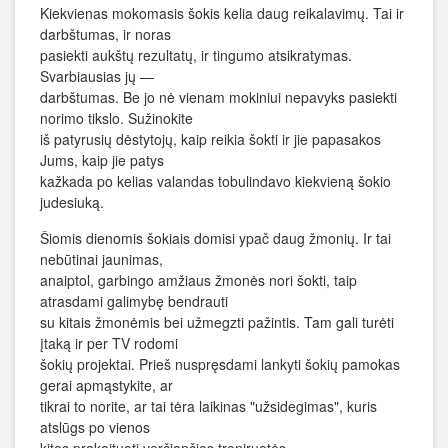
Kiekvienas mokomasis šokis kelia daug reikalavimų. Tai ir
darbštumas, ir noras
pasiekti aukštų rezultatų, ir tingumo atsikratymas.
Svarbiausias jų —
darbštumas. Be jo nė vienam mokiniui nepavyks pasiekti
norimo tikslo. Sužinokite
iš patyrusių dėstytojų, kaip reikia šokti ir jie papasakos
Jums, kaip jie patys
kažkada po kelias valandas tobulindavo kiekvieną šokio
judesiuką.
Šiomis dienomis šokiais domisi ypač daug žmonių. Ir tai
nebūtinai jaunimas,
anaiptol, garbingo amžiaus žmonės nori šokti, taip
atrasdami galimybę bendrauti
su kitais žmonėmis bei užmegzti pažintis. Tam gali turėti
įtaką ir per TV rodomi
šokių projektai. Prieš nuspręsdami lankyti šokių pamokas
gerai apmąstykite, ar
tikrai to norite, ar tai tėra laikinas "užsidegimas", kuris
atslūgs po vienos