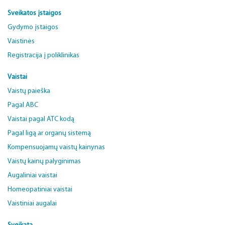
Sveikatos įstaigos
Gydymo įstaigos
Vaistinės
Registracija į poliklinikas
Vaistai
Vaistų paieška
Pagal ABC
Vaistai pagal ATC kodą
Pagal ligą ar organų sistemą
Kompensuojamų vaistų kainynas
Vaistų kainų palyginimas
Augaliniai vaistai
Homeopatiniai vaistai
Vaistiniai augalai