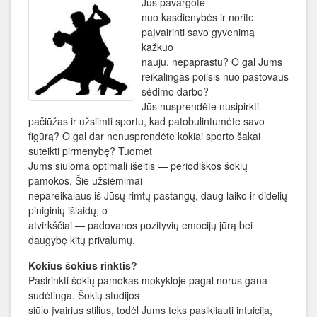
Jūs pavargote
nuo kasdienybės ir norite
paįvairinti savo gyvenimą
kažkuo
nauju, nepaprastu? O gal Jums
reikalingas poilsis nuo pastovaus
sėdimo darbo?
Jūs nusprendėte nusipirkti
pačiūžas ir užsiimti sportu, kad patobulintumėte savo
figūrą? O gal dar nenusprendėte kokiai sporto šakai
suteikti pirmenybę? Tuomet
Jums siūloma optimali išeitis — periodiškos šokių
pamokos. Šie užsiėmimai
nepareikalaus iš Jūsų rimtų pastangų, daug laiko ir didelių
piniginių išlaidų, o
atvirkščiai — padovanos pozityvių emocijų jūrą bei
daugybę kitų privalumų.
Kokius šokius rinktis?
Pasirinkti šokių pamokas mokykloje pagal norus gana
sudėtinga. Šokių studijos
siūlo įvairius stilius, todėl Jums teks pasikliauti intuicija,