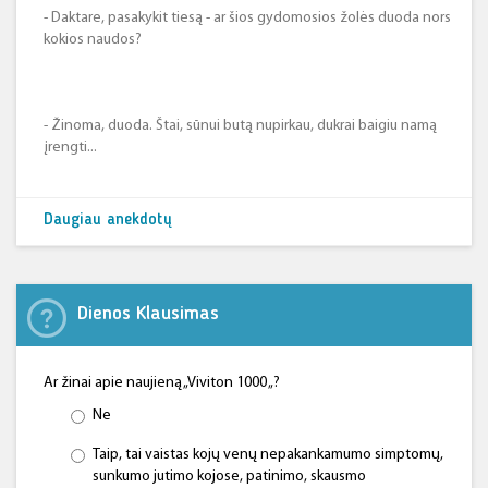
- Daktare, pasakykit tiesą - ar šios gydomosios žolės duoda nors
kokios naudos?
- Žinoma, duoda. Štai, sūnui butą nupirkau, dukrai baigiu namą
įrengti...
Daugiau anekdotų
Dienos Klausimas
Ar žinai apie naujieną „Viviton 1000 „?
Ne
Taip, tai vaistas kojų venų nepakankamumo simptomų,
sunkumo jutimo kojose, patinimo, skausmo