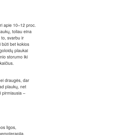
ri apie 10–12 proc.
laukų, toliau eina
to, svarbu ir
i būti bet kokios
goloidų plaukai
inio storumo iki
kaičius.
nei draugės, dar
kad plaukų, net
gi pirmiausia –
os ligos,
chemoterapija.