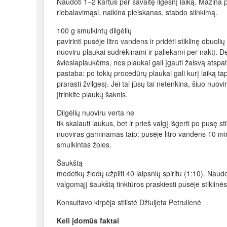
Naudoti 1–2 kartus per savaitę ilgesnį laiką. Mažina 
riebalavimąsi, naikina pleiskanas, stabdo slinkimą.
100 g smulkintų dilgėlių
pavirinti pusėje litro vandens ir pridėti stiklinę obuolių
nuoviru plaukai sudrėkinami ir paliekami per naktį. Dej
šviesiaplaukėms, nes plaukai gali įgauti žalsvą atspal
pastaba: po tokių procedūrų plaukai gali kurį laiką tapt
prarasti žvilgesį. Jei tai jūsų tai netenkina, šiuo nuovi
įtrinkite plaukų šaknis.
Dilgėlių nuoviru verta ne
tik skalauti laukus, bet ir prieš valgį išgerti po pusę sti
nuoviras gaminamas taip: pusėje litro vandens 10 min
smulkintas žoles.
Šaukštą
medetkų žiedų užpilti 40 laipsnių spiritu (1:10). Naudo
valgomąjį šaukštą tinktūros praskiesti pusėje stiklinė
Konsultavo kirpėja stilistė Džiuljeta Petrulienė
Keli įdomūs faktai