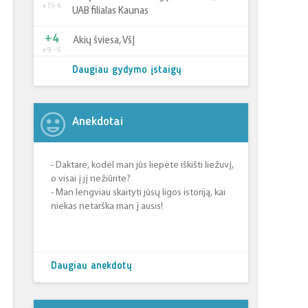
+15
-6
UAB filialas Kaunas
+4
Akių šviesa, VšĮ
+9
-5
Daugiau gydymo įstaigų
Anekdotai
- Daktare, kodėl man jūs liepėte iškišti liežuvį,
o visai į jį nežiūrite?
- Man lengviau skaityti jūsų ligos istoriją, kai
niekas netarška man į ausis!
Daugiau anekdotų