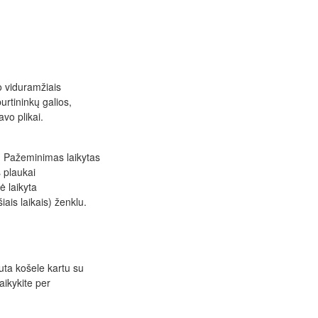
o viduramžiais
urtininkų galios,
vo plikai.
 Pažeminimas laikytas
s plaukai
ė laikyta
ais laikais) ženklu.
uta košele kartu su
laikykite per