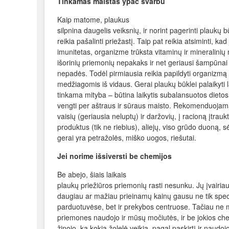
Tinkamas maistas ypač svarbu
Kaip matome, plaukus
silpnina daugelis veiksnių, ir norint pagerinti plaukų 
reikia pašalinti priežastį. Taip pat reikia atsiminti, kad
imunitetas, organizme trūksta vitaminų ir mineralinių
išorinių priemonių nepakaks ir net geriausi šampūnai
nepadės. Todėl pirmiausia reikia papildyti organizm
medžiagomis iš vidaus. Gerai plaukų būklei palaikyti 
tinkama mityba – būtina laikytis subalansuotos dietos,
vengti per aštraus ir sūraus maisto. Rekomenduojam
vaisių (geriausia neluptų) ir daržovių, į racioną įtrau
produktus (tik ne riebius), aliejų, viso grūdo duoną, sė
gerai yra petražolės, miško uogos, riešutai.
Jei norime išsiversti be chemijos
Be abejo, šiais laikais
plaukų priežiūros priemonių rasti nesunku. Jų įvairiaus
daugiau ar mažiau prieinamų kainų gausu ne tik spec
parduotuvėse, bet ir prekybos centruose. Tačiau ne
priemones naudojo ir mūsų močiutės, ir be jokios che
žinojo, ką kokia žolelė veikia, pagal paskirtį ir naudojo