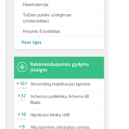
Hiperkalemija
Tulžies puslės uždegimas
(cholecistitas)
Herpinis Encefalitas
Visos ligos
Rekomenduojamos gydymo
įstaigos
+161
Abromiškių reabilitacijos ligoninė
+185
-24
+37
Achemos poliklinika, Achema AB
+44
-7
filialas
+16
Hipokrato klinika, UAB
+20
-4
+9
Akių lazerinės chirurgijos centras,