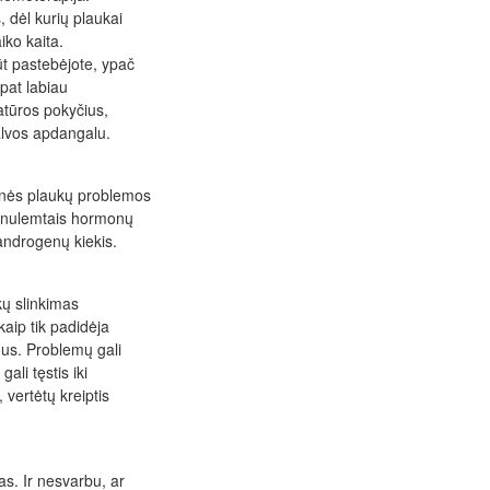
 dėl kurių plaukai
aiko kaita.
t pastebėjote, ypač
 pat labiau
atūros pokyčius,
alvos apdangalu.
snės plaukų problemos
s nulemtais hormonų
androgenų kiekis.
ų slinkimas
aip tik padidėja
nus. Problemų gali
ali tęstis iki
 vertėtų kreiptis
s. Ir nesvarbu, ar