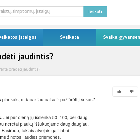
Ieškoti
veikatos įstaigos
Sveikata
Sveika gyvense
dėti jaudintis?
verta pradėti jaudintis?
 plaukais, o dabar jau baisu ir pažiūrėti į šukas?
s. Jei per dieną jų išslenka 50–100, per daug
iau neretai plaukų iššukuojame daug daugiau.
 Pasirodo, tokiais atvejais gali labai
ms žinotos liaudies priemonės.