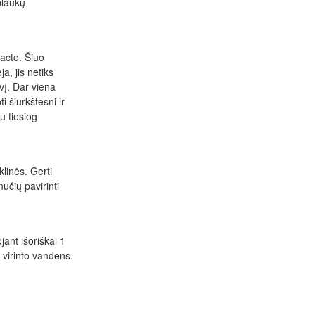
plaukų
 acto. Šiuo
a, jis netiks
vį. Dar viena
i šiurkštesni ir
ru tiesiog
klinės. Gerti
učių pavirinti
jant išoriškai 1
s virinto vandens.