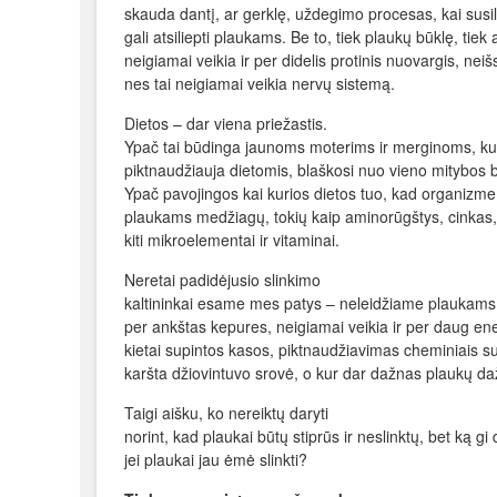
skauda dantį, ar gerklę, uždegimo procesas, kai susi
gali atsiliepti plaukams. Be to, tiek plaukų būklę, tiek
neigiamai veikia ir per didelis protinis nuovargis, nei
nes tai neigiamai veikia nervų sistemą.
Dietos – dar viena priežastis.
Ypač tai būdinga jaunoms moterims ir merginoms, ku
pikt­naudžiauja dietomis, blaškosi nuo vieno mitybos b
Ypač pavojingos kai kurios dietos tuo, kad organizme 
plaukams medžiagų, tokių kaip aminorūgštys, cinkas, 
kiti mikroelementai ir vitaminai.
Neretai padidėjusio slinkimo
kaltininkai esame mes patys – neleidžiame plaukams
per ankštas kepures, neigiamai veikia ir per daug e
kietai supintos kasos, piktnaudžiavimas cheminiais s
karšta džiovintuvo srovė, o kur dar dažnas plaukų d
Taigi aišku, ko nereiktų daryti
norint, kad plaukai būtų stiprūs ir neslinktų, bet ką gi 
jei plaukai jau ėmė slinkti?