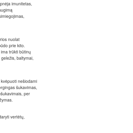
lpnėja imunitetas,
 augimą
šsimiegojimas,
rios nuolat
ūdo prie kito.
ima trūkti būtinų
geležis, baltymai,
 kvėpuoti nešiodami
nergingas šukavimas,
ušukavimais, per
ažymas.
daryti vertėtų,