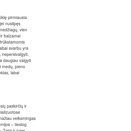
būklę pirmiausia
 jei nusilpęs
 medžiagų, vien
 ir balzamai
ą trūkstamomis
labai svarbu yra
 nepersivalgyti,
a daugiau valgyti
kti medų, pieno
klas, labai
ių paskirčių ir
ializuotose
 mažiau veiksmingas
mijos – tiesiog
. Taigi ir jums