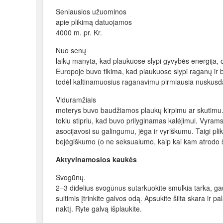
Seniausios užuominos
apie plikimą datuojamos
4000 m. pr. Kr.
Nuo senų
laikų manyta, kad plaukuose slypi gyvybės energija, 
Europoje buvo tikima, kad plaukuose slypi raganų ir b
todėl kaltinamuosius raganavimu pirmiausia nuskusda
Viduramžiais
moterys buvo baudžiamos plaukų kirpimu ar skutimu.
tokiu stipriu, kad buvo prilyginamas kalėjimui. Vyram
asocijavosi su galingumu, jėga ir vyriškumu. Taigi plik
bejėgiškumo (o ne seksualumo, kaip kai kam atrodo ši
Aktyvinamosios kaukės
Svogūnų.
2–3 didelius svogūnus sutarkuokite smulkia tarka, ga
sultimis įtrinkite galvos odą. Apsukite šilta skara ir pa
naktį. Ryte galvą išplaukite.