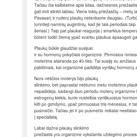
Tačiau čia kalbėsime apie kitas, dažnesnes priežastis,
gali imti slinkti labiau. Viena tokių priežasčių – metų l
Pavasarį ir rudenį plaukų netenkame daugiau. (Turbū
turintieji naminių augintinių, kad jie tais periodais taip
šeriasi.) Taip pat plaukai reaguoja į smarkius temper
būtent todėl žiemą ypač svarbu plaukus apsaugoti g
Plaukų būklė glaudžiai susijusi
ir su hormonų pokyčiais organizme. Pirmosios rimte
moterims atsiranda po 40-ties. Tai susiję su amžiau
pakitimais, kai organizme padidėja vyriškų hormonų 
Nors nėščios moterys bijo plaukų
slinkimo, bet paprastai nėštumo metu moterims plauk
nepadidėja, kadangi šiuo periodu moterų organizme k
estrogenų kiekis, kurie nustelbia vyriškuosius hormo
kilti po gimdymo, ypač pirmuosius tris mėnesius, ir tai g
pusmečio. Tačiau jei ir po pusmečio reikalai nesitaiso,
į specialistą.
Labai dažna plaukų slinkimo
priežastis yra organizme vykstantis uždegimo procesa