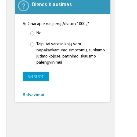
Dienos Klausimas
Ar žinai apie naujieną „Viviton 1000 „?
Ne
Taip, tai vaistas kojų venų
nepakankamumo simptomų, sunkumo
jutimo kojose, patinimo, skausmo
palengvinimui
BALSUOTI
Balsavimai