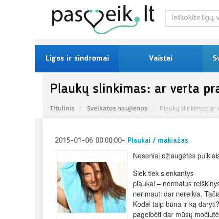
Ligos ir sindromai
Vaistai
S
Plaukų slinkimas: ar verta pra
Titulinis
Sveikatos naujienos
Plaukų slinkimas: ar 
2015-01-06 00:00:00
-
Plaukai / makiažas
Neseniai džiaugėtės puikiais
Šiek tiek slenkantys
plaukai – normalus reiškiny
nerimauti dar nereikia. Tač
Kodėl taip būna ir ką daryti?
pagelbėti dar mūsų močiutė