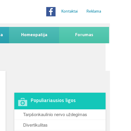
Kontaktai
Reklama
na
Homeopatija
Forumas
Populiariausios ligos
Tarpšonkaulinio nervo uždegimas
Divertikulitas