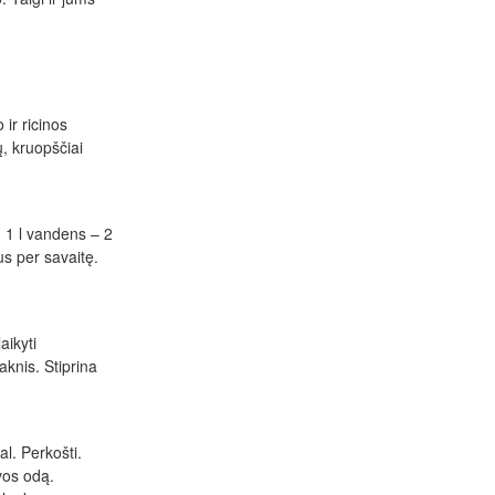
 ir ricinos
, kruopščiai
: 1 l vandens – 2
us per savaitę.
aikyti
aknis. Stiprina
al. Perkošti.
lvos odą.