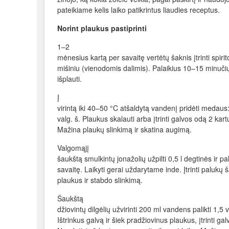
pateikiame kelis laiko patikrintus liaudies receptus.
Norint plaukus pastiprinti
1–2
mėnesius kartą per savaitę vertėtų šaknis įtrinti spirito
mišiniu (vienodomis dalimis). Palaikius 10–15 minučių
išplauti.
Į
virintą iki 40–50 °C atšaldytą vandenį pridėti medaus
valg. š. Plaukus skalauti arba įtrinti galvos odą 2 kart
Mažina plaukų slinkimą ir skatina augimą.
Valgomąjį
šaukštą smulkintų jonažolių užpilti 0,5 l degtinės ir pal
savaitę. Laikyti gerai uždarytame inde. Įtrinti palukų š
plaukus ir stabdo slinkimą.
Šaukštą
džiovintų dilgėlių užvirinti 200 ml vandens palikti 1,5 v
Ištrinkus galvą ir šiek pradžiovinus plaukus, įtrinti ga