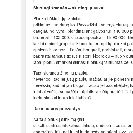
Skirtingi žmonės – skirtingi plaukai
Plaukų būklė ir jų skaičius
priklauso nuo daug ko. Pavyzdžiui, moterys plaukų tu
daugiau nei vyrai; blondinai ant galvos turi 140 000 p
brunetai – 105 000, o raudonplaukiai – tik 90 000. Be 
kokiai etninei grupei priklausote: europidų plaukai gal
spalvos ir formos – tiesūs, banguoti, garbiniuoti, mon
paprastai tamsūs tiesūs ir stori. Negroidų – nuo vidut
labai plonų, smarkiai skiriasi ir plaukų tankumas bei s
Taigi skirtingų žmonių plaukai
nevienodi, tad jei jūsų plaukų mažiau ar jie plonesni 
nereiškia, kad tai jau blogai. Tačiau jei pastebėjote, 
ir labai vešlių, sumažėjo, rūpintis vertėtų pradėti. Tai
kada plaukai ima slinkti labiau?
Dažniausios priežastys
Kartais plaukų slinkimą gali
sukelti sunkios infekcinės, inkstų, endokrininės sistem
operacijos, taip pat ir kai kurie gydymo būdai, pvz., 