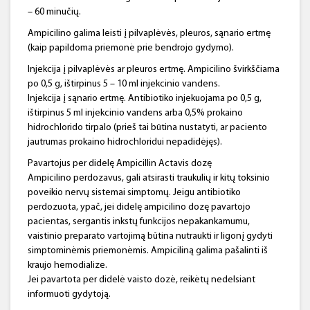
– 60 minučių.
Ampicilino galima leisti į pilvaplėvės, pleuros, sąnario ertmę
(kaip papildoma priemonė prie bendrojo gydymo).
Injekcija į pilvaplėvės ar pleuros ertmę. Ampicilino švirkščiama
po 0,5 g, ištirpinus 5 – 10 ml injekcinio vandens.
Injekcija į sąnario ertmę. Antibiotiko injekuojama po 0,5 g,
ištirpinus 5 ml injekcinio vandens arba 0,5% prokaino
hidrochlorido tirpalo (prieš tai būtina nustatyti, ar paciento
jautrumas prokaino hidrochloridui nepadidėjęs).
Pavartojus per didelę Ampicillin Actavis dozę
Ampicilino perdozavus, gali atsirasti traukulių ir kitų toksinio
poveikio nervų sistemai simptomų. Jeigu antibiotiko
perdozuota, ypač, jei didelę ampicilino dozę pavartojo
pacientas, sergantis inkstų funkcijos nepakankamumu,
vaistinio preparato vartojimą būtina nutraukti ir ligonį gydyti
simptominėmis priemonėmis. Ampiciliną galima pašalinti iš
kraujo hemodialize.
Jei pavartota per didelė vaisto dozė, reikėtų nedelsiant
informuoti gydytoją.