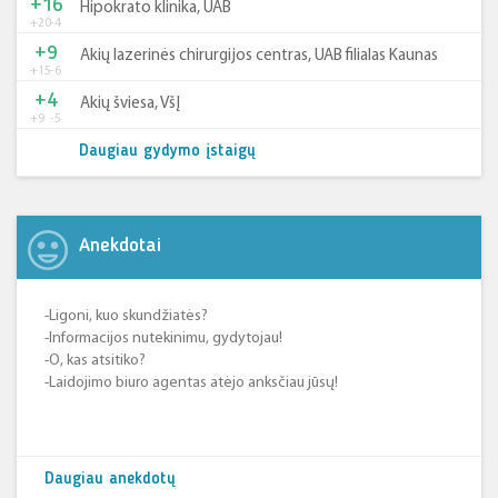
+16
Hipokrato klinika, UAB
+20
-4
+9
Akių lazerinės chirurgijos centras, UAB filialas Kaunas
+15
-6
+4
Akių šviesa, VšĮ
+9
-5
Daugiau gydymo įstaigų
Anekdotai
-Ligoni, kuo skundžiatės?
-Informacijos nutekinimu, gydytojau!
-O, kas atsitiko?
-Laidojimo biuro agentas atėjo anksčiau jūsų!
Daugiau anekdotų