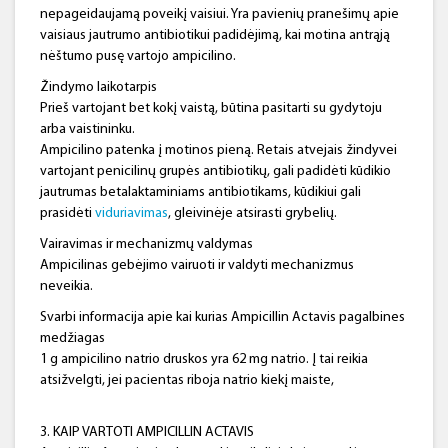
nepageidaujamą poveikį vaisiui. Yra pavienių pranešimų apie
vaisiaus jautrumo antibiotikui padidėjimą, kai motina antrąją
nėštumo pusę vartojo ampicilino.
Žindymo laikotarpis
Prieš vartojant bet kokį vaistą, būtina pasitarti su gydytoju
arba vaistininku.
Ampicilino patenka į motinos pieną. Retais atvejais žindyvei
vartojant penicilinų grupės antibiotikų, gali padidėti kūdikio
jautrumas betalaktaminiams antibiotikams, kūdikiui gali
prasidėti
viduriavimas
, gleivinėje atsirasti grybelių.
Vairavimas ir mechanizmų valdymas
Ampicilinas gebėjimo vairuoti ir valdyti mechanizmus
neveikia.
Svarbi informacija apie kai kurias Ampicillin Actavis pagalbines
medžiagas
1 g ampicilino natrio druskos yra 62 mg natrio. Į tai reikia
atsižvelgti, jei pacientas riboja natrio kiekį maiste,
3. KAIP VARTOTI AMPICILLIN ACTAVIS