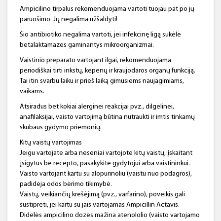
Ampicilino tirpalus rekomenduojama vartoti tuojau pat po jų
paruošimo. Jų negalima užšaldyti!
Šio antibiotiko negalima vartoti, jei infekcinę ligą sukėlė
betalaktamazes gaminantys mikroorganizmai.
Vaistinio preparato vartojant ilgai, rekomenduojama
periodiškai tirti inkstų, kepenų ir kraujodaros organų funkciją.
Tai itin svarbu laiku ir prieš laiką gimusiems naujagimiams,
vaikams.
Atsiradus bet kokiai alerginei reakcijai pvz., dilgėlinei,
anafilaksijai, vaisto vartojimą būtina nutraukti ir imtis tinkamų
skubaus gydymo priemonių.
Kitų vaistų vartojimas
Jeigu vartojate arba neseniai vartojote kitų vaistų, įskaitant
įsigytus be recepto, pasakykite gydytojui arba vaistininkui.
Vaisto vartojant kartu su alopurinoliu (vaistu nuo podagros),
padidėja odos bėrimo tikimybė.
Vaistų, veikiančių krešėjimą (pvz., varfarino), poveikis gali
sustiprėti, jei kartu su jais vartojamas Ampicillin Actavis.
Didelės ampicilino dozės mažina atenololio (vaisto vartojamo