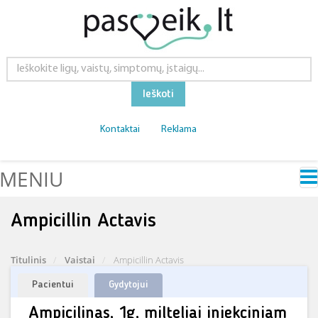
Ieškoti
Kontaktai
Reklama
MENIU
Ampicillin Actavis
Titulinis
Vaistai
Ampicillin Actavis
Pacientui
Gydytojui
Ampicilinas, 1g, milteliai injekciniam