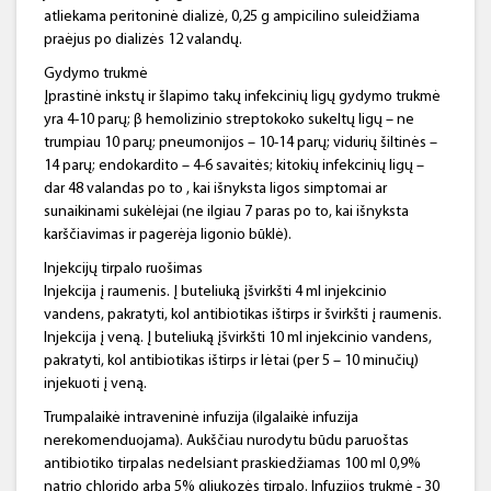
atliekama peritoninė dializė, 0,25 g ampicilino suleidžiama
praėjus po dializės 12 valandų.
Gydymo trukmė
Įprastinė inkstų ir šlapimo takų infekcinių ligų gydymo trukmė
yra 4-10 parų; β hemolizinio streptokoko sukeltų ligų – ne
trumpiau 10 parų; pneumonijos – 10-14 parų; vidurių šiltinės –
14 parų; endokardito – 4-6 savaitės; kitokių infekcinių ligų –
dar 48 valandas po to , kai išnyksta ligos simptomai ar
sunaikinami sukėlėjai (ne ilgiau 7 paras po to, kai išnyksta
karščiavimas ir pagerėja ligonio būklė).
Injekcijų tirpalo ruošimas
Injekcija į raumenis. Į buteliuką įšvirkšti 4 ml injekcinio
vandens, pakratyti, kol antibiotikas ištirps ir švirkšti į raumenis.
Injekcija į veną. Į buteliuką įšvirkšti 10 ml injekcinio vandens,
pakratyti, kol antibiotikas ištirps ir lėtai (per 5 – 10 minučių)
injekuoti į veną.
Trumpalaikė intraveninė infuzija (ilgalaikė infuzija
nerekomenduojama). Aukščiau nurodytu būdu paruoštas
antibiotiko tirpalas nedelsiant praskiedžiamas 100 ml 0,9%
natrio chlorido arba 5% gliukozės tirpalo. Infuzijos trukmė - 30