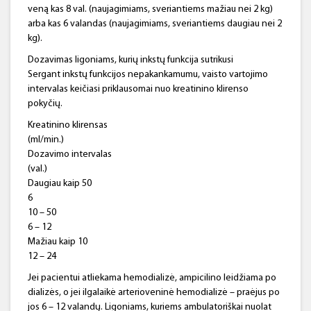
veną kas 8 val. (naujagimiams, sveriantiems mažiau nei 2 kg)
arba kas 6 valandas (naujagimiams, sveriantiems daugiau nei 2
kg).
Dozavimas ligoniams, kurių inkstų funkcija sutrikusi
Sergant inkstų funkcijos nepakankamumu, vaisto vartojimo
intervalas keičiasi priklausomai nuo kreatinino klirenso
pokyčių.
Kreatinino klirensas
(ml/min.)
Dozavimo intervalas
(val.)
Daugiau kaip 50
6
10 – 50
6 – 12
Mažiau kaip 10
12 – 24
Jei pacientui atliekama hemodializė, ampicilino leidžiama po
dializės, o jei ilgalaikė arterioveninė hemodializė – praėjus po
jos 6 – 12 valandų. Ligoniams, kuriems ambulatoriškai nuolat