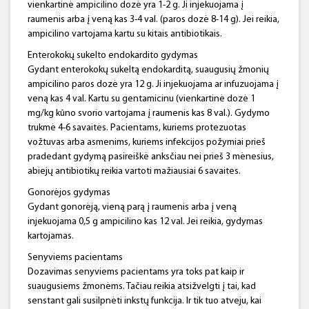
vienkartinė ampicilino dozė yra 1-2 g. Ji injekuojama į
raumenis arba į veną kas 3-4 val. (paros dozė 8-14 g). Jei reikia,
ampicilino vartojama kartu su kitais antibiotikais.
Enterokokų sukelto endokardito gydymas
Gydant enterokokų sukeltą endokarditą, suaugusių žmonių
ampicilino paros dozė yra 12 g. Ji injekuojama ar infuzuojama į
veną kas 4 val. Kartu su gentamicinu (vienkartinė dozė 1
mg/kg kūno svorio vartojama į raumenis kas 8 val.). Gydymo
trukmė 4-6 savaitės. Pacientams, kuriems protezuotas
vožtuvas arba asmenims, kuriems infekcijos požymiai prieš
pradedant gydymą pasireiškė anksčiau nei prieš 3 mėnesius,
abiejų antibiotikų reikia vartoti mažiausiai 6 savaites.
Gonorėjos gydymas
Gydant gonorėją, vieną parą į raumenis arba į veną
injekuojama 0,5 g ampicilino kas 12 val. Jei reikia, gydymas
kartojamas.
Senyviems pacientams
Dozavimas senyviems pacientams yra toks pat kaip ir
suaugusiems žmonėms. Tačiau reikia atsižvelgti į tai, kad
senstant gali susilpnėti inkstų funkcija. Ir tik tuo atveju, kai