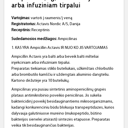
arba infuziniam tirpalui
Vartojimas:
vartoti į raumenis/į veną
Registratorius:
Actavis Nordic A/S, Danija
Receptinis:
Receptinis
Sudedamosios medžiagos:
Ampicilinas
1. KAS YRA Ampicillin Actavis IR NUO KO JIS VARTOJAMAS
Ampicillin Actavis yra balti arba beveik balti milteliai
injekciniam arba infuziniam tirpalui.
Preparatas tiekiamas stiklo buteliukais, užkimštais chlorbutilo
arba brombutilo kamščiu ir uždengtais aliuminio dangteliu.
Kartono dėžutėje yra 10 buteliukų.
Ampicilinas yra pusiau sintetinis aminopenicilinų grupės
plataus antimikrobinio poveikio penicilinas. Jis sukelia
baktericidinį poveikį besidauginantiems mikroorganizmams,
kadangi konkurenciniu būdu blokuoja transpeptidazes, kurios
dalyvauja galutiniuose mureino (mukopeptido, būtino
bakterijos sienelei atsirasti) sintezės etapuose. Preparatas
veikia tik besidauginančias bakterijas.