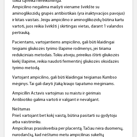
tokia sąveika nereikšminga.
Ampicilino negalima maišyti viename švirkšte su
aminoglikozidų grupės antibiotikais (yra inaktyvacijos pavojus)
ir kitais vaistais. Jeigu ampicilino ir aminoglikozidų būtina kartu
vartoti, juos reikia švirkšti į skirtingas vietas, darant 1 valandos
pertrauką.
Pacientams, vartojantiems ampicilino, gali būti klaidingai
teigiami gliukozės tyrimo šlapime rodmenys, jei tiriama
redukciniais metodais. Tokiu atveju, prireikus ištirti gliukozės
kiekį šlapime, reikia naudoti fermentinį gliukozės oksidazės
tyrimo metodą.
Vartojant ampicilino, gali būti klaidingai teigiamas Kumbso
mėginys. Tai gali daryti įtaką kraujo tapatumo mėginiams.
Ampicillin Actavis vartojimas su maistu ir gėrimais
Antibiotiko galima vartoti ir valgant ir nevalgant.
Nėštumas
Prieš vartojant bet kokį vaistą, būtina pasitarti su gydytoju
arba vaistininku.
Ampicilinas prasiskverbia per placentą. Tačiau nėra duomenų,
nurodančių, kad nėštumo metu ampicilinas sukeltų