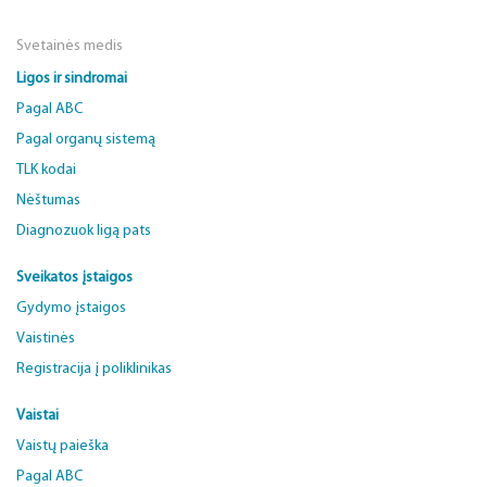
Svetainės medis
Ligos ir sindromai
Pagal ABC
Pagal organų sistemą
TLK kodai
Nėštumas
Diagnozuok ligą pats
Sveikatos įstaigos
Gydymo įstaigos
Vaistinės
Registracija į poliklinikas
Vaistai
Vaistų paieška
Pagal ABC