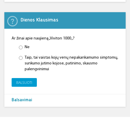
Dienos Klausimas
Ar žinai apie naujieną „Viviton 1000 „?
Ne
Taip, tai vaistas kojų venų nepakankamumo simptomų,
sunkumo jutimo kojose, patinimo, skausmo
palengvinimui
BALSUOTI
Balsavimai