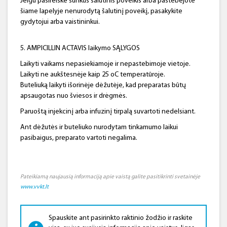
Jeigu pasireiškė sunkus šalutinis poveikis arba pastebėjote
šiame lapelyje nenurodytą šalutinį poveikį, pasakykite
gydytojui arba vaistininkui.
5. AMPICILLIN ACTAVIS laikymo SĄLYGOS
Laikyti vaikams nepasiekiamoje ir nepastebimoje vietoje.
Laikyti ne aukštesnėje kaip 25 oC temperatūroje.
Buteliuką laikyti išorinėje dėžutėje, kad preparatas būtų
apsaugotas nuo šviesos ir drėgmės.
Paruoštą injekcinį arba infuzinį tirpalą suvartoti nedelsiant.
Ant dėžutės ir buteliuko nurodytam tinkamumo laikui
pasibaigus, preparato vartoti negalima.
Pateikiamą naujausią informaciją apie vaistą galite pasitikrinti svetainėje
www.vvkt.lt
Spauskite ant pasirinkto raktinio žodžio ir raskite