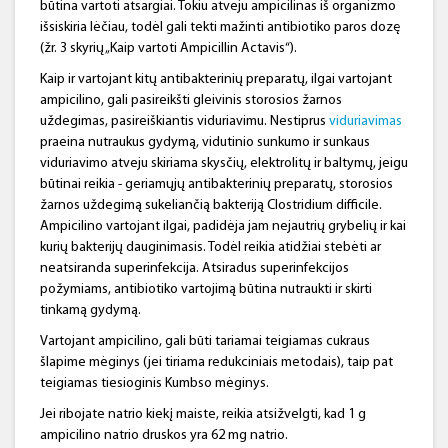
būtina vartoti atsargiai. Tokiu atveju ampicilinas iš organizmo
išsiskiria lėčiau, todėl gali tekti mažinti antibiotiko paros dozę
(žr. 3 skyrių „Kaip vartoti Ampicillin Actavis“).
Kaip ir vartojant kitų antibakterinių preparatų, ilgai vartojant
ampicilino, gali pasireikšti gleivinis storosios žarnos
uždegimas, pasireiškiantis viduriavimu. Nestiprus
viduriavimas
praeina nutraukus gydymą, vidutinio sunkumo ir sunkaus
viduriavimo atveju skiriama skysčių, elektrolitų ir baltymų, jeigu
būtinai reikia - geriamųjų antibakterinių preparatų, storosios
žarnos uždegimą sukeliančią bakteriją Clostridium difficile.
Ampicilino vartojant ilgai, padidėja jam nejautrių grybelių ir kai
kurių bakterijų dauginimasis. Todėl reikia atidžiai stebėti ar
neatsiranda superinfekcija. Atsiradus superinfekcijos
požymiams, antibiotiko vartojimą būtina nutraukti ir skirti
tinkamą gydymą.
Vartojant ampicilino, gali būti tariamai teigiamas cukraus
šlapime mėginys (jei tiriama redukciniais metodais), taip pat
teigiamas tiesioginis Kumbso mėginys.
Jei ribojate natrio kiekį maiste, reikia atsižvelgti, kad 1 g
ampicilino natrio druskos yra 62 mg natrio.