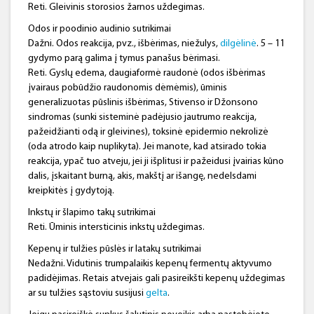
Reti. Gleivinis storosios žarnos uždegimas.
Odos ir poodinio audinio sutrikimai
Dažni. Odos reakcija, pvz., išbėrimas, niežulys,
dilgėlinė
. 5 – 11
gydymo parą galima į tymus panašus bėrimasi.
Reti. Gyslų edema, daugiaformė raudonė (odos išbėrimas
įvairaus pobūdžio raudonomis dėmėmis), ūminis
generalizuotas pūslinis išbėrimas, Stivenso ir Džonsono
sindromas (sunki sisteminė padėjusio jautrumo reakcija,
pažeidžianti odą ir gleivines), toksinė epidermio nekrolizė
(oda atrodo kaip nuplikyta). Jei manote, kad atsirado tokia
reakcija, ypač tuo atveju, jei ji išplitusi ir pažeidusi įvairias kūno
dalis, įskaitant burną, akis, makštį ar išangę, nedelsdami
kreipkitės į gydytoją.
Inkstų ir šlapimo takų sutrikimai
Reti. Ūminis intersticinis inkstų uždegimas.
Kepenų ir tulžies pūslės ir latakų sutrikimai
Nedažni. Vidutinis trumpalaikis kepenų fermentų aktyvumo
padidėjimas. Retais atvejais gali pasireikšti kepenų uždegimas
ar su tulžies sąstoviu susijusi
gelta
.