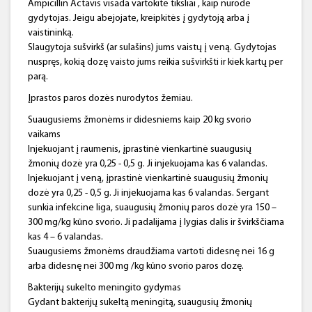
Ampicillin Actavis visada vartokite tiksliai , kaip nurodė
gydytojas. Jeigu abejojate, kreipkitės į gydytoją arba į
vaistininką.
Slaugytoja sušvirkš (ar sulašins) jums vaistų į veną. Gydytojas
nuspręs, kokią dozę vaisto jums reikia sušvirkšti ir kiek kartų per
parą.
Įprastos paros dozės nurodytos žemiau.
Suaugusiems žmonėms ir didesniems kaip 20 kg svorio
vaikams
Injekuojant į raumenis, įprastinė vienkartinė suaugusių
žmonių dozė yra 0,25 - 0,5 g. Ji injekuojama kas 6 valandas.
Injekuojant į veną, įprastinė vienkartinė suaugusių žmonių
dozė yra 0,25 - 0,5 g. Ji injekuojama kas 6 valandas. Sergant
sunkia infekcine liga, suaugusių žmonių paros dozė yra 150 –
300 mg/kg kūno svorio. Ji padalijama į lygias dalis ir švirkščiama
kas 4 – 6 valandas.
Suaugusiems žmonėms draudžiama vartoti didesnę nei 16 g
arba didesnę nei 300 mg /kg kūno svorio paros dozę.
Bakterijų sukelto meningito gydymas
Gydant bakterijų sukeltą meningitą, suaugusių žmonių