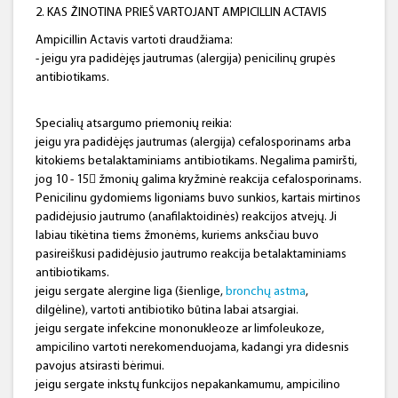
2. KAS ŽINOTINA PRIEŠ VARTOJANT AMPICILLIN ACTAVIS
Ampicillin Actavis vartoti draudžiama:
- jeigu yra padidėjęs jautrumas (alergija) penicilinų grupės
antibiotikams.
Specialių atsargumo priemonių reikia:
jeigu yra padidėjęs jautrumas (alergija) cefalosporinams arba
kitokiems betalaktaminiams antibiotikams. Negalima pamiršti,
jog 10 - 15 žmonių galima kryžminė reakcija cefalosporinams.
Penicilinu gydomiems ligoniams buvo sunkios, kartais mirtinos
padidėjusio jautrumo (anafilaktoidinės) reakcijos atvejų. Ji
labiau tikėtina tiems žmonėms, kuriems anksčiau buvo
pasireiškusi padidėjusio jautrumo reakcija betalaktaminiams
antibiotikams.
jeigu sergate alergine liga (šienlige,
bronchų astma
,
dilgėline), vartoti antibiotiko būtina labai atsargiai.
jeigu sergate infekcine mononukleoze ar limfoleukoze,
ampicilino vartoti nerekomenduojama, kadangi yra didesnis
pavojus atsirasti bėrimui.
jeigu sergate inkstų funkcijos nepakankamumu, ampicilino