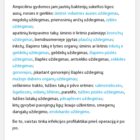
Ampicilinu gydomos jam jautrių bakterijų sukeltos ligos:
ausų, nosies ir gerklės:
ūminis vidurinės ausies uždegimas
,
migdolų uždegimas, prienosinių ančių uždegimas,
ryklės
uždegimas
;
apatinių kvėpavimo takų: ūminis ir lėtinis paūmėjęs
bronchų
uždegimas
, bendruomenėje įgytas
plaučių uždegimas
;
inkstų, šlapimo takų ir lyties organų: ūminis ar lėtinis
inkstų ir
geldelių uždegimas
, geldelių uždegimas,
šlapimo pūslės
uždegimas
, šlaplės uždegimas, antsėklio uždegimas,
sėklidės
uždegimas
;
gonorėjos
, įskaitant gonorėjinį šlaplės uždegimą;
mažojo dubens organų uždegimas
;
virškinimo trakto, tulžies takų ir pilvo ertmės:
salmoneliozės
,
šigeliozės
,
vidurių šiltinės
, paratifo,
tulžies pūslės uždegimas
,
tulžies latakų uždegimas,
pilvaplėvės uždegimas
;
kitų gyvybei pavojingų ligų: kraujo užkrėtimo, smegenų
dangalų uždegimo,
endokardo uždegimo
.
Be to, vaistas tinka infekcijos profilaktikai prieš operaciją ir po
jos.