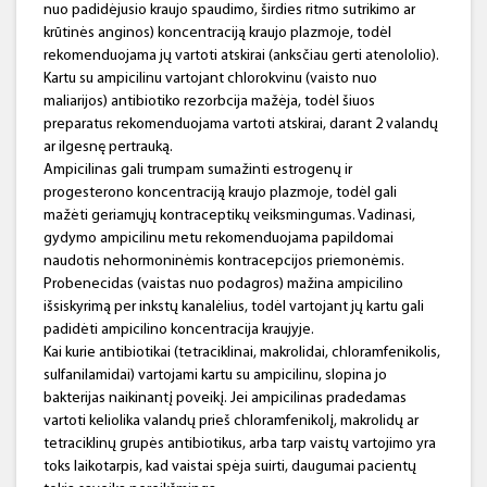
nuo padidėjusio kraujo spaudimo, širdies ritmo sutrikimo ar
krūtinės anginos) koncentraciją kraujo plazmoje, todėl
rekomenduojama jų vartoti atskirai (anksčiau gerti atenololio).
Kartu su ampicilinu vartojant chlorokvinu (vaisto nuo
maliarijos) antibiotiko rezorbcija mažėja, todėl šiuos
preparatus rekomenduojama vartoti atskirai, darant 2 valandų
ar ilgesnę pertrauką.
Ampicilinas gali trumpam sumažinti estrogenų ir
progesterono koncentraciją kraujo plazmoje, todėl gali
mažėti geriamųjų kontraceptikų veiksmingumas. Vadinasi,
gydymo ampicilinu metu rekomenduojama papildomai
naudotis nehormoninėmis kontracepcijos priemonėmis.
Probenecidas (vaistas nuo podagros) mažina ampicilino
išsiskyrimą per inkstų kanalėlius, todėl vartojant jų kartu gali
padidėti ampicilino koncentracija kraujyje.
Kai kurie antibiotikai (tetraciklinai, makrolidai, chloramfenikolis,
sulfanilamidai) vartojami kartu su ampicilinu, slopina jo
bakterijas naikinantį poveikį. Jei ampicilinas pradedamas
vartoti keliolika valandų prieš chloramfenikolį, makrolidų ar
tetraciklinų grupės antibiotikus, arba tarp vaistų vartojimo yra
toks laikotarpis, kad vaistai spėja suirti, daugumai pacientų