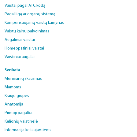
Vaistai pagal ATC kodą
Pagal ligą ar organų sistemą
Kompensuojamų vaistų kainynas
Vaistų kainų palyginimas
Augaliniai vaistai
Homeopatiniai vaistai
Vaistiniai augalai
Sveikata
Mėnesinių skausmas
Mamoms
Kraujo grupės
Anatomija
Pirmoji pagalba
Kelionių vaistinėlė
Informacija keliaujantiems