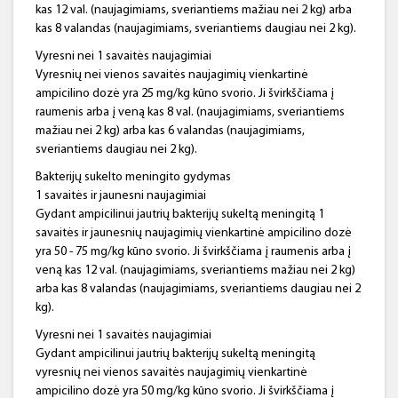
kas 12 val. (naujagimiams, sveriantiems mažiau nei 2 kg) arba
kas 8 valandas (naujagimiams, sveriantiems daugiau nei 2 kg).
Vyresni nei 1 savaitės naujagimiai
Vyresnių nei vienos savaitės naujagimių vienkartinė
ampicilino dozė yra 25 mg/kg kūno svorio. Ji švirkščiama į
raumenis arba į veną kas 8 val. (naujagimiams, sveriantiems
mažiau nei 2 kg) arba kas 6 valandas (naujagimiams,
sveriantiems daugiau nei 2 kg).
Bakterijų sukelto meningito gydymas
1 savaitės ir jaunesni naujagimiai
Gydant ampicilinui jautrių bakterijų sukeltą meningitą 1
savaitės ir jaunesnių naujagimių vienkartinė ampicilino dozė
yra 50 - 75 mg/kg kūno svorio. Ji švirkščiama į raumenis arba į
veną kas 12 val. (naujagimiams, sveriantiems mažiau nei 2 kg)
arba kas 8 valandas (naujagimiams, sveriantiems daugiau nei 2
kg).
Vyresni nei 1 savaitės naujagimiai
Gydant ampicilinui jautrių bakterijų sukeltą meningitą
vyresnių nei vienos savaitės naujagimių vienkartinė
ampicilino dozė yra 50 mg/kg kūno svorio. Ji švirkščiama į