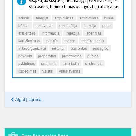
visą, su juo susijusią informaciją apie vaistus, ligas,
straipsnius, forumo temas bei gydytojų atsakymus.
actavis
alergija
ampicilinas
antibiotikas
būklė
būtinai
dozavimas
eozinofilija
funkcija
gelta
influenzae
informaciją
injekcija
išbėrimas
karščiavimas
kvinkės
maiste
medikamentai
mikroorganizmai
milteliai
pacientas
podagros
poveikis
preparatas
protezuotas
pūslės
pykinimas
raumenis
rezorbcija
sindromas
uždegimas
vaistai
viduriavimas
Atgal į sąrašą