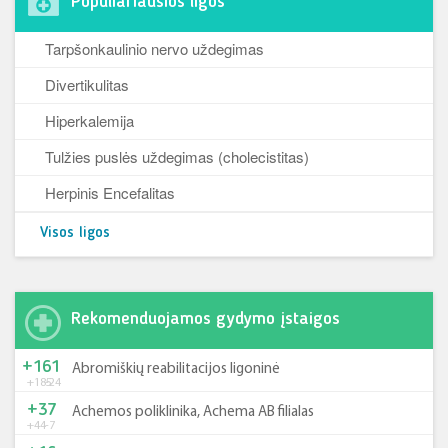
Populiariausios ligos
Tarpšonkaulinio nervo uždegimas
Divertikulitas
Hiperkalemija
Tulžies puslės uždegimas (cholecistitas)
Herpinis Encefalitas
Visos ligos
Rekomenduojamos gydymo įstaigos
+161
Abromiškių reabilitacijos ligoninė
+185
-24
+37
Achemos poliklinika, Achema AB filialas
+44
-7