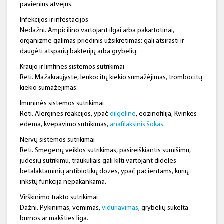
pavienius atvejus.
Infekcijos ir infestacijos
Nedažni. Ampicilino vartojant ilgai arba pakartotinai,
organizme galimas priedinis užsikrėtimas: gali atsirasti ir
daugėti atsparių bakterijų arba grybelių.
Kraujo ir limfinės sistemos sutrikimai
Reti. Mažakraujystė, leukocitų kiekio sumažėjimas, trombocitų
kiekio sumažėjimas.
Imuninės sistemos sutrikimai
Reti. Alerginės reakcijos, ypač
dilgėlinė
, eozinofilija, Kvinkės
edema, kvėpavimo sutrikimas,
anafilaksinis šokas
.
Nervų sistemos sutrikimai
Reti. Smegenų veiklos sutrikimas, pasireiškiantis sumišimu,
judesių sutrikimu, traukuliais gali kilti vartojant dideles
betalaktaminių antibiotikų dozes, ypač pacientams, kurių
inkstų funkcija nepakankama.
Virškinimo trakto sutrikimai
Dažni. Pykinimas, vėmimas,
viduriavimas
, grybelių sukelta
burnos ar makšties liga.