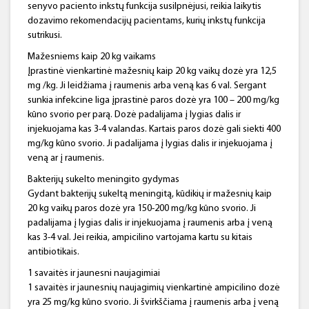
senyvo paciento inkstų funkcija susilpnėjusi, reikia laikytis
dozavimo rekomendacijų pacientams, kurių inkstų funkcija
sutrikusi.
Mažesniems kaip 20 kg vaikams
Įprastinė vienkartinė mažesnių kaip 20 kg vaikų dozė yra 12,5
mg /kg. Ji leidžiama į raumenis arba veną kas 6 val. Sergant
sunkia infekcine liga įprastinė paros dozė yra 100 – 200 mg/kg
kūno svorio per parą. Dozė padalijama į lygias dalis ir
injekuojama kas 3-4 valandas. Kartais paros dozė gali siekti 400
mg/kg kūno svorio. Ji padalijama į lygias dalis ir injekuojama į
veną ar į raumenis.
Bakterijų sukelto meningito gydymas
Gydant bakterijų sukeltą meningitą, kūdikių ir mažesnių kaip
20 kg vaikų paros dozė yra 150-200 mg/kg kūno svorio. Ji
padalijama į lygias dalis ir injekuojama į raumenis arba į veną
kas 3-4 val. Jei reikia, ampicilino vartojama kartu su kitais
antibiotikais.
1 savaitės ir jaunesni naujagimiai
1 savaitės ir jaunesnių naujagimių vienkartinė ampicilino dozė
yra 25 mg/kg kūno svorio. Ji švirkščiama į raumenis arba į veną