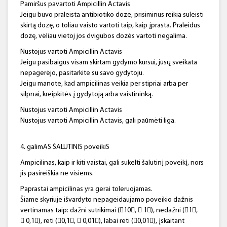
Pamiršus pavartoti Ampicillin Actavis
Jeigu buvo praleista antibiotiko dozė, prisiminus reikia suleisti
skirtą dozę, o toliau vaisto vartoti taip, kaip įprasta. Praleidus
dozę, vėliau vietoj jos dvigubos dozės vartoti negalima.
Nustojus vartoti Ampicillin Actavis
Jeigu pasibaigus visam skirtam gydymo kursui, jūsų sveikata
nepagerėjo, pasitarkite su savo gydytoju.
Jeigu manote, kad ampicilinas veikia per stipriai arba per
silpnai, kreipkitės į gydytoją arba vaistininką.
Nustojus vartoti Ampicillin Actavis
Nustojus vartoti Ampicillin Actavis, gali paūmėti liga.
4. galimAS ŠALUTINIS poveikiS
Ampicilinas, kaip ir kiti vaistai, gali sukelti šalutinį poveikį, nors
jis pasireiškia ne visiems.
Paprastai ampicilinas yra gerai toleruojamas.
Šiame skyriuje išvardyto nepageidaujamo poveikio dažnis
vertinamas taip: dažni sutrikimai (10,  1), nedažni (1,
 0,1), reti (0,1,  0,01), labai reti (0,01), įskaitant