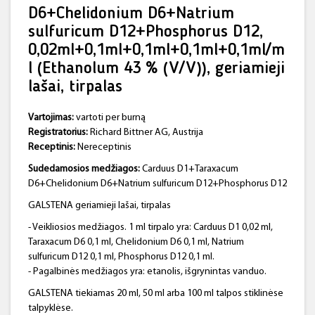
D6+Chelidonium D6+Natrium
sulfuricum D12+Phosphorus D12,
0,02ml+0,1ml+0,1ml+0,1ml+0,1ml/m
l (Ethanolum 43 % (V/V)), geriamieji
lašai, tirpalas
Vartojimas:
vartoti per burną
Registratorius:
Richard Bittner AG, Austrija
Receptinis:
Nereceptinis
Sudedamosios medžiagos:
Carduus D1+Taraxacum
D6+Chelidonium D6+Natrium sulfuricum D12+Phosphorus D12
GALSTENA geriamieji lašai, tirpalas
- Veikliosios medžiagos. 1 ml tirpalo yra: Carduus D1 0,02 ml,
Taraxacum D6 0,1 ml, Chelidonium D6 0,1 ml, Natrium
sulfuricum D12 0,1 ml, Phosphorus D12 0,1 ml.
- Pagalbinės medžiagos yra: etanolis, išgrynintas vanduo.
GALSTENA tiekiamas 20 ml, 50 ml arba 100 ml talpos stiklinėse
talpyklėse.