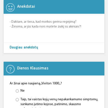
Anekdotai
- Daktare, ar tiesa, kad morkos gerina regėjimą?
- Žinoma, ar jūs kada nors matėte zuikį su akiniais?!
Daugiau anekdotų
Dienos Klausimas
Ar žinai apie naujieną „Viviton 1000 „?
Ne
Taip, tai vaistas kojų venų nepakankamumo simptomų,
sunkumo jutimo kojose, patinimo, skausmo