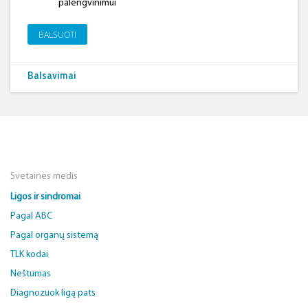
palengvinimui
BALSUOTI
Balsavimai
Svetainės medis
Ligos ir sindromai
Pagal ABC
Pagal organų sistemą
TLK kodai
Nėštumas
Diagnozuok ligą pats