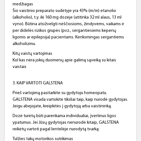
medžiagas
Šio vaistinio preparato sudėtyje yra 43% (m/m) etanolio
(alkoholio), t.y. iki 160 mg dozėje (atitinka 32 ml alaus, 13 ml
vyno). Būtina atsižvelgti nėščiosioms, žindyvėms, vaikams ir
per didelės rizikos grupės (pvz., sergantiesiems kepenų
ligomis ar epilepsija) pacientams. Kenksmingas sergantiems
alkoholizmu.
Kitų vaistų vartojimas
Kol kas nėra jokių duomenų apie galimą sąveiką su kitais
vaistais
3. KAIP VARTOTI GALSTENA
Prieš vartojimą pasitarkite su gydytoju homeopatu.
GALSTENA visada vartokite tiksliai taip, kaip nurodė gydytojas.
Jeigu abejojate, kreipkitės į gydytoją arba vaistininką.
Dozė turėtų būti parenkama individualiai, įvertinus ligos
ypatumus. Jei Jūsų gydytojas nenurodė kitaip, GALSTENA
reikėtų vartoti pagal lentelėje nurodytą tvarką:
Tulžies takų motorikos sutrikimas