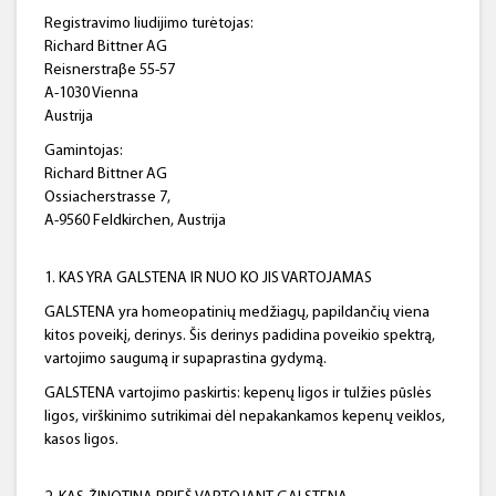
Registravimo liudijimo turėtojas:
Richard Bittner AG
Reisnerstraβe 55-57
A-1030 Vienna
Austrija
Gamintojas:
Richard Bittner AG
Ossiacherstrasse 7,
A-9560 Feldkirchen, Austrija
1. KAS YRA GALSTENA IR NUO KO JIS VARTOJAMAS
GALSTENA yra homeopatinių medžiagų, papildančių viena
kitos poveikį, derinys. Šis derinys padidina poveikio spektrą,
vartojimo saugumą ir supaprastina gydymą.
GALSTENA vartojimo paskirtis: kepenų ligos ir tulžies pūslės
ligos, virškinimo sutrikimai dėl nepakankamos kepenų veiklos,
kasos ligos.