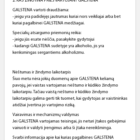
2. KAS ŽINOTINA PRIEŠ VARTOJANT GALSTENA
GALSTENA vartoti draudžiama:
- jeigu yra padidėjęs jautrumas kuriai nors veikliajai arba bet
kuriai pagalbinei GALSTENA medžiagai.
Specialių atsargumo priemonių reikia:
- jeigu jūs esate nėščia, pasakykite gydytojui
- kadangi GALSTENA sudėtyje yra alkoholio, jis yra
kenksmingas sergantiems alkoholizmu.
Nėštumas ir žindymo laikotarpis
Šiuo metu nėra jokių duomenų apie GALSTENA keliamą
pavojų, jei vaistas vartojamas nėštumo ir kūdikio žindymo
laikotarpiu. Tačiau vaistą nėštumo ir kūdikio žindymo
laikotarpiu galima gerti tik tuomet, kai gydytojas ar vaistininkas
atidžiai įvertina jo vartojimo riziką.
Vairavimas ir mechanizmų valdymas
Jei GALSTENA vartojamas teisingai, jis neturi įtakos gebėjimui
vairuoti ir valdyti įrengimus arba ši įtaka nereikšminga.
Svarbi informacija apie kai kurias pagalbines GALSTENA