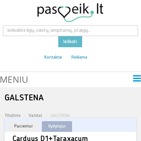
Ieškoti
Kontaktai
Reklama
MENIU
GALSTENA
Titulinis
Vaistai
GALSTENA
Pacientui
Gydytojui
Carduus D1+Taraxacum