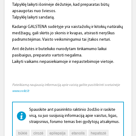
Talpyklę laikyti išorinėje dėžutėje, kad preparatas būtų
apsaugotas nuo šviesos.
Talpyklę laikyti sandarią.
Kadangi GALSTENA sudėtyje yra vaistažolių ir kitokių natūralių
medžiagų, gali skirtis jo skonis ir kvapas, atsirasti neryškus
padrumstėjimas. Vaisto veiksmingumui tai įtakos neturi.
Ant dėžutės ir buteliuko nurodytam tinkamumo laikui
pasibaigus, preparato vartoti negalima.
Laikyti vaikams nepasiekiamoje ir nepastebimoje vietoje.
Pateikiamą naujausią informaciją apie vaistą galite pasitikrinti svetainėje
www.vvkt.lt
Spauskite ant pasirinkto raktinio žodžio ir raskite
visą, su juo susijusią informaciją apie vaistus, ligas,
straipsnius, forumo temas bei gydytojų atsakymus.
būklė
cirozė
epilepsija
etanolis
hepatozė