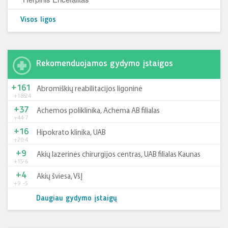
Visos ligos
Rekomenduojamos gydymo įstaigos
+161
Abromiškių reabilitacijos ligoninė
+185
-24
+37
Achemos poliklinika, Achema AB filialas
+44
-7
+16
Hipokrato klinika, UAB
+20
-4
+9
Akių lazerinės chirurgijos centras, UAB filialas Kaunas
+15
-6
+4
Akių šviesa, VšĮ
+9
-5
Daugiau gydymo įstaigų