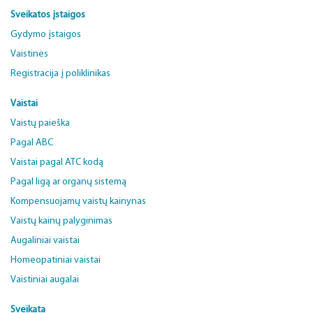
Sveikatos įstaigos
Gydymo įstaigos
Vaistinės
Registracija į poliklinikas
Vaistai
Vaistų paieška
Pagal ABC
Vaistai pagal ATC kodą
Pagal ligą ar organų sistemą
Kompensuojamų vaistų kainynas
Vaistų kainų palyginimas
Augaliniai vaistai
Homeopatiniai vaistai
Vaistiniai augalai
Sveikata