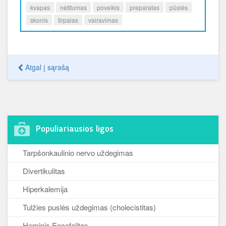
kvapas
nėštumas
poveikis
preparatas
pūslės
skonis
tirpalas
vairavimas
Atgal į sąrašą
Populiariausios ligos
Tarpšonkaulinio nervo uždegimas
Divertikulitas
Hiperkalemija
Tulžies puslės uždegimas (cholecistitas)
Herpinis Encefalitas