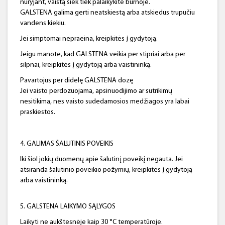
nuryjant, vaistą šiek tiek palaikykite burnoje.
GALSTENA galima gerti neatskiestą arba atskiedus trupučiu
vandens kiekiu.
Jei simptomai nepraeina, kreipkitės į gydytoją.
Jeigu manote, kad GALSTENA veikia per stipriai arba per
silpnai, kreipkitės į gydytoją arba vaistininką.
Pavartojus per didelę GALSTENA dozę
Jei vaisto perdozuojama, apsinuodijimo ar sutrikimų
nesitikima, nes vaisto sudedamosios medžiagos yra labai
praskiestos.
4. GALIMAS ŠALUTINIS POVEIKIS
Iki šiol jokių duomenų apie šalutinį poveikį negauta. Jei
atsiranda šalutinio poveikio požymių, kreipkitės į gydytoją
arba vaistininką.
5. GALSTENA LAIKYMO SĄLYGOS
Laikyti ne aukštesnėje kaip 30 °C temperatūroje.