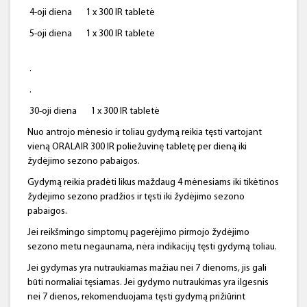
4-oji diena
1 x 300 IR tabletė
5-oji diena
1 x 300 IR tabletė
.
.
30-oji diena
1 x 300 IR tabletė
Nuo antrojo mėnesio ir toliau gydymą reikia tęsti vartojant
vieną ORALAIR 300 IR poliežuvinę tabletę per dieną iki
žydėjimo sezono pabaigos.
Gydymą reikia pradėti likus maždaug 4 mėnesiams iki tikėtinos
žydėjimo sezono pradžios ir tęsti iki žydėjimo sezono
pabaigos.
Jei reikšmingo simptomų pagerėjimo pirmojo žydėjimo
sezono metu negaunama, nėra indikacijų tęsti gydymą toliau.
Jei gydymas yra nutraukiamas mažiau nei 7 dienoms, jis gali
būti normaliai tęsiamas. Jei gydymo nutraukimas yra ilgesnis
nei 7 dienos, rekomenduojama tęsti gydymą prižiūrint