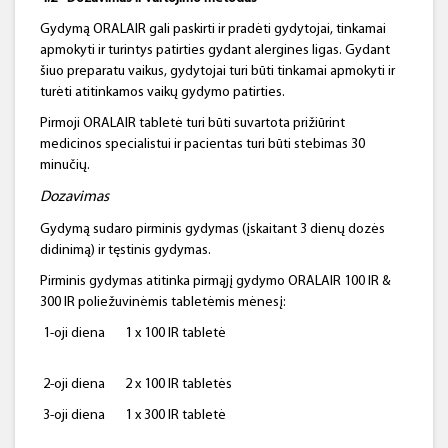
Gydymą ORALAIR gali paskirti ir pradėti gydytojai, tinkamai
apmokyti ir turintys patirties gydant alergines ligas. Gydant
šiuo preparatu vaikus, gydytojai turi būti tinkamai apmokyti ir
turėti atitinkamos vaikų gydymo patirties.
Pirmoji ORALAIR tabletė turi būti suvartota prižiūrint
medicinos specialistui ir pacientas turi būti stebimas 30
minučių.
Dozavimas
Gydymą sudaro pirminis gydymas (įskaitant 3 dienų dozės
didinimą) ir tęstinis gydymas.
Pirminis gydymas atitinka pirmąjį gydymo ORALAIR 100 IR &
300 IR poliežuvinėmis tabletėmis mėnesį:
1-oji diena
1 x 100 IR tabletė
2-oji diena
2 x 100 IR tabletės
3-oji diena
1 x 300 IR tabletė