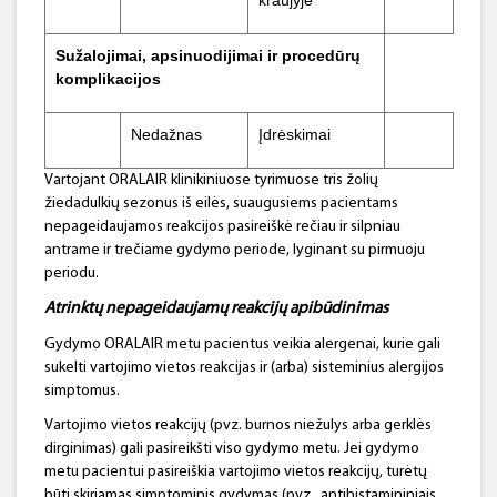
kraujyje
Sužalojimai, apsinuodijimai ir procedūrų
komplikacijos
Nedažnas
Įdrėskimai
Vartojant ORALAIR klinikiniuose tyrimuose tris žolių
žiedadulkių sezonus iš eilės, suaugusiems pacientams
nepageidaujamos reakcijos pasireiškė rečiau ir silpniau
antrame ir trečiame gydymo periode, lyginant su pirmuoju
periodu.
Atrinktų nepageidaujamų reakcijų apibūdinimas
Gydymo ORALAIR metu pacientus veikia alergenai, kurie gali
sukelti vartojimo vietos reakcijas ir (arba) sisteminius alergijos
simptomus.
Vartojimo vietos reakcijų (pvz. burnos niežulys arba gerklės
dirginimas) gali pasireikšti viso gydymo metu. Jei gydymo
metu pacientui pasireiškia vartojimo vietos reakcijų, turėtų
būti skiriamas simptominis gydymas (pvz., antihistamininiais