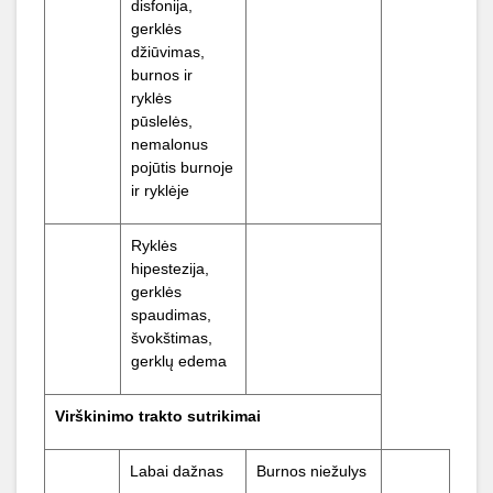
disfonija,
gerklės
džiūvimas,
burnos ir
ryklės
pūslelės,
nemalonus
pojūtis burnoje
ir ryklėje
Ryklės
hipestezija,
gerklės
spaudimas,
švokštimas,
gerklų edema
Virškinimo
trakto
sutrikimai
Labai dažnas
Burnos niežulys