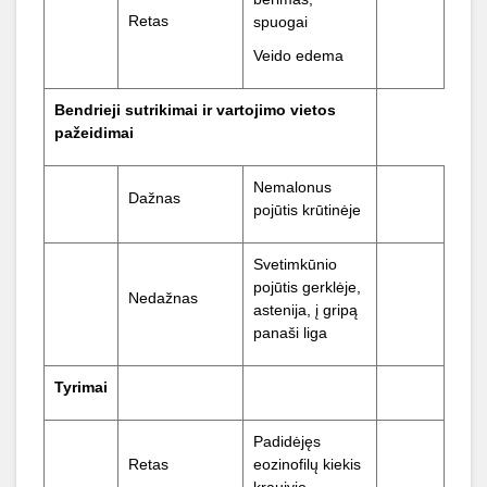
Retas
spuogai
Veido edema
Bendrieji sutrikimai ir vartojimo vietos
pažeidimai
Nemalonus
Dažnas
pojūtis krūtinėje
Svetimkūnio
pojūtis gerklėje,
Nedažnas
astenija, į gripą
panaši liga
Tyrimai
Padidėjęs
Retas
eozinofilų kiekis