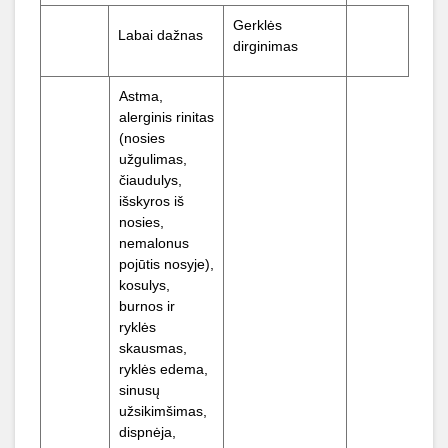
Gerklės
Labai dažnas
dirginimas
Astma,
alerginis rinitas
(nosies
užgulimas,
čiaudulys,
išskyros iš
nosies,
nemalonus
pojūtis nosyje),
kosulys,
burnos ir
ryklės
skausmas,
ryklės edema,
sinusų
užsikimšimas,
dispnėja,