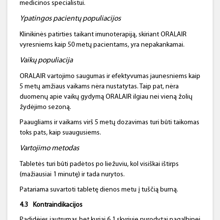
medicinos specialistui.
Ypatingos pacientų populiacijos
Klinikinės patirties taikant imunoterapiją, skiriant ORALAIR
vyresniems kaip 50 metų pacientams, yra nepakankamai.
Vaikų populiacija
ORALAIR vartojimo saugumas ir efektyvumas jaunesniems kaip
5 metų amžiaus vaikams nėra nustatytas. Taip pat, nėra
duomenų apie vaikų gydymą ORALAIR ilgiau nei vieną žolių
žydėjimo sezoną.
Paaugliams ir vaikams virš 5 metų dozavimas turi būti taikomas
toks pats, kaip suaugusiems.
Vartojimo metodas
Tabletės turi būti padėtos po liežuviu, kol visiškai ištirps
(mažiausiai 1 minutę) ir tada nurytos.
Patariama suvartoti tabletę dienos metu į tuščią burną.
4.3
Kontraindikacijos
Padidėjęs jautrumas bet kuriai 6.1 skyriuje nurodytai pagalbinei