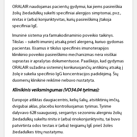
ORALAIR naudojamas pacientų gydymui, kai jiems pasireiškia
žolių žiedadulkių sukelti specifiniai alergijos simptomai, pvz.,
rinitas ir (arba) konjunktyvitas, kurių pasireiškimą įtakoja
specifiniai IgE.
Imuninė sistema yra farmakodinaminio poveikio taikinys.
Tikslas – sukelti imuninį atsaką prieš alergeną, kuriuo gydomas
pacientas. Išsamus ir tikslus specifinės imunoterapijos
klinikinio poveikio pasireiškimo mechanizmas nėra visiškai
suprastas ir aprašytas dokumentuose. Paaiškėjo, kad gydymas
ORALAIR sužadina sisteminį konkuruojančių antikūnų atsaką į
žolę ir sukelia specifinio IgG koncentracijos padidėjimą. Šių
duomenų klinikinė reikšmė nebuvo nustatyta.
Klinikinis veiksmingumas
(VO34.04 tyrimas)
:
Europoje atliktas daugiacentris, kelių šalių, atsitiktinių imčių,
dvigubai aklas, placebu kontroliuojamas tyrimas. Tyrime
dalyvavo 628 suaugusieji, sergantys sezoniniu alerginiu žolių
žiedadulkių sukeltu rinitu ir (arba) rinokonjunktyvitu, tai buvo
patvirtinta odos testais ir (arba) teigiamų IgE prieš žolės
žiedadulkes titrų nustatymu.