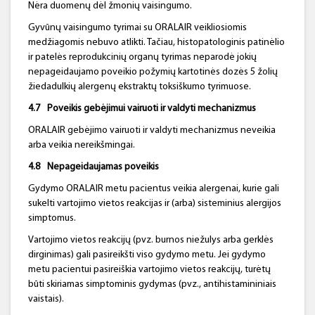
Nėra duomenų dėl žmonių vaisingumo.
Gyvūnų vaisingumo tyrimai su ORALAIR veikliosiomis
medžiagomis nebuvo atlikti. Tačiau, histopatologinis patinėlio
ir patelės reprodukcinių organų tyrimas neparodė jokių
nepageidaujamo poveikio požymių kartotinės dozės 5 žolių
žiedadulkių alergenų ekstraktų toksiškumo tyrimuose.
4.7
Poveikis gebėjimui vairuoti ir valdyti mechanizmus
ORALAIR gebėjimo vairuoti ir valdyti mechanizmus neveikia
arba veikia nereikšmingai.
4.8
Nepageidaujamas poveikis
Gydymo ORALAIR metu pacientus veikia alergenai, kurie gali
sukelti vartojimo vietos reakcijas ir (arba) sisteminius alergijos
simptomus.
Vartojimo vietos reakcijų (pvz. burnos niežulys arba gerklės
dirginimas) gali pasireikšti viso gydymo metu. Jei gydymo
metu pacientui pasireiškia vartojimo vietos reakcijų, turėtų
būti skiriamas simptominis gydymas (pvz., antihistamininiais
vaistais).