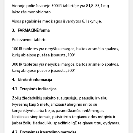
Vienoje poliežuvinėje 300 IR tabletėje yra 81,8–83,1 mg
laktozės monohidrato.
Visos pagalbinės medžiagos išvardytos 6.1 skyriuje.
3.
FARMACINĖ
forma
Poliežuvinė tabletė.
100 IR tabletės yra neryškiai margos, baltos ar smėlio spalvos,
kurių abiejose pusėse įspausta „100“.
300 IR tabletės yra neryškiai margos, baltos ar smėlio spalvos,
kurių abiejose pusėse įspausta „300“.
4.
klinikinĖ informacija
4.1
Terapinės indikacijos
Žolių žiedadulkių sukelto suaugusiųjų, paauglių ir vaikų
(vyresnių kaip 5 metų amžiaus) alerginio rinito su
konjunktyvitu arba be jo, pasireiškiančio reikšmingais
klinikiniais simptomais, patvirtinto teigiamu odos mėginiu ir
(arba) žolių žiedadulkių specifinio IgE teigiamu titru, gydymas.
4.2
Dozavimas ir vartojimo metodas