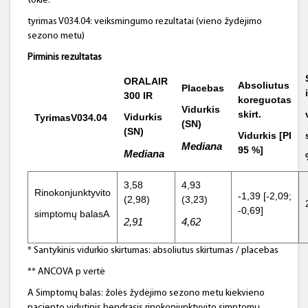
tokie:
tyrimas V034.04: veiksmingumo rezultatai (vieno žydėjimo
sezono metu)
Pirminis rezultatas
ORALAIR
Absoliutus
Placebas
300 IR
koreguotas
Vidurkis
skirt.
Vidurkis
TyrimasV034.04
(SN)
(SN)
Vidurkis [PI
Mediana
95 %
]
Mediana
3,58
4,93
Rinokonjunktyvito
-1,39 [-2,09;
(2,98)
(3,23)
-0,69]
simptomų balasA
2,91
4,62
* Santykinis vidurkio skirtumas: absoliutus skirtumas / placebas
** ANCOVA p vertė
A Simptomų balas: žolės žydėjimo sezono metu kiekvieno
paciento vidutinis bendrasis rinokonjunktyvito simptomų