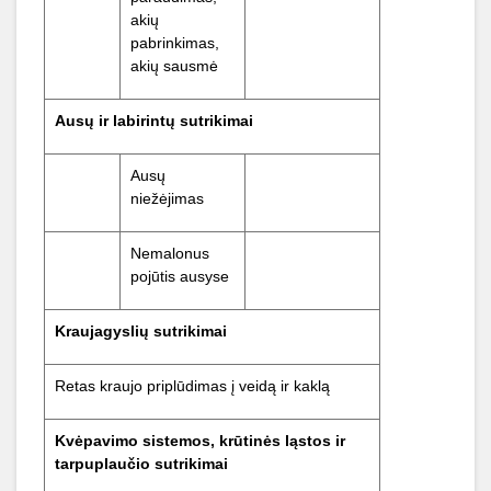
akių
pabrinkimas,
akių sausmė
Ausų
ir
labirintų
sutrikimai
Ausų
niežėjimas
Nemalonus
pojūtis ausyse
Kraujagyslių
sutrikimai
Retas kraujo priplūdimas į veidą ir kaklą
Kvėpavimo sistemos, krūtinės ląstos ir
tarpuplaučio sutrikimai