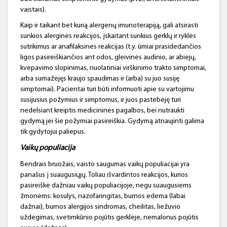
vaistais).
Kaip ir taikant bet kurią alergenų imunoterapiją, gali atsirasti
sunkios alerginės reakcijos, įskaitant sunkius gerklų ir ryklės
sutrikimus ar anafilaksines reakcijas (t.y. ūmiai prasidedančios
ligos pasireiškiančios ant odos, gleivinės audinio, ar abiejų,
kvėpavimo slopinimas, nuolatiniai virškinimo trakto simptomai,
arba sumažėjęs kraujo spaudimas ir (arba) su juo susiję
simptomai). Pacientai turi būti informuoti apie su vartojimu
susijusius požymius ir simptomus, ir juos pastebėję turi
nedelsiant kreiptis medicininės pagalbos, bei nutraukti
gydymą jei šie požymiai pasireiškia. Gydymą atnaujinti galima
tik gydytojui paliepus.
Vaikų populiacija
Bendrais bruožais, vaisto saugumas vaikų populiacijai yra
panašus į suaugusiųjų. Toliau išvardintos reakcijos, kurios
pasireiškė dažniau vaikų populiacijoje, negu suaugusiems
žmonėms: kosulys, nazofaringitas, burnos edema (labai
dažnai), burnos alergijos sindromas, cheilitas, liežuvio
uždegimas, svetimkūnio pojūtis gerklėje, nemalonus pojūtis