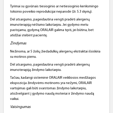
Tyrimai su gyvūnais tiesioginio ar netiesioginio kenksmingo
toksinio poveikio reprodukcijai neparodė (žr. 5.3 skyrių).
Dėl atsargumo, pageidautina vengti pradėti alergenų
imunoterapiją nėštumo laikotarpiu. Jei gydymo metu
pastojama, gydymą ORALAIR galima tęsti, jei būtina, bet
atidžiai stebint pacientę.
Žindymas
Nežinoma, ar 5 žolių žiedadulkių alergenų ekstraktai išsiskiria
su motinos pienu.
Dėl atsargumo, pageidautina vengti pradėti alergenų
imunoterapiją žindymo laikotarpiu.
Tačiau, kadangi sisteminė ORALAIR veikliosios medžiagos
ekspozicija žindyvėms motinoms yra nežymi, ORALAIR
vartojimas gali būti svarstomas žindymo laikotarpiu,
atsižvelgiant į gydymo naudą moteriai ir žindymo naudą
vaikui.
Vaisingumas