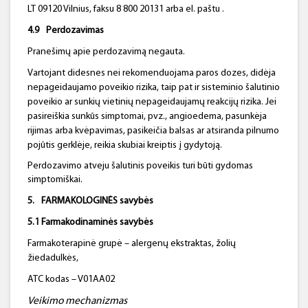
LT 09120 Vilnius, faksu 8 800 20131 arba el. paštu .
4.9
Perdozavimas
Pranešimų apie perdozavimą negauta.
Vartojant didesnes nei rekomenduojama paros dozes, didėja
nepageidaujamo poveikio rizika, taip pat ir sisteminio šalutinio
poveikio ar sunkių vietinių nepageidaujamų reakcijų rizika. Jei
pasireiškia sunkūs simptomai, pvz., angioedema, pasunkėja
rijimas arba kvėpavimas, pasikeičia balsas ar atsiranda pilnumo
pojūtis gerklėje, reikia skubiai kreiptis į gydytoją.
Perdozavimo atveju šalutinis poveikis turi būti gydomas
simptomiškai.
5.
FARMAKOLOGINĖS
savybės
5.1
Farmakodinaminės
savybės
Farmakoterapinė grupė – alergenų ekstraktas, žolių
žiedadulkės,
ATC kodas – V01AA02
Veikimo mechanizmas