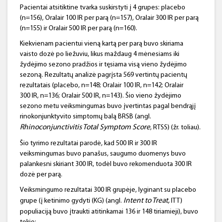
Pacientai atsitiktine tvarka suskirstyti į 4 grupes: placebo
(n=156), Oralair 100 IR per parą (n=157), Oralair 300 IR per parą
(n=155) ir Oralair 500 IR per parą (n=160).
Kiekvienam pacientui vieną kartą per parą buvo skiriama
vaisto dozė po liežuviu, likus maždaug 4 mėnesiams iki
žydėjimo sezono pradžios ir tęsiama visą vieno žydėjimo
sezoną. Rezultatų analizė pagrįsta 569 vertintų pacientų
rezultatais (placebo, n=148; Oralair 100 IR, n=142; Oralair
300 IR, n=136; Oralair 500 IR, n=143). Šio vieno žydėjimo
sezono metu veiksmingumas buvo įvertintas pagal bendrąjį
rinokonjunktyvito simptomų balą BRSB (angl.
Rhinoconjunctivitis
Total
Symptom
Score
, RTSS) (žr. toliau).
Šio tyrimo rezultatai parodė, kad 500 IR ir 300 IR
veiksmingumas buvo panašus, saugumo duomenys buvo
palankesni skiriant 300 IR, todėl buvo rekomenduota 300 IR
dozė per parą.
Veiksmingumo rezultatai 300 IR grupėje, lyginant su placebo
Intent
to
Treat
,
grupe (į ketinimo gydyti (KG) (angl.
ITT)
populiaciją buvo įtraukti atitinkamai 136 ir 148 tiriamieji), buvo