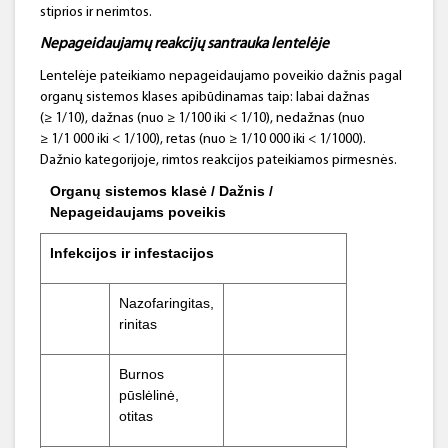
stiprios ir nerimtos.
Nepageidaujamų reakcijų santrauka lentelėje
Lentelėje pateikiamo nepageidaujamo poveikio dažnis pagal
organų sistemos klases apibūdinamas taip: labai dažnas
(≥ 1/10), dažnas (nuo ≥ 1/100 iki < 1/10), nedažnas (nuo
≥ 1/1 000 iki < 1/100), retas (nuo ≥ 1/10 000 iki < 1/1000).
Dažnio kategorijoje, rimtos reakcijos pateikiamos pirmesnės.
Organų sistemos klasė / Dažnis /
Nepageidaujams poveikis
Infekcijos
ir
infestacijos
Nazofaringitas,
rinitas
Burnos
pūslėlinė,
otitas