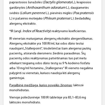
Dactylis
glomerata
paprastosios šunažolės (
L.), kvapiosios
Anthoxanthum
odoratum
gardūnytės (
L.), daugiametės
Lolium
perenne
Poa
pratensis
svidrės (
L.), pievinės miglės (
Phleum
pratense
L.) ir pašarinio motiejuko (
L.) žiedadulkių
alergenų ekstrakto.
Index
of
Reactivity
*IR (angl.
) reaktyvumo koeficientas.
IR vienetais matuojamas alergenų ekstrakto alergeniškumas.
Alergenų ekstrakte yra 100 IR/ml, kai odos dūrio testui
naudojant „Stallerpoint“, trisdešimčiai šiam alergenui jautrių
pacientų, atsiranda skersmens žiedinis paraudimas. Šių
pacientų odos reaktyvumas patvirtinamas tuo pat metu
atliekant teigiamą odos dūrio testą su 9 % kodeino fosfatu
arba 10 mg/ml histaminu. „Stallergenes“ IR vieneto negalima
palyginti su vienetais, kuriuos naudoja kiti alergenų
gamintojai.
Pagalbinė medžiaga, kurios poveikis žinomas
: laktozė
monohidratas.
Vienoje poliežuvinėje 100 IR tabletėje yra 83,1–83,6 mg
laktozės monohidrato.