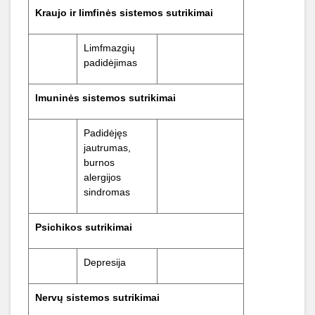
Kraujo ir limfinės sistemos sutrikimai
Limfmazgių
padidėjimas
Imuninės
sistemos
sutrikimai
Padidėjęs
jautrumas,
burnos
alergijos
sindromas
Psichikos
sutrikimai
Depresija
Nervų
sistemos
sutrikimai