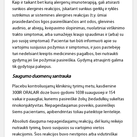
Kaip ir taikant bet kurią alergenų imunoterapiją, gali atsirasti
sunkios alerginės reakcijos, įskaitant sunkius gerklų ir ryklės
sutrikimus ar sistemines alergines reakcijas (t.y. ūmiai
prasidedančios ligos pasireiškiančios ant odos, gleivinės
audinio, ar abiejų, kvėpavimo slopinimas, nuolatiniai virškinimo
trakto simptomai, arba sumažėjęs kraujo spaudimas ir (arba) su
juo susiję simptomai). Pacientai turi būti informuoti apie su
vartojimu susijusius požymius ir simptomus, ir juos pastebėję
turi nedelsiant kreiptis medicininės pagalbos, bei nutraukti
gydymą jei šie požymiai pasireiškia. Gydymą atnaujinti galima
tik gydytojui paliepus.
Saugumo duomenų santrauka
Placebu kontroliuojamų klinikinių tyrimų metu, kasdienine
300IR ORALAIR doze buvo gydomi 1038 suaugusieji ir 154
vaikai ir paaugliai, kuriems pasireiškė žolių žiedadulkių sukeltas
rinokonjuktyvitas. Nepageidaujamas poveikis, pasireiškęs
šiems pacientams, apibendrintas toliau pateiktoje lentelėje.
Absoliuti dauguma nepageidaujamų reakcijų, dėl kurių reikėjo
nutraukti tyrimą, buvo susijusios su vartojimo vietos
reakcijomis. Šios reakcijos buvo nestiprios arba vidutiniškai