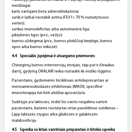
medžiagai;
kartu vartojami beta adrenoblokatoriai;
sunki ir (arba) nestabili astma (FEV1< 70 % numatytosios
vertės);
sunkus imunodeficitas arba autoimuninė liga;
piktybinės ligos (pvz., vėžys);
burnos uždegimai (pvz., burnos plokščioji kerpligė, burnos
opos arba burnos mikozė).
4.4
Specialūs įspėjimai ir atsargumo priemonės
Chirurginių burnos intervencijų atvejais, taip pat ir ištraukus
dantį, gydymą ORALAIR reikia nutraukti iki visiško išgijimo.
Pacientams, gydomiems tricikliniais antidepresantais ar
monoaminooksidazės inhibitoriais (MAOI), specifinė
imunoterapija turi būti atidžiai apsvarstyta.
Sudėtyje yra laktozės, todėl šio vaisto negalima vartoti
pacientams, kuriems nustatytas retas paveldimas sutrikimas –
Lapp laktazės stygius arba gliukozės ir galaktozės
malabsorbcija.
4.5
Sąveika su kitais vaistiniais preparatais ir kitokia sąveika