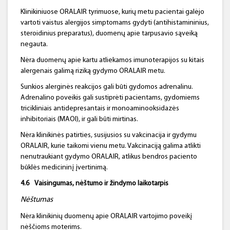
Klinikiniuose ORALAIR tyrimuose, kurių metu pacientai galėjo
vartoti vaistus alergijos simptomams gydyti (antihistamininius,
steroidinius preparatus), duomenų apie tarpusavio sąveiką
negauta.
Nėra duomenų apie kartu atliekamos imunoterapijos su kitais
alergenais galimą riziką gydymo ORALAIR metu.
Sunkios alerginės reakcijos gali būti gydomos adrenalinu.
Adrenalino poveikis gali sustiprėti pacientams, gydomiems
tricikliniais antidepresantais ir monoaminooksidazės
inhibitoriais (MAOI), ir gali būti mirtinas.
Nėra klinikinės patirties, susijusios su vakcinacija ir gydymu
ORALAIR, kurie taikomi vienu metu. Vakcinaciją galima atlikti
nenutraukiant gydymo ORALAIR, atlikus bendros paciento
būklės medicininį įvertinimą.
4.6
Vaisingumas,
nėštumo ir žindymo laikotarpis
Nėštumas
Nėra klinikinių duomenų apie ORALAIR vartojimo poveikį
nėščioms moterims.