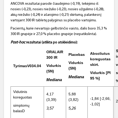
ANCOVA rezultatai parodė čiaudėjimo (-0,19), tekėjimo iš
nosies (-0,23), nosies niežulio (-0,23), nosies užgulimo (-0,28),
akių niežulio (-0,24) ir ašarojimo (-0,21) skirtumą, palankesnį
vartojant 300 IR tabletę palyginus su placebo vartojimu.
Pacientų, kurie nevartojo gelbstinčio vaisto, dalis buvo 35,3 %
300 IR grupėje ir 27,0 % placebo grupėje (nepatikslinta).
Post-hoc
rezultatai (atlikta po atskleidimo):
S
ORALAIR
Absoliutus
Placebas
i
300 IR
koreguotas
Vidurkis
skirt.
v
Vidurkis
TyrimasV034.04
(SN)
(SN)
Vidurkis [PI
s
Mediana
95 %
]
Mediana
Vidutinis
4,17
5,88
koreguotas
-1,84 [-2,66;
(3,39)
(3,82)
2
-1,02]
simptomų
3,57
5,26
balasD