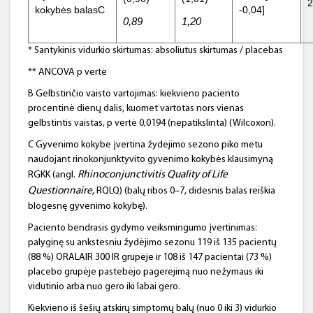
2
kokybės balasC
-0,04]
0,89
1,20
* Santykinis vidurkio skirtumas: absoliutus skirtumas / placebas
** ANCOVA p vertė
B Gelbstinčio vaisto vartojimas: kiekvieno paciento
procentinė dienų dalis, kuomet vartotas nors vienas
gelbstintis vaistas, p vertė 0,0194 (nepatikslinta) (Wilcoxon).
C Gyvenimo kokybė įvertina žydėjimo sezono piko metu
naudojant rinokonjunktyvito gyvenimo kokybės klausimyną
Rhinoconjunctivitis
Quality
of
Life
RGKK (angl.
Questionnaire
,
RQLQ) (balų ribos 0–7, didesnis balas reiškia
blogesnę gyvenimo kokybę).
Paciento bendrasis gydymo veiksmingumo įvertinimas:
palyginę su ankstesniu žydėjimo sezonu 119 iš 135 pacientų
(88 %) ORALAIR 300 IR grupėje ir 108 iš 147 pacientai (73 %)
placebo grupėje pastebėjo pagerėjimą nuo nežymaus iki
vidutinio arba nuo gero iki labai gero.
Kiekvieno iš šešių atskirų simptomų balų (nuo 0 iki 3) vidurkio