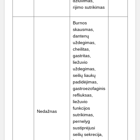
džiūvimas,
rijimo sutrikimas
Burnos
skausmas,
dantenų
uždegimas,
cheilitas,
gastritas,
liežuvio
uždegimas,
seilių liaukų
padidėjimas,
gastroezofaginis
refliuksas,
liežuvio
funkcijos
Nedažnas
sutrikimas,
pernelyg
sustiprėjusi
seilių sekrecija,