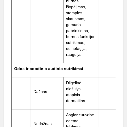
burnos
išopėjimas,
stemplės
skausmas,
gomurio
pabrinkimas,
burnos funkcijos
sutrikimas,
odinofagija,
raugulys
Odos ir poodinio audinio sutrikimai
Dilgėlinė,
niežulys,
Dažnas
atopinis
dermatitas
Angioneurozinė
edema,
Nedažnas
bėrimas,