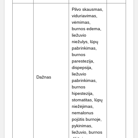
Pilvo skausmas,
viduriavimas,
vėmimas,
burnos edema,
liežuvio
niežulys, lūpų
pabrinkimas,
burnos
parestezija,
dispepsija,
liežuvio
Dažnas
pabrinkimas,
burnos
hipestezija,
stomatitas, lūpų
niežėjimas,
nemalonus
pojūtis burnoje,
pykinimas,
liežuvio, burnos