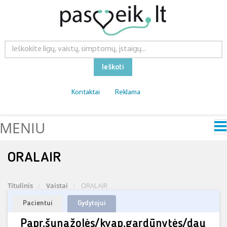
Ieškoti
Kontaktai
Reklama
MENIU
ORALAIR
Titulinis
Vaistai
ORALAIR
Pacientui
Gydytojui
Papr.šunažolės/kvap.gardūnytės/dau