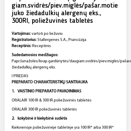
giam.svidrės/piev.miglės/pašar.motie
juko žiedadulkių alergenų eks.,
300RI, poliežuvinės tabletės
Vartojimas:
vartoti po liežuviu
Registratorius:
Stallergenes S.A., Prancūzija
Receptinis:
Receptinis
Sudedamosios medžiagos:
Papr.šunažolės/kvap.gardūnytės/daugiam.svidrės/piev.miglės/pašar.
žiedadulkių alergenų eks.
I PRIEDAS
PREPARATO CHARAKTERISTIKŲ SANTRAUKA
1.
VAISTINIO
PREPARATO PAVADINIMAS
ORALAIR 100 IR & 300 IR poliežuvinės tabletės
ORALAIR 300 IR poliežuvinės tabletės
2.
kokybinė ir kiekybinė sudėtis
Kiekvienoje poliežuvinėje tabletėje yra 100 IR* arba 300 IR*