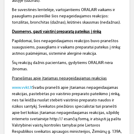
ausyje (dažnas).
Be suvestinės lentelėje, vartojantiems ORALAIR vaikams ir
paaugliams pasireiškė šios nepageidaujamos reakcijos:
tonzilitas, bronchitas (dažnas), krūtinės skausmas (nedažnas).
Duomenys, gauti vaistinį preparatą pateikus į rinką
Papildomai, šios nepageidaujamos reakcijos buvo praneštos
suaugusiems, paaugliams ir vaikams preparatui patekus į rinką:
astmos paūmėjimas, sisteminė alerginė reakcija.
Šių reakcijų dažnis pacientams, gydytiems ORALAIR nėra
žinomas.
Pranešimas apie įtariamas nepageidaujamas reakcijas
www.vvkt.lt
Svarbu pranešti apie įtariamas nepageidaujamas
reakcijas, pastebėtas po vaistinio preparato pateikimo į rinką,
nes tai leidžia nuolat stebėti vaistinio preparato naudos ir
rizikos santykį. Sveikatos priežiūros specialistai turi pranešti
apie bet kokias įtariamas nepageidaujamas reakcijas, užpildę
interneto svetainėje http:/// esančią formą, ir atsiųsti ją paštu
Valstybinei vaistų kontrolės tarnybai prie Lietuvos
Respublikos sveikatos apsaugos ministerijos, Žirmūnų g. 139A,