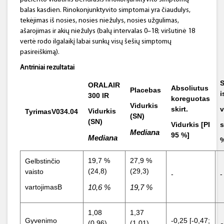
balas kasdien. Rinokonjunktyvito simptomai yra čiaudulys,
tekėjimas iš nosies, nosies niežulys, nosies užgulimas,
ašarojimas ir akių niežulys (balų intervalas 0–18; viršutinė 18
vertė rodo ilgalaikį labai sunkų visų šešių simptomų
pasireiškimą).
Antriniai rezultatai
S
ORALAIR
Absoliutus
Placebas
i
300 IR
koreguotas
Vidurkis
skirt.
v
Vidurkis
TyrimasV034.04
(SN)
(SN)
Vidurkis [PI
s
Mediana
95 %
]
Mediana
19,7 %
27,9 %
Gelbstinčio
(24,8)
(29,3)
vaisto
-
-
vartojimasB
10,6 %
19,7 %
1,08
1,37
Gyvenimo
-0,25 [-0,47;
(0,96)
(1,01)