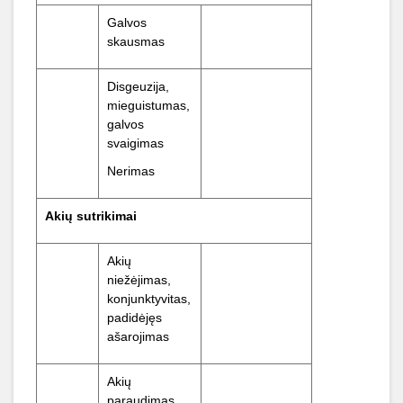
Galvos
skausmas
Disgeuzija,
mieguistumas,
galvos
svaigimas
Nerimas
Akių
sutrikimai
Akių
niežėjimas,
konjunktyvitas,
padidėjęs
ašarojimas
Akių
paraudimas,