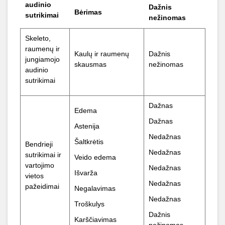
audinio
Dažnis
Bėrimas
sutrikimai
nežinomas
Skeleto,
raumenų ir
Kaulų ir raumenų
Dažnis
jungiamojo
skausmas
nežinomas
audinio
sutrikimai
Dažnas
Edema
Dažnas
Astenija
Nedažnas
Šaltkrėtis
Bendrieji
Nedažnas
sutrikimai ir
Veido edema
vartojimo
Nedažnas
Išvarža
vietos
Nedažnas
pažeidimai
Negalavimas
Nedažnas
Troškulys
Dažnis
Karščiavimas