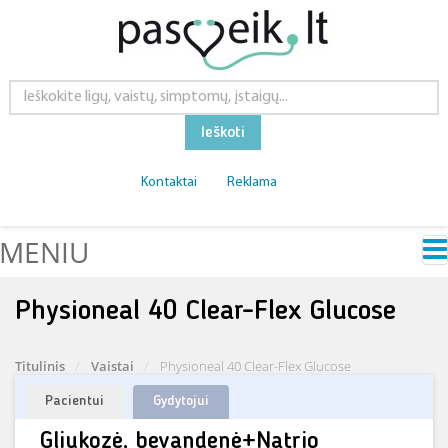
Ieškoti
Kontaktai
Reklama
MENIU
Physioneal 40 Clear-Flex Glucose
Titulinis
Vaistai
Physioneal 40 Clear-Flex Glucose
Pacientui
Gydytojui
Gliukozė, bevandenė+Natrio