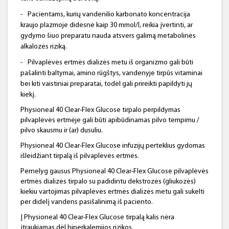
-
Pacientams, kurių vandenilio karbonato koncentracija
kraujo plazmoje didesnė kaip 30 mmol/l, reikia įvertinti, ar
gydymo šiuo preparatu nauda atsvers galimą metabolinės
alkalozės riziką.
-
Pilvaplėvės ertmės dializės metu iš organizmo gali būti
pašalinti baltymai, amino rūgštys, vandenyje tirpūs vitaminai
bei kiti vaistiniai preparatai, todėl gali prireikti papildyti jų
kiekį.
Physioneal 40 Clear-Flex Glucose tirpalo perpildymas
pilvaplėvės ertmėje gali būti apibūdinamas pilvo tempimu /
pilvo skausmu ir (ar) dusuliu.
Physioneal 40 Clear-Flex Glucose infuzijų perteklius gydomas
išleidžiant tirpalą iš pilvaplėvės ertmės.
Pernelyg gausus Physioneal 40 Clear-Flex Glucose pilvaplėvės
ertmės dializės tirpalo su padidintu dekstrozės (gliukozės)
kiekiu vartojimas pilvaplėvės ertmės dializės metu gali sukelti
per didelį vandens pasišalinimą iš paciento.
Į Physioneal 40 Clear-Flex Glucose tirpalą kalis nėra
įtraukiamas dėl hiperkalemijos rizikos.