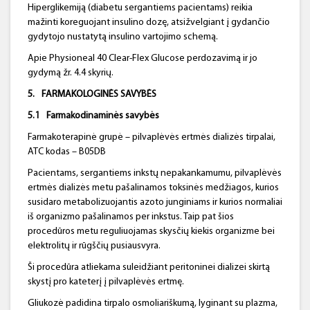
Hiperglikemiją (diabetu sergantiems pacientams) reikia
mažinti koreguojant insulino dozę, atsižvelgiant į gydančio
gydytojo nustatytą insulino vartojimo schemą.
Apie Physioneal 40 Clear-Flex Glucose perdozavimą ir jo
gydymą žr. 4.4 skyrių.
5.
FARMAKOLOGINĖS SAVYBĖS
5.1
Farmakodinaminės savybės
Farmakoterapinė grupė – pilvaplėvės ertmės dializės tirpalai,
ATC kodas – B05DB
Pacientams, sergantiems inkstų nepakankamumu, pilvaplėvės
ertmės dializės metu pašalinamos toksinės medžiagos, kurios
susidaro metabolizuojantis azoto junginiams ir kurios normaliai
iš organizmo pašalinamos per inkstus. Taip pat šios
procedūros metu reguliuojamas skysčių kiekis organizme bei
elektrolitų ir rūgščių pusiausvyra.
Ši procedūra atliekama suleidžiant peritoninei dializei skirtą
skystį pro kateterį į pilvaplėvės ertmę.
Gliukozė padidina tirpalo osmoliariškumą, lyginant su plazma,