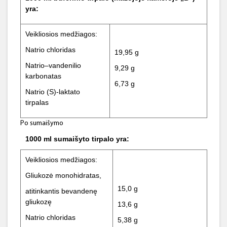
yra:
Veikliosios medžiagos:
Natrio chloridas
19,95 g
Natrio–vandenilio
9,29 g
karbonatas
6,73 g
Natrio (S)-laktato
tirpalas
Po sumaišymo
1000 ml sumaišyto tirpalo yra:
Veikliosios medžiagos:
Gliukozė monohidratas,
15,0 g
atitinkantis bevandenę
gliukozę
13,6 g
Natrio chloridas
5,38 g