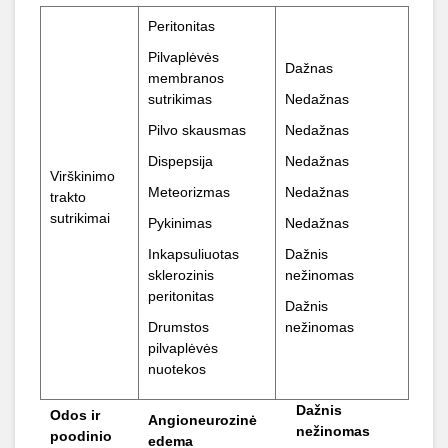
Peritonitas
Pilvaplėvės
Dažnas
membranos
sutrikimas
Nedažnas
Pilvo skausmas
Nedažnas
Dispepsija
Nedažnas
Virškinimo
Meteorizmas
Nedažnas
trakto
sutrikimai
Pykinimas
Nedažnas
Inkapsuliuotas
Dažnis
sklerozinis
nežinomas
peritonitas
Dažnis
Drumstos
nežinomas
pilvaplėvės
nuotekos
Dažnis
Odos ir
Angioneurozinė
nežinomas
poodinio
edema