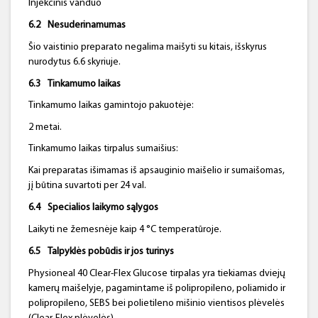
Injekcinis vanduo
6.2
Nesuderinamumas
Šio vaistinio preparato negalima maišyti su kitais, išskyrus
nurodytus 6.6 skyriuje.
6.3
Tinkamumo laikas
Tinkamumo laikas gamintojo pakuotėje:
2 metai.
Tinkamumo laikas tirpalus sumaišius:
Kai preparatas išimamas iš apsauginio maišelio ir sumaišomas,
jį būtina suvartoti per 24 val.
6.4
Specialios laikymo sąlygos
Laikyti ne žemesnėje kaip 4 °C temperatūroje.
6.5
Talpyklės pobūdis ir jos turinys
Physioneal 40 Clear-Flex Glucose tirpalas yra tiekiamas dviejų
kamerų maišelyje, pagamintame iš polipropileno, poliamido ir
polipropileno, SEBS bei polietileno mišinio vientisos plėvelės