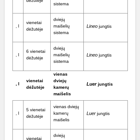
dėžutėje
sistema
dviejų
vienetai
, l
maišelių
Lineo
jungtis
dėžutėje
sistema
dviejų
6 vienetai
, l
maišelių
Lineo
jungtis
dėžutėje
sistema
vienas
vienetai
dviejų
, l
Luer
jungtis
dėžutėje
kamerų
maišelis
vienas dviejų
5 vienetai
, l
kamerų
Luer
jungtis
dėžutėje
maišelis
dviejų
vienetai