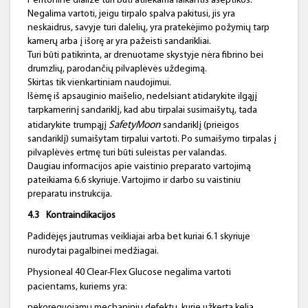
Peritoninė dializė turi būti atliekama laikantis aseptikos.
Negalima vartoti, jeigu tirpalo spalva pakitusi, jis yra
neskaidrus, savyje turi dalelių, yra pratekėjimo požymių tarp
kamerų arba į išorę ar yra pažeisti sandarikliai.
Turi būti patikrinta, ar drenuotame skystyje nėra fibrino bei
drumzlių, parodančių pilvaplėvės uždegimą.
Skirtas tik vienkartiniam naudojimui.
Išėmę iš apsauginio maišelio, nedelsiant atidarykite ilgąjį
tarpkamerinį sandariklį, kad abu tirpalai susimaišytų, tada
SafetyMoon
atidarykite trumpąjį
sandariklį (prieigos
sandariklį) sumaišytam tirpalui vartoti. Po sumaišymo tirpalas į
pilvaplėvės ertmę turi būti suleistas per valandas.
Daugiau informacijos apie vaistinio preparato vartojimą
pateikiama 6.6 skyriuje. Vartojimo ir darbo su vaistiniu
preparatu instrukcija.
4.3
Kontraindikacijos
Padidėjęs jautrumas veikliajai arba bet kuriai 6.1 skyriuje
nurodytai pagalbinei medžiagai.
Physioneal 40 Clear-Flex Glucose negalima vartoti
pacientams, kuriems yra:
nekoreguojamų mechaninių defektų, kurie užkerta kelią