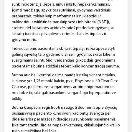
sunki hipotenzija, sepsis, ūmus inkstų nepakankamumas,
įgimti medžiagų apykaitos sutrikimai, gydymas vaistiniais
preparatais, tokiais kaip metforminas ir nukleozidų /
nukleotidų atvirkštinės transkriptazės inhibitoriai [NATI]),
stebėti dėl laktatinės acidozės prieš pradedant gydymą su
laktatų turinčiais pilvaplėvės ertmės dializės tirpalais ir
gydymo metu.
Individualiems pacientams skiriant tirpalą , reikia apsvarstyti
galimą sąveiką tarp gydymo dialize ir gydymo, skirto kitiems
susirgimams šalinti. Širdį veikiančiais glikozidais gydomiems
pacientams būtina atidžiai stebėti kalio koncentraciją serume.
Būtina atidžiai įvertinti galima naudą ir riziką skiriant tirpalus,
kuriuose yra 1,25 mmol/l kalcio, pvz., Physioneal 40 Clear-Flex
Glucose, pacientams, sergantiems antrine hiperparatiroze,
nes tokie tirpalai gali pasunkinti sergančiojo hiperparatiroze
būklę.
Būtina kruopščiai registruoti ir saugoti duomenis apie skysčių
pusiausvyrą ir paciento kūno svorį, kad būtų išvengta per
didelės arba per mažos hidracijos su sunkiomis pasekmėmis,
įskaitant stazinį širdies nepakankamumą, cirkuliuojančio kraujo
tūrio sumažėjimą bei šoką.