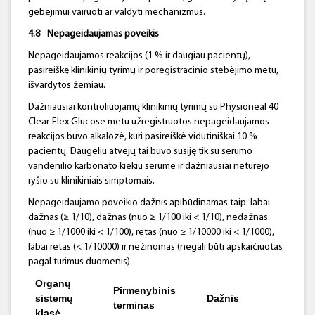
gebėjimui vairuoti ar valdyti mechanizmus.
4.8
Nepageidaujamas poveikis
Nepageidaujamos reakcijos (1 % ir daugiau pacientų),
pasireiškę klinikinių tyrimų ir poregistracinio stebėjimo metu,
išvardytos žemiau.
Dažniausiai kontroliuojamų klinikinių tyrimų su Physioneal 40
Clear-Flex Glucose metu užregistruotos nepageidaujamos
reakcijos buvo alkalozė, kuri pasireiškė vidutiniškai 10 %
pacientų. Daugeliu atvejų tai buvo susiję tik su serumo
vandenilio karbonato kiekiu serume ir dažniausiai neturėjo
ryšio su klinikiniais simptomais.
Nepageidaujamo poveikio dažnis apibūdinamas taip: labai
dažnas (≥ 1/10), dažnas (nuo ≥ 1/100 iki < 1/10), nedažnas
(nuo ≥ 1/1000 iki < 1/100), retas (nuo ≥ 1/10000 iki < 1/1000),
labai retas (< 1/10000) ir nežinomas (negali būti apskaičiuotas
pagal turimus duomenis).
Organų
Pirmenybinis
sistemų
Dažnis
terminas
klasė