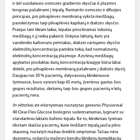
ir dėl susidariusio osmozės gradiento skysčiai iš plazmos
lengviau pašalinami į tirpalą. Remiantis osmozės ir difuzijos
principais, pro pilvaplėvės membraną vyksta medžiagų
pasiskirstymas tarp pilvaplėvės kapiliarų ir dializės skysčio.
Praėjus tam tikram laikui, tirpalas prisotinamas toksinių
medžiagų ir jį reikia pakeisti. Išskyrus laktatą, kuris yra
vandenilio karbonato pirmtakas, dializei vartojamo skysčio
elektrolitų koncentracija parinkta tokia, kad normalizuotų
elektrolitų koncentraciją plazmoje. Azotinių medžiagų
apykaitos produktai, kurių koncentracija kraujyje būna labai
didelė, pro pilvaplėvės membraną pašalinami į dializės skystį.
Daugiau nei 30 % pacientų, dalyvavusių klinikiniuose
tyrimuose, buvo vyresni kaip 65 metų. Įvertinus gautus šios
grupės rezultatus, skirtumų tarp šios grupės pacientų ir kitų
pacientų nėra.
In vitro
ex vivo
bei
tyrimais nustatytas geresnis Physioneal
40 Clear-Flex Glucose biologinis suderinamumas, lyginant su
standartiniu laktato buferio tirpalu. Be to, klinikiniais tyrimais
ribotam skaičiui pacientų, kurie leidžiant tirpalą jaučia pilvo
skausmą, nustatyti mažiau išreikšti simptomai. Tačiau nėra
duomenų, rodančių mažesnį bendrų klinikinių komplikacijų