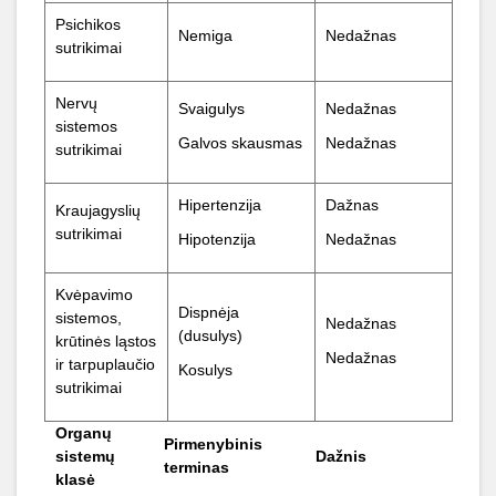
Psichikos
Nemiga
Nedažnas
sutrikimai
Nervų
Svaigulys
Nedažnas
sistemos
Galvos skausmas
Nedažnas
sutrikimai
Hipertenzija
Dažnas
Kraujagyslių
sutrikimai
Hipotenzija
Nedažnas
Kvėpavimo
Dispnėja
sistemos,
Nedažnas
(dusulys)
krūtinės ląstos
Nedažnas
ir tarpuplaučio
Kosulys
sutrikimai
Organų
Pirmenybinis
sistemų
Dažnis
terminas
klasė