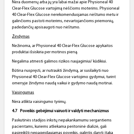
Nėra duomenų arba jų yra labai mažai apie Physioneal 40
Clear-Flex Glucose vartojimą nėščioms moterims. Physioneal
40 Clear-Flex Glucose nerekomenduojamas nėštumo metu ir
galinčioms pastoti moterims, nevartojančioms priemonių,
padedančių apsisaugoti nuo nėštumo.
Žindymas
Nežinoma, ar Physioneal 40 Clear-Flex Glucose apykaitos
produktai išsiskiria per motinos pieną.
Negalima atmesti galimos rizikos naujagimiui/ kūdikiui.
Būtina nuspręsti, ar nutraukti žindymą, ar susilaikyti nuo
Physioneal 40 Clear-Flex Glucose vartojimo gydymui, turint
omenyje žindymo naudą vaikui ir gydymo naudą motinai.
Vaisingumas
Nėra atlikta vaisingumo tyrimų.
4.7
Poveikis gebėjimui vairuoti ir valdyti mechanizmus
Paskutinės stadijos inkstų nepakankamumu sergantiems
pacientams, kuriems atliekama peritoninė dializė, gali
pasireikšti nepageidaujamas poveikis, galintis daryti įtaką