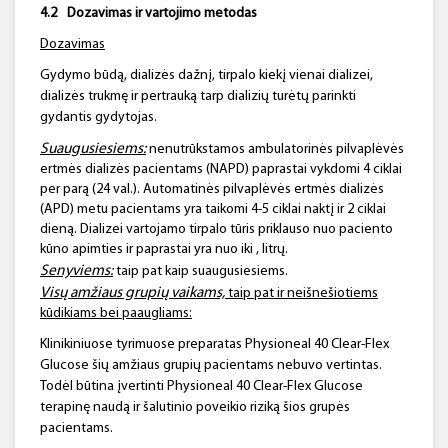
4.2
Dozavimas ir vartojimo metodas
Dozavimas
Gydymo būdą, dializės dažnį, tirpalo kiekį vienai dializei,
dializės trukmę ir pertrauką tarp dializių turėtų parinkti
gydantis gydytojas.
Suaugusiesiems:
nenutrūkstamos ambulatorinės pilvaplėvės
ertmės dializės pacientams (NAPD) paprastai vykdomi 4 ciklai
per parą (24 val.). Automatinės pilvaplėvės ertmės dializės
(APD) metu pacientams yra taikomi 4-5 ciklai naktį ir 2 ciklai
dieną. Dializei vartojamo tirpalo tūris priklauso nuo paciento
kūno apimties ir paprastai yra nuo iki , litrų.
Senyviems:
taip pat kaip suaugusiesiems.
Visų amžiaus grupių vaikams,
taip pat ir neišnešiotiems
kūdikiams bei paaugliams:
Klinikiniuose tyrimuose preparatas Physioneal 40 Clear-Flex
Glucose šių amžiaus grupių pacientams nebuvo vertintas.
Todėl būtina įvertinti Physioneal 40 Clear-Flex Glucose
terapinę naudą ir šalutinio poveikio riziką šios grupės
pacientams.