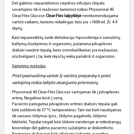
Dėl galimos nepastebimos nepilnos infuzijos (tirpalo
suvartojimo tik iš mažosios kameros) rizikos Physioneal 40
Clear-Flex Glucose
Clear-Flex talpyklėje
nerekomenduojama
vartoti vaikams, kuriems reikalingas tūris yra <1600 ml. Žr. 4.4
skyrių.
Kad nepasireikštų sunki dehidracija, hipovolemija ir sumažėtų
baltymų išsiskyrimas iš organizmo, patariama pilvaplėvės
dializei naudoti tirpalą, kurio osmoliariškumas yra mažiausias,
atsižvelgiant į tai, kiek skysčių reikia pašalinti iš organizmo.
Vartojimo metoda
s
Prieš pasiruošimą vartoti šį
vaistinį preparatą
ir prieš
vartojimą
reikia laikytis atsargumo priemonių
Physioneal 40 Clear-Flex Glucose vartojamas tik į pilvaplėvės
ertmę. Negalima leisti į veną.
Paciento patogumui pilvaplėvės ertmės dializės tirpalai gali
būti sušildomi iki 37 °C temperatūros. Tam turi būti naudojamas
tik sausasis šildymas (pvz., šildymo pagalvėlė, šildymo
lėkštelė). Tirpalai negali būti šildomi vandenyje ar mikrobangų
krosnelėje dėl galimo paciento sužalojimo ar diskomforto.