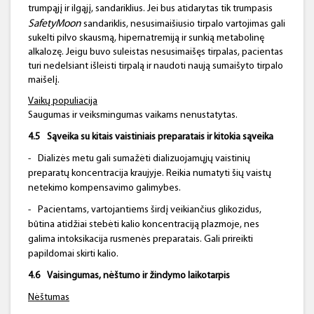
trumpąjį ir ilgąjį, sandariklius. Jei bus atidarytas tik trumpasis
SafetyMoon
sandariklis, nesusimaišiusio tirpalo vartojimas gali
sukelti pilvo skausmą, hipernatremiją ir sunkią metabolinę
alkalozę. Jeigu buvo suleistas nesusimaišęs tirpalas, pacientas
turi nedelsiant išleisti tirpalą ir naudoti naują sumaišyto tirpalo
maišelį.
Vaikų populiacija
Saugumas ir veiksmingumas vaikams nenustatytas.
4.5
Sąveika su kitais vaistiniais preparatais ir kitokia sąveika
-
Dializės metu gali sumažėti dializuojamųjų vaistinių
preparatų koncentracija kraujyje. Reikia numatyti šių vaistų
netekimo kompensavimo galimybes.
-
Pacientams, vartojantiems širdį veikiančius glikozidus,
būtina atidžiai stebėti kalio koncentraciją plazmoje, nes
galima intoksikacija rusmenės preparatais. Gali prireikti
papildomai skirti kalio.
4.6
Vaisingumas, nėštumo ir žindymo laikotarpis
Nėštumas