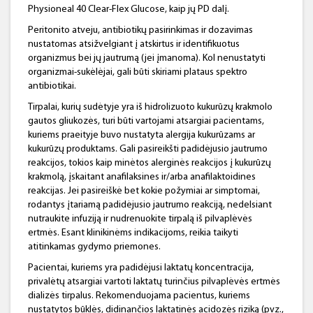
Physioneal 40 Clear-Flex Glucose, kaip jų PD dalį.
Peritonito atveju, antibiotikų pasirinkimas ir dozavimas
nustatomas atsižvelgiant į atskirtus ir identifikuotus
organizmus bei jų jautrumą (jei įmanoma). Kol nenustatyti
organizmai-sukėlėjai, gali būti skiriami plataus spektro
antibiotikai.
Tirpalai, kurių sudėtyje yra iš hidrolizuoto kukurūzų krakmolo
gautos gliukozės, turi būti vartojami atsargiai pacientams,
kuriems praeityje buvo nustatyta alergija kukurūzams ar
kukurūzų produktams. Gali pasireikšti padidėjusio jautrumo
reakcijos, tokios kaip minėtos alerginės reakcijos į kukurūzų
krakmolą, įskaitant anafilaksines ir/arba anafilaktoidines
reakcijas. Jei pasireiškė bet kokie požymiai ar simptomai,
rodantys įtariamą padidėjusio jautrumo reakciją, nedelsiant
nutraukite infuziją ir nudrenuokite tirpalą iš pilvaplėvės
ertmės. Esant klinikinėms indikacijoms, reikia taikyti
atitinkamas gydymo priemones.
Pacientai, kuriems yra padidėjusi laktatų koncentracija,
privalėtų atsargiai vartoti laktatų turinčius pilvaplėvės ertmės
dializės tirpalus. Rekomenduojama pacientus, kuriems
nustatytos būklės, didinančios laktatinės acidozės riziką (pvz.,