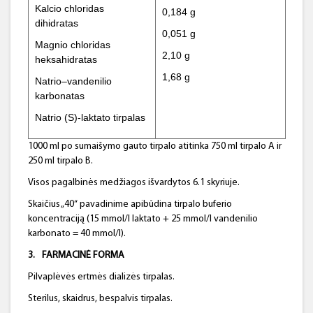
Kalcio chloridas
0,184 g
dihidratas
0,051 g
Magnio chloridas
2,10 g
heksahidratas
1,68 g
Natrio–vandenilio
karbonatas
Natrio (S)-laktato tirpalas
1000 ml po sumaišymo gauto tirpalo atitinka 750 ml tirpalo A ir
250 ml tirpalo B.
Visos pagalbinės medžiagos išvardytos 6.1 skyriuje.
Skaičius „40“ pavadinime apibūdina tirpalo buferio
koncentraciją (15 mmol/l laktato + 25 mmol/l vandenilio
karbonato = 40 mmol/l).
3.
FARMACINĖ FORMA
Pilvaplėvės ertmės dializės tirpalas.
Sterilus, skaidrus, bespalvis tirpalas.