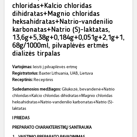
chloridas+Kalcio chloridas
dihidratas+Magnio chloridas
heksahidratas+Natrio-vandenilio
karbonatas+Natrio (S)-laktatas,
13,6g+5,38g+0,184g+0,051g+2,1g+1,
68g/1000ml, pilvaplėvės ertmės
dializės tirpalas
Vartojimas:
leisti į pilvaplėvės ertmę
Registratorius:
Baxter Lithuania, UAB, Lietuva
Receptinis:
Receptinis
Sudedamosios medžiagos:
Gliukozė, bevandenė+Natrio
chloridas+Kalcio chloridas dihidratas+Magnio chloridas
heksahidratas+Natrio-vandenilio karbonatas+Natrio (S)-
laktatas
I PRIEDAS
PREPARATO CHARAKTERISTIKŲ SANTRAUKA