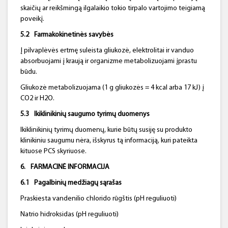
skaičių ar reikšmingą ilgalaikio tokio tirpalo vartojimo teigiamą
poveikį.
5.2
Farmakokinetinės savybės
Į pilvaplėvės ertmę suleista gliukozė, elektrolitai ir vanduo
absorbuojami į kraują ir organizme metabolizuojami įprastu
būdu.
Gliukozė metabolizuojama (1 g gliukozės = 4 kcal arba 17 kJ) į
CO2 ir H2O.
5.3
Ikiklinikinių saugumo tyrimų duomenys
Ikiklinikinių tyrimų duomenų, kurie būtų susiję su produkto
klinikiniu saugumu nėra, išskyrus tą informaciją, kuri pateikta
kituose PCS skyriuose.
6.
FARMACINĖ INFORMACIJA
6.1
Pagalbinių medžiagų sąrašas
Praskiesta vandenilio chlorido rūgštis (pH reguliuoti)
Natrio hidroksidas (pH reguliuoti)