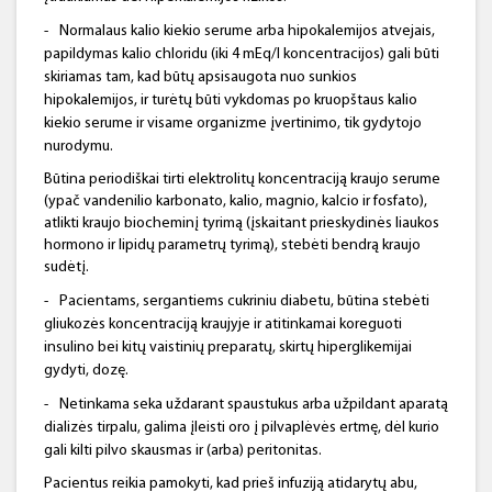
-
Normalaus kalio kiekio serume arba hipokalemijos atvejais,
papildymas kalio chloridu (iki 4 mEq/l koncentracijos) gali būti
skiriamas tam, kad būtų apsisaugota nuo sunkios
hipokalemijos, ir turėtų būti vykdomas po kruopštaus kalio
kiekio serume ir visame organizme įvertinimo, tik gydytojo
nurodymu.
Būtina periodiškai tirti elektrolitų koncentraciją kraujo serume
(ypač vandenilio karbonato, kalio, magnio, kalcio ir fosfato),
atlikti kraujo biocheminį tyrimą (įskaitant prieskydinės liaukos
hormono ir lipidų parametrų tyrimą), stebėti bendrą kraujo
sudėtį.
-
Pacientams, sergantiems cukriniu diabetu, būtina stebėti
gliukozės koncentraciją kraujyje ir atitinkamai koreguoti
insulino bei kitų vaistinių preparatų, skirtų hiperglikemijai
gydyti, dozę.
-
Netinkama seka uždarant spaustukus arba užpildant aparatą
dializės tirpalu, galima įleisti oro į pilvaplėvės ertmę, dėl kurio
gali kilti pilvo skausmas ir (arba) peritonitas.
Pacientus reikia pamokyti, kad prieš infuziją atidarytų abu,