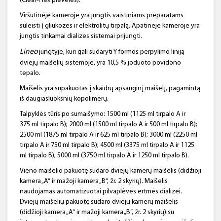
(Clear-Flex plėvelės).
Viršutinėje kameroje yra jungtis vaistiniams preparatams
suleisti į gliukozės ir elektrolitų tirpalą. Apatinėje kameroje yra
jungtis tinkamai dializės sistemai prijungti.
Lineo
jungtyje, kuri gali sudaryti Y formos perpylimo liniją
dviejų maišelių sistemoje, yra 10,5 % joduoto povidono
tepalo.
Maišelis yra supakuotas į skaidrų apsauginį maišelį, pagamintą
iš daugiasluoksnių kopolimerų.
Talpyklės tūris po sumaišymo: 1500 ml (1125 ml tirpalo A ir
375 ml tirpalo B); 2000 ml (1500 ml tirpalo A ir 500 ml tirpalo B);
2500 ml (1875 ml tirpalo A ir 625 ml tirpalo B); 3000 ml (2250 ml
tirpalo A ir 750 ml tirpalo B); 4500 ml (3375 ml tirpalo A ir 1125
ml tirpalo B); 5000 ml (3750 ml tirpalo A ir 1250 ml tirpalo B).
Vieno maišelio pakuotę sudaro dviejų kamerų maišelis (didžioji
kamera „A“ ir mažoji kamera „B“, žr. 2 skyrių). Maišelis
naudojamas automatizuotai pilvaplėvės ertmės dializei.
Dviejų maišelių pakuotę sudaro dviejų kamerų maišelis
(didžioji kamera „A“ ir mažoji kamera „B“, žr. 2 skyrių) su