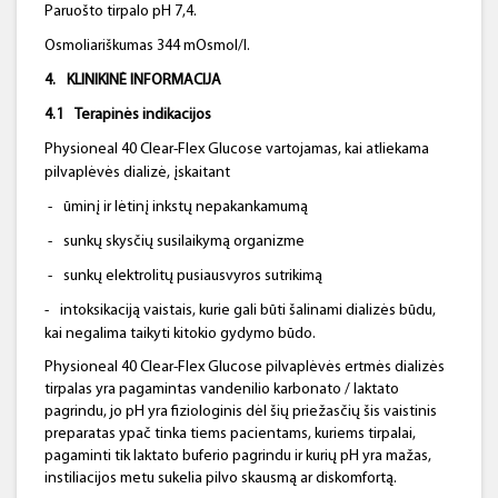
Paruošto tirpalo pH 7,4.
Osmoliariškumas 344 mOsmol/l.
4.
KLINIKINĖ INFORMACIJA
4.1
Terapinės indikacijos
Physioneal 40 Clear-Flex Glucose vartojamas, kai atliekama
pilvaplėvės dializė, įskaitant
-
ūminį ir lėtinį inkstų nepakankamumą
-
sunkų skysčių susilaikymą organizme
-
sunkų elektrolitų pusiausvyros sutrikimą
-
intoksikaciją vaistais, kurie gali būti šalinami dializės būdu,
kai negalima taikyti kitokio gydymo būdo.
Physioneal 40 Clear-Flex Glucose pilvaplėvės ertmės dializės
tirpalas yra pagamintas vandenilio karbonato / laktato
pagrindu, jo pH yra fiziologinis dėl šių priežasčių šis vaistinis
preparatas ypač tinka tiems pacientams, kuriems tirpalai,
pagaminti tik laktato buferio pagrindu ir kurių pH yra mažas,
instiliacijos metu sukelia pilvo skausmą ar diskomfortą.