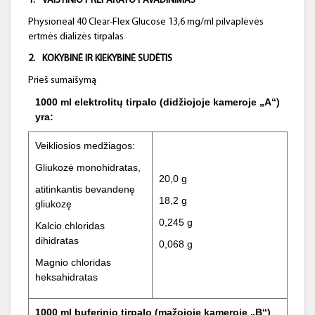
1.
VAISTINIO PREPARATO PAVADINIMAS
Physioneal 40 Clear-Flex Glucose 13,6 mg/ml pilvaplėvės
ertmės dializės tirpalas
2.
KOKYBINĖ IR KIEKYBINĖ SUDĖTIS
Prieš sumaišymą
1000 ml elektrolitų tirpalo (didžiojoje kameroje „A“)
yra:
Veikliosios medžiagos:
Gliukozė monohidratas,
20,0 g
atitinkantis bevandenę
18,2 g
gliukozę
0,245 g
Kalcio chloridas
dihidratas
0,068 g
Magnio chloridas
heksahidratas
1000 ml buferinio tirpalo (mažojoje kameroje „B“)