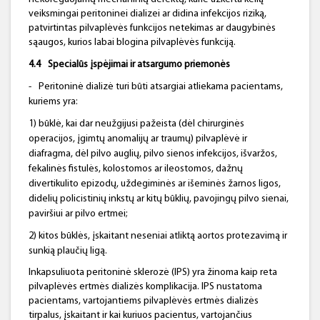
veiksmingai peritoninei dializei ar didina infekcijos riziką,
patvirtintas pilvaplėvės funkcijos netekimas ar daugybinės
sąaugos, kurios labai blogina pilvaplėvės funkciją.
4.4
Specialūs įspėjimai ir atsargumo priemonės
-
Peritoninė dializė turi būti atsargiai atliekama pacientams,
kuriems yra:
1) būklė, kai dar neužgijusi pažeista (dėl chirurginės
operacijos, įgimtų anomalijų ar traumų) pilvaplėvė ir
diafragma, dėl pilvo auglių, pilvo sienos infekcijos, išvaržos,
fekalinės fistulės, kolostomos ar ileostomos, dažnų
divertikulito epizodų, uždegiminės ar išeminės žarnos ligos,
didelių policistinių inkstų ar kitų būklių, pavojingų pilvo sienai,
paviršiui ar pilvo ertmei;
2) kitos būklės, įskaitant neseniai atliktą aortos protezavimą ir
sunkią plaučių ligą.
Inkapsuliuota peritoninė sklerozė (IPS) yra žinoma kaip reta
pilvaplėvės ertmės dializės komplikacija. IPS nustatoma
pacientams, vartojantiems pilvaplėvės ertmės dializės
tirpalus, įskaitant ir kai kuriuos pacientus, vartojančius