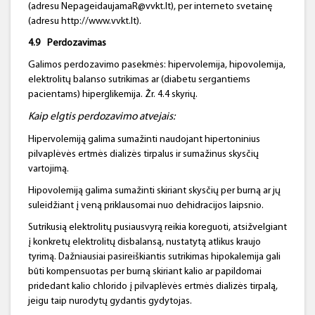
(adresu NepageidaujamaR@vvkt.lt), per interneto svetainę
(adresu http://www.vvkt.lt).
4.9
Perdozavimas
Galimos perdozavimo pasekmės: hipervolemija, hipovolemija,
elektrolitų balanso sutrikimas ar (diabetu sergantiems
pacientams) hiperglikemija. Žr. 4.4 skyrių.
Kaip elgtis perdozavimo atvejais:
Hipervolemiją galima sumažinti naudojant hipertoninius
pilvaplėvės ertmės dializės tirpalus ir sumažinus skysčių
vartojimą.
Hipovolemiją galima sumažinti skiriant skysčių per burną ar jų
suleidžiant į veną priklausomai nuo dehidracijos laipsnio.
Sutrikusią elektrolitų pusiausvyrą reikia koreguoti, atsižvelgiant
į konkretų elektrolitų disbalansą, nustatytą atlikus kraujo
tyrimą. Dažniausiai pasireiškiantis sutrikimas hipokalemija gali
būti kompensuotas per burną skiriant kalio ar papildomai
pridedant kalio chlorido į pilvaplėvės ertmės dializės tirpalą,
jeigu taip nurodytų gydantis gydytojas.