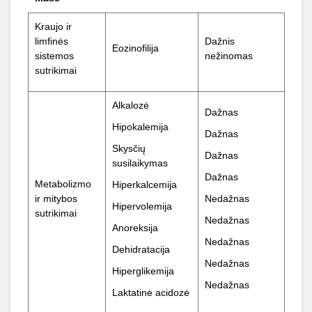
Kraujo ir
limfinės
Dažnis
Eozinofilija
sistemos
nežinomas
sutrikimai
Alkalozė
Dažnas
Hipokalemija
Dažnas
Skysčių
Dažnas
susilaikymas
Dažnas
Metabolizmo
Hiperkalcemija
ir mitybos
Nedažnas
Hipervolemija
sutrikimai
Nedažnas
Anoreksija
Nedažnas
Dehidratacija
Nedažnas
Hiperglikemija
Nedažnas
Laktatinė acidozė