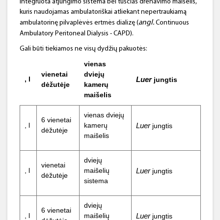
integruota atjungimo sistema bei tuščias drenavimo maišelis,
kuris naudojamas ambulatoriškai atliekant nepertraukiamą
angl.
ambulatorinę pilvaplėvės ertmės dializę (
Continuous
Ambulatory Peritoneal Dialysis - CAPD).
Gali būti tiekiamos ne visų dydžių pakuotės:
vienas
vienetai
dviejų
, l
Luer
jungtis
dėžutėje
kamerų
maišelis
vienas dviejų
6 vienetai
, l
kamerų
Luer
jungtis
dėžutėje
maišelis
dviejų
vienetai
, l
maišelių
Luer
jungtis
dėžutėje
sistema
dviejų
6 vienetai
, l
maišelių
Luer
jungtis