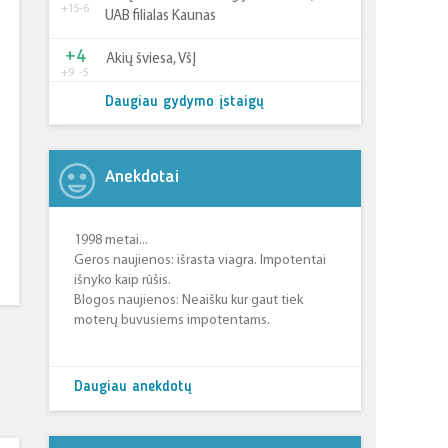
+15
-6
UAB filialas Kaunas
+4
Akių šviesa, VšĮ
+9
-5
Daugiau gydymo įstaigų
Anekdotai
1998 metai...
Geros naujienos: išrasta viagra. Impotentai
išnyko kaip rūšis.
Blogos naujienos: Neaišku kur gaut tiek
moterų buvusiems impotentams.
Daugiau anekdotų