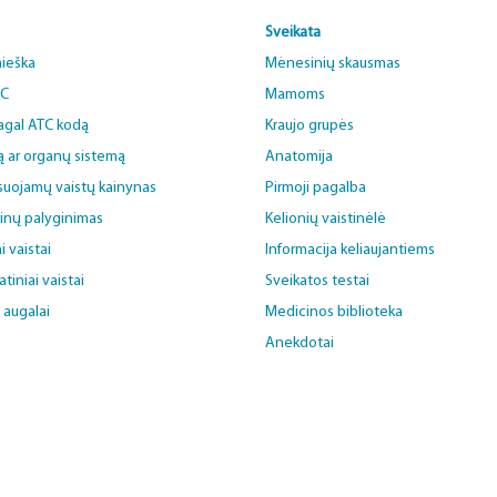
Sveikata
aieška
Mėnesinių skausmas
BC
Mamoms
pagal ATC kodą
Kraujo grupės
ą ar organų sistemą
Anatomija
uojamų vaistų kainynas
Pirmoji pagalba
ainų palyginimas
Kelionių vaistinėlė
i vaistai
Informacija keliaujantiems
iniai vaistai
Sveikatos testai
i augalai
Medicinos biblioteka
Anekdotai