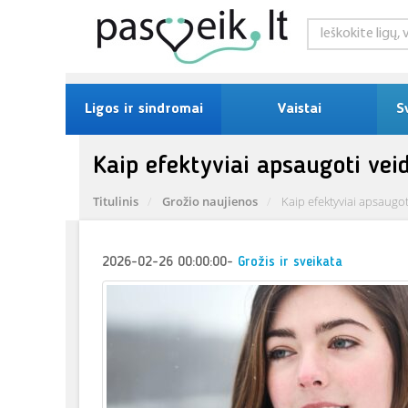
Ligos ir sindromai
Vaistai
S
Kaip efektyviai apsaugoti veid
Titulinis
Grožio naujienos
Kaip efektyviai apsaugot
2026-02-26 00:00:00
-
Grožis ir sveikata