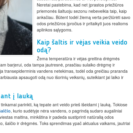
Neretai pastebima, kad net įprastos priežiūros
priemonės šaltuoju sezonu nebeveikia taip, kaip
anksčiau. Būtent todėl žiemą verta peržiūrėti savo
odos priežiūros įpročius ir pritaikyti juos realioms
aplinkos sąlygoms.
Kaip šaltis ir vėjas veikia veido
odą?
Žema temperatūra ir vėjas greitina drėgmės
niam barjerui, oda tampa jautresnė, prasčiau sulaiko drėgmę ir
dėja transepiderminis vandens netekimas, todėl oda greičiau praranda
rbiausia apsaugoti odą nuo išorinių veiksnių, suteikiant jai laiko ir
ant į lauką
inkamai parinkti, ką tepate ant veido prieš išeidami į lauką. Tokiose
alčio
, kurio sudėtyje nėra vandens, o pagrindą sudaro augaliniai
viestas maitina, minkština ir padeda sustiprinti natūralią odos
o, šalčio ir drėgmės. Toks sprendimas ypač aktualus vaikams, jautriai