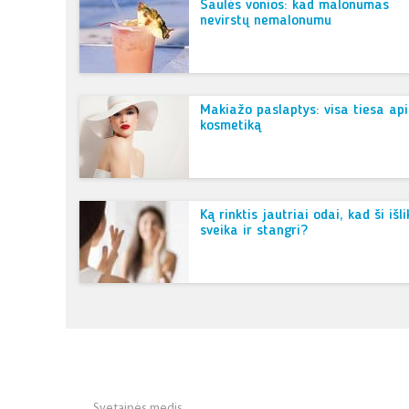
Saulės vonios: kad malonumas
nevirstų nemalonumu
Makiažo paslaptys: visa tiesa ap
kosmetiką
Ką rinktis jautriai odai, kad ši išli
sveika ir stangri?
Svetainės medis