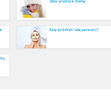
Odos priežiūra žiemą
ie
Kaip prižiūrėti odą pavasarį?
ktų