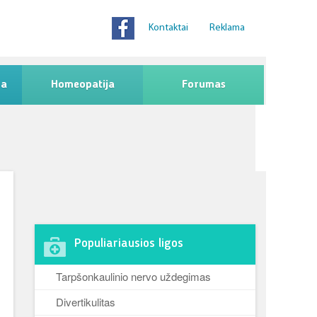
Kontaktai
Reklama
na
Homeopatija
Forumas
Populiariausios ligos
Tarpšonkaulinio nervo uždegimas
Divertikulitas