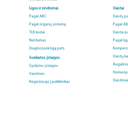
Ligos ir sindromai
Vaistai
Pagal ABC
Vaistų p
Pagal organų sistemą
Pagal A
TLK kodai
Vaistai 
Nėštumas
Pagal lig
Diagnozuok ligą pats
Kompens
Vaistų k
Sveikatos įstaigos
Augalinia
Gydymo įstaigos
Homeopat
Vaistinės
Vaistinia
Registracija į poliklinikas