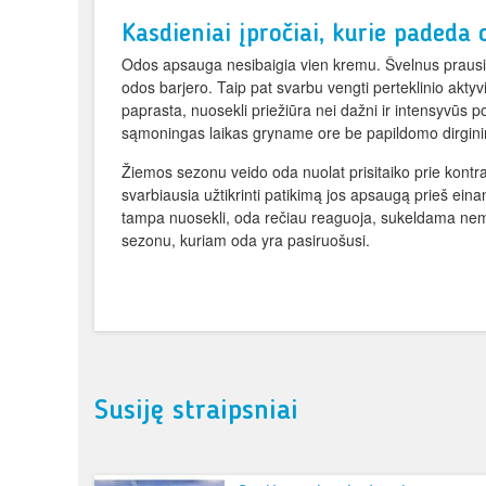
Kasdieniai įpročiai, kurie padeda
Odos apsauga nesibaigia vien kremu. Švelnus prausi
odos barjero. Taip pat svarbu vengti perteklinio akty
paprasta, nuosekli priežiūra nei dažni ir intensyvūs
sąmoningas laikas gryname ore be papildomo dirginim
Žiemos sezonu veido oda nuolat prisitaiko prie kontras
svarbiausia užtikrinti patikimą jos apsaugą prieš einan
tampa nuosekli, oda rečiau reaguoja, sukeldama nemal
sezonu, kuriam oda yra pasiruošusi.
Susiję straipsniai