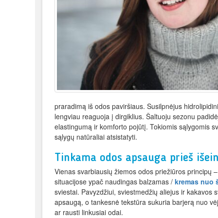
praradimą iš odos paviršiaus. Susilpnėjus hidrolipidi
lengviau reaguoja į dirgiklius. Šaltuoju sezonu padi
elastingumą ir komforto pojūtį. Tokiomis sąlygomis sva
sąlygų natūraliai atsistatyti.
Tinkama odos apsauga prieš išein
Vienas svarbiausių žiemos odos priežiūros principų – t
situacijose ypač naudingas balzamas /
kremas nuo š
sviestai. Pavyzdžiui, sviestmedžių aliejus ir kakavos s
apsaugą, o tankesnė tekstūra sukuria barjerą nuo vėj
ar rausti linkusiai odai.