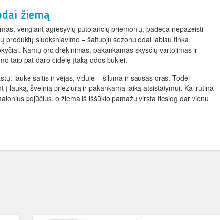
 odai žiemą
mas, vengiant agresyvių putojančių priemonių, padeda nepažeisti
vių produktų sluoksniavimo – šaltuoju sezonu odai labiau tinka
 pokyčiai. Namų oro drėkinimas, pakankamas skysčių vartojimas ir
o taip pat daro didelę įtaką odos būklei.
tų: lauke šaltis ir vėjas, viduje – šiluma ir sausas oras. Todėl
t į lauką, švelnią priežiūrą ir pakankamą laiką atsistatymui. Kai rutina
onius pojūčius, o žiema iš iššūkio pamažu virsta tiesiog dar vienu