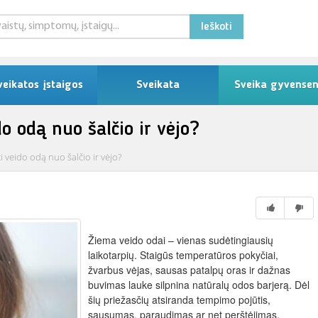
Ieškoti
veikatos įstaigos
Sveikata
Sveika gyvense
o odą nuo šalčio ir vėjo?
i veido odą nuo šalčio ir vėjo?
Žiema veido odai – vienas sudėtingiausių
laikotarpių. Staigūs temperatūros pokyčiai,
žvarbus vėjas, sausas patalpų oras ir dažnas
buvimas lauke silpnina natūralų odos barjerą. Dėl
šių priežasčių atsiranda tempimo pojūtis,
sausumas, paraudimas ar net perštėjimas.