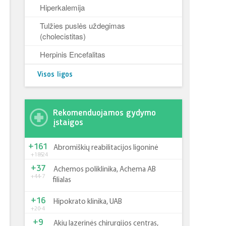
Hiperkalemija
Tulžies puslės uždegimas
(cholecistitas)
Herpinis Encefalitas
Visos ligos
Rekomenduojamos gydymo
įstaigos
+161
Abromiškių reabilitacijos ligoninė
+185
-24
+37
Achemos poliklinika, Achema AB
+44
-7
filialas
+16
Hipokrato klinika, UAB
+20
-4
+9
Akių lazerinės chirurgijos centras,