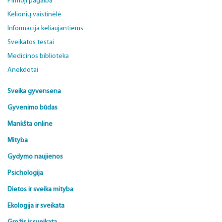
Pirmoji pagalba
Kelionių vaistinėlė
Informacija keliaujantiems
Sveikatos testai
Medicinos biblioteka
Anekdotai
Sveika gyvensena
Gyvenimo būdas
Mankšta online
Mityba
Gydymo naujienos
Psichologija
Dietos ir sveika mityba
Ekologija ir sveikata