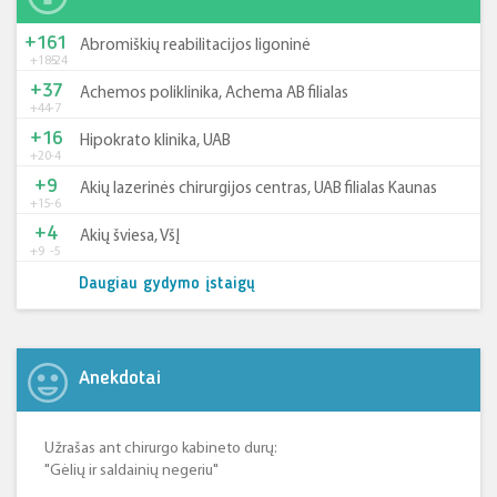
+161
Abromiškių reabilitacijos ligoninė
+185
-24
+37
Achemos poliklinika, Achema AB filialas
+44
-7
+16
Hipokrato klinika, UAB
+20
-4
+9
Akių lazerinės chirurgijos centras, UAB filialas Kaunas
+15
-6
+4
Akių šviesa, VšĮ
+9
-5
Daugiau gydymo įstaigų
Anekdotai
Užrašas ant chirurgo kabineto durų:
"Gėlių ir saldainių negeriu"