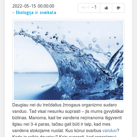
2022-05-15 00:00:00
-1
+0
-1
-
Ekologija ir sveikata
Daugiau nei du trečdalius žmogaus organizmo sudaro
vanduo. Tad visai nesunku suprasti – jis mums gyvybiškai
būtinas. Manoma, kad be vandens neįmanoma išgyventi
ilgiau nei 3-4 paras, tačiau gali būti ir taip, kad mes
vandens stokojame nuolat. Kuo kūnui svarbus
vanduo
?
Kada jo reikia daugiau? Kaip suprasti, kad organizmui