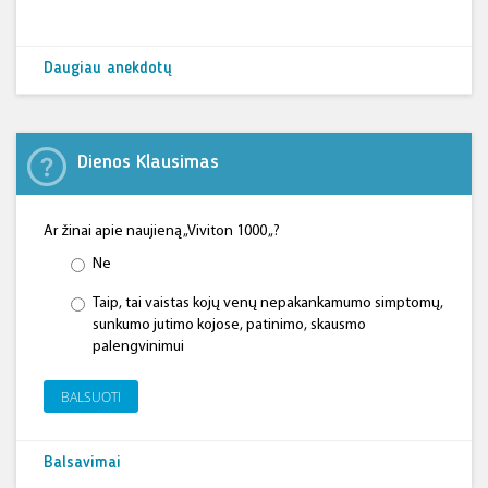
Daugiau anekdotų
Dienos Klausimas
Ar žinai apie naujieną „Viviton 1000 „?
Ne
Taip, tai vaistas kojų venų nepakankamumo simptomų,
sunkumo jutimo kojose, patinimo, skausmo
palengvinimui
BALSUOTI
Balsavimai