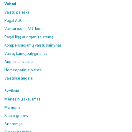
Vaistai
Vaistų paieška
Pagal ABC
Vaistai pagal ATC kodą
Pagal ligą ar organų sistemą
Kompensuojamų vaistų kainynas
Vaistų kainų palyginimas
Augaliniai vaistai
Homeopatiniai vaistai
Vaistiniai augalai
Sveikata
Mėnesinių skausmas
Mamoms
Kraujo grupės
Anatomija