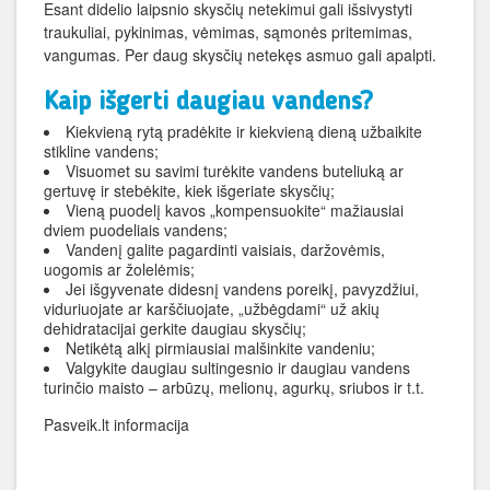
Esant didelio laipsnio skysčių netekimui gali išsivystyti
traukuliai, pykinimas, vėmimas, sąmonės pritemimas,
vangumas. Per daug skysčių netekęs asmuo gali apalpti.
Kaip išgerti daugiau vandens?
Kiekvieną rytą pradėkite ir kiekvieną dieną užbaikite
stikline vandens;
Visuomet su savimi turėkite vandens buteliuką ar
gertuvę ir stebėkite, kiek išgeriate skysčių;
Vieną puodelį kavos „kompensuokite“ mažiausiai
dviem puodeliais vandens;
Vandenį galite pagardinti vaisiais, daržovėmis,
uogomis ar žolelėmis;
Jei išgyvenate didesnį vandens poreikį, pavyzdžiui,
viduriuojate ar karščiuojate, „užbėgdami“ už akių
dehidratacijai gerkite daugiau skysčių;
Netikėtą alkį pirmiausiai malšinkite vandeniu;
Valgykite daugiau sultingesnio ir daugiau vandens
turinčio maisto – arbūzų, melionų, agurkų, sriubos ir t.t.
Pasveik.lt informacija