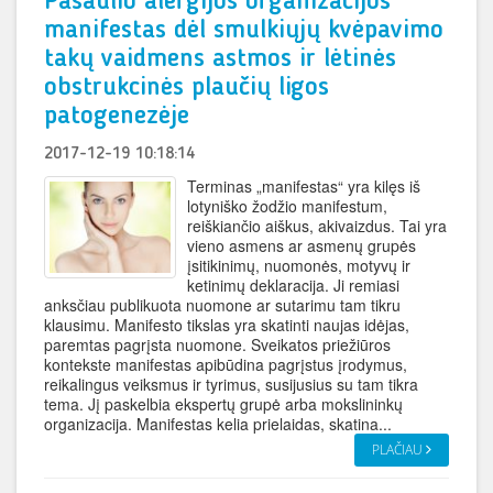
Pasaulio alergijos organizacijos
manifestas dėl smulkiųjų kvėpavimo
takų vaidmens astmos ir lėtinės
obstrukcinės plaučių ligos
patogenezėje
2017-12-19 10:18:14
Terminas „manifestas“ yra kilęs iš
lotyniško žodžio manifestum,
reiškiančio aiškus, akivaizdus. Tai yra
vieno asmens ar asmenų grupės
įsitikinimų, nuomonės, motyvų ir
ketinimų deklaracija. Ji remiasi
anksčiau publikuota nuomone ar sutarimu tam tikru
klausimu. Manifesto tikslas yra skatinti naujas idėjas,
paremtas pagrįsta nuomone. Sveikatos priežiūros
kontekste manifestas apibūdina pagrįstus įrodymus,
reikalingus veiksmus ir tyrimus, susijusius su tam tikra
tema. Jį paskelbia ekspertų grupė arba mokslininkų
organizacija. Manifestas kelia prielaidas, skatina...
PLAČIAU