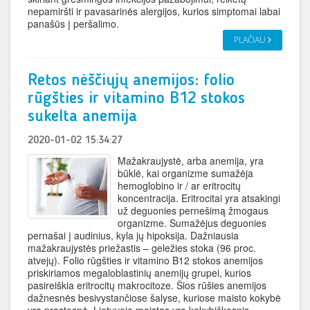
nepamiršti ir pavasarinės alergijos, kurios simptomai labai
panašūs į peršalimo.
PLAČIAU
Retos nėščiųjų anemijos: folio
rūgšties ir vitamino B12 stokos
sukelta anemija
2020-01-02 15:34:27
Mažakraujystė, arba anemija, yra
būklė, kai organizme sumažėja
hemoglobino ir / ar eritrocitų
koncentracija. Eritrocitai yra atsakingi
už deguonies pernešimą žmogaus
organizme. Sumažėjus deguonies
pernašai į audinius, kyla jų hipoksija. Dažniausia
mažakraujystės priežastis – geležies stoka (96 proc.
atvejų). Folio rūgšties ir vitamino B12 stokos anemijos
priskiriamos megaloblastinių anemijų grupei, kurios
pasireiškia eritrocitų makrocitoze. Šios rūšies anemijos
dažnesnės besivystančiose šalyse, kuriose maisto kokybė