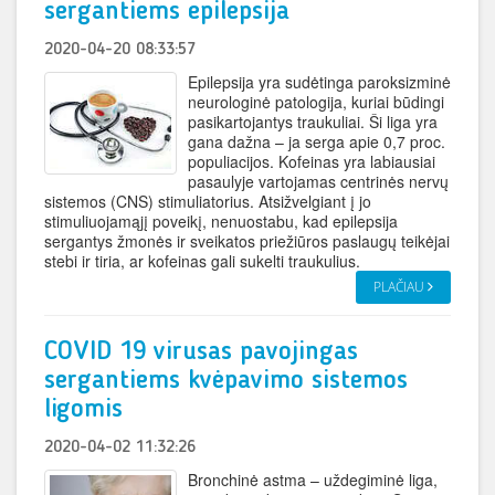
sergantiems epilepsija
2020-04-20 08:33:57
Epilepsija yra sudėtinga paroksizminė
neurologinė patologija, kuriai būdingi
pasikartojantys traukuliai. Ši liga yra
gana dažna – ja serga apie 0,7 proc.
populiacijos. Kofeinas yra labiausiai
pasaulyje vartojamas centrinės nervų
sistemos (CNS) stimuliatorius. Atsižvelgiant į jo
stimuliuojamąjį poveikį, nenuostabu, kad epilepsija
sergantys žmonės ir sveikatos priežiūros paslaugų teikėjai
stebi ir tiria, ar kofeinas gali sukelti traukulius.
PLAČIAU
COVID 19 virusas pavojingas
sergantiems kvėpavimo sistemos
ligomis
2020-04-02 11:32:26
Bronchinė astma – uždegiminė liga,