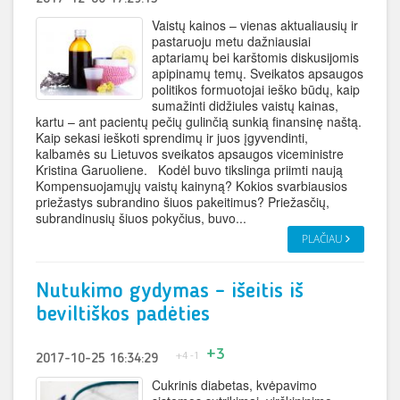
Vaistų kainos – vienas aktualiausių ir
pastaruoju metu dažniausiai
aptariamų bei karštomis diskusijomis
apipinamų temų. Sveikatos apsaugos
politikos formuotojai ieško būdų, kaip
sumažinti didžiules vaistų kainas,
kartu – ant pacientų pečių gulinčią sunkią finansinę naštą.
Kaip sekasi ieškoti sprendimų ir juos įgyvendinti,
kalbamės su Lietuvos sveikatos apsaugos viceministre
Kristina Garuoliene. Kodėl buvo tikslinga priimti naują
Kompensuojamųjų vaistų kainyną? Kokios svarbiausios
priežastys subrandino šiuos pakeitimus? Priežasčių,
subrandinusių šiuos pokyčius, buvo...
PLAČIAU
Nutukimo gydymas – išeitis iš
beviltiškos padėties
+3
+4
-1
2017-10-25 16:34:29
Cukrinis diabetas, kvėpavimo