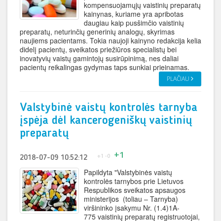
kompensuojamųjų vaistinių preparatų
kainynas, kuriame yra apribotas
daugiau kaip pusšimčio vaistinių
preparatų, neturinčių generinių analogų, skyrimas
naujiems pacientams. Tokia naujoji kainyno redakcija kelia
didelį pacientų, sveikatos priežiūros specialistų bei
inovatyvių vaistų gamintojų susirūpinimą, nes daliai
pacientų reikalingas gydymas taps sunkiai prieinamas.
PLAČIAU
Valstybinė vaistų kontrolės tarnyba
įspėja dėl kancerogeniškų vaistinių
preparatų
+1
+1
-0
2018-07-09 10:52:12
Papildyta "Valstybinės vaistų
kontrolės tarnybos prie Lietuvos
Respublikos sveikatos apsaugos
ministerijos (toliau – Tarnyba)
viršininko įsakymu Nr. (1.4)1A-
775 vaistinių preparatų registruotojai,