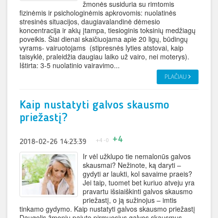
žmonės susiduria su rimtomis
fizinėmis ir psichologinėmis apkrovomis: nuolatinės
stresinės situacijos, daugiavalandinė dėmesio
koncentracija ir akių įtampa, tiesioginis toksinių medžiagų
poveikis. Šiai dienai skaičiuojama apie 20 ligų, būdingų
vyrams- vairuotojams (stipresnės lyties atstovai, kaip
taisyklė, praleidžia daugiau laiko už vairo, nei moterys).
Ištirta: 3-5 nuolatinio vairavimo...
PLAČIAU
Kaip nustatyti galvos skausmo
priežastį?
+4
+4
-0
2018-02-26 14:23:39
Ir vėl užklupo tie nemalonūs galvos
skausmai? Nežinote, ką daryti –
gydyti ar laukti, kol savaime praeis?
Jei taip, tuomet bet kuriuo atveju yra
pravartu išsiaiškinti galvos skausmo
priežastį, o ją sužinojus – imtis
tinkamo gydymo. Kaip nustatyti galvos skausmo priežastį
Daugelis žmonių pajutę pirmuosius galvos skausmus