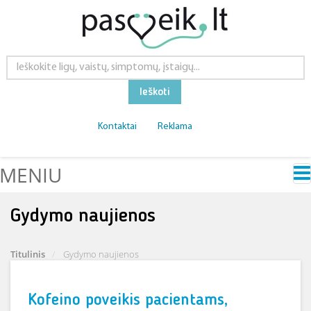
Ieškoti
Kontaktai
Reklama
MENIU
Gydymo naujienos
Titulinis
Gydymo naujienos
Kofeino poveikis pacientams,