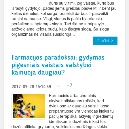
duris su viltimi, jog vaistai, kurie bus
išrašyti gydytojo, padės jiems greičiau pasveikti ir bent jau
kelias dieneles, kol serga, praleisti darbus ir pasveikti
ramiai namuose. Visgi, vienas iš pačių bjauriausių
peršalimo simptomų - sloga. Tad šiame straipsnyje
apžvelgiame keletą būdų, kaip išsigyti slogą. Su sloga
organizmas ne visada susidoroja...
PLAČIAU
Farmacijos paradoksai: gydymas
pigesniais vaistais valstybei
kainuoja daugiau?
+7
+7
-0
2017-09-28 15:14:39
Farmacinis arba cheminis
ekvivalentiškumas reiškia, kad
dviejuose ar daugiau vaistiniuose
preparatuose yra vienodas kiekis tų
pačių terapiškai aktyvių ingredientų
identiškomis dozėmis ir kad tos
dozės atitinka grynumo, veikliosios medžiagos kiekio