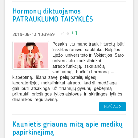
Hormonų diktuojamos
PATRAUKLUMO TAISYKLĖS
+1
+1
-0
2019-06-13 10:39:59
Posakis „tu mane trauki!“ turėtų būti
išskirtas rausvu šauktuku. Belgijos
Lježo universiteto ir Vokietijos Saro
universiteto mokslininkai
atrado funkciją, išskiriančią
vadinamąjį bučinių hormoną –
kispeptiną. Išanalizavę pelių patelių elgesį
laboratorijoje, mokslininkai atrado, kad ši medžiaga
gali būti atsakinga už tiriamųjų gyvūnų gebėjimą
pritraukti priešingos lyties atstovus ir skirtingos lytinės
dinamikos reguliavimą.
PLAČIAU
Kaunietis griauna mitą apie medikų
papirkinėjimą