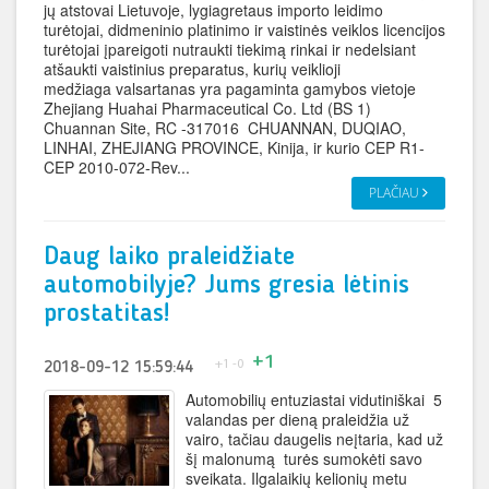
jų atstovai Lietuvoje, lygiagretaus importo leidimo
turėtojai, didmeninio platinimo ir vaistinės veiklos licencijos
turėtojai įpareigoti nutraukti tiekimą rinkai ir nedelsiant
atšaukti vaistinius preparatus, kurių veiklioji
medžiaga valsartanas yra pagaminta gamybos vietoje
Zhejiang Huahai Pharmaceutical Co. Ltd (BS 1)
Chuannan Site, RC -317016 CHUANNAN, DUQIAO,
LINHAI, ZHEJIANG PROVINCE, Kinija, ir kurio CEP R1-
CEP 2010-072-Rev...
PLAČIAU
Daug laiko praleidžiate
automobilyje? Jums gresia lėtinis
prostatitas!
+1
+1
-0
2018-09-12 15:59:44
Automobilių entuziastai vidutiniškai 5
valandas per dieną praleidžia už
vairo, tačiau daugelis neįtaria, kad už
šį malonumą turės sumokėti savo
sveikata. Ilgalaikių kelionių metu