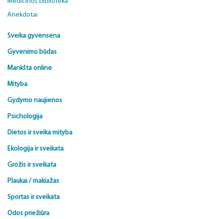
Medicinos biblioteka
Anekdotai
Sveika gyvensena
Gyvenimo būdas
Mankšta online
Mityba
Gydymo naujienos
Psichologija
Dietos ir sveika mityba
Ekologija ir sveikata
Grožis ir sveikata
Plaukai / makiažas
Sportas ir sveikata
Odos priežiūra