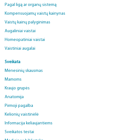
Pagal ligą ar organų sistemą
Kompensuojamų vaistų kainynas
Vaistų kainų palyginimas
Augaliniai vaistai
Homeopatiniai vaistai
Vaistiniai augalai
Sveikata
Mėnesinių skausmas
Mamoms
Kraujo grupės
Anatomija
Pirmoji pagalba
Kelionių vaistinėlė
Informacija keliaujantiems
Sveikatos testai