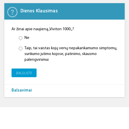
Dienos Klausimas
Ar žinai apie naujieną „Viviton 1000 „?
Ne
Taip, tai vaistas kojų venų nepakankamumo simptomų,
sunkumo jutimo kojose, patinimo, skausmo
palengvinimui
BALSUOTI
Balsavimai