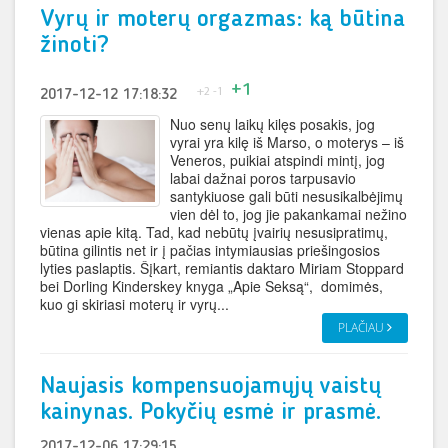
Vyrų ir moterų orgazmas: ką būtina
žinoti?
+1
+2
-1
2017-12-12 17:18:32
Nuo senų laikų kilęs posakis, jog
vyrai yra kilę iš Marso, o moterys – iš
Veneros, puikiai atspindi mintį, jog
labai dažnai poros tarpusavio
santykiuose gali būti nesusikalbėjimų
vien dėl to, jog jie pakankamai nežino
vienas apie kitą. Tad, kad nebūtų įvairių nesusipratimų,
būtina gilintis net ir į pačias intymiausias priešingosios
lyties paslaptis. Šįkart, remiantis daktaro Miriam Stoppard
bei Dorling Kinderskey knyga „Apie Seksą“, domimės,
kuo gi skiriasi moterų ir vyrų...
PLAČIAU
Naujasis kompensuojamųjų vaistų
kainynas. Pokyčių esmė ir prasmė.
2017-12-06 17:29:15