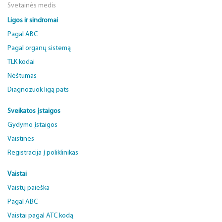
Svetainės medis
Ligos ir sindromai
Pagal ABC
Pagal organų sistemą
TLK kodai
Nėštumas
Diagnozuok ligą pats
Sveikatos įstaigos
Gydymo įstaigos
Vaistinės
Registracija į poliklinikas
Vaistai
Vaistų paieška
Pagal ABC
Vaistai pagal ATC kodą