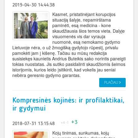
2019-04-30 14:44:38
Kasmet, pristatinėjant korupcijos
situaciją šalyje, nepamirštama
paminėti, esą medicina - kone
skaudžiausia šios temos vieta. Dalyje
visuomenės vis dar vyrauja
nuomonė, esą nemokamo gydymo
Lietuvoje nėra, o už žmogišką gydytojo rūpestį, privalu
pamokėti jam į kišenę. Tačiau su mūsų redakcija
susisiekęs kaunietis Andrius Buteikis sako norintis paneigti
tokias nuostatas. Jis sutiko pasidalinti skaudžiomis šeimos
istorijomis, kurios leido įsitikinti, kad vokelis jau seniai
nebėra geresnio gydymo garantas.
PLAČIAU
Kompresinės kojinės: ir profilaktikai,
ir gydymui
+3
+4
-1
2018-07-31 13:15:48
Kojų tinimas, sunkumas, kojų