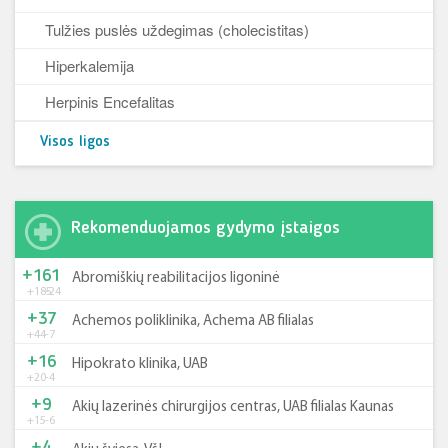
Tulžies puslės uždegimas (cholecistitas)
Hiperkalemija
Herpinis Encefalitas
Visos ligos
Rekomenduojamos gydymo įstaigos
+161
Abromiškių reabilitacijos ligoninė
+185
-24
+37
Achemos poliklinika, Achema AB filialas
+44
-7
+16
Hipokrato klinika, UAB
+20
-4
+9
Akių lazerinės chirurgijos centras, UAB filialas Kaunas
+15
-6