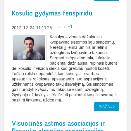
Kosulio gydymas fenspiridu
-1
+0
-1
2017-12-24 11:11:26
Kosulys – vienas dažniausių
kvėpavimo sistemos ligų simptomų.
Neretai jį lemia ūminis ar lėtinis
uždegimas kvėpavimo takuose.
Sergant kvėpavimo takų infekcija,
pacientai dažniausiai rūpinasi būtent
dėl kosulio ir visada siekia kuo greičiau nustoti kosėti.
Tačiau reikia nepamiršti, kad kosulys – svarbus
apsauginis refleksas, apsaugantis nuo aspiracijos ir
užtikrinantis kvėpavimo takų išsivalymą. Šis simptomas
gali nurodyti kvėpavimo takuose esantį uždegimą.
Gydytojo uždavinys – išaiškinti pacientui kosulio svarbą ir
paskirti tinkamą, uždegimą...
PLAČIAU
Visuotinės astmos asociacijos ir