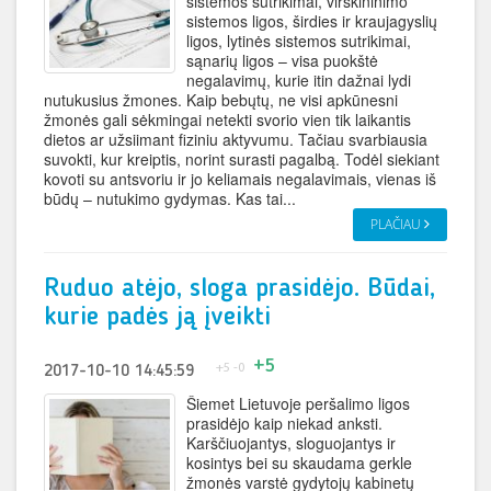
sistemos sutrikimai, virškininimo
sistemos ligos, širdies ir kraujagyslių
ligos, lytinės sistemos sutrikimai,
sąnarių ligos – visa puokštė
negalavimų, kurie itin dažnai lydi
nutukusius žmones. Kaip bebųtų, ne visi apkūnesni
žmonės gali sėkmingai netekti svorio vien tik laikantis
dietos ar užsiimant fiziniu aktyvumu. Tačiau svarbiausia
suvokti, kur kreiptis, norint surasti pagalbą. Todėl siekiant
kovoti su antsvoriu ir jo keliamais negalavimais, vienas iš
būdų – nutukimo gydymas. Kas tai...
PLAČIAU
Ruduo atėjo, sloga prasidėjo. Būdai,
kurie padės ją įveikti
+5
+5
-0
2017-10-10 14:45:59
Šiemet Lietuvoje peršalimo ligos
prasidėjo kaip niekad anksti.
Karščiuojantys, sloguojantys ir
kosintys bei su skaudama gerkle
žmonės varstė gydytojų kabinetų