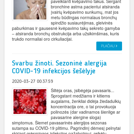
paveikianti kvėpavimo takus. Sergant
bronchine astma pacientui atsiranda
įvairių kvėpavimo sunkumų, mat jos
metu būdingas normalaus bronchų
spindžio susiaurėjimas, gleivinės
paburkimas ir gausesnė kvėpavimo takų sekreto gamyba
– atsiranda bronchų obstrukcija arba užsikimšimas, kuris
trukdo normaliai oro cirkuliacijai.
PLAČIAU
Svarbu žinoti. Sezoninė alergija
COVID-19 infekcijos šešėlyje
2020-03-27 00:37:59
Šiltėja oras, įsibėgėja pavasaris...
Sprogstant medžiams ir kitiems
augalams, ženkliai didėja žiedadulkių
koncentracija ore, o tai provokuoja
polinozės (dar vadinamos šienlige ar
pavasarine alergine sloga)
simptomus. Šiemet pavasarinės alergijos sezonas
sutampa su COVID-19 plitimu. Pagrindinį dėmesį pelnytai
skiriant grėsmingos infekcijos pažabojimui, reikėtų