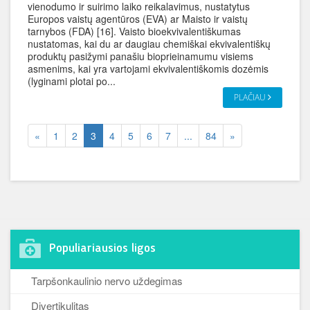
vienodumo ir suirimo laiko reikalavimus, nustatytus
Europos vaistų agentūros (EVA) ar Maisto ir vaistų
tarnybos (FDA) [16]. Vaisto bioekvivalentiškumas
nustatomas, kai du ar daugiau chemiškai ekvivalentiškų
produktų pasižymi panašiu bioprieinamumu visiems
asmenims, kai yra vartojami ekvivalentiškomis dozėmis
(lyginami plotai po...
PLAČIAU
«
1
2
3
4
5
6
7
...
84
»
Populiariausios ligos
Tarpšonkaulinio nervo uždegimas
Divertikulitas