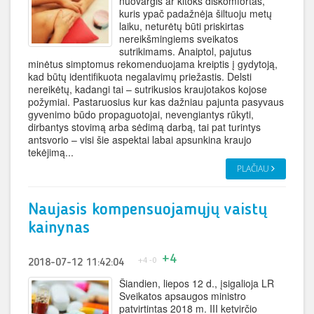
nuovargis ar kitoks diskomfortas,
kuris ypač padažnėja šiltuoju metų
laiku, neturėtų būti priskirtas
nereikšmingiems sveikatos
sutrikimams. Anaiptol, pajutus
minėtus simptomus rekomenduojama kreiptis į gydytoją,
kad būtų identifikuota negalavimų priežastis. Delsti
nereikėtų, kadangi tai – sutrikusios kraujotakos kojose
požymiai. Pastaruosius kur kas dažniau pajunta pasyvaus
gyvenimo būdo propaguotojai, nevengiantys rūkyti,
dirbantys stovimą arba sėdimą darbą, tai pat turintys
antsvorio – visi šie aspektai labai apsunkina kraujo
tekėjimą...
PLAČIAU
Naujasis kompensuojamųjų vaistų
kainynas
+4
+4
-0
2018-07-12 11:42:04
Šiandien, liepos 12 d., įsigalioja LR
Sveikatos apsaugos ministro
patvirtintas 2018 m. III ketvirčio