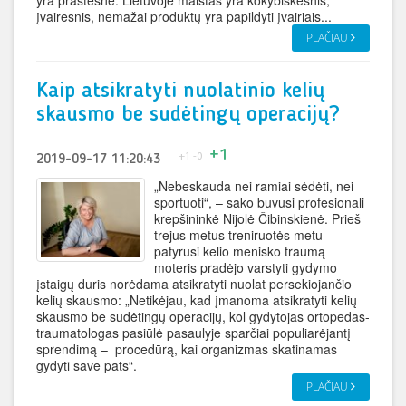
yra prastesnė. Lietuvoje maistas yra kokybiškesnis,
įvairesnis, nemažai produktų yra papildyti įvairiais...
PLAČIAU
Kaip atsikratyti nuolatinio kelių
skausmo be sudėtingų operacijų?
+1
+1
-0
2019-09-17 11:20:43
„Nebeskauda nei ramiai sėdėti, nei
sportuoti“, – sako buvusi profesionali
krepšininkė Nijolė Čibinskienė. Prieš
trejus metus treniruotės metu
patyrusi kelio menisko traumą
moteris pradėjo varstyti gydymo
įstaigų duris norėdama atsikratyti nuolat persekiojančio
kelių skausmo: „Netikėjau, kad įmanoma atsikratyti kelių
skausmo be sudėtingų operacijų, kol gydytojas ortopedas-
traumatologas pasiūlė pasaulyje sparčiai populiarėjantį
sprendimą – procedūrą, kai organizmas skatinamas
gydyti save pats“.
PLAČIAU