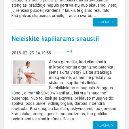
stengiasi pradžioje nepulti gerti vaistų nuo skausmo, vietoj
jų renkasi puodelį vandens ir laukia teigiamo rezultato –
kad galvos skausmas praeitų. Tačiau svarbu...
PLAČIAU
Neleiskite kapiliarams snausti!
+3
+3
-0
2018-02-23 14:19:36
Ar yra garantija, kad vitaminai ir
mikroelementai organizme patenka į
jiems skirtą vietą? Už tai atsakinga
mūsų vidinė, asmeninė pristatymo
sistema - kapiliarinis tinklas.
Šiuolaikiniame suaugusio žmogaus
kūne „ dirba“ tik 20-30% kapiliarų, kiti yra "snaudimo"
būsenoje. Nuo to, kiek jie aktyvūs, priklauso mūsų veido
spalva, odos būklė, vidinių organų darbas ir bendra
savijauta. Kuo daugiau kapiliarų aktyvuojami, tuo geresnė
kraujotaka, energingesnis metabolizmas, tuo greičiau
pašalinami toksinai ir kūnas išlieka...
PLAČIAU