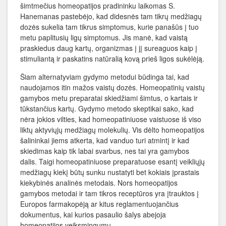
šimtmečius homeopatijos pradininku laikomas S.
Hanemanas pastebėjo, kad didesnės tam tikrų medžiagų
dozės sukelia tam tikrus simptomus, kurie panašūs į tuo
metu paplitusių ligų simptomus. Jis manė, kad vaistą
praskiedus daug kartų, organizmas į jį sureaguos kaip į
stimuliantą ir paskatins natūralią kovą prieš ligos sukėlėją.
Šiam alternatyviam gydymo metodui būdinga tai, kad
naudojamos itin mažos vaistų dozės. Homeopatinių vaistų
gamybos metu preparatai skiedžiami šimtus, o kartais ir
tūkstančius kartų. Gydymo metodo skeptikai sako, kad
nėra jokios vilties, kad homeopatiniuose vaistuose iš viso
liktų aktyviųjų medžiagų molekulių. Vis dėlto homeopatijos
šalininkai jiems atkerta, kad vanduo turi atmintį ir kad
skiedimas kaip tik labai svarbus, nes tai yra gamybos
dalis. Taigi homeopatiniuose preparatuose esantį veikliųjų
medžiagų kiekį būtų sunku nustatyti bet kokiais įprastais
kiekybinės analinės metodais. Nors homeopatijos
gamybos metodai ir tam tikros receptūros yra įtrauktos į
Europos farmakopėją ar kitus reglamentuojančius
dokumentus, kai kurios pasaulio šalys abejoja
homeopatijos veiksmingumu.