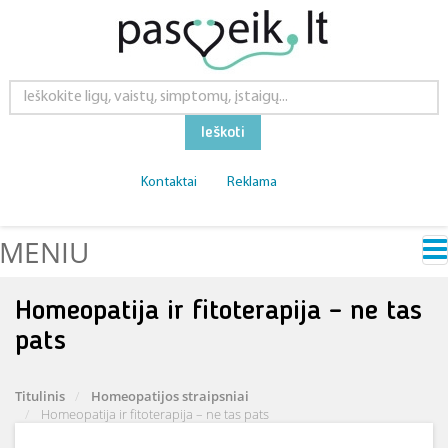
Ieškoti
Kontaktai
Reklama
MENIU
Homeopatija ir fitoterapija – ne tas
pats
Titulinis
Homeopatijos straipsniai
Homeopatija ir fitoterapija – ne tas pats