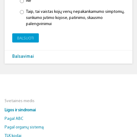
Ne
Taip, tai vaistas kojų venų nepakankamumo simptomų,
sunkumo jutimo kojose, patinimo, skausmo
palengvinimui
BALSUOTI
Balsavimai
Svetainės medis
Ligos ir sindromai
Pagal ABC
Pagal organų sistemą
TLK kodai