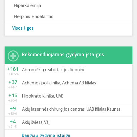
Hiperkalemija
Herpinis Encefalitas
Visos ligos
Rekomenduojamos gydymo įstaigos
+161
Abromiškių reabilitacijos ligoninė
+185
-24
+37
Achemos poliklinika, Achema AB filialas
+44
-7
+16
Hipokrato klinika, UAB
+20
-4
+9
Akių lazerinės chirurgijos centras, UAB filialas Kaunas
+15
-6
+4
Akių šviesa, VšĮ
+9
-5
Daugiau gydymo įstaigų