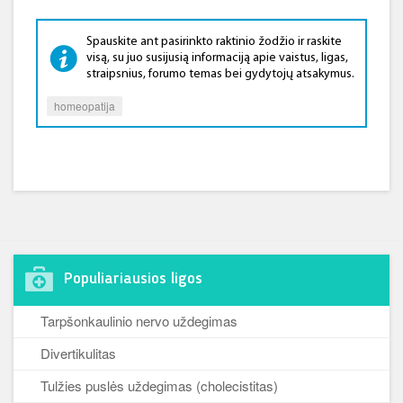
Spauskite ant pasirinkto raktinio žodžio ir raskite
visą, su juo susijusią informaciją apie vaistus, ligas,
straipsnius, forumo temas bei gydytojų atsakymus.
homeopatija
Populiariausios ligos
Tarpšonkaulinio nervo uždegimas
Divertikulitas
Tulžies puslės uždegimas (cholecistitas)