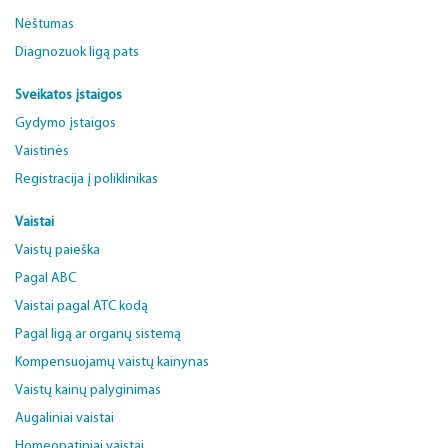
Nėštumas
Diagnozuok ligą pats
Sveikatos įstaigos
Gydymo įstaigos
Vaistinės
Registracija į poliklinikas
Vaistai
Vaistų paieška
Pagal ABC
Vaistai pagal ATC kodą
Pagal ligą ar organų sistemą
Kompensuojamų vaistų kainynas
Vaistų kainų palyginimas
Augaliniai vaistai
Homeopatiniai vaistai