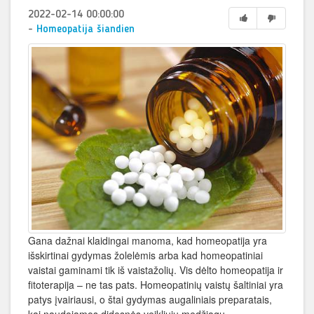
2022-02-14 00:00:00
-
Homeopatija šiandien
Gana dažnai klaidingai manoma, kad homeopatija yra
išskirtinai gydymas žolelėmis arba kad homeopatiniai
vaistai gaminami tik iš vaistažolių. Vis dėlto homeopatija ir
fitoterapija – ne tas pats. Homeopatinių vaistų šaltiniai yra
patys įvairiausi, o štai gydymas augaliniais preparatais,
kai naudojamos didesnės veikliųjų medžiagų