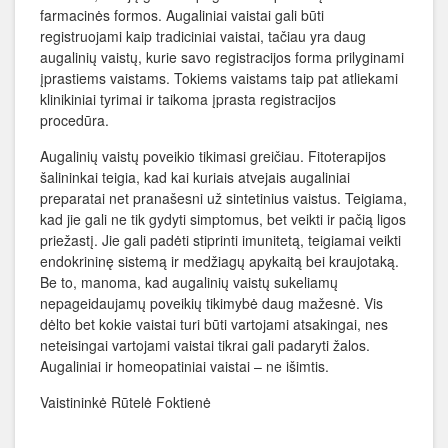
farmacinės formos. Augaliniai vaistai gali būti
registruojami kaip tradiciniai vaistai, tačiau yra daug
augalinių vaistų, kurie savo registracijos forma prilyginami
įprastiems vaistams. Tokiems vaistams taip pat atliekami
klinikiniai tyrimai ir taikoma įprasta registracijos
procedūra.
Augalinių vaistų poveikio tikimasi greičiau. Fitoterapijos
šalininkai teigia, kad kai kuriais atvejais augaliniai
preparatai net pranašesni už sintetinius vaistus. Teigiama,
kad jie gali ne tik gydyti simptomus, bet veikti ir pačią ligos
priežastį. Jie gali padėti stiprinti imunitetą, teigiamai veikti
endokrininę sistemą ir medžiagų apykaitą bei kraujotaką.
Be to, manoma, kad augalinių vaistų sukeliamų
nepageidaujamų poveikių tikimybė daug mažesnė. Vis
dėlto bet kokie vaistai turi būti vartojami atsakingai, nes
neteisingai vartojami vaistai tikrai gali padaryti žalos.
Augaliniai ir homeopatiniai vaistai – ne išimtis.
Vaistininkė Rūtelė Foktienė