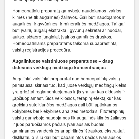
Homeopatinių preparatų gamyboje naudojamos įvairios
kilmės (ne tik augalinės) žaliavos. Gali būti naudojamos ir
augalinės, ir gyvūninės, ir mineralinės medžiagos. Tai gali
būti įvairių augalų ekstraktai, gyvūnų sekretai ar nuodai,
aukso, sidabro junginiai, įvairios gamtinės druskos.
Homeopatiniams preparatams taikoma supaprastintą
vaistų registracijos procedūra.
Augaliniuose vaistiniuose preparatuose – daug
didesnės veikliųjų medžiagų koncentracijos
Augaliniai vaistiniai preparatai nuo homeopatinių vaistų
pirmiausiai skiriasi tuo, kad juose veikliųjų medžiagų kiekis
yra griežtai reglamentuojamas ir jis yra kur kas didesnis ir
„apčiuopiamas“. Šios veikliosios, terapinį efektą kur kas
greičiau suteikiančios medžiagos gali būti aptinkamos
kokybinės bei kiekybinės analizės metodais. Fitoterapinių
vaistų gamyboje naudojamos tik augalinės kilmės žaliavos
ir juos paruošiamos pačiais įvairiausiais būdais –
gaminamos vandeninės ar spiritinės ištraukos, ekstraktai,
distiliatai, o iš jų gali būti pagamintos pačios įvairiausios