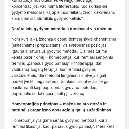
koncentracijos, vadinama fitoterapija. Kuo skiriasi šie
gydymo metodai ir ką apie juos reikėtų žinoti kiekvienam,
kuris domisi natūraliais gydymo keliais?
Natūraliais gydymo metodais domimasi vis dažniau
Nors kurį laiką žmonija didesnį dėmesį skyrė cheminiams
(sintetiniams) preparatams, vis svarbesnes pozicijas
įgauna ir natūralūs gydymo metodai. Čia mes turime
keletą pasirinkimų – homeopatiją, kuri remiasi senoviniu
terminu „panašus gydo panašų“ ir fitoterapiją, dar
vadinamą augalų terapija, kuri remiasi gydymu
vaistažolėmis. Šie metodai lengvesniais atvejais gali
padėti įveikti negalavimus. Sunkesniais atvejais jie gali
pasitarnauti kaip papildomas gydymo metodas,
papildantis sudėtingesnį kelią į sveikimą.
Homeopatijos principas – mažos vaisto dozės ir
natūralių organizmo apsauginių galių sužadinimas
Homeopatija yra gana senas gydymo metodas, kuris
remiasi filosofija, kad „panašus gydo panašų“. Prieš kelis