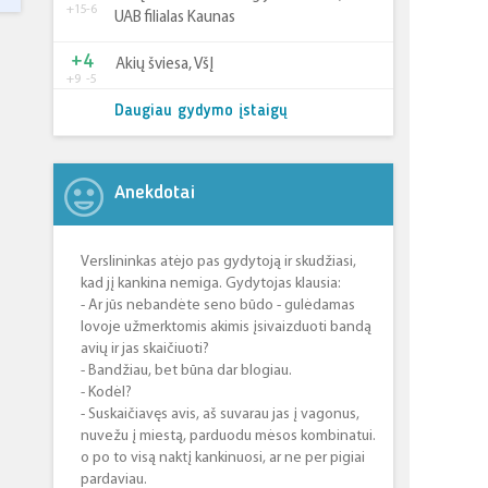
+15
-6
UAB filialas Kaunas
+4
Akių šviesa, VšĮ
+9
-5
Daugiau gydymo įstaigų
Anekdotai
Verslininkas atėjo pas gydytoją ir skudžiasi,
kad jį kankina nemiga. Gydytojas klausia:
- Ar jūs nebandėte seno būdo - gulėdamas
lovoje užmerktomis akimis įsivaizduoti bandą
avių ir jas skaičiuoti?
- Bandžiau, bet būna dar blogiau.
- Kodėl?
- Suskaičiavęs avis, aš suvarau jas į vagonus,
nuvežu į miestą, parduodu mėsos kombinatui.
o po to visą naktį kankinuosi, ar ne per pigiai
pardaviau.