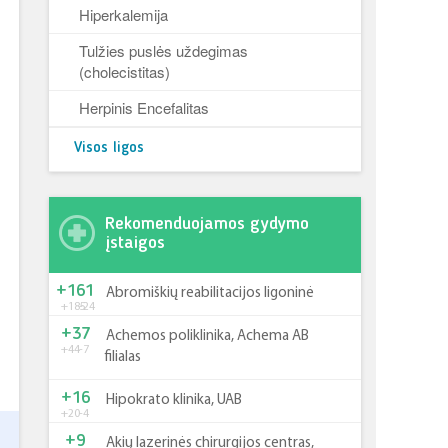
Hiperkalemija
Tulžies puslės uždegimas
(cholecistitas)
Herpinis Encefalitas
Visos ligos
Rekomenduojamos gydymo
įstaigos
+161
Abromiškių reabilitacijos ligoninė
+185
-24
+37
Achemos poliklinika, Achema AB
+44
-7
filialas
+16
Hipokrato klinika, UAB
+20
-4
+9
Akių lazerinės chirurgijos centras,