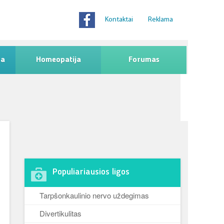
Kontaktai
Reklama
na
Homeopatija
Forumas
Populiariausios ligos
Tarpšonkaulinio nervo uždegimas
Divertikulitas