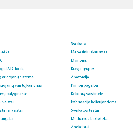
Sveikata
aieška
Mėnesinių skausmas
BC
Mamoms
pagal ATC kodą
Kraujo grupės
ą ar organų sistemą
Anatomija
uojamų vaistų kainynas
Pirmoji pagalba
ainų palyginimas
Kelionių vaistinėlė
i vaistai
Informacija keliaujantiems
iniai vaistai
Sveikatos testai
i augalai
Medicinos biblioteka
Anekdotai