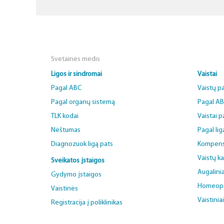
Svetainės medis
Ligos ir sindromai
Vaistai
Pagal ABC
Vaistų p
Pagal organų sistemą
Pagal A
TLK kodai
Vaistai 
Nėštumas
Pagal lig
Diagnozuok ligą pats
Kompens
Vaistų k
Sveikatos įstaigos
Augalinia
Gydymo įstaigos
Homeopat
Vaistinės
Vaistinia
Registracija į poliklinikas