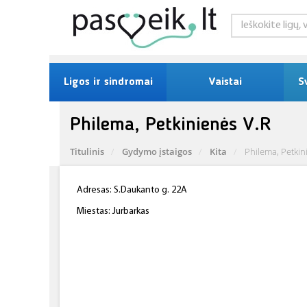
Ligos ir sindromai
Vaistai
S
Philema, Petkinienės V.R
Titulinis
Gydymo įstaigos
Kita
Philema, Petkin
Adresas: S.Daukanto g. 22A
Miestas: Jurbarkas