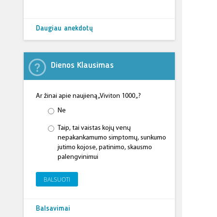
Daugiau anekdotų
Dienos Klausimas
Ar žinai apie naujieną „Viviton 1000 „?
Ne
Taip, tai vaistas kojų venų
nepakankamumo simptomų, sunkumo
jutimo kojose, patinimo, skausmo
palengvinimui
BALSUOTI
Balsavimai