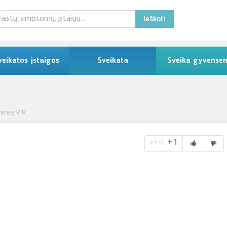
Ieškoti
veikatos įstaigos
Sveikata
Sveika gyvense
ienės V.R
+1
+1
-0