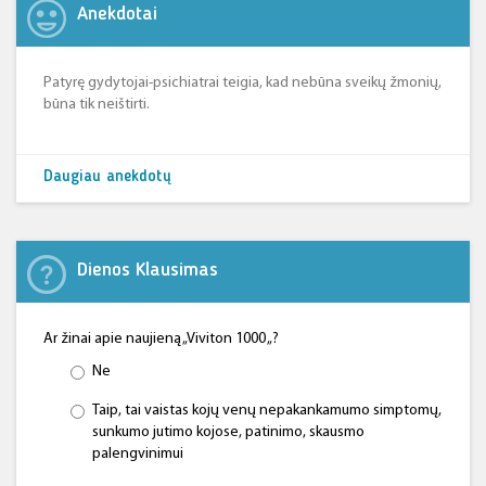
Anekdotai
Patyrę gydytojai-psichiatrai teigia, kad nebūna sveikų žmonių,
būna tik neištirti.
Daugiau anekdotų
Dienos Klausimas
Ar žinai apie naujieną „Viviton 1000 „?
Ne
Taip, tai vaistas kojų venų nepakankamumo simptomų,
sunkumo jutimo kojose, patinimo, skausmo
palengvinimui