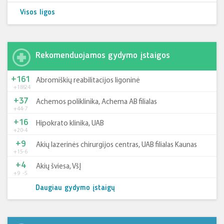
Visos ligos
Rekomenduojamos gydymo įstaigos
+161
Abromiškių reabilitacijos ligoninė
+185
-24
+37
Achemos poliklinika, Achema AB filialas
+44
-7
+16
Hipokrato klinika, UAB
+20
-4
+9
Akių lazerinės chirurgijos centras, UAB filialas Kaunas
+15
-6
+4
Akių šviesa, VšĮ
+9
-5
Daugiau gydymo įstaigų