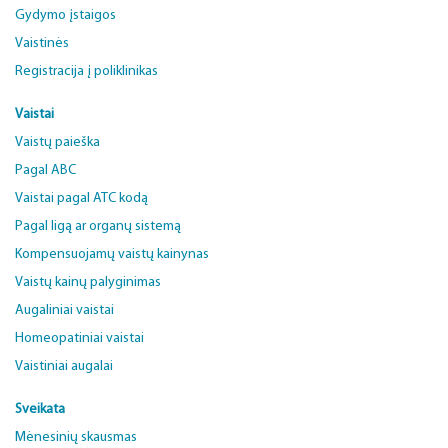
Gydymo įstaigos
Vaistinės
Registracija į poliklinikas
Vaistai
Vaistų paieška
Pagal ABC
Vaistai pagal ATC kodą
Pagal ligą ar organų sistemą
Kompensuojamų vaistų kainynas
Vaistų kainų palyginimas
Augaliniai vaistai
Homeopatiniai vaistai
Vaistiniai augalai
Sveikata
Mėnesinių skausmas