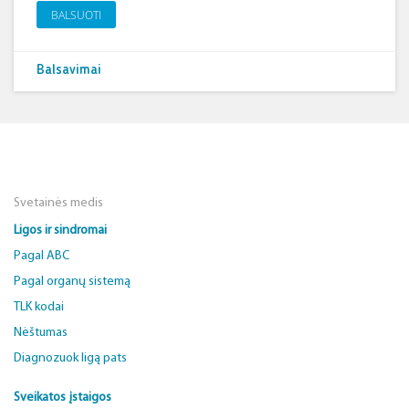
BALSUOTI
Balsavimai
Svetainės medis
Ligos ir sindromai
Pagal ABC
Pagal organų sistemą
TLK kodai
Nėštumas
Diagnozuok ligą pats
Sveikatos įstaigos