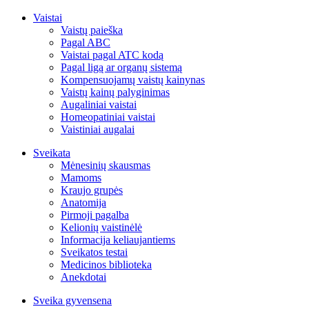
Vaistai
Vaistų paieška
Pagal ABC
Vaistai pagal ATC kodą
Pagal ligą ar organų sistemą
Kompensuojamų vaistų kainynas
Vaistų kainų palyginimas
Augaliniai vaistai
Homeopatiniai vaistai
Vaistiniai augalai
Sveikata
Mėnesinių skausmas
Mamoms
Kraujo grupės
Anatomija
Pirmoji pagalba
Kelionių vaistinėlė
Informacija keliaujantiems
Sveikatos testai
Medicinos biblioteka
Anekdotai
Sveika gyvensena