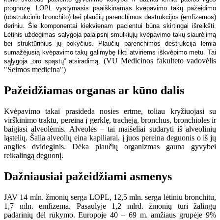
prognozę. LOPL vystymasis paaiškinamas kvėpavimo takų pažeidimo
(obstrukcinio bronchito) bei plaučių parenchimos destrukcijos (emfizemos)
deriniu. Šie komponentai kiekvienam pacientui būna skirtingai išreikšti.
Lėtinis uždegimas sąlygoja palaipsnį smulkiųjų kvėpavimo takų siaurėjimą
bei struktūrinius jų pokyčius. Plaučių parenchimos destrukcija lemia
sumažėjusią kvėpavimo takų galimybę likti atviriems iškvėpimo metu. Tai
(VU Medicinos fakulteto vadovėlis
sąlygoja „oro spąstų“ atsiradimą.
"Šeimos medicina")
Pažeidžiamas organas ar kūno dalis
Kvėpavimo takai prasideda nosies ertme, toliau kryžiuojasi su
virškinimo traktu, pereina į gerklę, trachėją, bronchus, bronchioles ir
baigiasi alveolėmis. Alveolės – tai maišeliai sudaryti iš alveolinių
ląstelių. Šalia alveolių eina kapiliarai, į juos pereina deguonis o iš jų
anglies dvideginis. Dėka plaučių organizmas gauna gyvybei
reikalingą deguonį.
Dažniausiai pažeidžiami asmenys
JAV 14 mln. žmonių serga LOPL, 12,5 mln. serga lėtiniu bronchitu,
1,7 mln. emfizema. Pasaulyje 1,2 mlrd. žmonių turi žalingų
padarinių dėl rūkymo. Europoje 40 – 69 m. amžiaus grupėje 9%