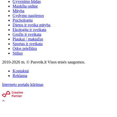
Gyvenimo būdas
Mankšta online
Mityba
Gydymo naujienos
Psichologija
Dietos ir sveika mityba
Ekologija ir sveikata
Grožis ir sveikata
Plaukai / makiažas
Sportas ir sveikata
Odos priežiūra
Stilius
2010-2026 m. © Pasveik.lt Visos teisės saugomos.
Kontaktai
Reklama
Interneto portalų kūrimas