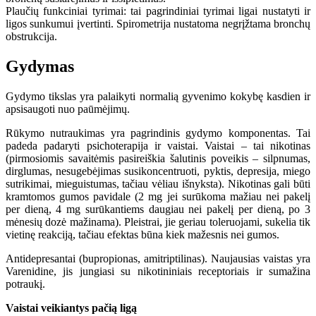
Plaučių funkciniai tyrimai: tai pagrindiniai tyrimai ligai nustatyti ir
ligos sunkumui įvertinti. Spirometrija nustatoma negrįžtama bronchų
obstrukcija.
Gydymas
Gydymo tikslas yra palaikyti normalią gyvenimo kokybę kasdien ir
apsisaugoti nuo paūmėjimų.
Rūkymo nutraukimas yra pagrindinis gydymo komponentas. Tai
padeda padaryti psichoterapija ir vaistai. Vaistai – tai nikotinas
(pirmosiomis savaitėmis pasireiškia šalutinis poveikis – silpnumas,
dirglumas, nesugebėjimas susikoncentruoti, pyktis, depresija, miego
sutrikimai, mieguistumas, tačiau vėliau išnyksta). Nikotinas gali būti
kramtomos gumos pavidale (2 mg jei surūkoma mažiau nei pakelį
per dieną, 4 mg surūkantiems daugiau nei pakelį per dieną, po 3
mėnesių dozė mažinama). Pleistrai, jie geriau toleruojami, sukelia tik
vietinę reakciją, tačiau efektas būna kiek mažesnis nei gumos.
Antidepresantai (bupropionas, amitriptilinas). Naujausias vaistas yra
Varenidine, jis jungiasi su nikotininiais receptoriais ir sumažina
potraukį.
Vaistai veikiantys pačią ligą