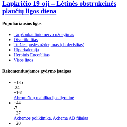
Lapkričio 19-oji – Lėtinės obstrukcinės
plaučių ligos diena
Populiariausios ligos
Tarpšonkaulinio nervo uždegimas
Divertikulitas
Tulžies puslės uždegimas (cholecistitas)
Hiperkalemija
Herpinis Encefalitas
Visos ligos
Rekomenduojamos gydymo įstaigos
+185
-24
+161
Abromiškių reabilitacijos ligoninė
+44
-7
+37
Achemos poliklinika, Achema AB filialas
+20