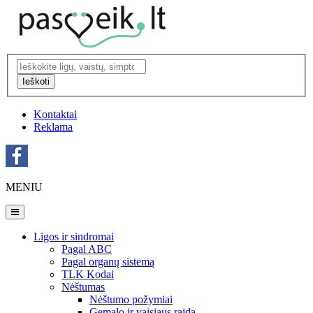
Ieškoti
Kontaktai
Reklama
MENIU
Ligos ir sindromai
Pagal ABC
Pagal organų sistemą
TLK Kodai
Nėštumas
Nėštumo požymiai
Gemalo ir vaisiaus raida