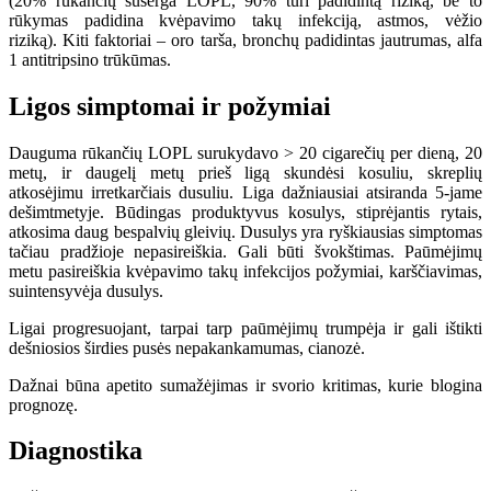
(20% rūkančių suserga LOPL, 90% turi padidintą riziką, be to
rūkymas padidina kvėpavimo takų infekciją, astmos, vėžio
riziką). Kiti faktoriai – oro tarša, bronchų padidintas jautrumas, alfa
1 antitripsino trūkūmas.
Ligos simptomai ir požymiai
Dauguma rūkančių LOPL surukydavo > 20 cigarečių per dieną, 20
metų, ir daugelį metų prieš ligą skundėsi kosuliu, skreplių
atkosėjimu irretkarčiais dusuliu. Liga dažniausiai atsiranda 5-jame
dešimtmetyje. Būdingas produktyvus kosulys, stiprėjantis rytais,
atkosima daug bespalvių gleivių. Dusulys yra ryškiausias simptomas
tačiau pradžioje nepasireiškia. Gali būti švokštimas. Paūmėjimų
metu pasireiškia kvėpavimo takų infekcijos požymiai, karščiavimas,
suintensyvėja dusulys.
Ligai progresuojant, tarpai tarp paūmėjimų trumpėja ir gali ištikti
dešniosios širdies pusės nepakankamumas, cianozė.
Dažnai būna apetito sumažėjimas ir svorio kritimas, kurie blogina
prognozę.
Diagnostika