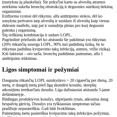
(nunyksta jų plaukeliai). Šie pokyčiai kartu su alveolių atramos
netekimu sukelia bronchų obstrukciją ir deguonies sutrikusį tiekimą
organizmui.
Emfizema vystosi dėl rūkymo, alfa antitripsino stokos, dėl ko
sunyksta pertvaros tarp alveolių ir susidaro iš alveolių kaip vienas
didesnis maišelis, taip pat ir sumažėja plotas pro kurį deguonis
patenka į organizmą.
Šių reiškinių kombinacija ir sudaro LOPL.
Pagrindinė priežastis dėl ko atsiranda šie pakitimai yra rūkymas
(20% rūkančių suserga LOPL, 90% turi padidintą riziką, be to
rūkymas padidina kvėpavimo takų infekciją, astmos, vėžio riziką).
Kiti faktoriai – oro tarša, bronchų padidintas jautrumas, alfa 1
antitripsino trūkūmas.
Ligos simptomai ir požymiai
Dauguma rūkančių LOPL surukydavo > 20 cigarečių per dieną, 20
metų, ir daugelį metų prieš ligą skundėsi kosuliu, skreplių
atkosėjimu irretkarčiais dusuliu. Liga dažniausiai atsiranda 5-jame
dešimtmetyje.
Būdingas produktyvus kosulys, stiprėjantis rytais, atkosima daug
bespalvių gleivių. Dusulys yra ryškiausias simptomas tačiau
pradžioje nepasireiškia. Gali būti švokštimas.
Paūmėjimų metu pasireiškia kvėpavimo takų infekcijos požymiai,