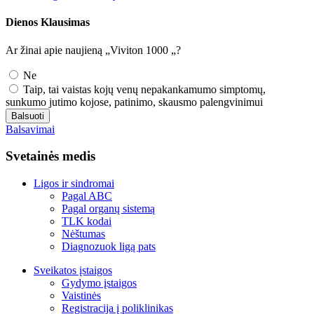
Dienos Klausimas
Ar žinai apie naujieną „Viviton 1000 „?
Ne
Taip, tai vaistas kojų venų nepakankamumo simptomų,
sunkumo jutimo kojose, patinimo, skausmo palengvinimui
Balsuoti
Balsavimai
Svetainės medis
Ligos ir sindromai
Pagal ABC
Pagal organų sistemą
TLK kodai
Nėštumas
Diagnozuok ligą pats
Sveikatos įstaigos
Gydymo įstaigos
Vaistinės
Registracija į poliklinikas