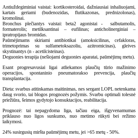
Antiuždegiminiai vaistai: kortikosteroidai, dažniausiai inhaliuojami,
kartais geriami (budenozidas, flutikazonas, prednizolonas),
kromolinai.
Bronchus plečiantys vaistai: beta2 agonistai - salbutamolis,
formaterolis; metilksantinai – eufilinas; anticholinerginiai –
ipratropijaus bromidas.
Paūmėjimams skiriami antibiotikai (amoksicilinas, cefakloras,
trimetoprimas su sulfametoksazoliu, azitromicinas), gleives
skystinantys (n - acetilcisteinas).
Deguonies terapija (nešiojami deguonies aparatai, paūmėjimų metu).
Esant progresavusiai ligai atliekamos plaučių tūrio mažinimo
operacijos, spontaninio pneumatorakso prevencija, plaučių
transplantacija.
Dieta: svarbus atitinkamas maitinimas, nes sergant LOPL netenkama
daug svorio, tai blogos prognozės požymis. Svarbu optimali tolesnė
priežiūra, šeimos gydytojo konsuktacijos, reabilitacija.
Prognozė: tai nepagydoma liga, tačiau eiga, išgyvenamumas
priklauso nuo ligos sunkumo, nuo metimo rūkyti bei režimo
laikymosi.
24% susirgusių miršta paūmėjimų metu, jei >65 metų - 50%.