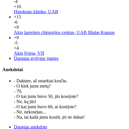
-4
+16
Hipokrato klinika, UAB
+15
-6
+9
Akių lazerinės chirurgijos centras, UAB filialas Kaunas
+9
-5
+4
Akių šviesa, VšĮ
Daugiau gydymo įstaigų
Anekdotai
- Daktare, aš smarkiai kosčiu.
- O kiek jums metų?
- 70.
- O kai jums buvo 50, jūs kosėjote?
- Ne, ką jūs!
- O kai jums buvo 60, ar kosėjote?
- Ne, nekosėjau...
- Na, tai kada jums kosėti, jei ne dabar!
Daugiau anekdotų