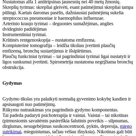
Nustatomas alfa 1 antitripsinas jaunesnių nei 40 metų žmonių.
Skreplių tyrimas: skrepliai gleivėti, esant paūmėjimui skrepliai tampa
pūlingi. Kartais daromas pasėlis, dažniausiai paūmėjimą sukelia
streptococcus pneumoniae ir haemophilus influenzae.
Arterinio kraujo tyrimai – deguonies sumažėjimas, anglies
dvideginio padidėjimas
Instrumentiniai tyrimai.
Krūtinės rentgenoskopija – nustatoma emfizema.
Kompiuterinė tomografija – leidžia tiksliau įvertinti plaučių
emfizemą, bronchų susiarėjimus ir išsiplėtimus.
Plaučių funkciniai tyrimai – tai pagrindiniai tyrimai ligai nustatyti ir
ligos sunkumui įvertinti. Spirometrija nustatoma negrįžtama bronchų
obstrukcija.
Gydymas
Gydymo tikslas yra palaikyti normalią gyvenimo kokybę kasdien ir
apsisaugoti nuo paūmėjimų.
Rūkymo nutraukimas yra pagrindinis gydymo komponentas.
Tai padeda padaryti psichoterapija ir vaistai. Vaistai – tai nikotinas
(pirmosiomis savaitėmis pasireiškia šalutinis poveikis – silpnumas,
dirglumas, nesugebėjimas susikoncentruoti, pyktis, depresija,
miego
sutrikimai
, mieguistumas, tačiau vėliau išnyksta). Nikotinas gali būti