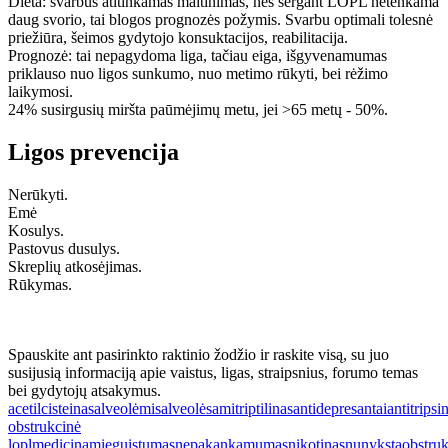
Dieta: svarbus atitinkamas maitinimas, nes sergant LOPL netenkama
daug svorio, tai blogos prognozės požymis. Svarbu optimali tolesnė
priežiūra, šeimos gydytojo konsuktacijos, reabilitacija.
Prognozė: tai nepagydoma liga, tačiau eiga, išgyvenamumas
priklauso nuo ligos sunkumo, nuo metimo rūkyti, bei rėžimo
laikymosi.
24% susirgusių miršta paūmėjimų metu, jei >65 metų - 50%.
Ligos prevencija
Nerūkyti.
Emė
Kosulys.
Pastovus dusulys.
Skreplių atkosėjimas.
Rūkymas.
Spauskite ant pasirinkto raktinio žodžio ir raskite visą, su juo
susijusią informaciją apie vaistus, ligas, straipsnius, forumo temas
bei gydytojų atsakymus.
acetilcisteinas
alveolėmis
alveolės
amitriptilinas
antidepresantai
antitripsi
obstrukcinė
lopl
medicina
mieguistumas
nepakankamumas
nikotinas
nunyksta
obstru