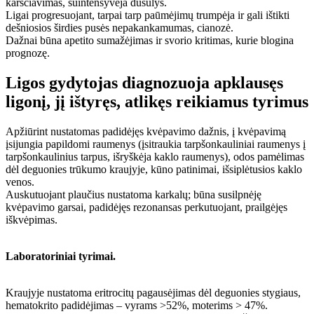
karščiavimas, suintensyvėja dusulys.
Ligai progresuojant, tarpai tarp paūmėjimų trumpėja ir gali ištikti
dešniosios širdies pusės nepakankamumas, cianozė.
Dažnai būna apetito sumažėjimas ir svorio kritimas, kurie blogina
prognozę.
Ligos gydytojas diagnozuoja apklausęs
ligonį, jį ištyręs, atlikęs reikiamus tyrimus
Apžiūrint nustatomas padidėjęs kvėpavimo dažnis, į kvėpavimą
įsijungia papildomi raumenys (įsitraukia tarpšonkauliniai raumenys į
tarpšonkaulinius tarpus, išryškėja kaklo raumenys), odos pamėlimas
dėl deguonies trūkumo kraujyje, kūno patinimai, išsiplėtusios kaklo
venos.
Auskutuojant plaučius nustatoma karkalų; būna susilpnėję
kvėpavimo garsai, padidėjęs rezonansas perkutuojant, prailgėjęs
iškvėpimas.
Laboratoriniai tyrimai.
Kraujyje nustatoma eritrocitų pagausėjimas dėl deguonies stygiaus,
hematokrito padidėjimas – vyrams >52%, moterims > 47%.