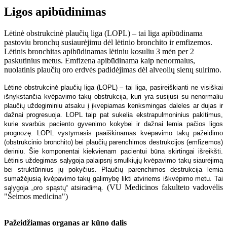
Ligos apibūdinimas
Lėtinė obstrukcinė plaučių liga (LOPL) – tai liga apibūdinama
pastoviu bronchų susiaurėjimu dėl lėtinio bronchito ir emfizemos.
Lėtinis bronchitas apibūdinamas lėtiniu kosuliu 3 mėn per 2
paskutinius metus. Emfizena apibūdinama kaip nenormalus,
nuolatinis plaučių oro erdvės padidėjimas dėl alveolių sienų suirimo.
Lėtinė obstrukcinė plaučių liga (LOPL) – tai liga, pasireiškianti ne visiškai
išnykstančia kvėpavimo takų obstrukcija, kuri yra susijusi su nenormaliu
plaučių uždegiminiu atsaku į įkvepiamas kenksmingas daleles ar dujas ir
dažnai progresuoja. LOPL taip pat sukelia ekstrapulmoninius pakitimus,
kurie svarbūs paciento gyvenimo kokybei ir dažnai lemia pačios ligos
prognozę. LOPL vystymasis paaiškinamas kvėpavimo takų pažeidimo
(obstrukcinio bronchito) bei plaučių parenchimos destrukcijos (emfizemos)
deriniu. Šie komponentai kiekvienam pacientui būna skirtingai išreikšti.
Lėtinis uždegimas sąlygoja palaipsnį smulkiųjų kvėpavimo takų siaurėjimą
bei struktūrinius jų pokyčius. Plaučių parenchimos destrukcija lemia
sumažėjusią kvėpavimo takų galimybę likti atviriems iškvėpimo metu. Tai
(VU Medicinos fakulteto vadovėlis
sąlygoja „oro spąstų“ atsiradimą.
"Šeimos medicina")
Pažeidžiamas organas ar kūno dalis