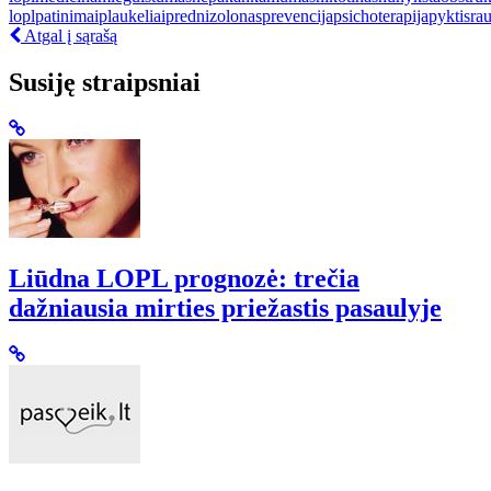
lopl
patinimai
plaukeliai
prednizolonas
prevencija
psichoterapija
pyktis
ra
Atgal į sąrašą
Susiję straipsniai
Liūdna LOPL prognozė: trečia
dažniausia mirties priežastis pasaulyje