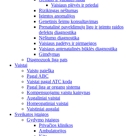
Vaisiaus plėvės ir priedai
Rizikingas nėštumas
Įgimtos anomalijos
Genetinis šeimų konsultavimas
Prenatalinė paveldimųjų ligų ir įgimtų raidos
defektų diagnostika
Nėštumo diagnostika
Vaisiaus padėtys ir pirmaeigos
Vaisiaus antenatalinės būklės diagnostika
Gimdymas
Diagnozuok ligą pats
Vaistai
Vaistų paieška
Pagal ABC
Vaistai pagal ATC kodą
Pagal ligą ar organų sistema
Kompensuojamu vaistu kainynas
Augaliniai vaistai
Homeopatiniai vaistai
Vaistiniai augalai
Sveikatos įstaigos
Gydymo įstaigos
Privačios klinikos
Ambulatorijos