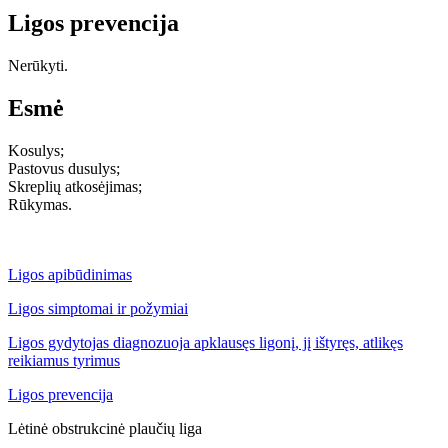
Ligos prevencija
Nerūkyti.
Esmė
Kosulys;
Pastovus dusulys;
Skreplių atkosėjimas;
Rūkymas.
Ligos apibūdinimas
Ligos simptomai ir požymiai
Ligos gydytojas diagnozuoja apklausęs ligonį, jį ištyręs, atlikęs
reikiamus tyrimus
Ligos prevencija
Lėtinė obstrukcinė plaučių liga