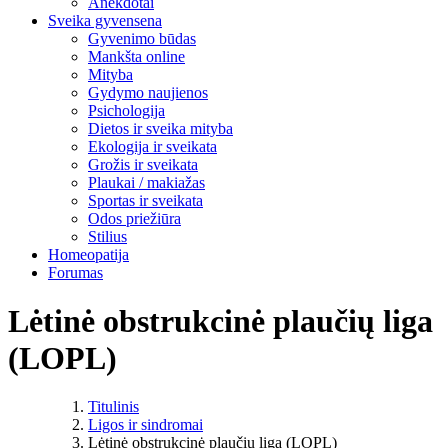
Anekdotai
Sveika gyvensena
Gyvenimo būdas
Mankšta online
Mityba
Gydymo naujienos
Psichologija
Dietos ir sveika mityba
Ekologija ir sveikata
Grožis ir sveikata
Plaukai / makiažas
Sportas ir sveikata
Odos priežiūra
Stilius
Homeopatija
Forumas
Lėtinė obstrukcinė plaučių liga
(LOPL)
Titulinis
Ligos ir sindromai
Lėtinė obstrukcinė plaučių liga (LOPL)