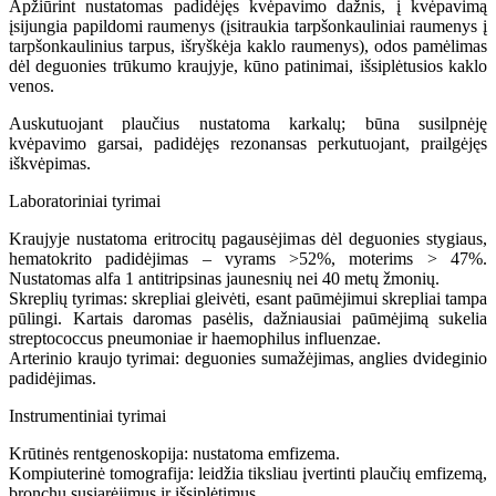
Apžiūrint nustatomas padidėjęs kvėpavimo dažnis, į kvėpavimą
įsijungia papildomi raumenys (įsitraukia tarpšonkauliniai raumenys į
tarpšonkaulinius tarpus, išryškėja kaklo raumenys), odos pamėlimas
dėl deguonies trūkumo kraujyje, kūno patinimai, išsiplėtusios kaklo
venos.
Auskutuojant plaučius nustatoma karkalų; būna susilpnėję
kvėpavimo garsai, padidėjęs rezonansas perkutuojant, prailgėjęs
iškvėpimas.
Laboratoriniai tyrimai
Kraujyje nustatoma eritrocitų pagausėjimas dėl deguonies stygiaus,
hematokrito padidėjimas – vyrams >52%, moterims > 47%.
Nustatomas alfa 1 antitripsinas jaunesnių nei 40 metų žmonių.
Skreplių tyrimas: skrepliai gleivėti, esant paūmėjimui skrepliai tampa
pūlingi. Kartais daromas pasėlis, dažniausiai paūmėjimą sukelia
streptococcus pneumoniae ir haemophilus influenzae.
Arterinio kraujo tyrimai: deguonies sumažėjimas, anglies dvideginio
padidėjimas.
Instrumentiniai tyrimai
Krūtinės rentgenoskopija: nustatoma emfizema.
Kompiuterinė tomografija: leidžia tiksliau įvertinti plaučių emfizemą,
bronchų susiarėjimus ir išsiplėtimus.