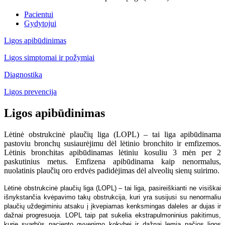
Pacientui
Gydytojui
Ligos apibūdinimas
Ligos simptomai ir požymiai
Diagnostika
Ligos prevencija
Ligos apibūdinimas
Lėtinė obstrukcinė plaučių liga (LOPL) – tai liga apibūdinama
pastoviu bronchų susiaurėjimu dėl lėtinio bronchito ir emfizemos.
Lėtinis bronchitas apibūdinamas lėtiniu kosuliu 3 mėn per 2
paskutinius metus. Emfizena apibūdinama kaip nenormalus,
nuolatinis plaučių oro erdvės padidėjimas dėl alveolių sienų suirimo.
Lėtinė obstrukcinė plaučių liga (LOPL) – tai liga, pasireiškianti ne visiškai
išnykstančia kvėpavimo takų obstrukcija, kuri yra susijusi su nenormaliu
plaučių uždegiminiu atsaku į įkvepiamas kenksmingas daleles ar dujas ir
dažnai progresuoja. LOPL taip pat sukelia ekstrapulmoninius pakitimus,
kurie svarbūs paciento gyvenimo kokybei ir dažnai lemia pačios ligos