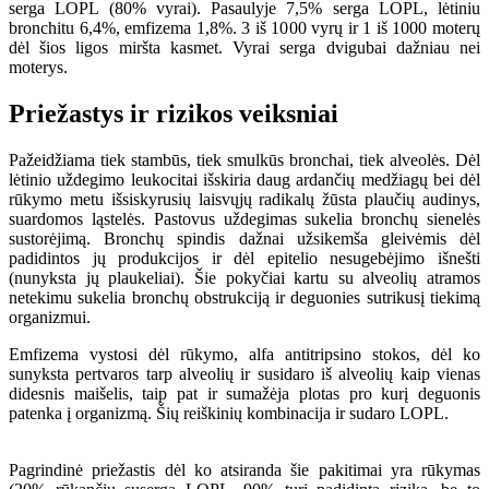
serga LOPL (80% vyrai). Pasaulyje 7,5% serga LOPL, lėtiniu
bronchitu 6,4%, emfizema 1,8%. 3 iš 1000 vyrų ir 1 iš 1000 moterų
dėl šios ligos miršta kasmet. Vyrai serga dvigubai dažniau nei
moterys.
Priežastys ir rizikos veiksniai
Pažeidžiama tiek stambūs, tiek smulkūs bronchai, tiek alveolės. Dėl
lėtinio uždegimo leukocitai išskiria daug ardančių medžiagų bei dėl
rūkymo metu išsiskyrusių laisvųjų radikalų žūsta plaučių audinys,
suardomos ląstelės. Pastovus uždegimas sukelia bronchų sienelės
sustorėjimą. Bronchų spindis dažnai užsikemša gleivėmis dėl
padidintos jų produkcijos ir dėl epitelio nesugebėjimo išnešti
(nunyksta jų plaukeliai). Šie pokyčiai kartu su alveolių atramos
netekimu sukelia bronchų obstrukciją ir deguonies sutrikusį tiekimą
organizmui.
Emfizema vystosi dėl rūkymo, alfa antitripsino stokos, dėl ko
sunyksta pertvaros tarp alveolių ir susidaro iš alveolių kaip vienas
didesnis maišelis, taip pat ir sumažėja plotas pro kurį deguonis
patenka į organizmą. Šių reiškinių kombinacija ir sudaro LOPL.
Pagrindinė priežastis dėl ko atsiranda šie pakitimai yra rūkymas