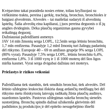
Kvėpavimo takai prasideda nosies ertme, toliau kryžiuojasi su
virškinimo traktu, pereina į gerklę, trachėją, bronchus, bronchioles ir
baigiasi alveolėmis. Alveolės – tai maišeliai sudaryti iš alveolinių
ląstelių. Šalia alveolių eina kapiliarai, į juos pereina deguonis o iš jų
anglies dvideginis. Dėka plaučių organizmas gauna gyvybei
reikalingą deguonį.
Dažniausiai pažeidžiami asmenys
JAV 14 mln žmonių serga LOPL, 12,5mln serga lėtiniu bronchitu,
1,7 mln emfizema. Pasaulyje 1,2 mlrd žmonių turi žalingų padarinių
dėl rūkymo. Europoje 40 – 69 m amžiaus grupėje 9% serga LOPL
(80% vyrai). Pasaulyje 7,5% serga LOPL, lėtiniu bronchitu 6,4%,
emfizema 1,8%. 3 iš 1000 vyrų ir 1 iš 1000 moterų dėl šios ligos
miršta kasmet. Vyrai serga dvigubai dažniau nei moterys.
Priežastys ir rizikos veiksniai
Pažeidžiama tiek stambūs, tiek smulkūs bronchai, tiek alveolės. Dėl
lėtinio uždegimo leukocitai išskiria daug ardančių medžiagų bei dėl
rūkymo metu išsiskyrusių laisvųjų radikalų žūsta plaučių audinys,
suardomos ląstelės. Pastovus uždegimas sukelia bronchų sienelės
sustorėjimą. Bronchų spindis dažnai užsikemša gleivėmis dėl
padidintos jų produkcijos ir dėl epitelio nesugebėjimo išnešti