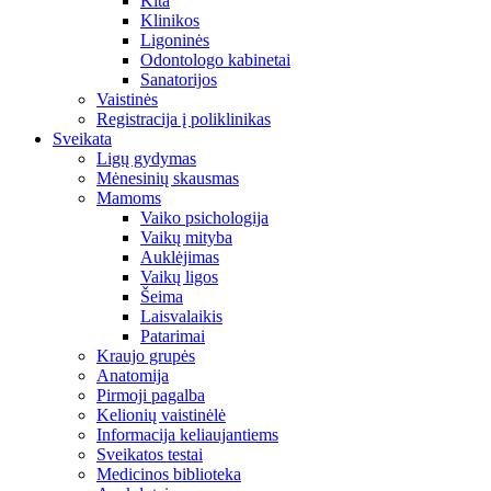
Kita
Klinikos
Ligoninės
Odontologo kabinetai
Sanatorijos
Vaistinės
Registracija į poliklinikas
Sveikata
Ligų gydymas
Mėnesinių skausmas
Mamoms
Vaiko psichologija
Vaikų mityba
Auklėjimas
Vaikų ligos
Šeima
Laisvalaikis
Patarimai
Kraujo grupės
Anatomija
Pirmoji pagalba
Kelionių vaistinėlė
Informacija keliaujantiems
Sveikatos testai
Medicinos biblioteka