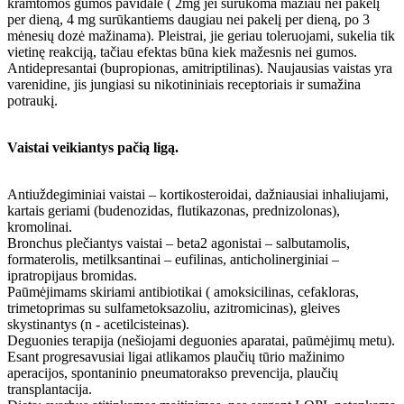
kramtomos gumos pavidale ( 2mg jei surūkoma mažiau nei pakelį
per dieną, 4 mg surūkantiems daugiau nei pakelį per dieną, po 3
mėnesių dozė mažinama). Pleistrai, jie geriau toleruojami, sukelia tik
vietinę reakciją, tačiau efektas būna kiek mažesnis nei gumos.
Antidepresantai (bupropionas, amitriptilinas). Naujausias vaistas yra
varenidine, jis jungiasi su nikotininiais receptoriais ir sumažina
potraukį.
Vaistai veikiantys pačią ligą.
Antiuždegiminiai vaistai – kortikosteroidai, dažniausiai inhaliujami,
kartais geriami (budenozidas, flutikazonas, prednizolonas),
kromolinai.
Bronchus plečiantys vaistai – beta2 agonistai – salbutamolis,
formaterolis, metilksantinai – eufilinas, anticholinerginiai –
ipratropijaus bromidas.
Paūmėjimams skiriami antibiotikai ( amoksicilinas, cefakloras,
trimetoprimas su sulfametoksazoliu, azitromicinas), gleives
skystinantys (n - acetilcisteinas).
Deguonies terapija (nešiojami deguonies aparatai, paūmėjimų metu).
Esant progresavusiai ligai atlikamos plaučių tūrio mažinimo
aperacijos, spontaninio pneumatorakso prevencija, plaučių
transplantacija.