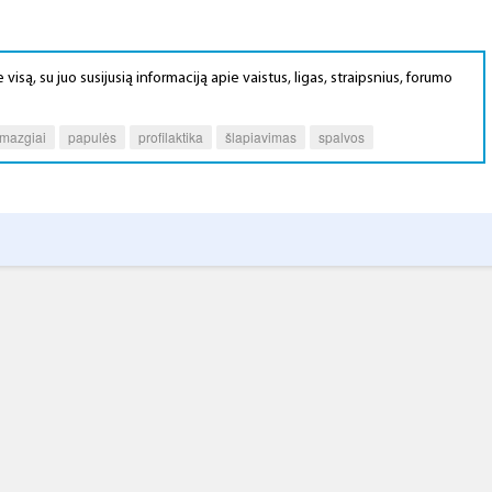
 visą, su juo susijusią informaciją apie vaistus, ligas, straipsnius, forumo
fmazgiai
papulės
profilaktika
šlapiavimas
spalvos