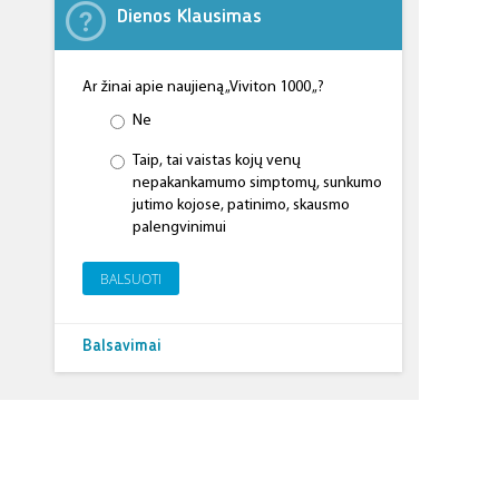
Dienos Klausimas
Ar žinai apie naujieną „Viviton 1000 „?
Ne
Taip, tai vaistas kojų venų
nepakankamumo simptomų, sunkumo
jutimo kojose, patinimo, skausmo
palengvinimui
BALSUOTI
Balsavimai