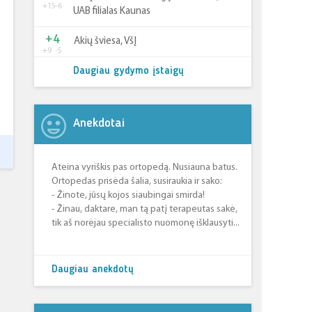
+15
-6
UAB filialas Kaunas
+4
Akių šviesa, VšĮ
+9
-5
Daugiau gydymo įstaigų
Anekdotai
Ateina vyriškis pas ortopedą. Nusiauna batus.
Ortopedas prisėda šalia, susiraukia ir sako:
- Žinote, jūsų kojos siaubingai smirda!
- Žinau, daktare, man tą patį terapeutas sakė,
tik aš norėjau specialisto nuomonę išklausyti...
Daugiau anekdotų