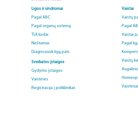
Ligos ir sindromai
Vaistai
Pagal ABC
Vaistų p
Pagal organų sistemą
Pagal A
TLK kodai
Vaistai 
Nėštumas
Pagal lig
Diagnozuok ligą pats
Kompens
Vaistų k
Sveikatos įstaigos
Augalinia
Gydymo įstaigos
Homeopat
Vaistinės
Vaistinia
Registracija į poliklinikas