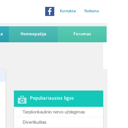
Kontaktai
Reklama
na
Homeopatija
Forumas
Populiariausios ligos
Tarpšonkaulinio nervo uždegimas
Divertikulitas