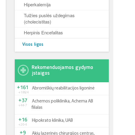
Hiperkalemija
Tulžies puslės uždegimas
(cholecistitas)
Herpinis Encefalitas
Visos ligos
Rekomenduojamos gydymo
įstaigos
+161
Abromiškių reabilitacijos ligoninė
+185
-24
+37
Achemos poliklinika, Achema AB
+44
-7
filialas
+16
Hipokrato klinika, UAB
+20
-4
+9
Akių lazerinės chirurgijos centras,