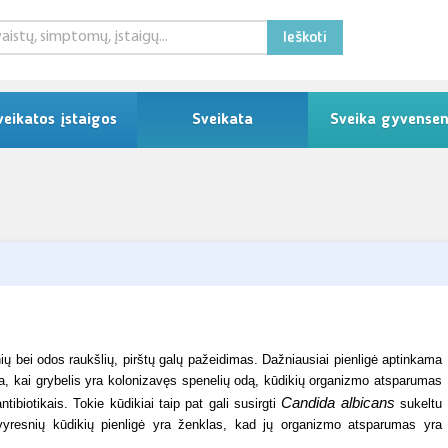
Ieškoti
veikatos įstaigos
Sveikata
Sveika gyvense
inių bei odos raukšlių, pirštų galų pažeidimas. Dažniausiai pienligė aptinkama
, kai grybelis yra kolonizavęs spenelių odą, kūdikių organizmo atsparumas
Candida albicans
tibiotikais. Tokie kūdikiai taip pat gali susirgti
sukeltu
 vyresnių kūdikių pienligė yra ženklas, kad jų organizmo atsparumas yra