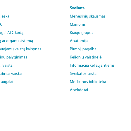
Sveikata
aieška
Mėnesinių skausmas
BC
Mamoms
pagal ATC kodą
Kraujo grupės
ą ar organų sistemą
Anatomija
uojamų vaistų kainynas
Pirmoji pagalba
ainų palyginimas
Kelionių vaistinėlė
i vaistai
Informacija keliaujantiems
iniai vaistai
Sveikatos testai
i augalai
Medicinos biblioteka
Anekdotai