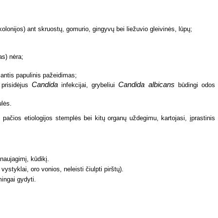
olonijos) ant skruostų, gomurio, gingyvų bei liežuvio gleivinės, lūpų;
as) nėra;
jantis papulinis pažeidimas;
Candida
Candida albicans
 prisidėjus
infekcijai, grybeliui
būdingi odos
ulės.
s pačios etiologijos stemplės bei kitų organų uždegimu, kartojasi, įprastinis
 naujagimį, kūdikį.
vystyklai, oro vonios, neleisti čiulpti pirštų).
ingai gydyti.