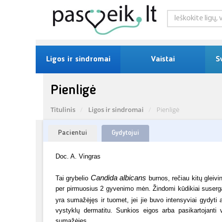
Ligos ir sindromai
Vaistai
S
Pienligė
Titulinis
Ligos ir sindromai
Pienligė
Pacientui
Gydytojui
Doc. A. Vingras
Candida albicans
Tai grybelio
burnos, rečiau kitų gleiv
per pirmuosius 2 gyvenimo mėn. Žindomi kūdikiai suserga
yra sumažėjęs ir tuomet, jei jie buvo intensyviai gydyti an
vystyklų dermatitu. Sunkios eigos arba pasikartojanti
sumažėjęs.