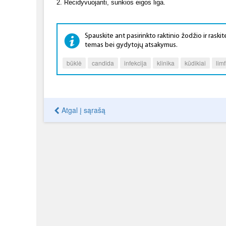
2. Recidyvuojanti, sunkios eigos liga.
Spauskite ant pasirinkto raktinio žodžio ir raskite
temas bei gydytojų atsakymus.
būklė
candida
infekcija
klinika
kūdikiai
lim
Atgal į sąrašą