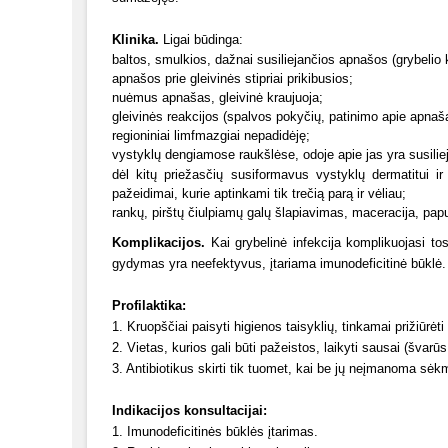
Klinika.
Ligai būdinga:
baltos, smulkios, dažnai susiliejančios apnašos (grybelio k
apnašos prie gleivinės stipriai prikibusios;
nuėmus apnašas, gleivinė kraujuoja;
gleivinės reakcijos (spalvos pokyčių, patinimo apie apnaš
regioniniai limfmazgiai nepadidėję;
vystyklų dengiamose raukšlėse, odoje apie jas yra susilie
dėl kitų priežasčių susiformavus vystyklų dermatitui ir
pažeidimai, kurie aptinkami tik trečią parą ir vėliau;
rankų, pirštų čiulpiamų galų šlapiavimas, maceracija, pap
Komplikacijos.
Kai grybelinė infekcija komplikuojasi to
gydymas yra neefektyvus, įtariama imunodeficitinė būklė.
Profilaktika:
1. Kruopščiai paisyti higienos taisyklių, tinkamai prižiūrėti
2. Vietas, kurios gali būti pažeistos, laikyti sausai (švarūs 
3. Antibiotikus skirti tik tuomet, kai be jų neįmanoma sėkm
Indikacijos konsultacijai:
1. Imunodeficitinės būklės įtarimas.