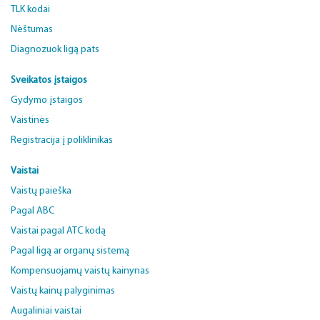
TLK kodai
Nėštumas
Diagnozuok ligą pats
Sveikatos įstaigos
Gydymo įstaigos
Vaistinės
Registracija į poliklinikas
Vaistai
Vaistų paieška
Pagal ABC
Vaistai pagal ATC kodą
Pagal ligą ar organų sistemą
Kompensuojamų vaistų kainynas
Vaistų kainų palyginimas
Augaliniai vaistai