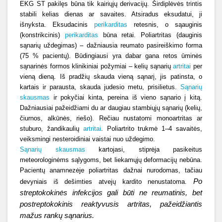
EKG ST pakilęs būna tik kairiųjų derivacijų. Širdiplėvės trintis
stabili kelias dienas ar savaites. Atsiradus eksudatui, ji
išnyksta. Eksudacinis
perikarditas
retesnis, o sąauginis
(konstrikcinis)
perikarditas
būna retai. Poliartritas (dauginis
sąnarių uždegimas) – dažniausia reumato pasireiškimo forma
(75 % pacientų). Būdingiausi yra dabar gana retos ūminės
sąnarinės formos klinikiniai požymiai – kelių sąnarių
artritai
per
vieną dieną. Iš pradžių skauda vieną sąnarį, jis patinsta, o
kartais ir parausta, skauda judesio metu, prisilietus.
Sąnarių
skausmas
ir pokyčiai kinta, pereina iš vieno sąnario į kitą.
Dažniausiai pažeidžiami du ar daugiau stambiųjų sąnarių (kelių,
čiurnos, alkūnės, riešo). Rečiau nustatomi monoartritas ar
stuburo, žandikaulių
artritai
. Poliartrito trukmė 1–4 savaitės,
veiksmingi nesteroidiniai vaistai nuo uždegimo.
Sąnarių skausmas
kartojasi, stiprėja pasikeitus
meteorologinėms sąlygoms, bet liekamųjų deformacijų nebūna.
Pacientų anamnezėje poliartritas dažnai nurodomas, tačiau
Po
devyniais iš dešimties atvejų kardito nenustatoma.
streptokokinės infekcijos gali būti ne reumatinis, bet
postreptokokinis reaktyvusis artritas,
pažeidžiantis
mažus rankų sąnarius.