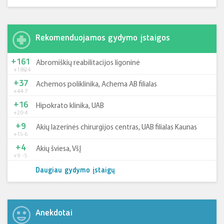
Rekomenduojamos gydymo įstaigos
+161
Abromiškių reabilitacijos ligoninė
+185
-24
+37
Achemos poliklinika, Achema AB filialas
+44
-7
+16
Hipokrato klinika, UAB
+20
-4
+9
Akių lazerinės chirurgijos centras, UAB filialas Kaunas
+15
-6
+4
Akių šviesa, VšĮ
+9
-5
Daugiau gydymo įstaigų
Anekdotai