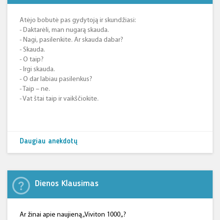
Atėjo bobutė pas gydytoją ir skundžiasi:
- Daktarėli, man nugarą skauda.
- Nagi, pasilenkite. Ar skauda dabar?
- Skauda.
- O taip?
- Irgi skauda.
- O dar labiau pasilenkus?
- Taip – ne.
- Vat štai taip ir vaikščiokite.
Daugiau anekdotų
Dienos Klausimas
Ar žinai apie naujieną „Viviton 1000 „?