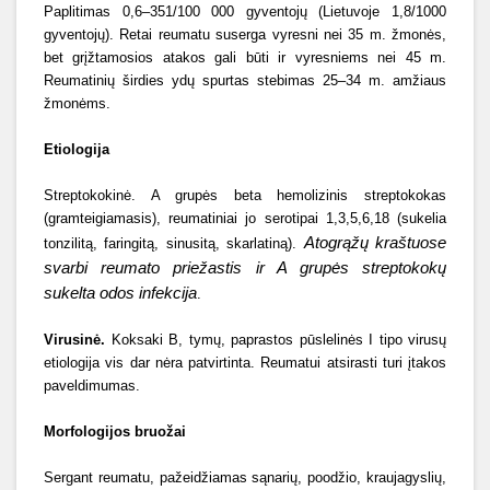
Paplitimas 0,6–351/100 000 gyventojų (Lietuvoje 1,8/1000
gyventojų). Retai reumatu suserga vyresni nei 35 m. žmonės,
bet grįžtamosios atakos gali būti ir vyresniems nei 45 m.
Reumatinių širdies ydų spurtas stebimas 25–34 m. amžiaus
žmonėms.
Etiologija
Streptokokinė. A grupės beta hemolizinis streptokokas
(gramteigiamasis), reumatiniai jo serotipai 1,3,5,6,18 (sukelia
Atogrąžų kraštuose
tonzilitą, faringitą, sinusitą, skarlatiną).
svarbi reumato priežastis ir A grupės streptokokų
sukelta odos infekcija
.
Virusinė.
Koksaki B, tymų, paprastos pūslelinės I tipo virusų
etiologija vis dar nėra patvirtinta. Reumatui atsirasti turi įtakos
paveldimumas.
Morfologijos bruožai
Sergant reumatu, pažeidžiamas sąnarių, poodžio, kraujagyslių,