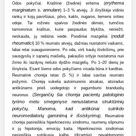
erythema
Odos pokyčiai. Kraštinė (žiedinė) eritema (
marginatum s. annulare
) 1–3 % atvejų. Ji išryškėja vidinio
rankų ir kojų paviršiaus, pilvo, kaklo, nugaros, liemens srities
odoje. Tai rožinės spalvos žiedinės dėmės, turinčios
tamsesnius kraštus, kurie paspaudus blykšta, neniežti,
noduli
neskauda, jų nebūna veide. Poodiniai mazgeliai (
rheumatici
) 10 % reumato atvejų, dažniau nustatomi vaikams,
labai retai suaugusiesiems. Po oda, virš kaulų išsikišimų, prie
sausgyslių ir sąnarių maišelių, pakaušio srityje nustatoma nuo
žirnio iki lazdynų riešuto dydžio mazgelių. Po 1–20 dienų jie
išnyksta. Esant šiems odos pokyčiams visada būna ir karditas.
Reumatinė chorėja retas (5 %) ir labai savitas reumato
požymis. Chorėją sukelia autoimuninis atsakas, atsiradus
antikūnams prieš uodegotojo ir pagumburio branduolių
Sergančių šia chorėja pacientų patologinio
neuronus. (
tyrimo metu smegenyse nenustatoma struktūrinių
pokyčių. Manoma, kad antikūnai sutrikdo
neuromediatorių gaminimą ir išsiskyrimą
). Reumatinė
chorėja pasireiškia hiperkineziniu sindromu, raumenų silpnumu
ir jų hipotonija, emocijų kaita. Hiperkinezinis sindromas
pasireiškia sutrikusia kalba (dizartrija), nevaldomomis