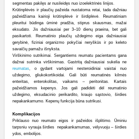
segmentas pakilęs ar nusileidęs nuo izoelektrinės linijos.
Krūtinplėvės ir plaučių pažeida nustatoma retai, tada dažniau
pažeidžiama kairioji krūtinplėvė ir širdiplėvė. Reumatiniam
pleuritui būdinga ūminė pradžia, stiprus skausmas, mažai
eksudato. Jis dažniausiai per 3–10 dienų praeina, bet gali
pasikartoti. Reumatinio plaučių uždegimo eiga dažniausiai
gerybinė, fiziniai organizmo pokyčiai neryškūs ir po keleto
savaičių pamažu išnyksta.
Virškinimo sutrikimai. Sergantiems reumatu pacientams gana
dažnai sutrinka virškinimas. Gastritą dažniausiai sukelia ne
reumatas
, o gydant vartojami nesteroidiniai vaistai nuo
uždegimo, gliukokortikoidai. Gali būti reumatinės kilmės
enteritas, enterokolitas, vaikams – peritonitas. Kartais
pažeidžiamos kepenys. Jos gali padidėti dėl reumatinio
uždegimo, eksudacinio perikardito, kraujo sąstovio, širdies
nepakankamumo. Kepenų funkcija būna sutrikusi.
Komplikacijos
Priklauso nuo reumato eigos ir pažeidos išplitimo. Ūminiu
tarpsniu vyrauja širdies
nepakankamumas, vėlyvuoju – širdies
ydos, embolijos.