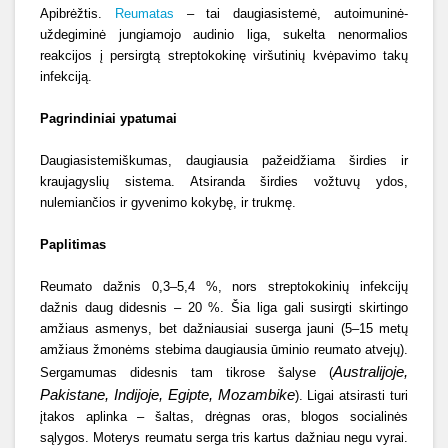
Apibrėžtis.
Reumatas
– tai daugiasistemė, autoimuninė-
uždegiminė jungiamojo audinio liga, sukelta nenormalios
reakcijos į persirgtą streptokokinę viršutinių kvėpavimo takų
infekciją.
Pagrindiniai ypatumai
Daugiasistemiškumas, daugiausia pažeidžiama širdies ir
kraujagyslių sistema. Atsiranda širdies vožtuvų ydos,
nulemiančios ir gyvenimo kokybę, ir trukmę.
Paplitimas
Reumato dažnis 0,3–5,4 %, nors streptokokinių infekcijų
dažnis daug didesnis – 20 %. Šia liga gali susirgti skirtingo
amžiaus asmenys, bet dažniausiai suserga jauni (5–15 metų
amžiaus žmonėms stebima daugiausia ūminio reumato atvejų).
Australijoje,
Sergamumas didesnis tam tikrose šalyse (
Pakistane, Indijoje, Egipte, Mozambike
). Ligai atsirasti turi
įtakos aplinka – šaltas, drėgnas oras, blogos socialinės
sąlygos. Moterys reumatu serga tris kartus dažniau negu vyrai.