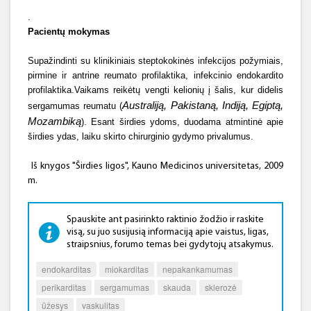
.
Pacientų mokymas
Supažindinti su klinikiniais steptokokinės infekcijos požymiais,
pirmine ir antrine reumato profilaktika, infekcinio endokardito
profilaktika.Vaikams reikėtų vengti kelionių į šalis, kur didelis
Australiją, Pakistaną, Indiją, Egiptą,
sergamumas reumatu (
Mozambiką
). Esant širdies ydoms, duodama atmintinė apie
širdies ydas, laiku skirto chirurginio gydymo privalumus.
Iš knygos "Širdies ligos", Kauno Medicinos universitetas, 2009
m.
Spauskite ant pasirinkto raktinio žodžio ir raskite
visą, su juo susijusią informaciją apie vaistus, ligas,
straipsnius, forumo temas bei gydytojų atsakymus.
endokarditas
miokarditas
nepakankamumas
perikarditas
sergamumas
skauda
sklerozė
ūžesys
vaskulitas