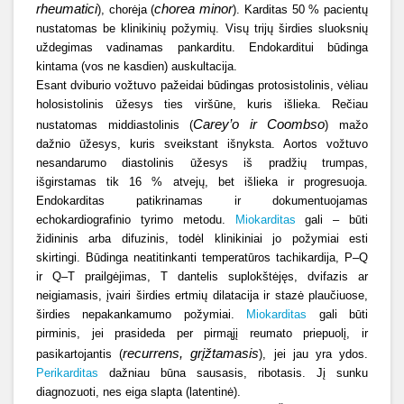
rheumatici
chorea minor
), chorėja (
). Karditas 50 % pacientų
nustatomas be klinikinių požymių. Visų trijų širdies sluoksnių
uždegimas vadinamas pankarditu. Endokarditui būdinga
kintama (vos ne kasdien) auskultacija.
Esant dviburio vožtuvo pažeidai būdingas protosistolinis, vėliau
holosistolinis ūžesys ties viršūne, kuris išlieka. Rečiau
Carey’o ir Coombso
nustatomas middiastolinis (
) mažo
dažnio ūžesys, kuris sveikstant išnyksta. Aortos vožtuvo
nesandarumo diastolinis ūžesys iš pradžių trumpas,
išgirstamas tik 16 % atvejų, bet išlieka ir progresuoja.
Endokarditas patikrinamas ir dokumentuojamas
echokardiografinio tyrimo metodu.
Miokarditas
gali – būti
židininis arba difuzinis, todėl klinikiniai jo požymiai esti
skirtingi. Būdinga neatitinkanti temperatūros tachikardija, P–Q
ir Q–T prailgėjimas, T dantelis suplokštėjęs, dvifazis ar
neigiamasis, įvairi širdies ertmių dilatacija ir stazė plaučiuose,
širdies nepakankamumo požymiai.
Miokarditas
gali būti
pirminis, jei prasideda per pirmąjį reumato priepuolį, ir
recurrens, grįžtamasis
pasikartojantis (
), jei jau yra ydos.
Perikarditas
dažniau būna sausasis, ribotasis. Jį sunku
diagnozuoti, nes eiga slapta (latentinė).