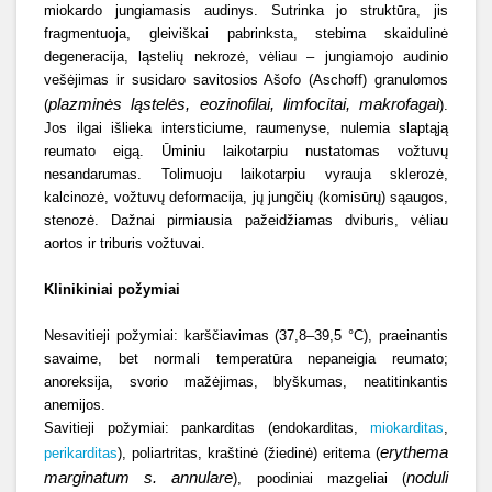
miokardo jungiamasis audinys. Sutrinka jo struktūra, jis
fragmentuoja, gleiviškai pabrinksta, stebima skaidulinė
degeneracija, ląstelių nekrozė, vėliau – jungiamojo audinio
vešėjimas ir susidaro savitosios Ašofo (Aschoff) granulomos
plazminės ląstelės, eozinofilai, limfocitai, makrofagai
(
).
Jos ilgai išlieka intersticiume, raumenyse, nulemia slaptąją
reumato eigą. Ūminiu laikotarpiu nustatomas vožtuvų
nesandarumas. Tolimuoju laikotarpiu vyrauja sklerozė,
kalcinozė, vožtuvų deformacija, jų jungčių (komisūrų) sąaugos,
stenozė. Dažnai pirmiausia pažeidžiamas dviburis, vėliau
aortos ir triburis vožtuvai.
Klinikiniai požymiai
Nesavitieji požymiai: karščiavimas (37,8–39,5 °C), praeinantis
savaime, bet normali temperatūra nepaneigia reumato;
anoreksija, svorio mažėjimas, blyškumas, neatitinkantis
anemijos.
Savitieji požymiai: pankarditas (endokarditas,
miokarditas
,
erythema
perikarditas
), poliartritas, kraštinė (žiedinė) eritema (
marginatum s. annulare
noduli
), poodiniai mazgeliai (