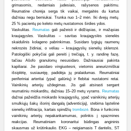
grimasomis, nedarniais judesiais, rašysenos pakitimu.
Reumatine chorėja serga tik vaikai, mergaitės du kartus
dažniau negu berniukai. Trunka nuo 1–2 mėn. Iki dvejų metų.
25 % pacientų po keleto metų nustatomos širdies ydos.
Vaskulitas.
Reumatas
gali pažeisti ir didžiąsias, ir mažąsias
kraujagysles. Vaskulitas – savitas kraujagyslės sienelės
skaidulinis kolageno pabrinkimas. Susidaro lygiųjų raumenų
nekrozės židiniai, o vėliau – kraujagyslių sienelių sklerozė.
Patologiški pokyčiai gali pereiti į trečiąją, t. y. randinę fazę,
tačiau Ašofo granulomų nesusidaro. Dažniausiai pakinta
kapiliarai. Jie pasidaro vingiuotesni, vietomis aneurizmiškai
išsiplėtę, susiaurėję, padidėja jų pralaidumas. Reumatiniai
periferiniai arteritai (ypač galūnių) ir flebitai nustatomi retai.
Vainikinių arterijų uždegimas. Jis gali atsirasti sergant
reumatiniu miokarditu, dažniau 15–20 metų vyrams.
Reumatas
dažnai pažeidžia miokardo kraujagyslių, ypač vainikinių arterijų
smulkiųjų šakų išorinį dangalą (adventiciją), stebima ląstelinė
sienelių infiltracija, kartais spindžių
trombozė
. Būna ir funkcinis
vainikinių arterijų nepakankamumas, polinkis į spazmines
reakcijas. Reumatiniam koronaritui būdingas angininis
skausmas už krūtinkaulio. EKG – neigiamasis T dantelis, ST