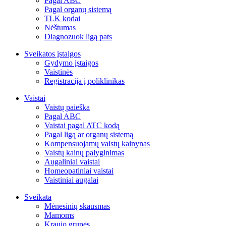
Pagal ABC
Pagal organų sistemą
TLK kodai
Nėštumas
Diagnozuok ligą pats
Sveikatos įstaigos
Gydymo įstaigos
Vaistinės
Registracija į poliklinikas
Vaistai
Vaistų paieška
Pagal ABC
Vaistai pagal ATC kodą
Pagal ligą ar organų sistemą
Kompensuojamų vaistų kainynas
Vaistų kainų palyginimas
Augaliniai vaistai
Homeopatiniai vaistai
Vaistiniai augalai
Sveikata
Mėnesinių skausmas
Mamoms
Kraujo grupės