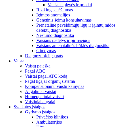
Vaisiaus plėvės ir priedai
Rizikingas nėštumas
Įgimtos anomalijos
Genetinis šeimų konsultavimas
Prenatalinė paveldimųjų ligų ir įgimtų raidos
defektų diagnostika
Nėštumo diagnostika
Vaisiaus padėtys ir pirmaeigos
Vaisiaus antenatalinės būklės diagnostika
Gimdymas
Diagnozuok ligą pats
Vaistai
Vaistų paieška
Pagal ABC
Vaistai pagal ATC kodą
Pagal ligą ar organų sistema
Kompensuojamu vaistu kainynas
Augaliniai vaistai
Homeopatiniai vaistai
Vaistiniai augalai
Sveikatos įstaigos
Gydymo įstaigos
Privačios klinikos
Ambulatorijos