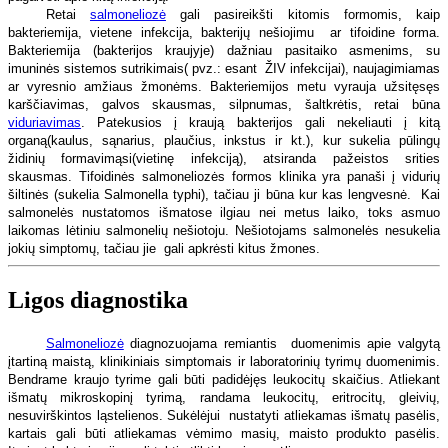
Retai
salmoneliozė
gali pasireikšti kitomis formomis, kaip
bakteriemija, vietene infekcija, bakterijų nešiojimu
ar tifoidine forma.
Bakteriemija (bakterijos kraujyje) dažniau pasitaiko asmenims, su
imuninės sistemos sutrikimais( pvz.: esant
ŽIV infekcijai), naujagimiamas
ar vyresnio amžiaus žmonėms. Bakteriemijos metu vyrauja užsitęsęs
karščiavimas, galvos skausmas, silpnumas, šaltkrėtis, retai būna
viduriavimas
. Patekusios į kraują bakterijos gali nekeliauti į kitą
organą(kaulus, sąnarius, plaučius, inkstus ir kt.), kur sukelia pūlingų
židinių formavimąsi(vietinę infekciją), atsiranda pažeistos srities
skausmas. Tifoidinės salmoneliozės formos klinika yra panaši į vidurių
šiltinės (sukelia Salmonella typhi), tačiau ji būna kur kas lengvesnė.
Kai
salmonelės nustatomos išmatose ilgiau nei metus laiko, toks asmuo
laikomas lėtiniu salmonelių nešiotoju. Nešiotojams salmonelės nesukelia
jokių simptomų, tačiau jie
gali apkrėsti kitus žmones.
Ligos diagnostika
Salmoneliozė
diagnozuojama remiantis
duomenimis apie valgytą
įtartiną maistą, klinikiniais simptomais ir laboratorinių tyrimų duomenimis.
Bendrame kraujo tyrime gali būti padidėjęs leukocitų skaičius. Atliekant
išmatų mikroskopinį tyrimą, randama leukocitų, eritrocitų, gleivių,
nesuvirškintos ląstelienos. Sukėlėjui
nustatyti atliekamas išmatų pasėlis,
kartais gali būti atliekamas vėmimo masių, maisto produkto pasėlis.