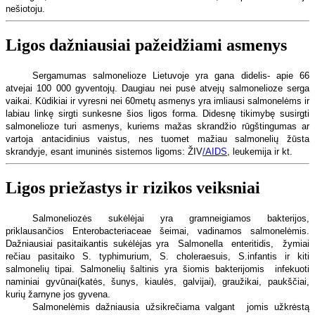
nešiotoju.
Ligos dažniausiai pažeidžiami asmenys
Sergamumas salmonelioze Lietuvoje yra gana didelis- apie 66
atvejai 100 000 gyventojų. Daugiau nei pusė atvejų salmonelioze serga
vaikai. Kūdikiai ir vyresni nei 60metų asmenys yra imliausi salmonelėms ir
labiau linkę sirgti sunkesne šios ligos forma. Didesnę tikimybę susirgti
salmonelioze turi asmenys, kuriems mažas skrandžio rūgštingumas ar
vartoja antacidinius vaistus, nes tuomet mažiau salmonelių žūsta
skrandyje, esant imuninės sistemos ligoms: ŽIV
/AIDS
, leukemija ir kt.
Ligos priežastys ir rizikos veiksniai
Salmoneliozės sukėlėjai yra gramneigiamos bakterijos,
priklausančios Enterobacteriaceae šeimai, vadinamos salmonelėmis.
Dažniausiai pasitaikantis sukėlėjas yra
Salmonella
enteritidis,
žymiai
rečiau pasitaiko S. typhimurium, S. choleraesuis, S.infantis ir kiti
salmonelių tipai. Salmonelių šaltinis yra šiomis bakterijomis
infekuoti
naminiai gyvūnai(katės, šunys, kiaulės, galvijai), graužikai, paukščiai,
kurių žarnyne jos gyvena.
Salmonelėmis dažniausia užsikrečiama valgant
jomis užkrėstą