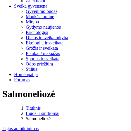
Anekdotai
Sveika gyvensena
Gyvenimo būdas
Mankšta online
Mityba
Gydymo naujienos
Psichologija
Dietos ir sveika mityba
Ekologija ir sveikata
Grožis ir sveikata
Plaukai / makiažas
Sportas ir sveikata
Odos priežiūra
Stilius
Homeopatija
Forumas
Salmoneliozė
Titulinis
Ligos ir sindromai
Salmoneliozė
Ligos apibūdinimas