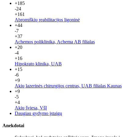
+185
-24
+161
Abromiškių reabilitacijos ligoninė
+44
-7
+37
Achemos poliklinika, Achema AB filialas
+20
-4
+16
Hipokrato klinika, UAB
+15
-6
+9
Akių lazerinės chirurgijos centras, UAB filialas Kaunas
+9
-5
+4
Akių šviesa, VšĮ
Daugiau gydymo įstaigų
Anekdotai