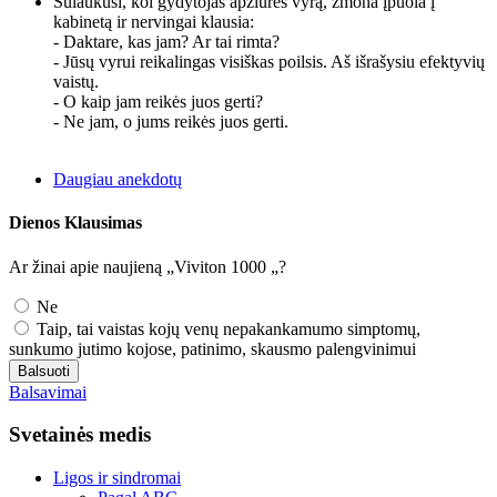
Sulaukusi, kol gydytojas apžiūrės vyrą, žmona įpuola į
kabinetą ir nervingai klausia:
- Daktare, kas jam? Ar tai rimta?
- Jūsų vyrui reikalingas visiškas poilsis. Aš išrašysiu efektyvių
vaistų.
- O kaip jam reikės juos gerti?
- Ne jam, o jums reikės juos gerti.
Daugiau anekdotų
Dienos Klausimas
Ar žinai apie naujieną „Viviton 1000 „?
Ne
Taip, tai vaistas kojų venų nepakankamumo simptomų,
sunkumo jutimo kojose, patinimo, skausmo palengvinimui
Balsuoti
Balsavimai
Svetainės medis
Ligos ir sindromai