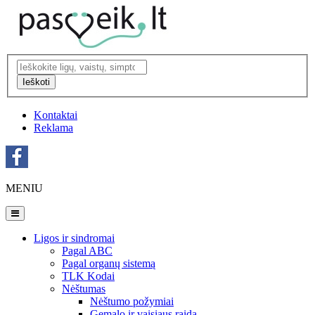
Ieškoti
Kontaktai
Reklama
MENIU
Ligos ir sindromai
Pagal ABC
Pagal organų sistemą
TLK Kodai
Nėštumas
Nėštumo požymiai
Gemalo ir vaisiaus raida