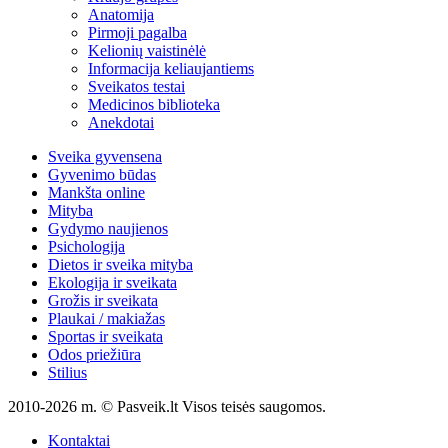
Anatomija
Pirmoji pagalba
Kelionių vaistinėlė
Informacija keliaujantiems
Sveikatos testai
Medicinos biblioteka
Anekdotai
Sveika gyvensena
Gyvenimo būdas
Mankšta online
Mityba
Gydymo naujienos
Psichologija
Dietos ir sveika mityba
Ekologija ir sveikata
Grožis ir sveikata
Plaukai / makiažas
Sportas ir sveikata
Odos priežiūra
Stilius
2010-2026 m. © Pasveik.lt Visos teisės saugomos.
Kontaktai