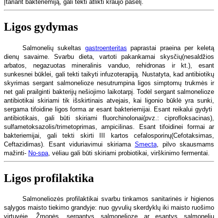
Įtariant bakteriemiją, gali tekti atlikti kraujo pasėlį.
Ligos gydymas
Salmonelių sukeltas
gastroenteritas
paprastai praeina per keletą
dienų savaime. Svarbu dieta, vartoti pakankamai skysčių(nesaldžios
arbatos, negazuotas mineralinis vanduo, rehidronas ir kt.), esant
sunkesnei būklei, gali tekti taikyti infuzoterapiją. Nustatyta, kad antibiotikų
skyrimas sergant salmonelioze nesutrumpina ligos simptomų trukmės ir
net gali prailginti bakterijų nešiojimo laikotarpį. Todėl sergant salmonelioze
antibiotikai skiriami tik išskirtinais atvejais, kai ligonio būklė yra sunki,
sergama tifoidine ligos forma ar esant bakteriemijai. Esant reikalui gydyti
antibiotikais, gali būti skiriami fluorchinolonai(pvz.: ciprofloksacinas),
sulfametoksazolis/trimetoprimas, ampicilinas. Esant tifoidinei formai ar
bakteriemijai, gali tekti skirti III kartos cefalosporinų(Cefotaksimas,
Ceftazidimas). Esant viduriavimui skiriama
Smecta
, pilvo skausmams
mažinti-
No-spa
, vėliau gali būti skiriami probiotikai, virškinimo fermentai.
Ligos profilaktika
Salmoneliozės profilaktikai svarbu tinkamos sanitarinės ir higienos
sąlygos maisto tiekimo grandyje: nuo gyvulių skerdyklų iki maisto ruošimo
virtuvėje. Žmonės, sergantys salmonelioze ar esantys salmonelių