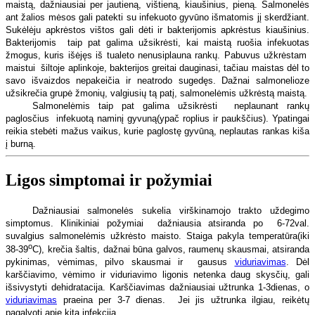
maistą, dažniausiai per jautieną, vištieną, kiaušinius, pieną. Salmonelės
ant žalios mėsos gali patekti su infekuoto gyvūno išmatomis jį skerdžiant.
Sukėlėju apkrėstos vištos gali dėti ir bakterijomis apkrėstus kiaušinius.
Bakterijomis
taip pat galima užsikrėsti, kai maistą ruošia infekuotas
žmogus, kuris išėjęs iš tualeto nenusiplauna rankų. Pabuvus užkrėstam
maistui
šiltoje aplinkoje, bakterijos greitai dauginasi, tačiau maistas dėl to
savo išvaizdos nepakeičia ir neatrodo sugedęs. Dažnai salmonelioze
užsikrečia grupė žmonių, valgiusių tą patį, salmonelėmis užkrėstą maistą.
Salmonelėmis taip pat galima užsikrėsti
neplaunant rankų
paglosčius
infekuotą naminį gyvuną(ypač roplius ir paukščius). Ypatingai
reikia stebėti mažus vaikus, kurie paglostę gyvūną, neplautas rankas kiša
į burną.
Ligos simptomai ir požymiai
Dažniausiai salmonelės sukelia virškinamojo trakto uždegimo
simptomus. Klinikiniai požymiai
dažniausia atsiranda po
6-72val.
suvalgius salmonelėmis užkrėsto maisto. Staiga pakyla temperatūra(iki
o
38-39
C), krečia šaltis, dažnai būna galvos, raumenų skausmai, atsiranda
pykinimas, vėmimas, pilvo skausmai ir
gausus
viduriavimas
. Dėl
karščiavimo, vėmimo ir viduriavimo ligonis netenka daug skysčių, gali
išsivystyti dehidratacija. Karščiavimas dažniausiai užtrunka 1-3dienas, o
viduriavimas
praeina per 3-7 dienas.
Jei jis užtrunka ilgiau, reikėtų
pagalvoti apie kitą infekciją.