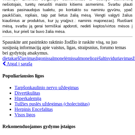
nešiotojais, turėtų neruošti maisto kitiems asmenims. Svarbu plauti
rankas pasinaudojus tualetu, po kontakto su naminiu gyvūnu, ypač
paukščiais, ropliais, taip pat lietus žalią mėsą. Vengti valgyti žalius
kiaušinius ar produktus, kur jų yra(pvz.: naminis majonezas). Ruošiant
mėsą, svarbu ją gerai termiškai apdoroti, nedėti keptos/virtos mėsos į
indus, kur prieš tai buvo žalia mėsa.
Spauskite ant pasirinkto raktinio žodžio ir raskite visą, su juo
susijusią informaciją apie vaistus, ligas, straipsnius, forumo temas
bei gydytojų atsakymus.
dieta
karščiavimas
ligonis
salmonelėmis
salmoneliozė
šaltis
viduriavimas
ž
Atgal į sąrašą
Populiariausios ligos
Tarpšonkaulinio nervo uždegimas
Divertikulitas
Hiperkalemija
Tulžies puslės uždegimas (cholecistitas)
Herpinis Encefalitas
Visos ligos
Rekomenduojamos gydymo įstaigos