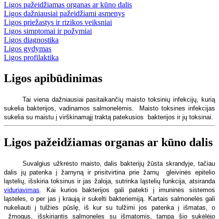
Ligos pažeidžiamas organas ar kūno dalis
Ligos dažniausiai pažeidžiami asmenys
Ligos priežastys ir rizikos veiksniai
Ligos simptomai ir požymiai
Ligos diagnostika
Ligos gydymas
Ligos profilaktika
Ligos apibūdinimas
Tai viena dažniausiai pasitaikančių maisto toksinių infekcijų, kurią
sukelia bakterijos, vadinamos salmonelėmis.
Maisto toksines infekcijas
sukelia su maistu į virškinamąjį traktą patekusios
bakterijos ir jų toksinai.
Ligos pažeidžiamas organas ar kūno dalis
Suvalgius užkrėsto maisto, dalis bakterijų žūsta skrandyje, tačiau
dalis jų patenka į žarnyną ir prisitvirtina prie žarnų
gleivinės epitelio
ląstelių, išskiria toksinus ir jas žaloja, sutrinka ląstelių funkcija, atsiranda
viduriavimas
. Kai kurios bakterijos gali patekti į imuninės sistemos
ląsteles, o per jas į kraują ir sukelti bakteriemiją. Kartais salmonelės gali
nukeliauti į tulžies pūslę, iš kur su tulžimi jos patenka į išmatas, o
žmogus, išskiriantis salmoneles su išmatomis, tampa šio sukėlėjo