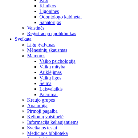
Kita
Klinikos
Ligoninės
Odontologo kabinetai
Sanatorijos
Vaistinės
Registracija į poliklinikas
Sveikata
Ligų gydymas
Mėnesinių skausmas
Mamoms
Vaiko psichologija
Vaikų mityba
Auklėjimas
Vaikų ligos
Šeima
Laisvalaikis
Patarimai
Kraujo grupės
Anatomija
Pirmoji pagalba
Kelionių vaistinėlė
Informacija keliaujantiems
Sveikatos testai
Medicinos biblioteka