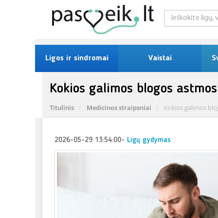
Ligos ir sindromai
Vaistai
S
Kokios galimos blogos astmos 
Titulinis
Medicinos straipsniai
Kokios galimos blo
2026-05-29 13:54:00
-
Ligų gydymas