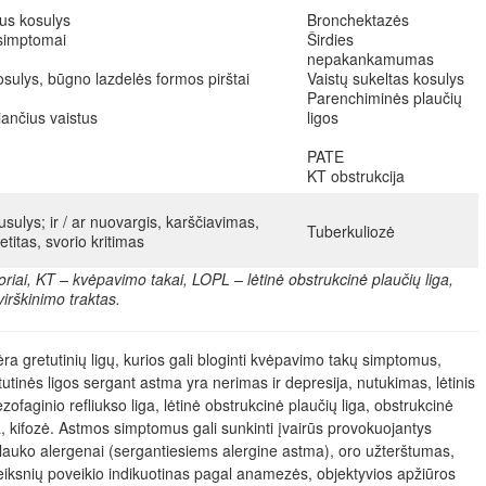
vus kosulys
Bronchektazės
 simptomai
Širdies
nepakankamumas
osulys, būgno lazdelės formos pirštai
Vaistų sukeltas kosulys
Parenchiminės plaučių
iančius vaistus
ligos
PATE
KT obstrukcija
usulys; ir / ar nuovargis, karščiavimas,
Tuberkuliozė
titas, svorio kritimas
riai, KT – kvėpavimo takai, LOPL – lėtinė obstrukcinė plaučių liga,
irškinimo traktas.
ėra gretutinių ligų, kurios gali bloginti kvėpavimo takų simptomus,
inės ligos sergant astma yra nerimas ir depresija, nutukimas, lėtinis
ofaginio refliukso liga, lėtinė obstrukcinė plaučių liga, obstrukcinė
, kifozė. Astmos simptomus gali sunkinti įvairūs provokuojantys
 lauko alergenai (sergantiesiems alergine astma), oro užterštumas,
 veiksnių poveikio indikuotinas pagal anamezės, objektyvios apžiūros