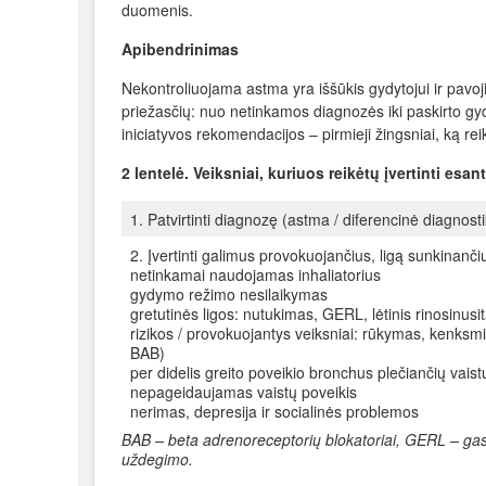
duomenis.
Apibendrinimas
Nekontroliuojama astma yra iššūkis gydytojui ir pavoj
priežasčių: nuo netinkamos diagnozės iki paskirto g
iniciatyvos rekomendacijos – pirmieji žingsniai, ką re
2 lentelė. Veiksniai, kuriuos reikėtų įvertinti esa
1. Patvirtinti diagnozę (astma / diferencinė diagnost
2. Įvertinti galimus provokuojančius, ligą sunkinanči
netinkamai naudojamas inhaliatorius
gydymo režimo nesilaikymas
gretutinės ligos: nutukimas, GERL, lėtinis rinosinus
rizikos / provokuojantys veiksniai: rūkymas, kenksmi
BAB)
per didelis greito poveikio bronchus plečiančių vaist
nepageidaujamas vaistų poveikis
nerimas, depresija ir socialinės problemos
BAB – beta adrenoreceptorių blokatoriai, GERL – gastr
uždegimo.