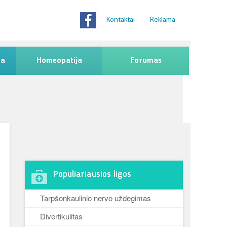
Kontaktai
Reklama
na
Homeopatija
Forumas
Populiariausios ligos
Tarpšonkaulinio nervo uždegimas
Divertikulitas