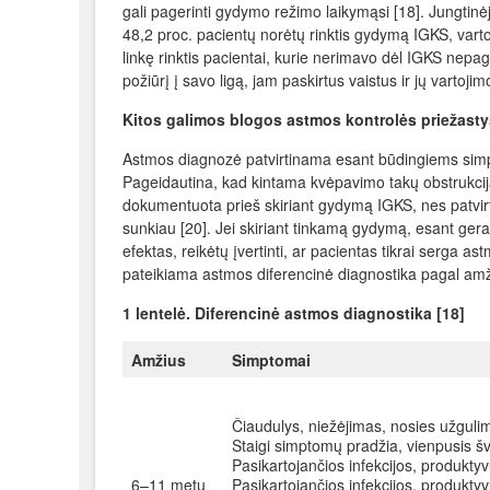
gali pagerinti gydymo režimo laikymąsi [18]. Jungtinė
48,2 proc. pacientų norėtų rinktis gydymą IGKS, vart
linkę rinktis pacientai, kurie nerimavo dėl IGKS nepag
požiūrį į savo ligą, jam paskirtus vaistus ir jų vartoj
Kitos galimos blogos astmos kontrolės priežasty
Astmos diagnozė patvirtinama esant būdingiems simp
Pageidautina, kad kintama kvėpavimo takų obstrukcija
dokumentuota prieš skiriant gydymą IGKS, nes patvirt
sunkiau [20]. Jei skiriant tinkamą gydymą, esant gera
efektas, reikėtų įvertinti, ar pacientas tikrai serga a
pateikiama astmos diferencinė diagnostika pagal am
1 lentelė. Diferencinė astmos diagnostika [18]
Amžius
Simptomai
Čiaudulys, niežėjimas, nosies užguli
Staigi simptomų pradžia, vienpusis š
Pasikartojančios infekcijos, produkty
6–11 metų
Pasikartojančios infekcijos, produktyv