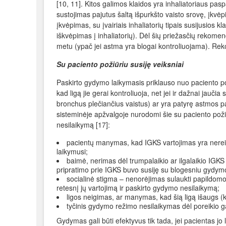
[10, 11]. Kitos galimos klaidos yra inhaliatoriaus pa
sustojimas pajutus šaltą išpurkšto vaisto srovę, įkvėpi
įkvėpimas, su įvairiais inhaliatorių tipais susijusios
iškvėpimas į inhaliatorių). Dėl šių priežasčių rekomen
metu (ypač jei astma yra blogai kontroliuojama). Reko
Su paciento požiūriu susiję veiksniai
Paskirto gydymo laikymasis priklauso nuo paciento poži
kad ligą jie gerai kontroliuoja, net jei ir dažnai jauči
bronchus plečiančius vaistus) ar yra patyrę astmos 
sisteminėje apžvalgoje nurodomi šie su paciento požiū
nesilaikymą [17]:
pacientų manymas, kad IGKS vartojimas yra nerei
laikymusi;
baimė, nerimas dėl trumpalaikio ar ilgalaikio IGK
pripratimo prie IGKS buvo susiję su blogesniu gydym
socialinė stigma – nenorėjimas sulaukti papildomo
retesnį jų vartojimą ir paskirto gydymo nesilaikymą;
ligos neigimas, ar manymas, kad šią ligą išaugs (k
tyčinis gydymo režimo nesilaikymas dėl poreikio 
Gydymas gali būti efektyvus tik tada, jei pacientas jo