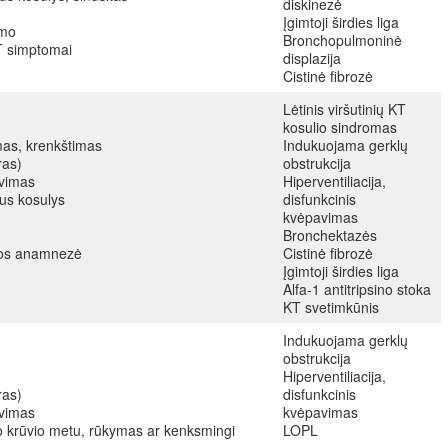
diskinezė
Įgimtoji širdies liga
mimo
Bronchopulmoninė
T simptomai
displazija
Cistinė fibrozė
Lėtinis viršutinių KT
kosulio sindromas
mas, krenkštimas
Indukuojama gerklų
oras)
obstrukcija
ūsavimas
Hiperventiliacija,
vus kosulys
disfunkcinis
kvėpavimas
Bronchektazės
mos anamnezė
Cistinė fibrozė
Įgimtoji širdies liga
Alfa-1 antitripsino stoka
KT svetimkūnis
Indukuojama gerklų
obstrukcija
Hiperventiliacija,
ras)
disfunkcinis
ūsavimas
kvėpavimas
io krūvio metu, rūkymas ar kenksmingi
LOPL