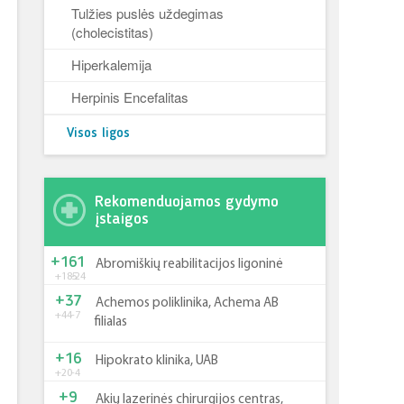
Tulžies puslės uždegimas
(cholecistitas)
Hiperkalemija
Herpinis Encefalitas
Visos ligos
Rekomenduojamos gydymo
įstaigos
+161
Abromiškių reabilitacijos ligoninė
+185
-24
+37
Achemos poliklinika, Achema AB
+44
-7
filialas
+16
Hipokrato klinika, UAB
+20
-4
+9
Akių lazerinės chirurgijos centras,