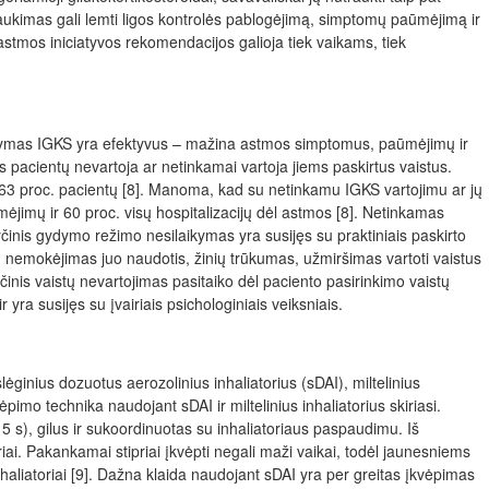
raukimas gali lemti ligos kontrolės pablogėjimą, simptomų paūmėjimą ir
astmos iniciatyvos rekomendacijos galioja tiek vaikams, tiek
 Gydymas IGKS yra efektyvus – mažina astmos simptomus, paūmėjimų ir
lis pacientų nevartoja ar netinkamai vartoja jiems paskirtus vaistus.
–63 proc. pacientų [8]. Manoma, kad su netinkamu IGKS vartojimu ar jų
mėjimų ir 60 proc. visų hospitalizacijų dėl astmos [8]. Netinkamas
etyčinis gydymo režimo nesilaikymas yra susijęs su praktiniais paskirto
, nemokėjimas juo naudotis, žinių trūkumas, užmiršimas vartoti vaistus
inis vaistų nevartojimas pasitaiko dėl paciento pasirinkimo vaistų
ir yra susijęs su įvairiais psichologiniais veiksniais.
slėginius dozuotus aerozolinius inhaliatorius (sDAI), miltelinius
pimo technika naudojant sDAI ir miltelinius inhaliatorius skiriasi.
e 5 s), gilus ir sukoordinuotas su inhaliatoriaus paspaudimu. Iš
stipriai. Pakankamai stipriai įkvėpti negali maži vaikai, todėl jaunesniems
inhaliatoriai [9]. Dažna klaida naudojant sDAI yra per greitas įkvėpimas