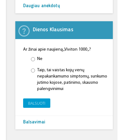
Daugiau anekdotų
Dienos Klausimas
Ar žinai apie naujieną „Viviton 1000 „?
Ne
Taip, tai vaistas kojų venų
nepakankamumo simptomų, sunkumo
jutimo kojose, patinimo, skausmo
palengvinimui
BALSUOTI
Balsavimai