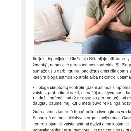
Italijoje, Ispanijoje ir Didžiojoje Britanijoje atliktam
žmonių), nepasiekė geros astmos kontrolės [5]. Blog
sumažėjusiu darbingumu, padidėjusiomis išlaidomis sve
kas yra bloga astmos kontrolė arba nekontroliuojama 
bloga simptomų kontrolė (dažni astmos simptomai a
vaistus, prabudimai naktį, sumažėjęs aktyvumas, da
dažni paūmėjimai (2 ar daugiau per metus), kai rei
daugiau paūmėjimų, kurių metu buvo reikalinga hospit
Gera astmos kontrolė ir paūmėjimų išvengimas yra l
Pasaulinė astmos iniciatyvos organizacija (angl.
Globa
kontroliuojamieji vaistai astmai gydyti (inhaliuojamieji
nepasikonsultavus su gydytoju. Jei pacientui paskirti g