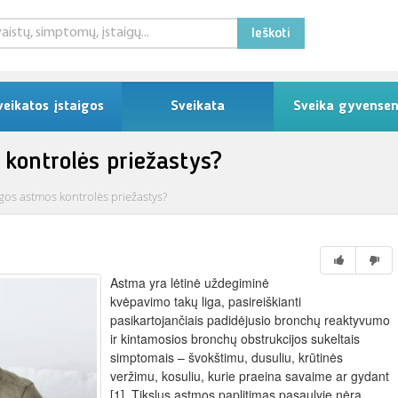
Ieškoti
veikatos įstaigos
Sveikata
Sveika gyvense
kontrolės priežastys?
gos astmos kontrolės priežastys?
Astma yra lėtinė uždegiminė
kvėpavimo takų liga, pasireiškianti
pasikartojančiais padidėjusio bronchų reaktyvumo
ir kintamosios bronchų obstrukcijos sukeltais
simptomais – švokštimu, dusuliu, krūtinės
veržimu, kosuliu, kurie praeina savaime ar gydant
[1]. Tikslus astmos paplitimas pasaulyje nėra