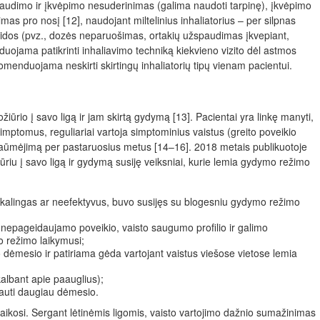
spaudimo ir įkvėpimo nesuderinimas (galima naudoti tarpinę), įkvėpimo
mas pro nosį [12], naudojant miltelinius inhaliatorius – per silpnas
 klaidos (pvz., dozės neparuošimas, ortakių užspaudimas įkvepiant,
duojama patikrinti inhaliavimo techniką kiekvieno vizito dėl astmos
menduojama neskirti skirtingų inhaliatorių tipų vienam pacientui.
ūrio į savo ligą ir jam skirtą gydymą [13]. Pacientai yra linkę manyti,
a simptomus, reguliariai vartoja simptominius vaistus (greito poveikio
paūmėjimą per pastaruosius metus [14–16]. 2018 metais publikuotoje
riu į savo ligą ir gydymą susiję veiksniai, kurie lemia gydymo režimo
kalingas ar neefektyvus, buvo susijęs su blogesniu gydymo režimo
S nepageidaujamo poveikio, vaisto saugumo profilio ir galimo
o režimo laikymusi;
 dėmesio ir patiriama gėda vartojant vaistus viešose vietose lemia
albant apie paauglius);
gauti daugiau dėmesio.
 laikosi. Sergant lėtinėmis ligomis, vaisto vartojimo dažnio sumažinimas