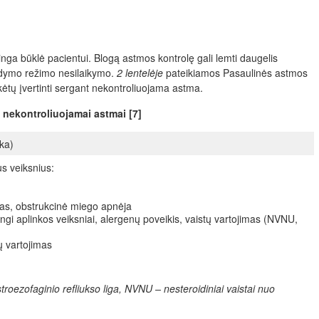
inga būklė pacientui. Blogą astmos kontrolę gali lemti daugelis
ydymo režimo nesilaikymo.
2 lentelėje
pateikiamos Pasaulinės astmos
ikėtų įvertinti sergant nekontroliuojama astma.
nt nekontroliuojamai astmai [7]
ika)
us veiksnius:
itas, obstrukcinė miego apnėja
ngi aplinkos veiksniai, alergenų poveikis, vaistų vartojimas (NVNU,
ų vartojimas
oezofaginio refliukso liga, NVNU – nesteroidiniai vaistai nuo