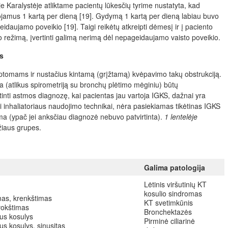
je Karalystėje atliktame pacientų lūkesčių tyrime nustatyta, kad
ojamus 1 kartą per dieną [19]. Gydymą 1 kartą per dieną labiau buvo
eidaujamo poveikio [19]. Taigi reikėtų atkreipti dėmesį ir į paciento
imo režimą, įvertinti galimą nerimą dėl nepageidaujamo vaisto poveikio.
s
tomams ir nustačius kintamą (grįžtamą) kvėpavimo takų obstrukciją.
 (atlikus spirometriją su bronchų plėtimo mėginiu) būtų
inti astmos diagnozę, kai pacientas jau vartoja IGKS, dažnai yra
i inhaliatoriaus naudojimo technikai, nėra pasiekiamas tikėtinas IGKS
stma (ypač jei anksčiau diagnozė nebuvo patvirtinta).
1 lentelėje
žiaus grupes.
Galima patologija
Lėtinis viršutinių KT
kosulio sindromas
mas, krenkštimas
KT svetimkūnis
vokštimas
Bronchektazės
vus kosulys
Pirminė ciliarinė
us kosulys, sinusitas