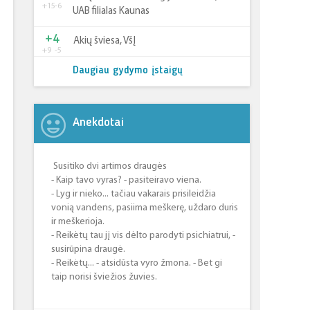
+15
-6
UAB filialas Kaunas
+4
Akių šviesa, VšĮ
+9
-5
Daugiau gydymo įstaigų
Anekdotai
Susitiko dvi artimos draugės
- Kaip tavo vyras? - pasiteiravo viena.
- Lyg ir nieko... tačiau vakarais prisileidžia
vonią vandens, pasiima meškerę, uždaro duris
ir meškerioja.
- Reikėtų tau jį vis dėlto parodyti psichiatrui, -
susirūpina draugė.
- Reikėtų... - atsidūsta vyro žmona. - Bet gi
taip norisi šviežios žuvies.