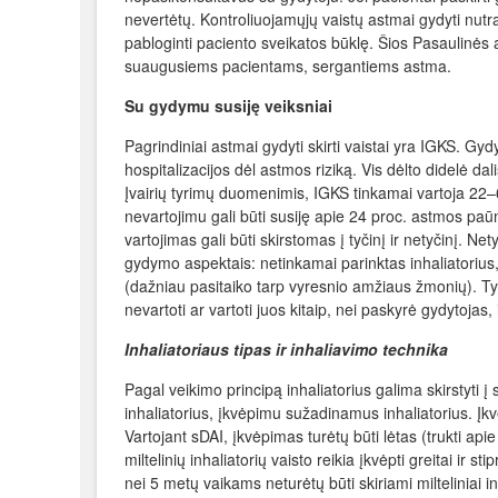
nevertėtų. Kontroliuojamųjų vaistų astmai gydyti nut
pabloginti paciento sveikatos būklę. Šios Pasaulinės 
suaugusiems pacientams, sergantiems astma.
Su gydymu susiję veiksniai
Pagrindiniai astmai gydyti skirti vaistai yra IGKS.
hospitalizacijos dėl astmos riziką. Vis dėlto didelė da
Įvairių tyrimų duomenimis, IGKS tinkamai vartoja 22
nevartojimu gali būti susiję apie 24 proc. astmos paū
vartojimas gali būti skirstomas į tyčinį ir netyčinį. N
gydymo aspektais: netinkamai parinktas inhaliatorius
(dažniau pasitaiko tarp vyresnio amžiaus žmonių). Tyč
nevartoti ar vartoti juos kitaip, nei paskyrė gydytojas, 
Inhaliatoriaus tipas ir inhaliavimo technika
Pagal veikimo principą inhaliatorius galima skirstyti į 
inhaliatorius, įkvėpimu sužadinamus inhaliatorius. Įkvė
Vartojant sDAI, įkvėpimas turėtų būti lėtas (trukti api
miltelinių inhaliatorių vaisto reikia įkvėpti greitai ir 
nei 5 metų vaikams neturėtų būti skiriami milteliniai 