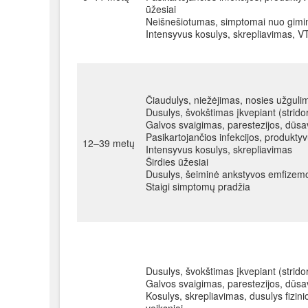
ūžesiai
Neišnešiotumas, simptomai nuo gi
Intensyvus kosulys, skrepliavimas, V
Čiaudulys, niežėjimas, nosies užguli
Dusulys, švokštimas įkvepiant (strid
Galvos svaigimas, parestezijos, d
Pasikartojančios infekcijos, produkty
12–39 metų
Intensyvus kosulys, skrepliavimas
Širdies ūžesiai
Dusulys, šeiminė ankstyvos emfize
Staigi simptomų pradžia
Dusulys, švokštimas įkvepiant (strido
Galvos svaigimas, parestezijos, d
Kosulys, skrepliavimas, dusulys fizin