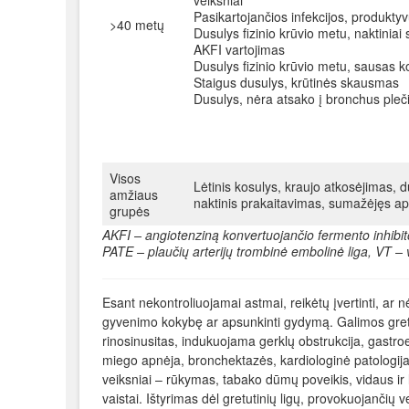
veiksniai
Pasikartojančios infekcijos, produkty
>40 metų
Dusulys fizinio krūvio metu, naktiniai
AKFI vartojimas
Dusulys fizinio krūvio metu, sausas k
Staigus dusulys, krūtinės skausmas
Dusulys, nėra atsako į bronchus pleč
Visos
Lėtinis kosulys, kraujo atkosėjimas, d
amžiaus
naktinis prakaitavimas, sumažėjęs ape
grupės
AKFI – angiotenziną konvertuojančio fermento inhibito
PATE – plaučių arterijų trombinė embolinė liga, VT – v
Esant nekontroliuojamai astmai, reikėtų įvertinti, ar n
gyvenimo kokybę ar apsunkinti gydymą. Galimos gretut
rinosinusitas, indukuojama gerklų obstrukcija, gastroez
miego apnėja, bronchektazės, kardiologinė patologija
veiksniai – rūkymas, tabako dūmų poveikis, vidaus ir
vaistai. Ištyrimas dėl gretutinių ligų, provokuojančių