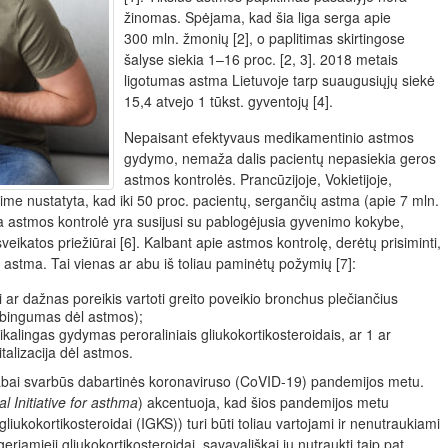
žinomas. Spėjama, kad šia liga serga apie
300 mln. žmonių [2], o paplitimas skirtingose
šalyse siekia 1–16 proc. [2, 3]. 2018 metais
ligotumas astma Lietuvoje tarp suaugusiųjų siekė
15,4 atvejo 1 tūkst. gyventojų [4].
Nepaisant efektyvaus medikamentinio astmos
gydymo, nemaža dalis pacientų nepasiekia geros
astmos kontrolės. Prancūzijoje, Vokietijoje,
e tyrime nustatyta, kad iki 50 proc. pacientų, sergančių astma (apie 7 mln.
a astmos kontrolė yra susijusi su pablogėjusia gyvenimo kokybe,
ikatos priežiūrai [6]. Kalbant apie astmos kontrolę, derėtų prisiminti,
astma. Tai vienas ar abu iš toliau paminėtų požymių [7]:
r dažnas poreikis vartoti greito poveikio bronchus plečiančius
rbingumas dėl astmos);
kalingas gydymas peroraliniais gliukokortikosteroidais, ar 1 ar
alizacija dėl astmos.
abai svarbūs dabartinės koronaviruso (CoVID-19) pandemijos metu.
l Initiative for asthma
) akcentuoja, kad šios pandemijos metu
 gliukokortikosteroidai (IGKS)) turi būti toliau vartojami ir nenutraukiami
eriamieji gliukokortikosteroidai, savavališkai jų nutraukti taip pat