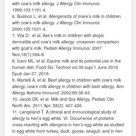
with cow’s milk allergy. J Allergy Clin Immunol.
1999;103:1191-4.
6. Businco L, et al. Allergenicity of mare’s milk in children
with cow’s milk allergy. J Allergy Clin Immunol.
2000;105:1031-4.
7. Vita D, et al. Ass’s milk in children with atopic
dermatitis and cow’s milk allergy: crossover comparison
with goat’s milk. Pediatr Allergy Immunol. 2007
Nov;18(7):594-8.
8. Ícaro ML, et al. Equine milk and its potential use in the
human diet. Food Sci. Technol vol.39 supl.1 June 2019
Epub Jan 07, 2019.
9. Martelli A, et al. Beef allergy in children with cow’s milk
allergy; cow’s milk allergy in children with beef allergy. Ann
Allergy Asthma Immunol. 2002;89:38-43.
10. Jacob DK, et al. Milk and Soy Allergy. Pediatr Clin
North Am. 2011 Apr; 58(2): 407-426.
11. Langeland T. A clinical and immunological study of
allergy to hen’s egg white. VI. Occurrence of proteins
cross-reacting with allergens in hen’s egg white as studied
in egg white from turkey, duck, goose, seagull, and in hen