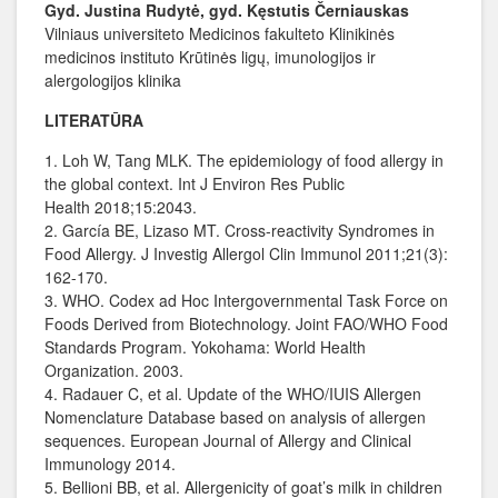
Gyd. Justina Rudytė, gyd. Kęstutis Černiauskas
Vilniaus universiteto Medicinos fakulteto Klinikinės
medicinos instituto Krūtinės ligų, imunologijos ir
alergologijos klinika
LITERATŪRA
1. Loh W, Tang MLK. The epidemiology of food allergy in
the global context. Int J Environ Res Public
Health 2018;15:2043.
2. García BE, Lizaso MT. Cross-reactivity Syndromes in
Food Allergy. J Investig Allergol Clin Immunol 2011;21(3):
162-170.
3. WHO. Codex ad Hoc Intergovernmental Task Force on
Foods Derived from Biotechnology. Joint FAO/WHO Food
Standards Program. Yokohama: World Health
Organization. 2003.
4. Radauer C, et al. Update of the WHO/IUIS Allergen
Nomenclature Database based on analysis of allergen
sequences. European Journal of Allergy and Clinical
Immunology 2014.
5. Bellioni BB, et al. Allergenicity of goat’s milk in children