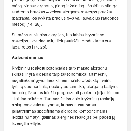
mėsą, vidaus organus, pieną ir želatiną. Išskirtinis alfa-gal
sindromo bruožas – vėlyva alerginės reakcijos pradžia
(paprastai jos įvyksta praėjus 3–6 val. suvalgius raudonos
mėsos) [14, 28].
Su mėsa susijusios alergijos, tuo labiau kryžminės
reakcijos, tiek žinduolių, tiek paukščių produktams yra
labai retos [14, 28].
Apibendrinimas
Kryžminių reakcijų potencialas tarp maisto alergenų
skiriasi ir yra didesnis tarp taksonomiškai artimesnių
augalinės ar gyvūninės kilmės maisto produktų. Įvairių
tyrimų duomenimis, nustatytas tam tikrų alergenų baltymų
homologiškumas leidžia prognozuoti paciento įsijautrinimo
klinikinę reikšmę. Turimos žinios apie kryžminių reakcijų
riziką, molekuliniai tyrimai, kuriais nustatomas
įsijautrinimas specifiniams alergeno komponentams,
leidžia numatyti galimas alergines reakcijas bei padėti jų
išvengti ateityje.