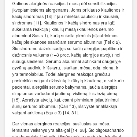
Galimos alerginės reakcijos į mėsą dėl sensibilizacijos
įkvepiamiesiems alergenams. Joms priklauso kiaulienos ir
kačių sindromas [14] ir jau minėtas paukščių ir kiaušinių
sindromas [11]. Kiaulienos ir kačių sindromas yra IgE
sukeliama reakcija į kiaulių mėsą (kiaulienos serumo
albuminui Sus s 1), kurią sukelia pirminis įsijautrinimas
kačių pleiskanose esančiam serumo albuminui (Fel d 2).
Šio sindromo dažnis susijęs su kačių alergijos paplitimu ir
dažnesnis vaikams (1–3 proc. kačių alergijos atvejų) nei
suaugusiesiems. Serumo albuminai aptinkami daugelyje
gyvūnų audinių ir išskyrų, įskaitant mėsą, odą, pieną, ir
yra termolabilūs. Todėl alerginės reakcijos greičiau
pasireiškia valgant džiovintą ir rūkytą kiaulieną, o kai kurie
pacientai, alergiški serumo baltymams, jaučia alergijos
simptomus vartodami jautieną, vištieną ir šviežią pieną
[15]. Aprašyta atvejų, kai, esant pirminiam įsijautrinimui
šunų serumo albuminui (Can f 3), išsivystė anafilaksija
valgant arklieną (Equ c 3) [14, 31].
Dar vienas alergines reakcijas, susijusias su mėsa,
lemiantis veiksnys yra alfa-gal [14, 28]. Šio oligosacharido
yra daugelyje žinduolių kilmės maisto produktų, įskaitant