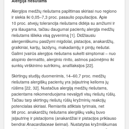
Alergija riešutams
Alergijos medžių riešutams paplitimas skiriasi nuo regiono
ir siekia iki 0,05–7,3 proc. pasaulio populiacijos. Apie
10 proc. atvejų tolerancija riešutams didėja su amžiumi ir
yra išaugama, tačiau daugumai pacientų alergija medžių
riešutams išlieka visą gyvenimą [1]. Didžiausiu
alergeniškumu pasižymi migdolai, pistacijos, anakardžių,
graikiniai, karijų, lazdynų, makadamijų ir pinijų riešutai.
Galimi įvairūs alergijos riešutams sukelti simptomai – nuo
atopinio dermatito, alerginio rinito, astmos paūmėjimo iki
sunkių virškinimo sutrikimų, anafilaksijos [22].
Skirtingų studijų duomenimis, 14–60,7 proc. medžių
riešutams alergiškų pacientų yra įsijautrinę kelioms jų
rūšims [22, 32]. Nustačius alergiją medžių riešutams,
pacientams rekomenduojama nevalgyti visų riešutų rūšių.
Tačiau tarp skirtingų riešutų rūšių kryžminių reakcijų
potencialas skiriasi. Remiantis atliktais tyrimais, net
98 proc. anakardžių riešutams alergiškų vaikų buvo
įsijautrinę ir pistacijoms (anakardžiai ir pistacijos priklauso
bendrai
Anacardiaceae
šeimai). Nustatytas kryžmiškumas