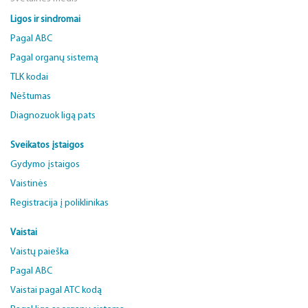
Ligos ir sindromai
Pagal ABC
Pagal organų sistemą
TLK kodai
Nėštumas
Diagnozuok ligą pats
Sveikatos įstaigos
Gydymo įstaigos
Vaistinės
Registracija į poliklinikas
Vaistai
Vaistų paieška
Pagal ABC
Vaistai pagal ATC kodą