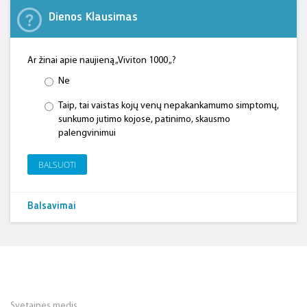
Dienos Klausimas
Ar žinai apie naujieną „Viviton 1000 „?
Ne
Taip, tai vaistas kojų venų nepakankamumo simptomų,
sunkumo jutimo kojose, patinimo, skausmo
palengvinimui
BALSUOTI
Balsavimai
Svetainės medis