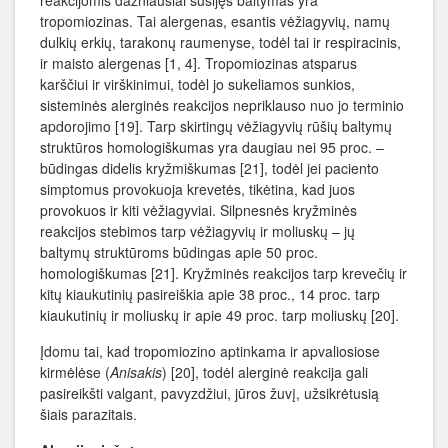
reakcijomis dažniausiai susijęs baltymas yra
tropomiozinas. Tai alergenas, esantis vėžiagyvių, namų
dulkių erkių, tarakonų raumenyse, todėl tai ir respiracinis,
ir maisto alergenas [1, 4]. Tropomiozinas atsparus
karščiui ir virškinimui, todėl jo sukeliamos sunkios,
sisteminės alerginės reakcijos nepriklauso nuo jo terminio
apdorojimo [19]. Tarp skirtingų vėžiagyvių rūšių baltymų
struktūros homologiškumas yra daugiau nei 95 proc. –
būdingas didelis kryžmiškumas [21], todėl jei paciento
simptomus provokuoja krevetės, tikėtina, kad juos
provokuos ir kiti vėžiagyviai. Silpnesnės kryžminės
reakcijos stebimos tarp vėžiagyvių ir moliuskų – jų
baltymų struktūroms būdingas apie 50 proc.
homologiškumas [21]. Kryžminės reakcijos tarp krevečių ir
kitų kiaukutinių pasireiškia apie 38 proc., 14 proc. tarp
kiaukutinių ir moliuskų ir apie 49 proc. tarp moliuskų [20].
Įdomu tai, kad tropomiozino aptinkama ir apvaliosiose
kirmėlėse (
Anisakis
) [20], todėl alerginė reakcija gali
pasireikšti valgant, pavyzdžiui, jūros žuvį, užsikrėtusią
šiais parazitais.