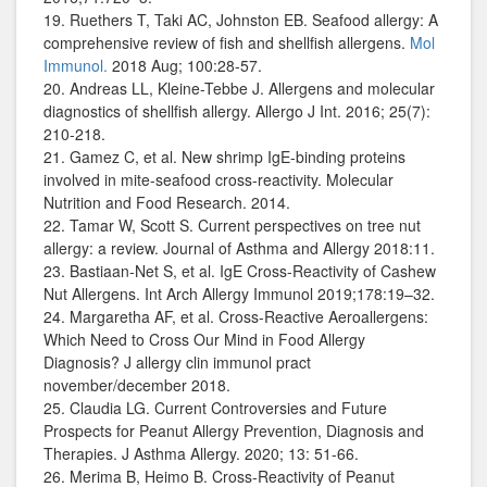
19. Ruethers T, Taki AC, Johnston EB. Seafood allergy: A
comprehensive review of fish and shellfish allergens.
Mol
Immunol.
2018 Aug; 100:28-57.
20. Andreas LL, Kleine-Tebbe J. Allergens and molecular
diagnostics of shellfish allergy. Allergo J Int. 2016; 25(7):
210-218.
21. Gamez C, et al. New shrimp IgE-binding proteins
involved in mite-seafood cross-reactivity. Molecular
Nutrition and Food Research. 2014.
22. Tamar W, Scott S. Current perspectives on tree nut
allergy: a review. Journal of Asthma and Allergy 2018:11.
23. Bastiaan-Net S, et al. IgE Cross-Reactivity of Cashew
Nut Allergens. Int Arch Allergy Immunol 2019;178:19–32.
24. Margaretha AF, et al. Cross-Reactive Aeroallergens:
Which Need to Cross Our Mind in Food Allergy
Diagnosis? J allergy clin immunol pract
november/december 2018.
25. Claudia LG. Current Controversies and Future
Prospects for Peanut Allergy Prevention, Diagnosis and
Therapies. J Asthma Allergy. 2020; 13: 51-66.
26. Merima B, Heimo B. Cross-Reactivity of Peanut