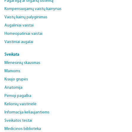
Pagal ligą ar organų sistemą
Kompensuojamų vaistų kainynas
Vaistų kainų palyginimas
Augaliniai vaistai
Homeopatiniai vaistai
Vaistiniai augalai
Sveikata
Mėnesinių skausmas
Mamoms
Kraujo grupės
Anatomija
Pirmoji pagalba
Kelionių vaistinėlė
Informacija keliaujantiems
Sveikatos testai
Medicinos biblioteka