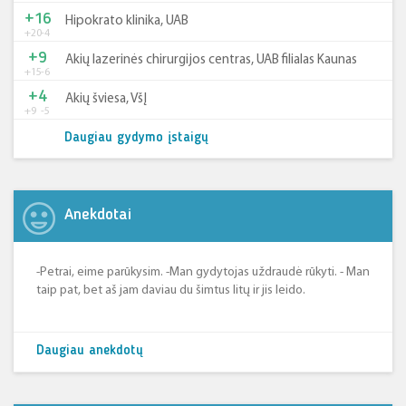
+16
Hipokrato klinika, UAB
+20
-4
+9
Akių lazerinės chirurgijos centras, UAB filialas Kaunas
+15
-6
+4
Akių šviesa, VšĮ
+9
-5
Daugiau gydymo įstaigų
Anekdotai
-Petrai, eime parūkysim. -Man gydytojas uždraudė rūkyti. - Man
taip pat, bet aš jam daviau du šimtus litų ir jis leido.
Daugiau anekdotų