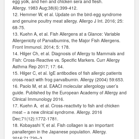
egg yolk, and hen and chicken sera and flesh.
Allergy. 1983 Aug;38(6):399-412.
12. Hemmer W, et al. Update on the bird-egg syndrome
and genuine poultry meat allergy. Allergo J Int. 2016; 25:
68-75.
13. Kuehn A, et al. Fish Allergens at a Glance: Variable
Allergenicity of Parvalbumins, the Major Fish Allergens.
Front Immunol. 2014; 5: 178.
14. Hilger Ch, et al. Diagnosis of Allergy to Mammals and
Fish: Cross-Reactive vs. Specific Markers. Curr Allergy
Asthma Rep 2017; 17: 64.
15. Hilger C, et al. IgE antibodies of fish allergic patients
cross-react with frog parvalbumin. Allergy (2004) 59:653.
16. Paolo M, et al. EAACI molecular allergology user’s
guide. Published by the European Academy of Allergy and
Clinical Immunology 2016.
17. Kuehn A, et al. Cross-reactivity to fish and chicken
meat – a new clinical syndrome. Allergy. 2016
Dec;71(12):1772-1781.
18. Kobayashi Y, et al. Fish collagen is an important
panallergen in the Japanese population. Allergy.
2016;71:720–3.