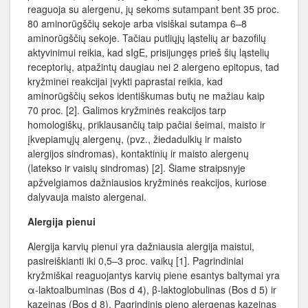
reaguoja su alergenu, jų sekoms sutampant bent 35 proc.
80 aminorūgščių sekoje arba visiškai sutampa 6–8
aminorūgščių sekoje. Tačiau putliųjų ląstelių ar bazofilų
aktyvinimui reikia, kad sIgE, prisijungęs prieš šių ląstelių
receptorių, atpažintų daugiau nei 2 alergeno epitopus, tad
kryžminei reakcijai įvykti paprastai reikia, kad
aminorūgščių sekos identiškumas butų ne mažiau kaip
70 proc. [2]. Galimos kryžminės reakcijos tarp
homologiškų, priklausančių taip pačiai šeimai, maisto ir
įkvepiamųjų alergenų, (pvz., žiedadulkių ir maisto
alergijos sindromas), kontaktinių ir maisto alergenų
(latekso ir vaisių sindromas) [2]. Šiame straipsnyje
apžvelgiamos dažniausios kryžminės reakcijos, kuriose
dalyvauja maisto alergenai.
Alergija pienui
Alergija karvių pienui yra dažniausia alergija maistui,
pasireiškianti iki 0,5–3 proc. vaikų [1]. Pagrindiniai
kryžmiškai reaguojantys karvių piene esantys baltymai yra
α-laktoalbuminas (Bos d 4), β-laktoglobulinas (Bos d 5) ir
kazeinas (Bos d 8). Pagrindinis pieno alergenas kazeinas