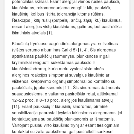
potencialas skiriasi. Esant alergijai vienos rūšies paukščių
kiaušiniams, rekomenduojama vengti ir kitų paukščių
kiaušinių, kol bus ištirta tolerancija kitoms rūšims.
Reakcijos į kitų rūšių (putpelių, ančių, žąsų, kt.) kiaušinius,
nesant alergijos vištų kiaušiniams, galimos, bet pasireiškia
išimtiniais atvejais [1].
Kiaušinių tryniuose pagrindinis alergenas yra α-livetinas
(vištos serumo albuminas Gal d 5) [1, 4]. Šis alergenas
aptinkamas paukščių raumenyse, plunksnose ir gali
kryžmiškai reaguoti, sukeldamas paukščio ir
kiaušiniosindromą, kurio metu vystosi sisteminės
alerginės reakcijos simptomai suvalgius kiaušinio ar
vištienos, kvėpavimo organų simptomai po kontakto su
paukščiais, jų plunksnomis [11]. Šis sindromas dažnesnis
suaugusiesiems, o vaikams pasireiškia retai, atitinkamai
12–22 proc. ir 8–10 proc. alergijos kiaušiniams atvejų
[11]. Esant paukščių ir kiaušinių sindromui, pirminė
sensibilizacija paprastai įvyksta lakiesiems alergenams, jei
kontaktuojama su paukščių plunksnomis ar išmatomis.
Vartojant pusiau virto kiaušinio trynį ar esant tiesioginiam
kontaktui su žalia paukštiena, gali pasireikšti sunkesni