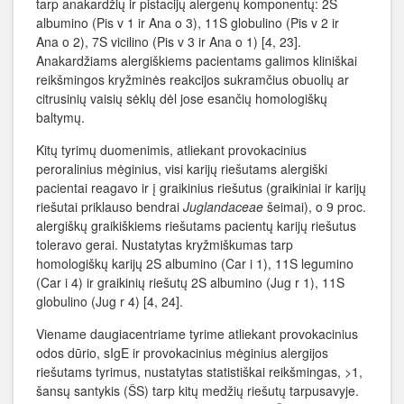
tarp anakardžių ir pistacijų alergenų komponentų: 2S
albumino (Pis v 1 ir Ana o 3), 11S globulino (Pis v 2 ir
Ana o 2), 7S vicilino (Pis v 3 ir Ana o 1) [4, 23].
Anakardžiams alergiškiems pacientams galimos kliniškai
reikšmingos kryžminės reakcijos sukramčius obuolių ar
citrusinių vaisių sėklų dėl jose esančių homologiškų
baltymų.
Kitų tyrimų duomenimis, atliekant provokacinius
peroralinius mėginius, visi karijų riešutams alergiški
pacientai reagavo ir į graikinius riešutus (graikiniai ir karijų
riešutai priklauso bendrai
Juglandaceae
šeimai), o 9 proc.
alergiškų graikiškiems riešutams pacientų karijų riešutus
toleravo gerai. Nustatytas kryžmiškumas tarp
homologiškų karijų 2S albumino (Car i 1), 11S legumino
(Car i 4) ir graikinių riešutų 2S albumino (Jug r 1), 11S
globulino (Jug r 4) [4, 24].
Viename daugiacentriame tyrime atliekant provokacinius
odos dūrio, sIgE ir provokacinius mėginius alergijos
riešutams tyrimus, nustatytas statistiškai reikšmingas, >1,
šansų santykis (ŠS) tarp kitų medžių riešutų tarpusavyje.