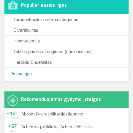
Populiariausios ligos
Tarpšonkaulinio nervo uždegimas
Divertikulitas
Hiperkalemija
Tulžies puslės uždegimas (cholecistitas)
Herpinis Encefalitas
Visos ligos
Rekomenduojamos gydymo įstaigos
+161
Abromiškių reabilitacijos ligoninė
+185
-24
+37
Achemos poliklinika, Achema AB filialas
+44
-7