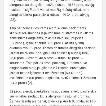
alergenus su daugeliu medžių riešutų. Iki 86 proc. atvejų
nustatomi sIgE bent vienai medžių riešutų rūšiai, nors
alergijos klinika pasireiškia rečiau – iki 34 proc. atvejų
[22].
Taip pat žemės riešutams alergiškiems pacientams
kliniškai reikšmingas įsijautrinimas nustatomas ir kitiems
ankštiniams augalams, tokiems kaip sojų pupelės
(87 proc.), lęšiai ar žirniai (55 proc.). Atliktų tyrimų
duomenimis, 82 proc. žemės riešutams alergiškų pacientų
įsijautrinę dviem ir daugiau kitų ankštinių augalų rūšių:
25,6 proc. – dviem, 43,5 proc. – trims, 13 proc. –
keturiems. Taip pat 73 proc. pacientų, kuriems buvo
diagnozuota alergija lęšiams ir žirniams, nustatytas
įsijautrinimas lęšiams ir avinžirniams (69,4 proc.),
avinžirniams (60 proc.) ir lęšiams, avinžirniams ir žirniams
(64,3 proc.) [2].
82 proc. alergijos ankštiniams augalams atvejų pasireiškia
jau minėtas žiedadulkių ir alergijos maistui sindromas.
Žemės riešutų alergenai, tokie kaip Ara h 8, priklauso PR-