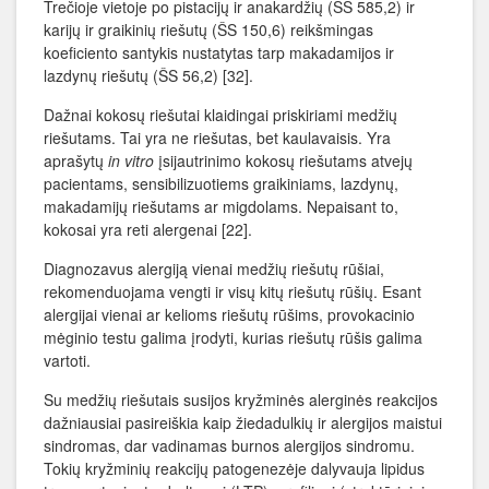
Trečioje vietoje po pistacijų ir anakardžių (ŠS 585,2) ir
karijų ir graikinių riešutų (ŠS 150,6) reikšmingas
koeficiento santykis nustatytas tarp makadamijos ir
lazdynų riešutų (ŠS 56,2) [32].
Dažnai kokosų riešutai klaidingai priskiriami medžių
riešutams. Tai yra ne riešutas, bet kaulavaisis. Yra
aprašytų
in vitro
įsijautrinimo kokosų riešutams atvejų
pacientams, sensibilizuotiems graikiniams, lazdynų,
makadamijų riešutams ar migdolams. Nepaisant to,
kokosai yra reti alergenai [22].
Diagnozavus alergiją vienai medžių riešutų rūšiai,
rekomenduojama vengti ir visų kitų riešutų rūšių. Esant
alergijai vienai ar kelioms riešutų rūšims, provokacinio
mėginio testu galima įrodyti, kurias riešutų rūšis galima
vartoti.
Su medžių riešutais susijos kryžminės alerginės reakcijos
dažniausiai pasireiškia kaip žiedadulkių ir alergijos maistui
sindromas, dar vadinamas burnos alergijos sindromu.
Tokių kryžminių reakcijų patogenezėje dalyvauja lipidus