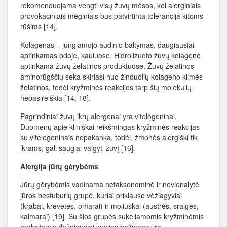
rekomenduojama vengti visų žuvų mėsos, kol alerginiais
provokaciniais mėginiais bus patvirtinta tolerancija kitoms
rūšims [14].
Kolagenas – jungiamojo audinio baltymas, daugiausiai
aptinkamas odoje, kauluose. Hidrolizuoto žuvų kolageno
aptinkama žuvų želatinos produktuose. Žuvų želatinos
aminorūgščių seka skiriasi nuo žinduolių kolageno kilmės
želatinos, todėl kryžminės reakcijos tarp šių molekulių
nepasireiškia [14, 18].
Pagrindiniai žuvų ikrų alergenai yra vitelogeninai.
Duomenų apie kliniškai reikšmingas kryžminės reakcijas
su vitelogeninais nepakanka, todėl, žmonės alergiški tik
ikrams, gali saugiai valgyti žuvį [16].
Alergija jūrų gėrybėms
Jūrų gėrybėmis vadinama netaksonominė ir nevienalytė
jūros bestuburių grupė, kuriai priklauso vėžiagyviai
(krabai, krevetės, omarai) ir moliuskai (austrės, sraigės,
kalmarai) [19]. Su šios grupės sukeliamomis kryžminėmis