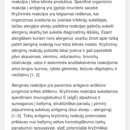
reakcijos į kitos kilmės produktus. Specifinė organizmo
reakcija į antigeną yra įgytojo imuniteto savybė.
Kryžminės reakcijos yra teigiamas reiškinys, kai
organizmas susiduria su įvairiais infekcijų sukėlėjais,
tačiau alergijos atveju padidina reakcijas galinčių sukelti
alergenų skaičių bei sukelia diagnostinių iššūkių. Esant
alergiškam kuriam nors alergenui, svarbu žinoti apie riziką
patirti alerginę reakciją nuo kitos kilmės maisto. Kryžminių
alerginių reakcijų pobūdis labai įvairus ir gali pasireikšti
pilvo skausmais, vėmimu, viduriavimu, bronchų
obstrukcija, odos ir sisteminės anafilaksinėmis reakcijomis
arba lengvu burnos, ryklės gleivinės, liežuvio dilgčiojimu ir
niežėjimu [1, 2].
Alerginės reakcijos yra paremtos antigeno-antikūno
jungimosi srities atitikimu. Kryžminės reakcijos sukeliamos
specifiniam imunoglobulinui E (sIgE) atpažinus ir
sureagavus į baltymą, struktūriškai panašų į pirminį
įsijautrinimą sukėlusį antigeną (šiuo atveju – alergeną)
[1–3]. Tokių antigenų kryžminių reakcijų potencialas
priklauso nuo baltymų sekos homologiškumo (sekų
panašumo) tarpusavyje. sIgE potencialiai kryžmiškai