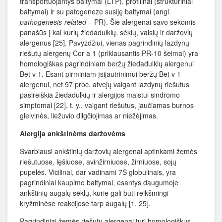
transportuojantys baltymai (LTP), profilinai (struktūriniai
baltymai) ir su patogeneze susiję baltymai (angl.
pathogenesis-related –
PR). Šie alergenai savo sekomis
panašūs į kai kurių žiedadulkių, sėklų, vaisių ir daržovių
alergenus [25]. Pavyzdžiui, vienas pagrindinių lazdynų
riešutų alergenų Cor a 1 (priklausantis PR-10 šeimai) yra
homologiškas pagrindiniam beržų žiedadulkių alergenui
Bet v 1. Esant pirminiam įsijautrinimui beržų Bet v 1
alergenui, net 97 proc. atvejų valgant lazdynų riešutus
pasireiškia žiedadulkių ir alergijos maistui sindromo
simptomai [22], t. y., valgant riešutus, jaučiamas burnos
gleivinės, liežuvio dilgčiojimas ar niežėjimas.
Alergija ankštinėms daržovėms
Svarbiausi ankštinių daržovių alergenai aptinkami žemės
riešutuose, lęšiuose, avinžirniuose, žirniuose, sojų
pupelės. Vicilinai, dar vadinami 7S globulinais, yra
pagrindiniai kaupimo baltymai, esantys daugumoje
ankštinių augalų sėklų, kurie gali būti reikšmingi
kryžminėse reakcijose tarp augalų [1, 25].
Pagrindiniai žemės riešutų alergenai turi homologiškus