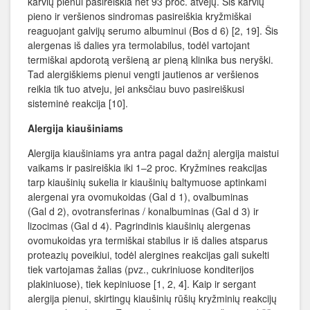
karvių pienui pasireiškia net 93 proc. atvejų. Šis karvių
pieno ir veršienos sindromas pasireiškia kryžmiškai
reaguojant galvijų serumo albuminui (Bos d 6) [2, 19]. Šis
alergenas iš dalies yra termolabilus, todėl vartojant
termiškai apdorotą veršieną ar pieną klinika bus neryški.
Tad alergiškiems pienui vengti jautienos ar veršienos
reikia tik tuo atveju, jei anksčiau buvo pasireiškusi
sisteminė reakcija [10].
Alergija kiaušiniams
Alergija kiaušiniams yra antra pagal dažnį alergija maistui
vaikams ir pasireiškia iki 1–2 proc. Kryžmines reakcijas
tarp kiaušinių sukelia ir kiaušinių baltymuose aptinkami
alergenai yra ovomukoidas (Gal d 1), ovalbuminas
(Gal d 2), ovotransferinas / konalbuminas (Gal d 3) ir
lizocimas (Gal d 4). Pagrindinis kiaušinių alergenas
ovomukoidas yra termiškai stabilus ir iš dalies atsparus
proteazių poveikiui, todėl alergines reakcijas gali sukelti
tiek vartojamas žalias (pvz., cukriniuose konditerijos
plakiniuose), tiek kepiniuose [1, 2, 4]. Kaip ir sergant
alergija pienui, skirtingų kiaušinių rūšių kryžminių reakcijų