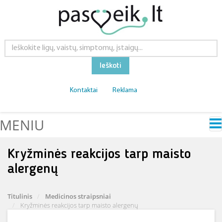
Ieškoti
Kontaktai
Reklama
MENIU
Kryžminės reakcijos tarp maisto
alergenų
Titulinis
Medicinos straipsniai
Kryžminės reakcijos tarp maisto alergenų