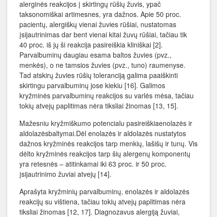
alerginės reakcijos į skirtingų rūšių žuvis, ypač
taksonomiškai artimesnes, yra dažnos. Apie 50 proc.
pacientų, alergiškų vienai žuvies rūšiai, nustatomas
įsijautrinimas dar bent vienai kitai žuvų rūšiai, tačiau tik
40 proc. iš jų ši reakcija pasireiškia kliniškai [2].
Parvalbuminų daugiau esama baltos žuvies (pvz.,
menkės), o ne tamsios žuvies (pvz., tuno) raumenyse.
Tad atskirų žuvies rūšių toleranciją galima paaiškinti
skirtingu parvalbuminų jose kiekiu [16]. Galimos
kryžminės parvalbuminų reakcijos su varlės mėsa, tačiau
tokių atvejų paplitimas nėra tiksliai žinomas [13, 15].
Mažesniu kryžmiškumo potencialu pasireiškiaenolazės ir
aldolazėsbaltymai.Dėl enolazės ir aldolazės nustatytos
dažnos kryžminės reakcijos tarp menkių, lašišų ir tunų. Vis
dėlto kryžminės reakcijos tarp šių alergenų komponentų
yra retesnės – atitinkamai iki 63 proc. ir 50 proc.
įsijautrinimo žuviai atvejų [14].
Aprašyta kryžminių parvalbuminų, enolazės ir aldolazės
reakcijų su vištiena, tačiau tokių atvejų paplitimas nėra
tiksliai žinomas [12, 17]. Diagnozavus alergiją žuviai,