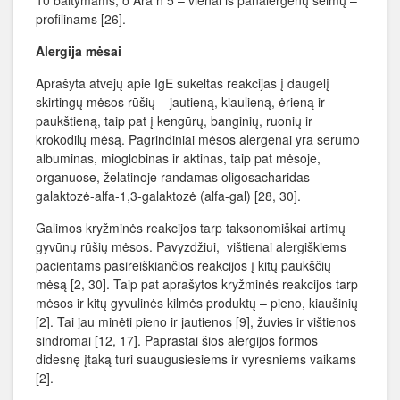
10 baltymams, o Ara h 5 – vienai iš panalergenų šeimų –
profilinams [26].
Alergija mėsai
Aprašyta atvejų apie IgE sukeltas reakcijas į daugelį
skirtingų mėsos rūšių – jautieną, kiaulieną, ėrieną ir
paukštieną, taip pat į kengūrų, banginių, ruonių ir
krokodilų mėsą. Pagrindiniai mėsos alergenai yra serumo
albuminas, mioglobinas ir aktinas, taip pat mėsoje,
organuose, želatinoje randamas oligosacharidas –
galaktozė-alfa-1,3-galaktozė (alfa-gal) [28, 30].
Galimos kryžminės reakcijos tarp taksonomiškai artimų
gyvūnų rūšių mėsos. Pavyzdžiui, vištienai alergiškiems
pacientams pasireiškiančios reakcijos į kitų paukščių
mėsą [2, 30]. Taip pat aprašytos kryžminės reakcijos tarp
mėsos ir kitų gyvulinės kilmės produktų – pieno, kiaušinių
[2]. Tai jau minėti pieno ir jautienos [9], žuvies ir vištienos
sindromai [12, 17]. Paprastai šios alergijos formos
didesnę įtaką turi suaugusiesiems ir vyresniems vaikams
[2].