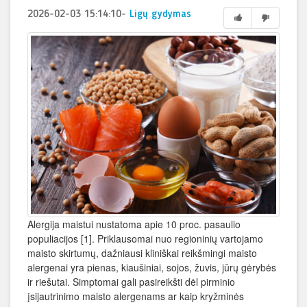
2026-02-03 15:14:10
-
Ligų gydymas
Alergija maistui nustatoma apie 10 proc. pasaulio
populiacijos [1]. Priklausomai nuo regioninių vartojamo
maisto skirtumų, dažniausi kliniškai reikšmingi maisto
alergenai yra pienas, kiaušiniai, sojos, žuvis, jūrų gėrybės
ir riešutai. Simptomai gali pasireikšti dėl pirminio
įsijautrinimo maisto alergenams ar kaip kryžminės