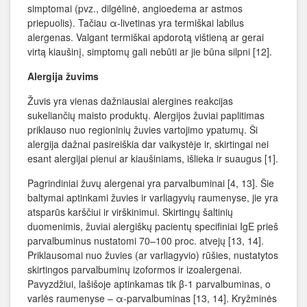
simptomai (pvz., dilgėlinė, angioedema ar astmos
priepuolis). Tačiau α-livetinas yra termiškai labilus
alergenas. Valgant termiškai apdorotą vištieną ar gerai
virtą kiaušinį, simptomų gali nebūti ar jie būna silpni [12].
Alergija žuvims
Žuvis yra vienas dažniausiai alergines reakcijas
sukeliančių maisto produktų. Alergijos žuviai paplitimas
priklauso nuo regioninių žuvies vartojimo ypatumų. Ši
alergija dažnai pasireiškia dar vaikystėje ir, skirtingai nei
esant alergijai pienui ar kiaušiniams, išlieka ir suaugus [1].
Pagrindiniai žuvų alergenai yra parvalbuminai [4, 13]. Šie
baltymai aptinkami žuvies ir varliagyvių raumenyse, jie yra
atsparūs karščiui ir virškinimui. Skirtingų šaltinių
duomenimis, žuviai alergiškų pacientų specifiniai IgE prieš
parvalbuminus nustatomi 70–100 proc. atvejų [13, 14].
Priklausomai nuo žuvies (ar varliagyvio) rūšies, nustatytos
skirtingos parvalbuminų izoformos ir izoalergenai.
Pavyzdžiui, lašišoje aptinkamas tik β-1 parvalbuminas, o
varlės raumenyse – α-parvalbuminas [13, 14]. Kryžminės