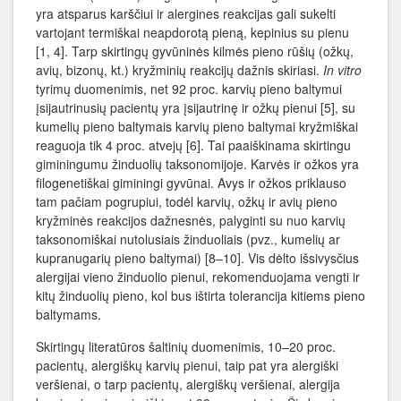
yra atsparus karščiui ir alergines reakcijas gali sukelti
vartojant termiškai neapdorotą pieną, kepinius su pienu
[1, 4]. Tarp skirtingų gyvūninės kilmės pieno rūšių (ožkų,
avių, bizonų, kt.) kryžminių reakcijų dažnis skiriasi.
In vitro
tyrimų duomenimis, net 92 proc. karvių pieno baltymui
įsijautrinusių pacientų yra įsijautrinę ir ožkų pienui [5], su
kumelių pieno baltymais karvių pieno baltymai kryžmiškai
reaguoja tik 4 proc. atvejų [6]. Tai paaiškinama skirtingu
giminingumu žinduolių taksonomijoje. Karvės ir ožkos yra
filogenetiškai giminingi gyvūnai. Avys ir ožkos priklauso
tam pačiam pogrupiui, todėl karvių, ožkų ir avių pieno
kryžminės reakcijos dažnesnės, palyginti su nuo karvių
taksonomiškai nutolusiais žinduoliais (pvz., kumelių ar
kupranugarių pieno baltymai) [8–10]. Vis dėlto išsivysčius
alergijai vieno žinduolio pienui, rekomenduojama vengti ir
kitų žinduolių pieno, kol bus ištirta tolerancija kitiems pieno
baltymams.
Skirtingų literatūros šaltinių duomenimis, 10–20 proc.
pacientų, alergiškų karvių pienui, taip pat yra alergiški
veršienai, o tarp pacientų, alergiškų veršienai, alergija