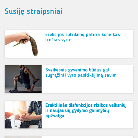
Susiję straipsniai
Erekcijos sutrikimų patiria kone kas
trečias vyras
Sveikesnis gyvenimo būdas gali
sugrąžinti vyro pasitikėjimą savimi
Erektilinės disfunkcijos rizikos veiksnių
ir naujausių gydymo galimybių
apžvalga