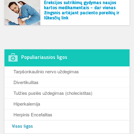
Erekcijos sutrikimų gydymas naujos
kartos medikamentais – dar vienas
žingsnis artėjant paciento poreikių ir
lūkesčių link
Populiariausios ligos
Tarpšonkaulinio nervo uždegimas
Divertikulitas
Tulžies puslės uždegimas (cholecistitas)
Hiperkalemija
Herpinis Encefalitas
Visos ligos