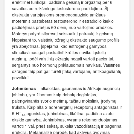
erektilinei funkcijai, padidina geismą ir orgazmą per 6
savaites be reikšmingo testosterono padidėjimo. Šį
ekstraktą vartojusioms premenopauzinio amžiaus
moterimis pastebėtas testosterono ir estradiolio kiekio
padidėjimas praėjus 60 dienų nuo vartojimo pradžios.
Moterys patyrė stipresnį seksualinį potraukį ir geismą.
Nepaisant to, vaistinių ožragių ekstrakto saugumo profilis
yra abejotinas. Įspėjama, kad estrogenų gamybos
stimuliavimas gali paskatinti krūties naviko ląstelių
augimą, todėl vaistinių ožragių negali vartoti pacientai,
sergantys nuo hormonų priklausomais navikais. Vaistinės
ožragės taip pat gali turėti įtaką vartojamų antikoaguliantų
poveikiui.
Johimbinas
– alkaloidas, gaunamas iš Afrikoje augančių
johimbų, yra žinomas kaip riebalų degintojas
,
palengvinantis svorio metimą, tačiau mokslinių įrodymų
trūksta. Kaip alfa-2 adrenerginių receptorių antagonistas ir
5-HT
agonistas, johimbinas, tikėtina, padidina azoto
1A
oksido gamybą. Johimbinas, vyrams rekomenduojamas
vartoti 1 val. prieš seksą, sukelia vazodilataciją ir pagerina
erekciją. Metaanalizė parodė, kad aktyvus gydymas