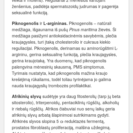
veikia ir moteris). Reguliariai 2 mėnesius vartojant
ženšenius, padidėja spermatozoidų judrumas ir pagerėja
seksualinė funkciją.
Piknogenolis
ir
L-argininas.
Piknogenolis – natūrali
medžiaga, išgaunama iš pušų
Pinus maritima
žievės. Ši
medžiaga pasižymi antioksidacinėmis savybėmis, plečia
kraujagysles, turi įtaką cholesterolio ir cukraus kiekio
reguliacijai. Piknogenolis, derinamas su aminorūgštimi L-
argininu, gerina seksualinę funkciją, plečia kraujagysles,
gerina kraujotaką. Yra duomenų, kad piknogenolis
palengvina mėnesinių skausmą, PMS simptomus.
Tyrimais nustatyta, kad piknogenolis mažina kraujo
krešėjimą rūkaliams, todėl toliau tyrinėjama jo galima
nauda kraujagyslių trombozės profilaktikai.
Afrikinių slyvų
sudėtyje yra daug fitosterolių (tarp jų beta
sitosterolio), triterpenoidų, pentaciklinių rūgščių, alkoholių
ir riebalų rūgščių. Afrikos čiabuviai nuo senų laikų geria
afrikinių slyvų arbatą šlapinimosi sutrikimams gydyti.
Afrikinės slyvos slopina 5 α-reduktazės fermentą,
prostatos fibroblastų proliferaciją, malšina uždegimą.