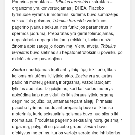
Panašus produktas –
Tribulus
terrestris
ekstraktas –
organizme yra konvertuojamas į DHEA. Placebo
tyrimuose vyrams ir moterims, kuriems buvo sumažėjęs
seksualinis geismas,
Tribulus terrestris
vartojimas
pagerino įvairius seksualinės funkcijos parametrus ir
spermos judrumą. Preparatas yra gerai toleruojamas,
nepastebėta nepageidaujamų reiškinių, tačiau mažai
žinoma apie saugų jo dozavimą. Vienu atveju,
Tribulus
terrestris
buvo sietinas su hepatonefrotoksiniu poveikiu po
didelės dozės pavartojimo.
Zestra
naudojamas tepti ant lytinių lūpų ir klitorio, likus
kelioms minutėms iki lytinio akto.
Zestra
yra sukurtas
padidinti moterų geismą ir orgazmą, vazodilatuojant
lytinius audinius. Dilgčiojimas, kurį kai kurios moterys
apibūdina kaip nuo vidutinio iki stipraus lytinių organų
deginimo pojūčio, pajuntamas tepant aliejų. Pirmasis
placebo tyrimas naudojant preparatą buvo atliktas su
moterimis, kurių seksualinis geismas buvo nuo silpno iki
normalaus. Produktas pagerino seksualinį norą, geismą ir
orgazmą, palyginti su placebo grupe.
Zestra
buvo
efektyvus moterims, kurios vartojo serotonino inhibitorius,