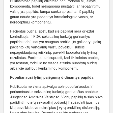
Suklastotose papildų etiketėse nenurodoma šių aktyvių
komponentų, todėl neįmanoma nustatyti, ar nepatvirtintų
vaistų yra papilde, tampa sunku spręsti, ar iš papildų
gauta nauda yra padarinys farmakologinio vaisto, ar
nereceptinių komponentų.
Pacientus būtina įspėti, kad šie papildai nėra griežtai
kontroliuojami FDA; seksualinę funkciją gerinantys
papildai nebūtinai yra saugaus profilio, jie gali daryti įtaką
paciento kitų vartojamų vaistų poveikiui, sukelti
nepageidaujamų reiškinių, paveikti laboratorinių tyrimų
rezultatus. Pacientai turi suprasti, kad tik keletas papildų
yra testuoti, todėl jie ne visada atitinka nurodytą sudėtį
arba joje gali būti kenksmingų komponentų.
Populiariausi lytinį pajėgumą didinantys papildai
Publikuota ne viena apžvalga apie populiariausius ir
perkamiausius seksualinę funkciją gerinančius papildus
Jungtinėse Amerikos Valstijose. Vienų papildų tikslas buvo
padidinti moterų seksualinį potraukį ir sužadinti jausmus,
kitų poveikis buvo nukreiptas į vyrų erektilinę disfunkciją,
lytinio akto kokybę. Daugelio papildų sudėtyje yra