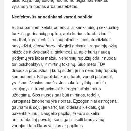
disfunkcija. Kitų autorių nuomone, teigiamas efektas
vyrams yra ribotas arba nestebėtas.
Neefektyvūs ar netinkami vartoti papildai
Būtina paminėti keletą potencialiai kenksmingų seksualinę
funkciją gerinančių papildų, apie kuriuos turėtų žinoti ir
medikai, ir pacientai. Tai augalinės kilmės afrodiziakai,
pavyzdžiui,
chasteberry
, blizgieji geismiai, raguotojų ožkų
piktžolės ir dviskiaučiai ginkmedžiai, apie kurių naudą
įrodymų yra labai mažai. Nendrinių rupūžių oda ir nuodai
turi psichoaktyvių ir mirtinų toksinų. Šiuo metu FDA
draudžia produktus, į kurių sudėtį įeina nendrinių rupūžių
kompenentų. Kiti papildai, kurių turėtų vengti pacientai,
yra ispaniškosios musės. Jos sukelia lytinių audinių
kraujagyslių trombavimąsi ir urogenitalinio trakto
uždegimą. Šios musės gali būti mirtinos, todėl jų
vartojimas žmonėms yra ribotas. Egzogeniniai estrogenai,
gaunami iš sojų, jei vartojami dideliais kiekiais, gali
pakenkti kūnui. Daugelio papildų
in vitro
sukelia
antitrombotinį poveikį, kuris gali sukelti kraujavimą
vartojant tam tikrus vaistus ar papildus.