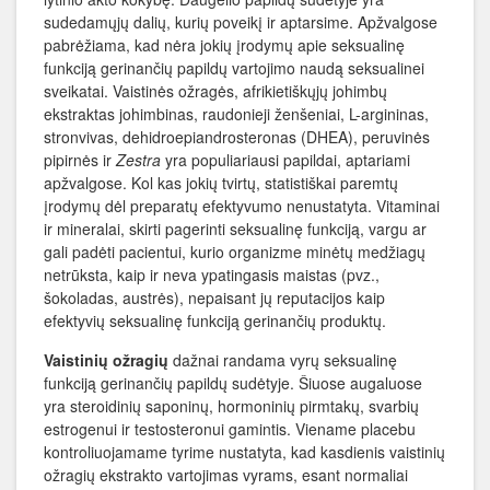
sudedamųjų dalių, kurių poveikį ir aptarsime. Apžvalgose
pabrėžiama, kad nėra jokių įrodymų apie seksualinę
funkciją gerinančių papildų vartojimo naudą seksualinei
sveikatai. Vaistinės ožragės, afrikietiškųjų johimbų
ekstraktas johimbinas, raudonieji ženšeniai, L-argininas,
stronvivas, dehidroepiandrosteronas (DHEA), peruvinės
pipirnės ir
Zestra
yra populiariausi papildai, aptariami
apžvalgose. Kol kas jokių tvirtų, statistiškai paremtų
įrodymų dėl preparatų efektyvumo nenustatyta. Vitaminai
ir mineralai, skirti pagerinti seksualinę funkciją, vargu ar
gali padėti pacientui, kurio organizme minėtų medžiagų
netrūksta, kaip ir neva ypatingasis maistas (pvz.,
šokoladas, austrės), nepaisant jų reputacijos kaip
efektyvių seksualinę funkciją gerinančių produktų.
Vaistinių ožragių
dažnai randama vyrų seksualinę
funkciją gerinančių papildų sudėtyje. Šiuose augaluose
yra steroidinių saponinų, hormoninių pirmtakų, svarbių
estrogenui ir testosteronui gamintis. Viename placebu
kontroliuojamame tyrime nustatyta, kad kasdienis vaistinių
ožragių ekstrakto vartojimas vyrams, esant normaliai