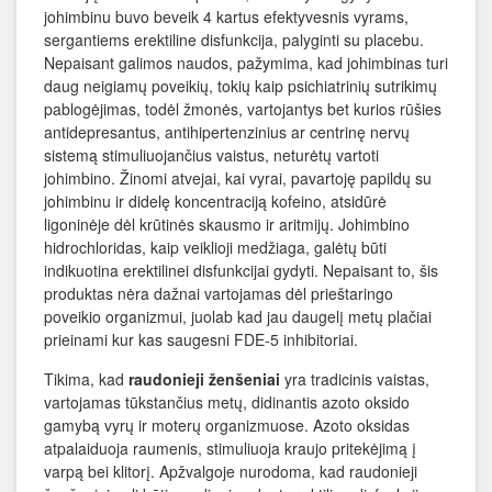
johimbinu buvo beveik 4 kartus efektyvesnis vyrams,
sergantiems erektiline disfunkcija, palyginti su placebu.
Nepaisant galimos naudos, pažymima, kad johimbinas turi
daug neigiamų poveikių, tokių kaip psichiatrinių sutrikimų
pablogėjimas, todėl žmonės, vartojantys bet kurios rūšies
antidepresantus, antihipertenzinius ar centrinę nervų
sistemą stimuliuojančius vaistus, neturėtų vartoti
johimbino. Žinomi atvejai, kai vyrai, pavartoję papildų su
johimbinu ir didelę koncentraciją kofeino, atsidūrė
ligoninėje dėl krūtinės skausmo ir aritmijų. Johimbino
hidrochloridas, kaip veiklioji medžiaga, galėtų būti
indikuotina erektilinei disfunkcijai gydyti. Nepaisant to, šis
produktas nėra dažnai vartojamas dėl prieštaringo
poveikio organizmui, juolab kad jau daugelį metų plačiai
prieinami kur kas saugesni FDE-5 inhibitoriai.
Tikima, kad
raudonieji ženšeniai
yra tradicinis vaistas,
vartojamas tūkstančius metų, didinantis azoto oksido
gamybą vyrų ir moterų organizmuose. Azoto oksidas
atpalaiduoja raumenis, stimuliuoja kraujo pritekėjimą į
varpą bei klitorį. Apžvalgoje nurodoma, kad raudonieji