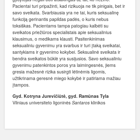
Pacientai turi pripažinti, kad rizikuoja ne tik pinigais, bet ir
savo sveikata. Svarbiausia yra ne tai, kuris seksualinę
funkciją gerinantis papildas padės, o kuris nebus
toksiškas. Pacientams tampa patogiau kalbėti su
sveikatos priežiūros specialistais apie seksualinius
klausimus, o medikams klausti. Pasitenkinimas
seksualiniu gyvenimu yra svarbus ir turi įtaką sveikatai,
santykiams ir gyvenimo kokybei. Seksualinė sveikata ir
bendra sveikatos būklė yra susijusios. Savo seksualiniu
gyvenimu patenkintos poros yra laimingesnės, jiems
gresia mažesnė rizika susirgti lėtinėmis ligomis,
užtikrinama geresnė miego kokybė ir patiriama mažiau
įtampos.
Gyd. Kotryna Jurevičiūtė, gyd. Ramūnas Tyla
Vilniaus universiteto ligoninės
Santaros
klinikos