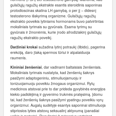
gulsčiųjų ragužių ekstrakte esantis steroidinis saponinas
protodioscinas skatina LH gamybą, o per jį – didesnį
testosterono išskyrimą organizme. Gulsčiųjų ragužių
ekstrakto poveikis lytiniams hormonams buvo patvirtintas
moksliniais tyrimais su gyvūnais. Esama tyrimų su
gyvūnais ir žmonėmis, kurie įrodo afrodiziakinį gulsčiųjų
ragužių ekstrakto poveikį.
Daržiniai krokai
sužadina lytinį potraukį (libido), pagerina
erekciją, daro įtaką spermos tūriui ir atpalaiduoja
raumenis.
Kininiai ženšeniai
,
dar vadinami baltaisiais ženšeniais.
Moksliniais tyrimais nustatyta, kad ženšenių šaknys
pasižymi adaptogeniniu, stimuliuojamuoju ir
tonizuojamuoju poveikiu žmogaus organizmui. Rytų
medicinos atstovai prie to dar prideda gyvybinės energijos
kiekio padidėjimą ir gyvenimo trukmės pratęsimą. Įdomu
tai, kad ženšenių šaknys pasižymi ypatingu poveikiu vyrų
organizmui. Augalų sudėtyje esantys saponinai stimuliuoja
stipriosios lyties atstovų seksualinį aktyvumą (panašiai