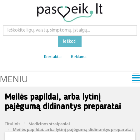
Ieškoti
Kontaktai
Reklama
MENIU
Meilės papildai, arba lytinį
pajėgumą didinantys preparatai
Titulinis
Medicinos straipsniai
Meilės papildai, arba lytinį pajėgumą didinantys preparatai