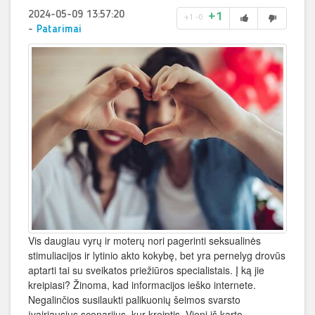
2024-05-09 13:57:20
+1
+1
-0
-
Patarimai
Vis daugiau vyrų ir moterų nori pagerinti seksualinės
stimuliacijos ir lytinio akto kokybę, bet yra pernelyg drovūs
aptarti tai su sveikatos priežiūros specialistais. Į ką jie
kreipiasi? Žinoma, kad informacijos ieško internete.
Negalinčios susilaukti palikuonių šeimos svarsto
įvairiausius scenarijus, kur kreiptis. Vieni iš karto