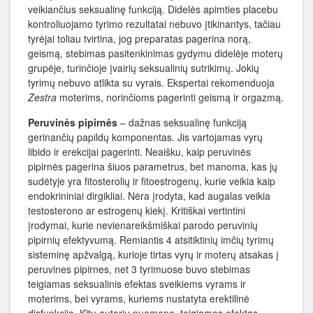
veikiančius seksualinę funkciją. Didelės apimties placebu
kontroliuojamo tyrimo rezultatai nebuvo įtikinantys, tačiau
tyrėjai toliau tvirtina, jog preparatas pagerina norą,
geismą, stebimas pasitenkinimas gydymu didelėje moterų
grupėje, turinčioje įvairių seksualinių sutrikimų. Jokių
tyrimų nebuvo atlikta su vyrais. Ekspertai rekomenduoja
Zestra
moterims, norinčioms pagerinti geismą ir orgazmą.
Peruvinės pipirnės
– dažnas seksualinę funkciją
gerinančių papildų komponentas. Jis vartojamas vyrų
libido ir erekcijai pagerinti. Neaišku, kaip peruvinės
pipirnės pagerina šiuos parametrus, bet manoma, kas jų
sudėtyje yra fitosterolių ir fitoestrogenų, kurie veikia kaip
endokrininiai dirgikliai. Nėra įrodyta, kad augalas veikia
testosterono ar estrogenų kiekį. Kritiškai vertintini
įrodymai, kurie nevienareikšmiškai parodo peruvinių
pipirnių efektyvumą. Remiantis 4 atsitiktinių imčių tyrimų
sisteminę apžvalgą, kurioje tirtas vyrų ir moterų atsakas į
peruvines pipirnes, net 3 tyrimuose buvo stebimas
teigiamas seksualinis efektas sveikiems vyrams ir
moterims, bei vyrams, kuriems nustatyta erektilinė