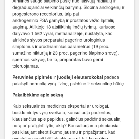
Afrikinės saugo šlapimo pūslę nuo laisvųjų radikalų ir
degraduojančiai veikiančių baltymų. Slopina androgenų ir
progesterono receptorius, taip pat
androgeninio PSA gamybą ir prostatos vėžio ląstelių
augimą. Atliktoje 18 atsitiktinių imčių tyrimų, kuriuose
dalyvavo 1 562 vyrai, metaanalizėje, nustatyta, kad
afrikinės slyvos preparatai pagerino urologinius
simptomus ir urodinaminius parametrus (19 proc.
sumažino nikturiją ir 23 proc. pagerino šlapimo srovę),
spermos kokybę, be to, preparatas buvo gerai
toleruojamas.
Peruvinės pipirnės
ir
juodieji eleuterokokai
padeda
palaikyti normalią vyrų fizinę, psichinę ir seksualinę būklę.
Pakalbėkime apie seksą
Kaip seksualinės medicinos ekspertai ar urologai,
besidomintys vyrų sveikata, konsultuoja pacientus,
klausiančius apie papildus, galinčius padidinti seksualinį
norą ar prailginti lytinį aktą? Konsultuojama pirmiausia
pasikliaujant skeptiškumo jausmu ir pripažįstant, kad
gydytojas negali būti atsakingas už tai, ko nežino.