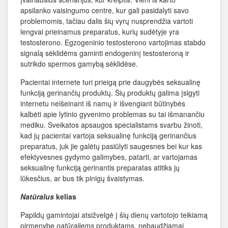
apsilanko vaisingumo centre, kur gali pasidalyti savo
problemomis, tačiau dalis šių vyrų nusprendžia vartoti
lengvai prieinamus preparatus, kurių sudėtyje yra
testosterono. Egzogeninio testosterono vartojimas stabdo
signalą sėklidėms gaminti endogeninį testosteroną ir
sutrikdo spermos gamybą sėklidėse.
Pacientai internete turi prieigą prie daugybės seksualinę
funkciją gerinančių produktų. Šių produktų galima įsigyti
internetu neišeinant iš namų ir išvengiant būtinybės
kalbėti apie lytinio gyvenimo problemas su tai išmanančiu
mediku. Sveikatos apsaugos specialistams svarbu žinoti,
kad jų pacientai vartoja seksualinę funkciją gerinančius
preparatus, juk jie galėtų pasiūlyti saugesnes bei kur kas
efektyvesnes gydymo galimybes, patarti, ar vartojamas
seksualinę funkciją gerinantis preparatas atitiks jų
lūkesčius, ar bus tik pinigų švaistymas.
Natūralus
kelias
Papildų gamintojai atsižvelgė į šių dienų vartotojo teikiamą
pirmenybę
natūraliems
produktams, nebaudžiamai