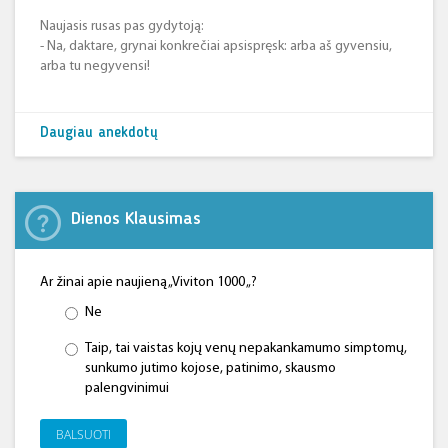
Naujasis rusas pas gydytoją:
- Na, daktare, grynai konkrečiai apsispręsk: arba aš gyvensiu,
arba tu negyvensi!
Daugiau anekdotų
Dienos Klausimas
Ar žinai apie naujieną „Viviton 1000 „?
Ne
Taip, tai vaistas kojų venų nepakankamumo simptomų,
sunkumo jutimo kojose, patinimo, skausmo
palengvinimui
BALSUOTI