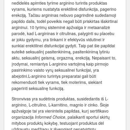
nedidelės apimties tyrime arginino turintis produktas
vyrams, kuriems nustatyta erektilinė disfunkcija, pagerino
erekciją. Tačiau argininas nebuvo pagrindinė sudedamoji
papildo dalis, todėl poveikis negali būti priskirtas išskirtinai
argininui. 10 tyrimų sisteminė apžvalga ir metaanalizė
parodė, kad L-argininas ir citrulinas, palyginti su placebu
ar jokiu gydymu, yra tinkami ir efektyvūs vidutinei ir
sunkiai erektilinei disfunkcijai gydyti. Taip pat šie papildai
suteikė seksualinį pasitenkinimą, pasitenkinimą lytiniu
aktu, seksualinį geismą, orgazmą, erekciją. Nepaisant to,
įrodymai, remiantys L-arginino vartojimą kaip pirmojo
pasirinkimo vaisto vyrų seksualinei funkcijai, yra
abejotini.L-arginino turintys preparatai gali būti
rekomenduoti tiek vyrams, tiek moterims, siekiant
pagerinti seksualinę funkciją.
Stronvivas yra sudėtinis produktas, susidedantis iš L-
arginino, L-citrulino, L-karnitino, magnio ir cinko. Šioje
apžvalgoje tai yra vienintelis papildas, kurį sertifikavo
organizacija
Informed Choice
, palaikanti sportui skirtų
mitybos produktų kokybę, testuojant produktus dėl
uždraustų medžiagų ir išvengiant nepatvirtintų