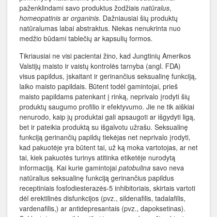
paženklindami savo produktus žodžiais
natūralus
,
homeopatinis
ar
organinis
. Dažniausiai šių produktų
natūralumas labai abstraktus. Niekas nenukrinta nuo
medžio būdami tablečių ar kapsulių formos.
Tikriausiai ne visi pacientai žino, kad Jungtinių Amerikos
Valstijų maisto ir vaistų kontrolės tarnyba (angl. FDA)
visus papildus, įskaitant ir gerinančius seksualinę funkciją,
laiko maisto papildais. Būtent todėl gamintojai, prieš
maisto papildams patenkant į rinką, neprivalo įrodyti šių
produktų saugumo profilio ir efektyvumo. Jie ne tik aiškiai
nenurodo, kaip jų produktai gali apsaugoti ar išgydyti ligą,
bet ir pateikia produktą su išgalvotu užrašu. Seksualinę
funkciją gerinančių papildų tiekėjas net neprivalo įrodyti,
kad pakuotėje yra būtent tai, už ką moka vartotojas, ar net
tai, kiek pakuotės turinys atitinka etiketėje nurodytą
informaciją. Kai kurie gamintojai
patobulina
savo neva
natūralius seksualinę funkciją gerinančius papildus
receptiniais fosfodiesterazės-5 inhibitoriais, skirtais vartoti
dėl erektilinės disfunkcijos (pvz., sildenafilis, tadalafilis,
vardenafilis,) ar antidepresantais (pvz., dapoksetinas).