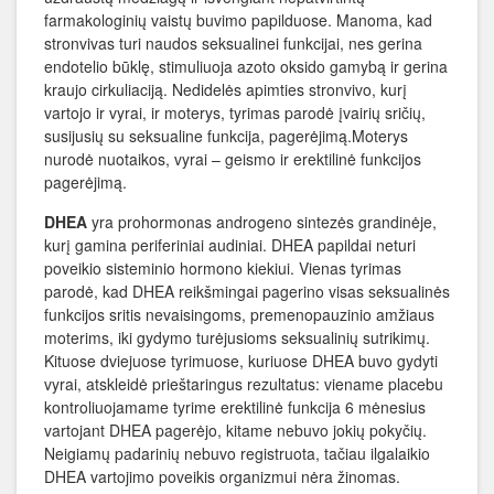
farmakologinių vaistų buvimo papilduose. Manoma, kad
stronvivas turi naudos seksualinei funkcijai, nes gerina
endotelio būklę, stimuliuoja azoto oksido gamybą ir gerina
kraujo cirkuliaciją. Nedidelės apimties stronvivo, kurį
vartojo ir vyrai, ir moterys, tyrimas parodė įvairių sričių,
susijusių su seksualine funkcija, pagerėjimą.Moterys
nurodė nuotaikos, vyrai – geismo ir erektilinė funkcijos
pagerėjimą.
DHEA
yra prohormonas androgeno sintezės grandinėje,
kurį gamina periferiniai audiniai. DHEA papildai neturi
poveikio sisteminio hormono kiekiui. Vienas tyrimas
parodė, kad DHEA reikšmingai pagerino visas seksualinės
funkcijos sritis nevaisingoms, premenopauzinio amžiaus
moterims, iki gydymo turėjusioms seksualinių sutrikimų.
Kituose dviejuose tyrimuose, kuriuose DHEA buvo gydyti
vyrai, atskleidė prieštaringus rezultatus: viename placebu
kontroliuojamame tyrime erektilinė funkcija 6 mėnesius
vartojant DHEA pagerėjo, kitame nebuvo jokių pokyčių.
Neigiamų padarinių nebuvo registruota, tačiau ilgalaikio
DHEA vartojimo poveikis organizmui nėra žinomas.