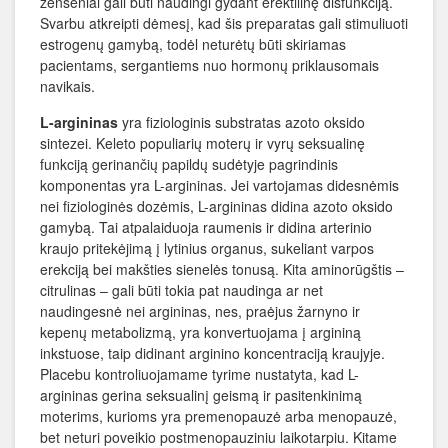
ženšeniai gali būti naudingi gydant erektilinę disfunkciją.
Svarbu atkreipti dėmesį, kad šis preparatas gali stimuliuoti
estrogenų gamybą, todėl neturėtų būti skiriamas
pacientams, sergantiems nuo hormonų priklausomais
navikais.
L-argininas
yra fiziologinis substratas azoto oksido
sintezei. Keleto populiarių moterų ir vyrų seksualinę
funkciją gerinančių papildų sudėtyje pagrindinis
komponentas yra L-argininas. Jei vartojamas didesnėmis
nei fiziologinės dozėmis, L-argininas didina azoto oksido
gamybą. Tai atpalaiduoja raumenis ir didina arterinio
kraujo pritekėjimą į lytinius organus, sukeliant varpos
erekciją bei makšties sienelės tonusą. Kita aminorūgštis –
citrulinas – gali būti tokia pat naudinga ar net
naudingesnė nei argininas, nes, praėjus žarnyno ir
kepenų metabolizmą, yra konvertuojama į argininą
inkstuose, taip didinant arginino koncentraciją kraujyje.
Placebu kontroliuojamame tyrime nustatyta, kad L-
argininas gerina seksualinį geismą ir pasitenkinimą
moterims, kurioms yra premenopauzė arba menopauzė,
bet neturi poveikio postmenopauziniu laikotarpiu. Kitame