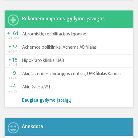
Rekomenduojamos gydymo įstaigos
+161
Abromiškių reabilitacijos ligoninė
+185
-24
+37
Achemos poliklinika, Achema AB filialas
+44
-7
+16
Hipokrato klinika, UAB
+20
-4
+9
Akių lazerinės chirurgijos centras, UAB filialas Kaunas
+15
-6
+4
Akių šviesa, VšĮ
+9
-5
Daugiau gydymo įstaigų
Anekdotai