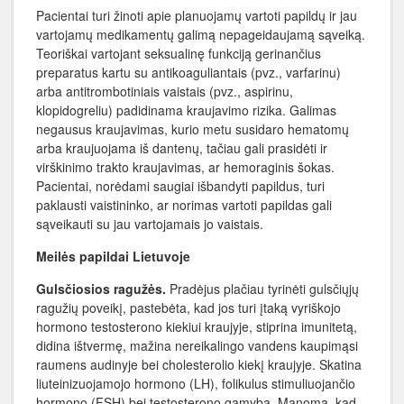
Pacientai turi žinoti apie planuojamų vartoti papildų ir jau
vartojamų medikamentų galimą nepageidaujamą sąveiką.
Teoriškai vartojant seksualinę funkciją gerinančius
preparatus kartu su antikoaguliantais (pvz., varfarinu)
arba antitrombotiniais vaistais (pvz., aspirinu,
klopidogreliu) padidinama kraujavimo rizika. Galimas
negausus kraujavimas, kurio metu susidaro hematomų
arba kraujuojama iš dantenų, tačiau gali prasidėti ir
virškinimo trakto kraujavimas, ar hemoraginis šokas.
Pacientai, norėdami saugiai išbandyti papildus, turi
paklausti vaistininko, ar norimas vartoti papildas gali
sąveikauti su jau vartojamais jo vaistais.
Meilės papildai Lietuvoje
Gulsčiosios ragužės.
Pradėjus plačiau tyrinėti gulsčiųjų
ragužių poveikį, pastebėta, kad jos turi įtaką vyriškojo
hormono testosterono kiekiui kraujyje, stiprina imunitetą,
didina ištvermę, mažina nereikalingo vandens kaupimąsi
raumens audinyje bei cholesterolio kiekį kraujyje. Skatina
liuteinizuojamojo hormono (LH), folikulus stimuliuojančio
hormono (FSH) bei testosterono gamybą. Manoma, kad