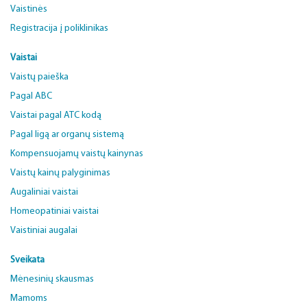
Vaistinės
Registracija į poliklinikas
Vaistai
Vaistų paieška
Pagal ABC
Vaistai pagal ATC kodą
Pagal ligą ar organų sistemą
Kompensuojamų vaistų kainynas
Vaistų kainų palyginimas
Augaliniai vaistai
Homeopatiniai vaistai
Vaistiniai augalai
Sveikata
Mėnesinių skausmas
Mamoms