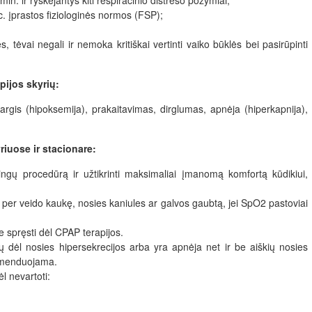
in. ir ryškėjantys kiti respiracinio distreso požymiai;
c. įprastos fiziologinės normos (FSP);
ės, tėvai negali ir nemoka kritiškai vertinti vaiko būklės bei pasirūpinti
pijos skyrių:
argis (hipoksemija), prakaitavimas, dirglumas, apnėja (hiperkapnija),
iuose ir stacionare:
lingų procedūrą ir užtikrinti maksimaliai įmanomą komfortą kūdikiui,
 per veido kaukę, nosies kaniules ar galvos gaubtą, jei SpO2 pastoviai
 spręsti dėl CPAP terapijos.
imų dėl nosies hipersekrecijos arba yra apnėja net ir be aiškių nosies
komenduojama.
 nevartoti: