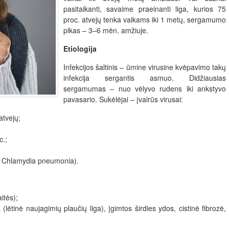
pasitaikanti, savaime praeinanti liga, kurios 75
proc. atvejų tenka vaikams iki 1 metų, sergamumo
pikas – 3–6 mėn. amžiuje.
Etiologija
Infekcijos šaltinis – ūmine virusine kvėpavimo takų
infekcija sergantis asmuo. Didžiausias
sergamumas – nuo vėlyvo rudens iki ankstyvo
pavasario. Sukėlėjai – įvairūs virusai:
 atvejų;
c.;
a, Chlamydia pneumonia).
itės);
 (lėtinė naujagimių plaučių liga), įgimtos širdies ydos, cistinė fibrozė,