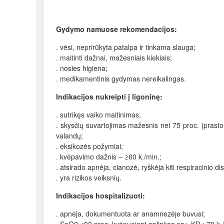
Gydymo namuose rekomendacijos:
. vėsi, neprirūkyta patalpa ir tinkama slauga;
. maitinti dažnai, mažesniais kiekiais;
. nosies higiena;
. medikamentinis gydymas nereikalingas.
Indikacijos nukreipti į ligoninę:
. sutrikęs vaiko maitinimas;
. skysčių suvartojimas mažesnis nei 75 proc. įprast
valandų;
. eksikozės požymiai;
. kvėpavimo dažnis – ≥60 k./min.;
. atsirado apnėja, cianozė, ryškėja kiti respiracinio
. yra rizikos veiksnių.
Indikacijos hospitalizuoti:
. apnėja, dokumentuota ar anamnezėje buvusi;