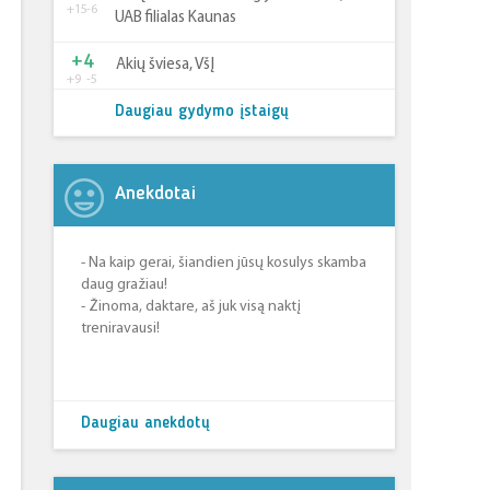
+15
-6
UAB filialas Kaunas
+4
Akių šviesa, VšĮ
+9
-5
Daugiau gydymo įstaigų
Anekdotai
- Na kaip gerai, šiandien jūsų kosulys skamba
daug gražiau!
- Žinoma, daktare, aš juk visą naktį
treniravausi!
Daugiau anekdotų