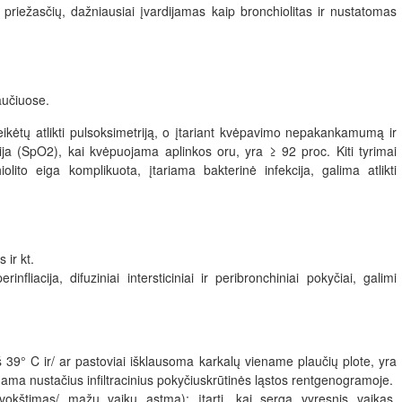
o priežasčių, dažniausiai įvardijamas kaip bronchiolitas ir nustatomas
laučiuose.
eikėtų atlikti pulsoksimetriją, o įtariant kvėpavimo nepakankamumą ir
ija (SpO2), kai kvėpuojama aplinkos oru, yra ≥ 92 proc. Kiti tyrimai
lito eiga komplikuota, įtariama bakterinė infekcija, galima atlikti
 ir kt.
nfliacija, difuziniai intersticiniai ir peribronchiniai pokyčiai, galimi
irš 39° C ir/ ar pastoviai išklausoma karkalų viename plaučių plote, yra
nama nustačius infiltracinius pokyčiuskrūtinės ląstos rentgenogramoje.
švokštimas/ mažų vaikų astma): įtarti, kai serga vyresnis vaikas,