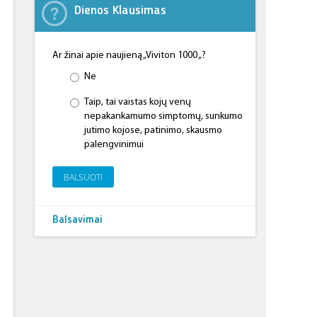
Dienos Klausimas
Ar žinai apie naujieną „Viviton 1000 „?
Ne
Taip, tai vaistas kojų venų
nepakankamumo simptomų, sunkumo
jutimo kojose, patinimo, skausmo
palengvinimui
BALSUOTI
Balsavimai