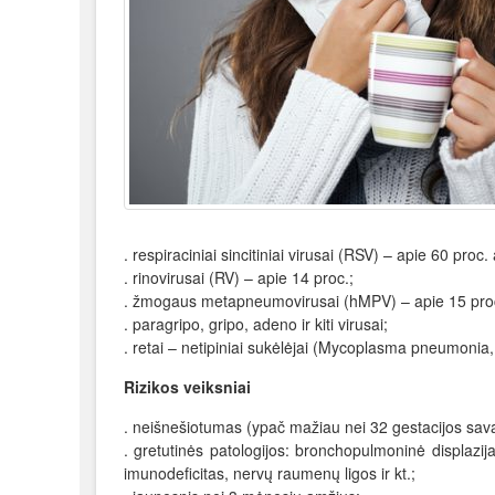
. respiraciniai sincitiniai virusai (RSV) – apie 60 proc.
. rinovirusai (RV) – apie 14 proc.;
. žmogaus metapneumovirusai (hMPV) – apie 15 pro
. paragripo, gripo, adeno ir kiti virusai;
. retai – netipiniai sukėlėjai (Mycoplasma pneumoni
Rizikos veiksniai
. neišnešiotumas (ypač mažiau nei 32 gestacijos sava
. gretutinės patologijos: bronchopulmoninė displazija
imunodeficitas, nervų raumenų ligos ir kt.;