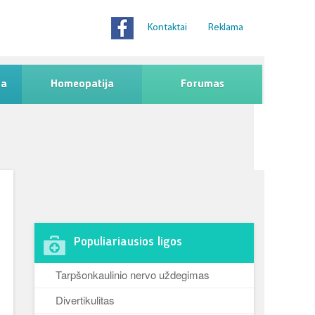
Kontaktai
Reklama
na
Homeopatija
Forumas
Populiariausios ligos
Tarpšonkaulinio nervo uždegimas
Divertikulitas