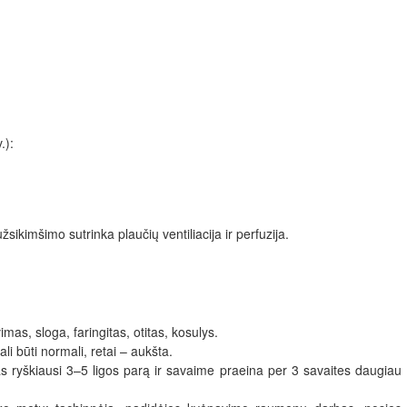
.):
žsikimšimo sutrinka plaučių ventiliacija ir perfuzija.
as, sloga, faringitas, otitas, kosulys. 
li būti normali, retai – aukšta.
as ryškiausi 3–5 ligos parą ir savaime praeina per 3 savaites daugiau