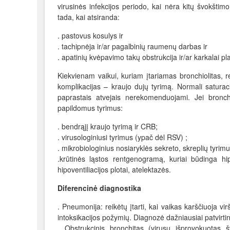
virusinės infekcijos periodo, kai nėra kitų švokštim
tada, kai atsiranda:
. pastovus kosulys ir
. tachipnėja ir/ar pagalbinių raumenų darbas ir
. apatinių kvėpavimo takų obstrukcija ir/ar karkalai p
Kiekvienam vaikui, kuriam įtariamas bronchiolitas, r
komplikacijas – kraujo dujų tyrimą. Normali saturac
paprastais atvejais nerekomenduojami. Jei bronchio
papildomus tyrimus:
. bendrąjį kraujo tyrimą ir CRB;
. virusologiniusi tyrimus (ypač dėl RSV) ;
. mikrobiologinius nosiaryklės sekreto, skreplių tyrimus
.krūtinės ląstos rentgenogramą, kuriai būdinga hiperi
hipoventiliacijos plotai, atelektazės.
Diferencinė diagnostika
. Pneumonija: reikėtų įtarti, kai vaikas karščiuoja v
intoksikacijos požymių. Diagnozė dažniausiai patvirti
. Obstrukcinis bronchitas (virusų išprovokuotas 