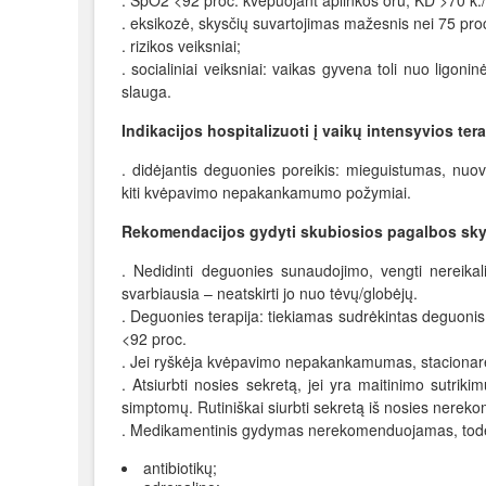
. SpO2 <92 proc. kvėpuojant aplinkos oru, KD >70 k./m
. eksikozė, skysčių suvartojimas mažesnis nei 75 pro
. rizikos veiksniai;
. socialiniai veiksniai: vaikas gyvena toli nuo ligonin
slauga.
Indikacijos hospitalizuoti į vaikų intensyvios tera
. didėjantis deguonies poreikis: mieguistumas, nuov
kiti kvėpavimo nepakankamumo požymiai.
Rekomendacijos gydyti skubiosios pagalbos skyr
. Nedidinti deguonies sunaudojimo, vengti nereika
svarbiausia – neatskirti jo nuo tėvų/globėjų.
. Deguonies terapija: tiekiamas sudrėkintas deguonis
<92 proc.
. Jei ryškėja kvėpavimo nepakankamumas, stacionare
. Atsiurbti nosies sekretą, jei yra maitinimo sutrik
simptomų. Rutiniškai siurbti sekretą iš nosies nere
. Medikamentinis gydymas nerekomenduojamas, todėl
antibiotikų;