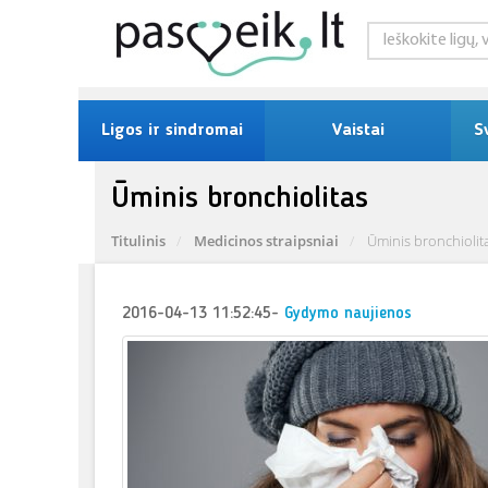
Ligos ir sindromai
Vaistai
S
Ūminis bronchiolitas
Titulinis
Medicinos straipsniai
Ūminis bronchiolit
2016-04-13 11:52:45
-
Gydymo naujienos