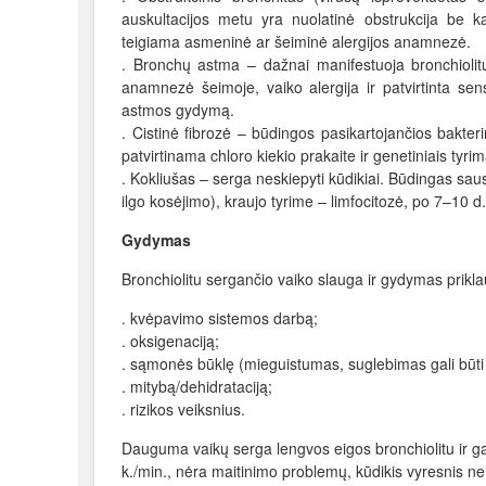
auskultacijos metu yra nuolatinė obstrukcija be ka
teigiama asmeninė ar šeiminė alergijos anamnezė.
. Bronchų astma – dažnai manifestuoja bronchiolitu,
anamnezė šeimoje, vaiko alergija ir patvirtinta sens
astmos gydymą.
. Cistinė fibrozė – būdingos pasikartojančios bakter
patvirtinama chloro kiekio prakaite ir genetiniais tyrim
. Kokliušas – serga neskiepyti kūdikiai. Būdingas sau
ilgo kosėjimo), kraujo tyrime – limfocitozė, po 7–10 d
Gydymas
Bronchiolitu sergančio vaiko slauga ir gydymas prikla
. kvėpavimo sistemos darbą;
. oksigenaciją;
. sąmonės būklę (mieguistumas, suglebimas gali būti 
. mitybą/dehidrataciją;
. rizikos veiksnius.
Dauguma vaikų serga lengvos eigos bronchiolitu ir g
k./min., nėra maitinimo problemų, kūdikis vyresnis nei