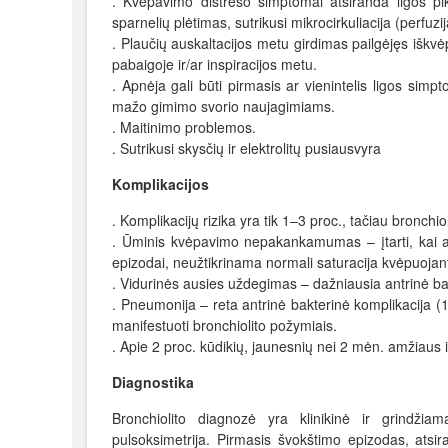
. Kvėpavimo distreso simptomai atsiranda ligos 
sparnelių plėtimas, sutrikusi mikrocirkuliacija (perfuz
. Plaučių auskaltacijos metu girdimas pailgėjęs iškvė
pabaigoje ir/ar inspiracijos metu.
. Apnėja gali būti pirmasis ar vienintelis ligos sim
mažo gimimo svorio naujagimiams.
. Maitinimo problemos.
. Sutrikusi skysčių ir elektrolitų pusiausvyra
Komplikacijos
. Komplikacijų rizika yra tik 1–3 proc., tačiau bronchi
. Ūminis kvėpavimo nepakankamumas – įtarti, kai
epizodai, neužtikrinama normali saturacija kvėpuojant
. Vidurinės ausies uždegimas – dažniausia antrinė ba
. Pneumonija – reta antrinė bakterinė komplikacija (
manifestuoti bronchiolito požymiais.
. Apie 2 proc. kūdikių, jaunesnių nei 2 mėn. amžiaus 
Diagnostika
Bronchiolito diagnozė yra klinikinė ir grindžiama
pulsoksimetrija. Pirmasis švokštimo epizodas, ats