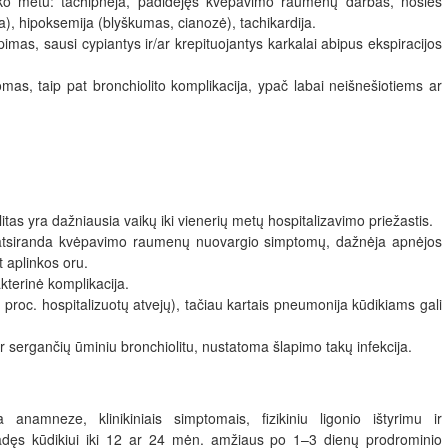
piko metu: tachipnėja, padidėjęs kvėpavimo raumenų darbas, nosies
ija), hipoksemija (blyškumas, cianozė), tachikardija.
pimas, sausi cypiantys ir/ar krepituojantys karkalai abipus ekspiracijos
ptomas, taip pat bronchiolito komplikacija, ypač labai neišnešiotiems ar
olitas yra dažniausia vaikų iki vienerių metų hospitalizavimo priežastis.
 atsiranda kvėpavimo raumenų nuovargio simptomų, dažnėja apnėjos
 aplinkos oru.
kterinė komplikacija.
1 proc. hospitalizuotų atvejų), tačiau kartais pneumonija kūdikiams gali
ir sergančių ūminiu bronchiolitu, nustatoma šlapimo takų infekcija.
 anamneze, klinikiniais simptomais, fizikiniu ligonio ištyrimu ir
iradęs kūdikiui iki 12 ar 24 mėn. amžiaus po 1–3 dienų prodrominio