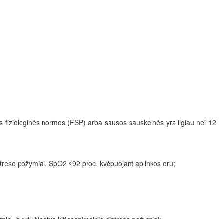
os fiziologinės normos (FSP) arba sausos sauskelnės yra ilgiau nei 12
 distreso požymiai, SpO2 ≤92 proc. kvėpuojant aplinkos oru;