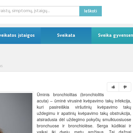
Ieškoti
veikatos įstaigos
Sveikata
Sveika gyvense
as
Ūminis bronchiolitas (bronchiolitis
acuta) – ūminė virusinė kvėpavimo takų infekcija,
kuri pasireiškia viršutinių kvėpavimo takų
uždegimu ir apatinių kvėpavimo takų obstrukcija,
atsiradusia dėl uždegimo pokyčių smulkiuosiuose
bronchuose ir bronchiolėse. Serga kūdikiai ir
vaikai iki dvejų metų amžiaus. Tai dažnai