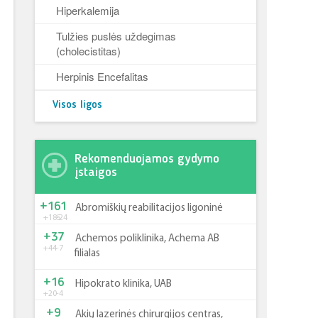
Hiperkalemija
Tulžies puslės uždegimas
(cholecistitas)
Herpinis Encefalitas
Visos ligos
Rekomenduojamos gydymo
įstaigos
+161
Abromiškių reabilitacijos ligoninė
+185
-24
+37
Achemos poliklinika, Achema AB
+44
-7
filialas
+16
Hipokrato klinika, UAB
+20
-4
+9
Akių lazerinės chirurgijos centras,