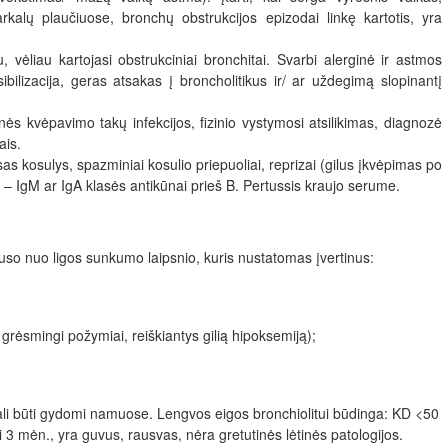
rkalų plaučiuose, bronchų obstrukcijos epizodai linkę kartotis, yra
 vėliau kartojasi obstrukciniai bronchitai. Svarbi alerginė ir astmos
ibilizacija, geras atsakas į broncholitikus ir/ ar uždegimą slopinantį
inės kvėpavimo takų infekcijos, fizinio vystymosi atsilikimas, diagnozė
ais.
sas kosulys, spazminiai kosulio priepuoliai, reprizai (gilus įkvėpimas po
. – IgM ar IgA klasės antikūnai prieš B. Pertussis kraujo serume.
uso nuo ligos sunkumo laipsnio, kuris nustatomas įvertinus:
grėsmingi požymiai, reiškiantys gilią hipoksemiją);
ali būti gydomi namuose. Lengvos eigos bronchiolitui būdinga: KD <50
 3 mėn., yra guvus, rausvas, nėra gretutinės lėtinės patologijos.