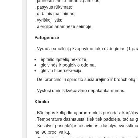
. jaunesnis nei 3 mėnesių amžius;
. pasyvus rūkymas;
. dirbtinis maitinimas;
. vyriškoji lytis;
. alergijos anamnezė šeimoje.
Patogenezė
. Vyrauja smulkiųjų kvėpavimo takų uždegimas (1 pav
epitelio ląstelių nekrozė,
gleivinės ir pogleivio edema,
gleivių hipersekrecija.
. Dėl bronchiolių spindžio susiaurėjimo ir bronchiolių u
. Vystosi ūminis kvėpavimo nepakankamumas.
Klinika
. Būdingas kelių dienų prodrominis periodas: karščiavim
. Temperatūra dažniausiai šiek tiek padidėja, tačiau ga
. Kosulys, pasunkėjęs alsavimas, dusulys, švokštim
nei 90 proc. vaikų.