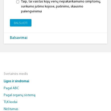
Taip, tai vaistas kojų venų nepakankamumo simptomų,
sunkumo jutimo kojose, patinimo, skausmo
palengvinimui
BALSUOTI
Balsavimai
Svetainės medis
Ligos ir sindromai
Pagal ABC
Pagal organų sistemą
TLK kodai
Nėštumas