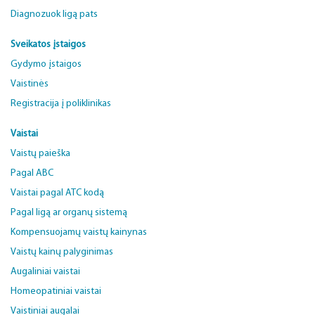
Diagnozuok ligą pats
Sveikatos įstaigos
Gydymo įstaigos
Vaistinės
Registracija į poliklinikas
Vaistai
Vaistų paieška
Pagal ABC
Vaistai pagal ATC kodą
Pagal ligą ar organų sistemą
Kompensuojamų vaistų kainynas
Vaistų kainų palyginimas
Augaliniai vaistai
Homeopatiniai vaistai
Vaistiniai augalai