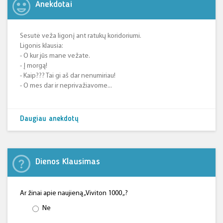
Anekdotai
Sesutė veža ligonį ant ratukų koridoriumi.
Ligonis klausia:
- O kur jūs mane vežate.
- Į morgą!
- Kaip??? Tai gi aš dar nenumiriau!
- O mes dar ir neprivažiavome...
Daugiau anekdotų
Dienos Klausimas
Ar žinai apie naujieną „Viviton 1000 „?
Ne