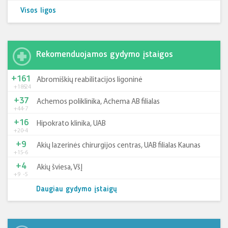
Visos ligos
Rekomenduojamos gydymo įstaigos
+161
Abromiškių reabilitacijos ligoninė
+185
-24
+37
Achemos poliklinika, Achema AB filialas
+44
-7
+16
Hipokrato klinika, UAB
+20
-4
+9
Akių lazerinės chirurgijos centras, UAB filialas Kaunas
+15
-6
+4
Akių šviesa, VšĮ
+9
-5
Daugiau gydymo įstaigų