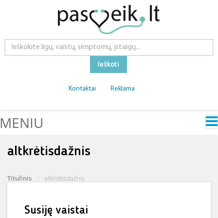
Ieškoti
Kontaktai
Reklama
MENIU
altkrėtisdažnis
Titulinis
altkrėtisdažnis
Susiję vaistai