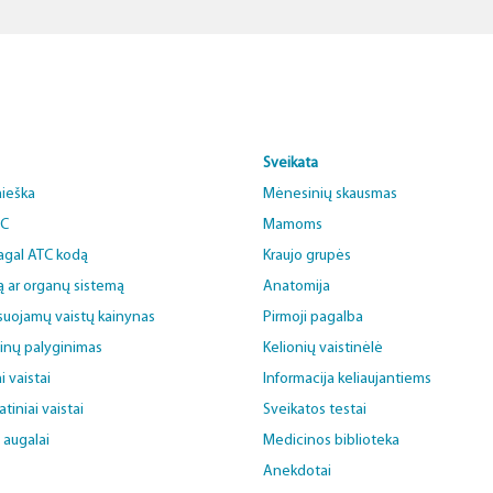
Sveikata
aieška
Mėnesinių skausmas
BC
Mamoms
pagal ATC kodą
Kraujo grupės
ą ar organų sistemą
Anatomija
uojamų vaistų kainynas
Pirmoji pagalba
ainų palyginimas
Kelionių vaistinėlė
i vaistai
Informacija keliaujantiems
iniai vaistai
Sveikatos testai
i augalai
Medicinos biblioteka
Anekdotai