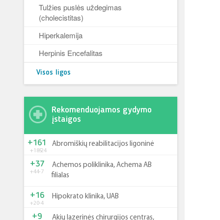
Tulžies puslės uždegimas
(cholecistitas)
Hiperkalemija
Herpinis Encefalitas
Visos ligos
Rekomenduojamos gydymo
įstaigos
+161
Abromiškių reabilitacijos ligoninė
+185
-24
+37
Achemos poliklinika, Achema AB
+44
-7
filialas
+16
Hipokrato klinika, UAB
+20
-4
+9
Akių lazerinės chirurgijos centras,