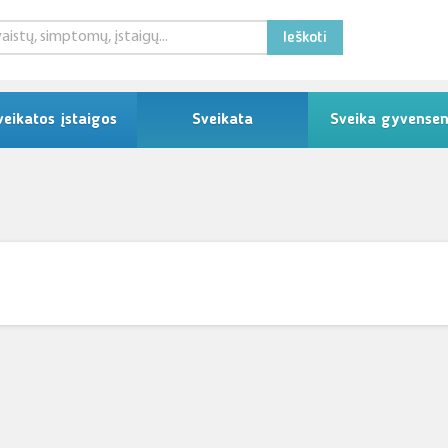
Ieškoti
veikatos įstaigos
Sveikata
Sveika gyvense