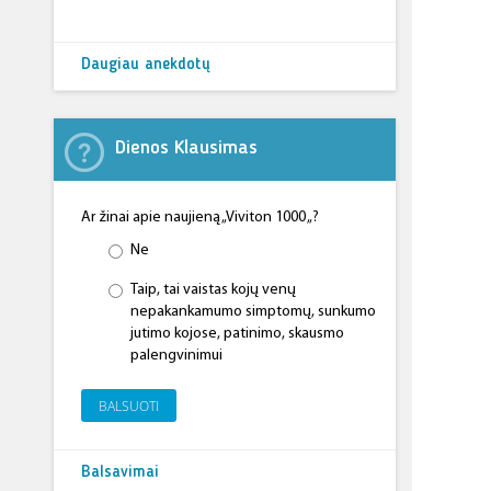
Daugiau anekdotų
Dienos Klausimas
Ar žinai apie naujieną „Viviton 1000 „?
Ne
Taip, tai vaistas kojų venų
nepakankamumo simptomų, sunkumo
jutimo kojose, patinimo, skausmo
palengvinimui
BALSUOTI
Balsavimai