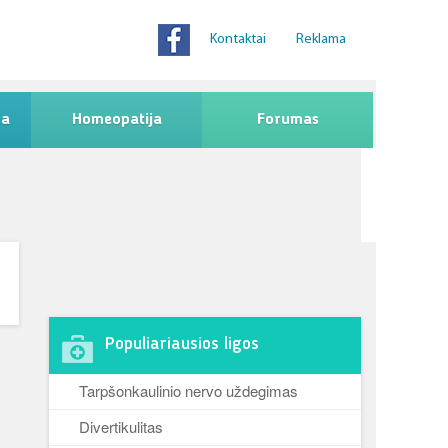
Kontaktai
Reklama
na
Homeopatija
Forumas
Populiariausios ligos
Tarpšonkaulinio nervo uždegimas
Divertikulitas