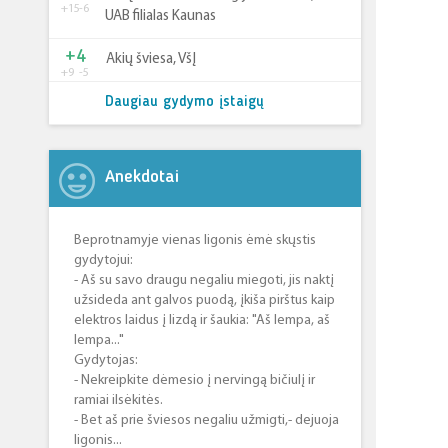
+15
-6
UAB filialas Kaunas
+4
Akių šviesa, VšĮ
+9
-5
Daugiau gydymo įstaigų
Anekdotai
Beprotnamyje vienas ligonis ėmė skųstis
gydytojui:
- Aš su savo draugu negaliu miegoti, jis naktį
užsideda ant galvos puodą, įkiša pirštus kaip
elektros laidus į lizdą ir šaukia: "Aš lempa, aš
lempa..."
Gydytojas:
- Nekreipkite dėmesio į nervingą bičiulį ir
ramiai ilsėkitės.
- Bet aš prie šviesos negaliu užmigti,- dejuoja
ligonis...