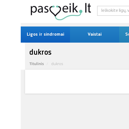
Ligos ir sindromai
Vaistai
S
dukros
Titulinis
dukros