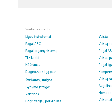
Svetainės medis
Ligos ir sindromai
Vaistai
Pagal ABC
Vaistų p
Pagal organų sistemą
Pagal A
TLK kodai
Vaistai 
Nėštumas
Pagal lig
Diagnozuok ligą pats
Kompens
Vaistų k
Sveikatos įstaigos
Augalinia
Gydymo įstaigos
Homeopat
Vaistinės
Vaistinia
Registracija į poliklinikas