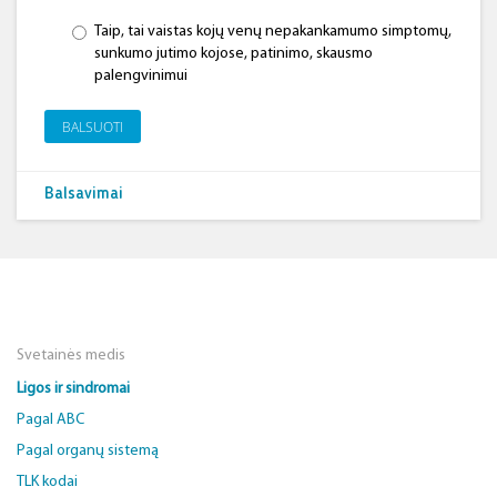
Taip, tai vaistas kojų venų nepakankamumo simptomų,
sunkumo jutimo kojose, patinimo, skausmo
palengvinimui
BALSUOTI
Balsavimai
Svetainės medis
Ligos ir sindromai
Pagal ABC
Pagal organų sistemą
TLK kodai