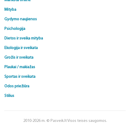
Mankšta online
Mityba
Gydymo naujienos
Psichologija
Dietos ir sveika mityba
Ekologija ir sveikata
Grožis ir sveikata
Plaukai / makiažas
Sportas ir sveikata
Odos priežiūra
Stilius
2010-2026 m. © Pasveik.lt Visos teisės saugomos.