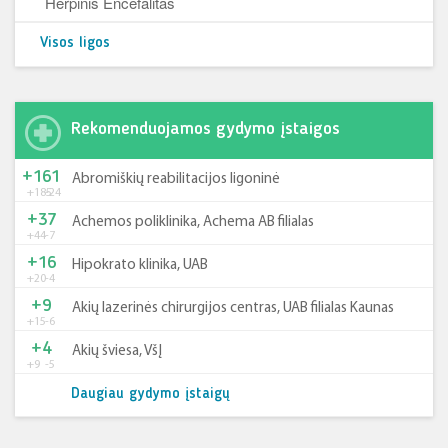
Herpinis Encefalitas
Visos ligos
Rekomenduojamos gydymo įstaigos
+161
Abromiškių reabilitacijos ligoninė
+185
-24
+37
Achemos poliklinika, Achema AB filialas
+44
-7
+16
Hipokrato klinika, UAB
+20
-4
+9
Akių lazerinės chirurgijos centras, UAB filialas Kaunas
+15
-6
+4
Akių šviesa, VšĮ
+9
-5
Daugiau gydymo įstaigų