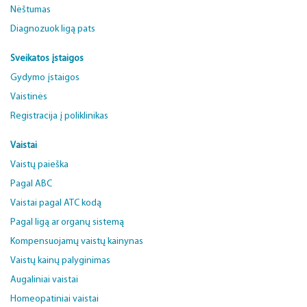
Nėštumas
Diagnozuok ligą pats
Sveikatos įstaigos
Gydymo įstaigos
Vaistinės
Registracija į poliklinikas
Vaistai
Vaistų paieška
Pagal ABC
Vaistai pagal ATC kodą
Pagal ligą ar organų sistemą
Kompensuojamų vaistų kainynas
Vaistų kainų palyginimas
Augaliniai vaistai
Homeopatiniai vaistai