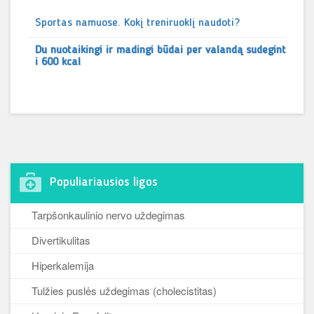
Sportas namuose. Kokį treniruoklį naudoti?
Du nuotaikingi ir madingi būdai per valandą sudegint
i 600 kcal
Populiariausios ligos
Tarpšonkaulinio nervo uždegimas
Divertikulitas
Hiperkalemija
Tulžies puslės uždegimas (cholecistitas)