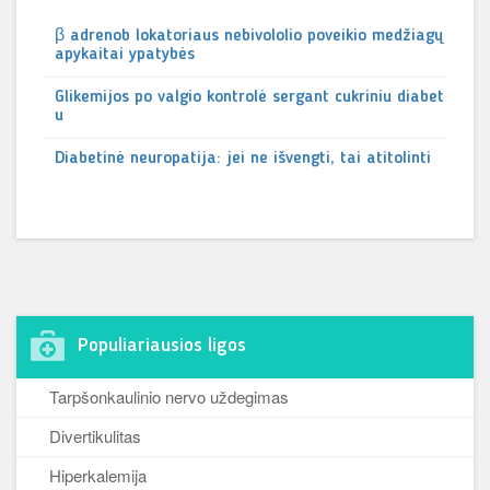
β adrenob lokatoriaus nebivololio poveikio medžiagų
apykaitai ypatybės
Glikemijos po valgio kontrolė sergant cukriniu diabet
u
Diabetinė neuropatija: jei ne išvengti, tai atitolinti
Populiariausios ligos
Tarpšonkaulinio nervo uždegimas
Divertikulitas
Hiperkalemija