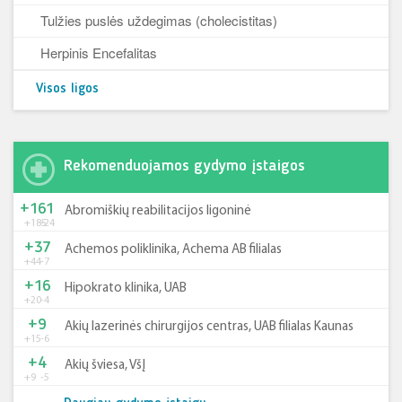
Tulžies puslės uždegimas (cholecistitas)
Herpinis Encefalitas
Visos ligos
Rekomenduojamos gydymo įstaigos
+161
Abromiškių reabilitacijos ligoninė
+185
-24
+37
Achemos poliklinika, Achema AB filialas
+44
-7
+16
Hipokrato klinika, UAB
+20
-4
+9
Akių lazerinės chirurgijos centras, UAB filialas Kaunas
+15
-6
+4
Akių šviesa, VšĮ
+9
-5