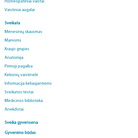
Homeopatiniai vaistai
Vaistiniai augalai
Sveikata
Mėnesinių skausmas
Mamoms
Kraujo grupės
Anatomija
Pirmoji pagalba
Kelionių vaistinėlė
Informacija keliaujantiems
Sveikatos testai
Medicinos biblioteka
Anekdotai
Sveika gyvensena
Gyvenimo būdas