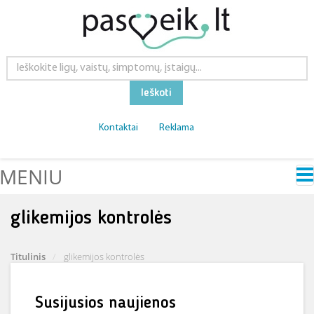
Ieškoti
Kontaktai
Reklama
MENIU
glikemijos kontrolės
Titulinis
glikemijos kontrolės
Susijusios naujienos