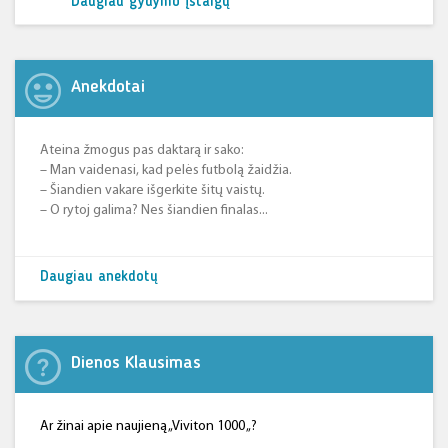
Daugiau gydymo įstaigų
Anekdotai
Ateina žmogus pas daktarą ir sako:
– Man vaidenasi, kad pelės futbolą žaidžia.
– Šiandien vakare išgerkite šitų vaistų.
– O rytoj galima? Nes šiandien finalas...
Daugiau anekdotų
Dienos Klausimas
Ar žinai apie naujieną „Viviton 1000 „?