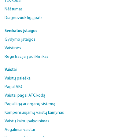
TLK kodai
Nėštumas
Diagnozuok ligą pats
Sveikatos įstaigos
Gydymo įstaigos
Vaistinės
Registracija į poliklinikas
Vaistai
Vaistų paieška
Pagal ABC
Vaistai pagal ATC kodą
Pagal ligą ar organų sistemą
Kompensuojamų vaistų kainynas
Vaistų kainų palyginimas
Augaliniai vaistai