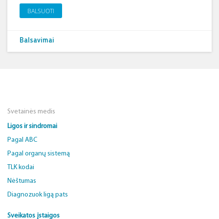
BALSUOTI
Balsavimai
Svetainės medis
Ligos ir sindromai
Pagal ABC
Pagal organų sistemą
TLK kodai
Nėštumas
Diagnozuok ligą pats
Sveikatos įstaigos