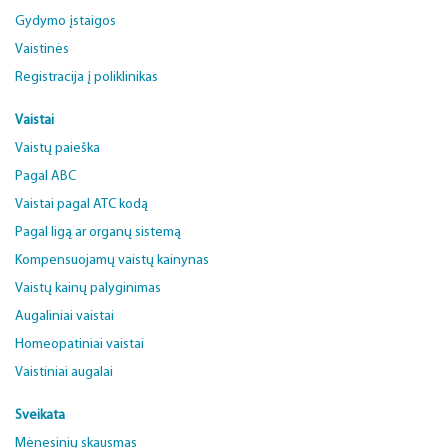
Gydymo įstaigos
Vaistinės
Registracija į poliklinikas
Vaistai
Vaistų paieška
Pagal ABC
Vaistai pagal ATC kodą
Pagal ligą ar organų sistemą
Kompensuojamų vaistų kainynas
Vaistų kainų palyginimas
Augaliniai vaistai
Homeopatiniai vaistai
Vaistiniai augalai
Sveikata
Mėnesinių skausmas