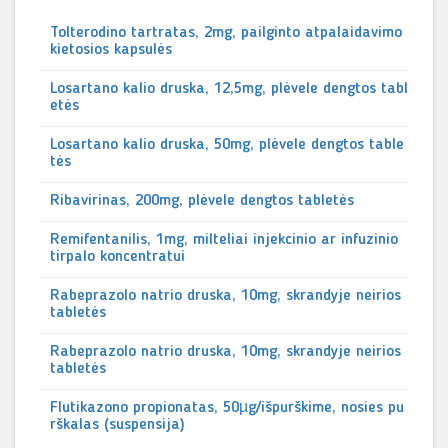
Tolterodino tartratas, 2mg, pailginto atpalaidavimo
kietosios kapsulės
Losartano kalio druska, 12,5mg, plėvele dengtos tabl
etės
Losartano kalio druska, 50mg, plėvele dengtos table
tės
Ribavirinas, 200mg, plėvele dengtos tabletės
Remifentanilis, 1mg, milteliai injekcinio ar infuzinio
tirpalo koncentratui
Rabeprazolo natrio druska, 10mg, skrandyje neirios
tabletės
Rabeprazolo natrio druska, 10mg, skrandyje neirios
tabletės
Flutikazono propionatas, 50µg/išpurškime, nosies pu
rškalas (suspensija)