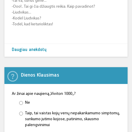
-Tai va, sūnus gimė...
-Ooo!.. Tai gi čia džiaugtis reikia. Kaip pavadinot?
-Liudvikas...
-Kodėl Liudvikas?
-Todėl, kad keturioliktas!
Daugiau anekdotų
Dienos Klausimas
Ar žinai apie naujieną „Viviton 1000 „?
Ne
Taip, tai vaistas kojų venų nepakankamumo simptomų,
sunkumo jutimo kojose, patinimo, skausmo
palengvinimui