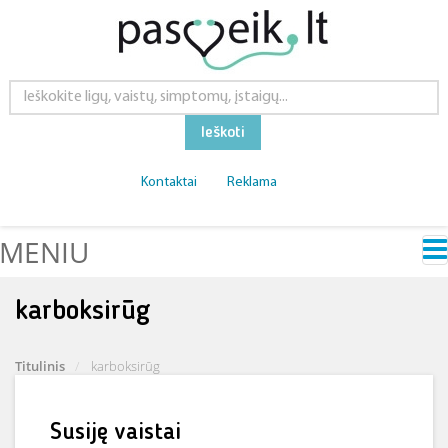
Ieškoti
Kontaktai
Reklama
MENIU
karboksirūg
Titulinis
karboksirūg
Susiję vaistai