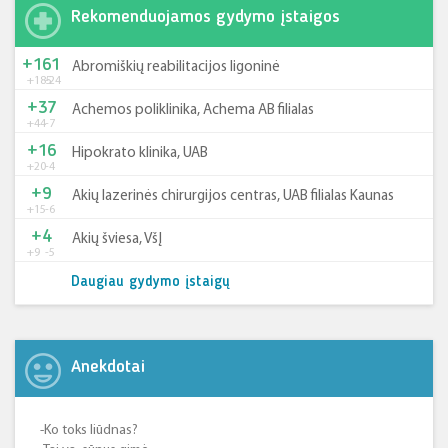
Rekomenduojamos gydymo įstaigos
+161
Abromiškių reabilitacijos ligoninė
+185
-24
+37
Achemos poliklinika, Achema AB filialas
+44
-7
+16
Hipokrato klinika, UAB
+20
-4
+9
Akių lazerinės chirurgijos centras, UAB filialas Kaunas
+15
-6
+4
Akių šviesa, VšĮ
+9
-5
Daugiau gydymo įstaigų
Anekdotai
-Ko toks liūdnas?