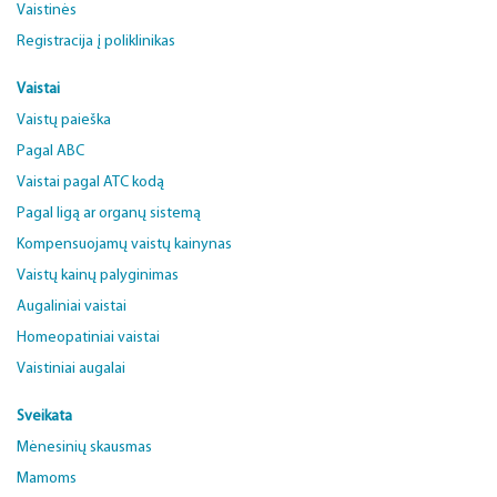
Vaistinės
Registracija į poliklinikas
Vaistai
Vaistų paieška
Pagal ABC
Vaistai pagal ATC kodą
Pagal ligą ar organų sistemą
Kompensuojamų vaistų kainynas
Vaistų kainų palyginimas
Augaliniai vaistai
Homeopatiniai vaistai
Vaistiniai augalai
Sveikata
Mėnesinių skausmas
Mamoms