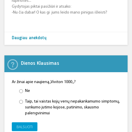
rūpinotės...
Gydytojas piktai pasižiūri ir atsako:
-Nu čia dabar! O kas gi jums leido mano pinigus išleisti?
Daugiau anekdotų
Dienos Klausimas
Ar žinai apie naujieną „Viviton 1000 „?
Ne
Taip, tai vaistas kojų venų nepakankamumo simptomų,
sunkumo jutimo kojose, patinimo, skausmo
palengvinimui
BALSUOTI