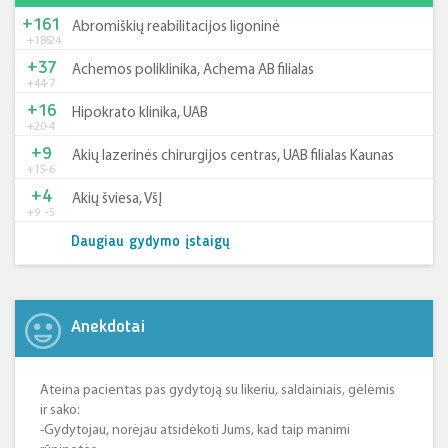
+161
Abromiškių reabilitacijos ligoninė
+185
-24
+37
Achemos poliklinika, Achema AB filialas
+44
-7
+16
Hipokrato klinika, UAB
+20
-4
+9
Akių lazerinės chirurgijos centras, UAB filialas Kaunas
+15
-6
+4
Akių šviesa, VšĮ
+9
-5
Daugiau gydymo įstaigų
Anekdotai
Ateina pacientas pas gydytoją su likeriu, saldainiais, gėlėmis
ir sako:
-Gydytojau, norėjau atsidėkoti Jums, kad taip manimi