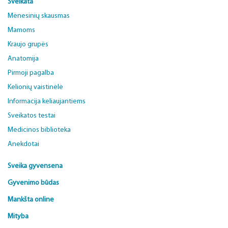
Sveikata
Mėnesinių skausmas
Mamoms
Kraujo grupės
Anatomija
Pirmoji pagalba
Kelionių vaistinėlė
Informacija keliaujantiems
Sveikatos testai
Medicinos biblioteka
Anekdotai
Sveika gyvensena
Gyvenimo būdas
Mankšta online
Mityba