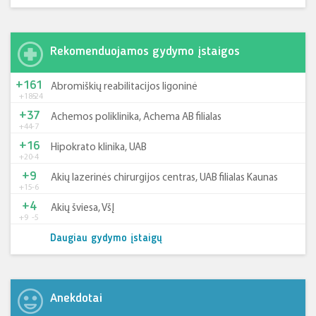
Rekomenduojamos gydymo įstaigos
+161
Abromiškių reabilitacijos ligoninė
+185
-24
+37
Achemos poliklinika, Achema AB filialas
+44
-7
+16
Hipokrato klinika, UAB
+20
-4
+9
Akių lazerinės chirurgijos centras, UAB filialas Kaunas
+15
-6
+4
Akių šviesa, VšĮ
+9
-5
Daugiau gydymo įstaigų
Anekdotai