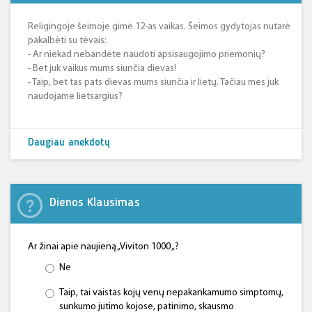
Religingoje šeimoje gimė 12-as vaikas. Šeimos gydytojas nutarė
pakalbėti su tėvais:
- Ar niekad nebandėte naudoti apsisaugojimo priemonių?
- Bet juk vaikus mums siunčia dievas!
- Taip, bet tas pats dievas mums siunčia ir lietų. Tačiau mes juk
naudojame lietsargius?
Daugiau anekdotų
Dienos Klausimas
Ar žinai apie naujieną „Viviton 1000 „?
Ne
Taip, tai vaistas kojų venų nepakankamumo simptomų,
sunkumo jutimo kojose, patinimo, skausmo