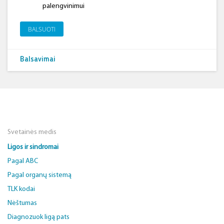
palengvinimui
BALSUOTI
Balsavimai
Svetainės medis
Ligos ir sindromai
Pagal ABC
Pagal organų sistemą
TLK kodai
Nėštumas
Diagnozuok ligą pats