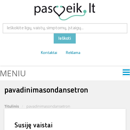
Ieškoti
Kontaktai
Reklama
MENIU
pavadinimasondansetron
Titulinis
pavadinimasondansetron
Susiję vaistai