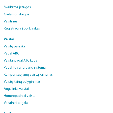
Sveikatos įstaigos
Gydymo įstaigos
Vaistinės
Registracija į poliklinikas
Vaistai
Vaistų paieška
Pagal ABC
Vaistai pagal ATC kodą
Pagal ligą ar organų sistemą
Kompensuojamų vaistų kainynas
Vaistų kainų palyginimas
Augaliniai vaistai
Homeopatiniai vaistai
Vaistiniai augalai