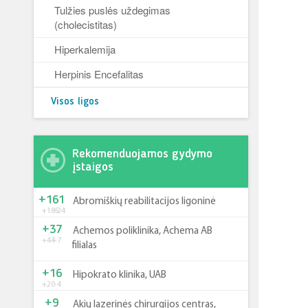
Tulžies puslės uždegimas
(cholecistitas)
Hiperkalemija
Herpinis Encefalitas
Visos ligos
Rekomenduojamos gydymo
įstaigos
+161
Abromiškių reabilitacijos ligoninė
+185
-24
+37
Achemos poliklinika, Achema AB
+44
-7
filialas
+16
Hipokrato klinika, UAB
+20
-4
+9
Akių lazerinės chirurgijos centras,