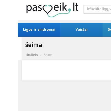
Ligos ir sindromai
Vaistai
S
šeimai
Titulinis
šeimai