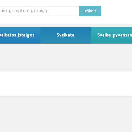
Ieškoti
veikatos įstaigos
Sveikata
Sveika gyvense