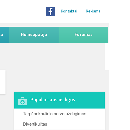
Kontaktai
Reklama
na
Homeopatija
Forumas
Populiariausios ligos
Tarpšonkaulinio nervo uždegimas
Divertikulitas