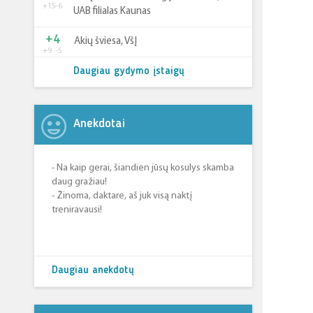
+15
-6
UAB filialas Kaunas
+4
Akių šviesa, VšĮ
+9
-5
Daugiau gydymo įstaigų
Anekdotai
- Na kaip gerai, šiandien jūsų kosulys skamba
daug gražiau!
- Žinoma, daktare, aš juk visą naktį
treniravausi!
Daugiau anekdotų