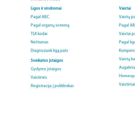
Ligos ir sindromai
Vaistai
Pagal ABC
Vaistų p
Pagal organų sistemą
Pagal A
TLK kodai
Vaistai 
Nėštumas
Pagal lig
Diagnozuok ligą pats
Kompens
Vaistų k
Sveikatos įstaigos
Augalinia
Gydymo įstaigos
Homeopat
Vaistinės
Vaistinia
Registracija į poliklinikas