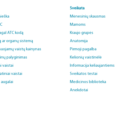
Sveikata
aieška
Mėnesinių skausmas
BC
Mamoms
pagal ATC kodą
Kraujo grupės
ą ar organų sistemą
Anatomija
uojamų vaistų kainynas
Pirmoji pagalba
ainų palyginimas
Kelionių vaistinėlė
i vaistai
Informacija keliaujantiems
iniai vaistai
Sveikatos testai
i augalai
Medicinos biblioteka
Anekdotai