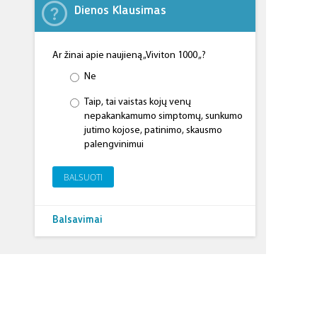
Dienos Klausimas
Ar žinai apie naujieną „Viviton 1000 „?
Ne
Taip, tai vaistas kojų venų
nepakankamumo simptomų, sunkumo
jutimo kojose, patinimo, skausmo
palengvinimui
BALSUOTI
Balsavimai