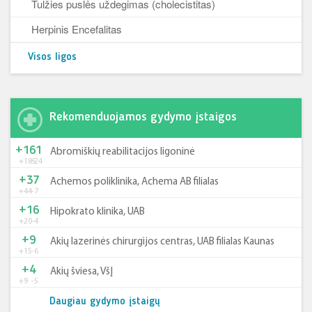
Tulžies puslės uždegimas (cholecistitas)
Herpinis Encefalitas
Visos ligos
Rekomenduojamos gydymo įstaigos
+161
Abromiškių reabilitacijos ligoninė
+185
-24
+37
Achemos poliklinika, Achema AB filialas
+44
-7
+16
Hipokrato klinika, UAB
+20
-4
+9
Akių lazerinės chirurgijos centras, UAB filialas Kaunas
+15
-6
+4
Akių šviesa, VšĮ
+9
-5
Daugiau gydymo įstaigų