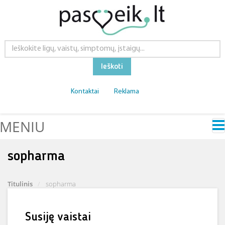
Ieškoti
Kontaktai
Reklama
MENIU
sopharma
Titulinis
sopharma
Susiję vaistai