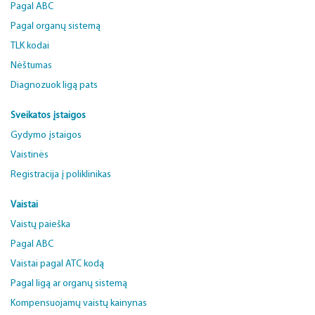
Pagal ABC
Pagal organų sistemą
TLK kodai
Nėštumas
Diagnozuok ligą pats
Sveikatos įstaigos
Gydymo įstaigos
Vaistinės
Registracija į poliklinikas
Vaistai
Vaistų paieška
Pagal ABC
Vaistai pagal ATC kodą
Pagal ligą ar organų sistemą
Kompensuojamų vaistų kainynas