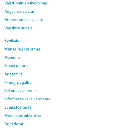
Vaistų kainų palyginimas
Augaliniai vaistai
Homeopatiniai vaistai
Vaistiniai augalai
Sveikata
Mėnesinių skausmas
Mamoms
Kraujo grupės
Anatomija
Pirmoji pagalba
Kelionių vaistinėlė
Informacija keliaujantiems
Sveikatos testai
Medicinos biblioteka
Anekdotai