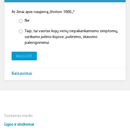
Ar žinai apie naujieną „Viviton 1000 „?
Ne
Taip, tai vaistas kojų venų nepakankamumo simptomų,
sunkumo jutimo kojose, patinimo, skausmo
palengvinimui
BALSUOTI
Balsavimai
Svetainės medis
Ligos ir sindromai