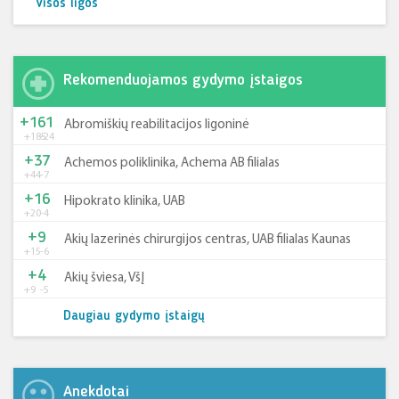
Visos ligos
Rekomenduojamos gydymo įstaigos
+161
Abromiškių reabilitacijos ligoninė
+185
-24
+37
Achemos poliklinika, Achema AB filialas
+44
-7
+16
Hipokrato klinika, UAB
+20
-4
+9
Akių lazerinės chirurgijos centras, UAB filialas Kaunas
+15
-6
+4
Akių šviesa, VšĮ
+9
-5
Daugiau gydymo įstaigų
Anekdotai