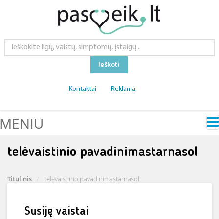
Ieškoti
Kontaktai
Reklama
MENIU
telėvaistinio pavadinimastarnasol
Titulinis
telėvaistinio pavadinimastarnasol
Susiję vaistai