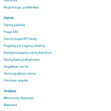
Vaistinės
Registracija į poliklinikas
Vaistai
Vaistų paieška
Pagal ABC
Vaistai pagal ATC kodą
Pagal ligą ar organų sistemą
Kompensuojamų vaistų kainynas
Vaistų kainų palyginimas
Augaliniai vaistai
Homeopatiniai vaistai
Vaistiniai augalai
Sveikata
Mėnesinių skausmas
Mamoms