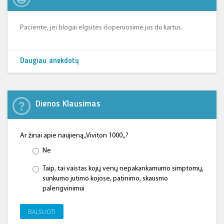
Paciente, jei blogai elgsitės išoperuosime jus du kartus.
Daugiau anekdotų
Dienos Klausimas
Ar žinai apie naujieną „Viviton 1000 „?
Ne
Taip, tai vaistas kojų venų nepakankamumo simptomų,
sunkumo jutimo kojose, patinimo, skausmo
palengvinimui
BALSUOTI