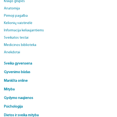
Kraujo grupės
Anatomija
Pirmoji pagalba
Kelionių vaistinėlė
Informacija keliaujantiems
Sveikatos testai
Medicinos biblioteka
Anekdotai
Sveika gyvensena
Gyvenimo būdas
Mankšta online
Mityba
Gydymo naujienos
Psichologija
Dietos ir sveika mityba