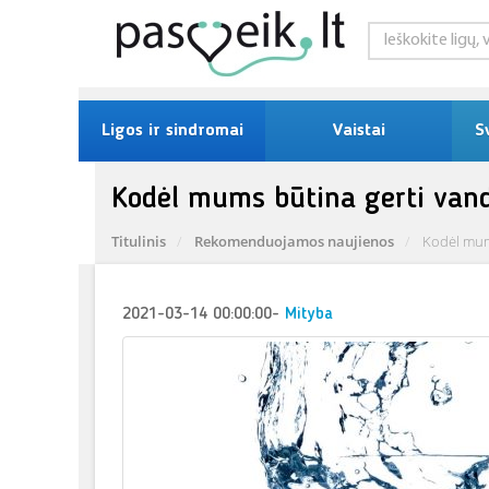
Ligos ir sindromai
Vaistai
S
Kodėl mums būtina gerti van
Titulinis
Rekomenduojamos naujienos
Kodėl mums
2021-03-14 00:00:00
-
Mityba