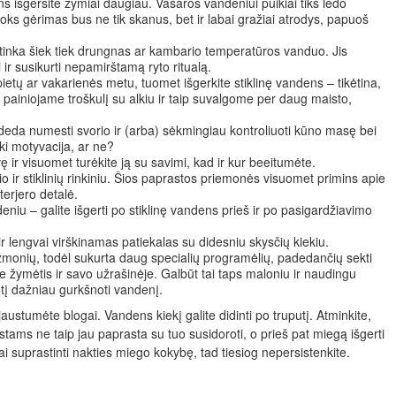
s išgersite žymiai daugiau. Vasaros vandeniui puikiai tiks ledo
 toks gėrimas bus ne tik skanus, bet ir labai gražiai atrodys, papuoš
ai tinka šiek tiek drungnas ar kambario temperatūros vanduo. Jis
ir susikurti nepamirštamą ryto ritualą.
e pietų ar vakarienės metu, tuomet išgerkite stiklinę vandens – tikėtina,
painiojame troškulį su alkiu ir taip suvalgome per daug maisto,
eda numesti svorio ir (arba) sėkmingiau kontroliuoti kūno masę bei
iki motyvacija, ar ne?
vę ir visuomet turėkite ją su savimi, kad ir kur beeitumėte.
o ir stiklinių rinkiniu. Šios paprastos priemonės visuomet primins apie
terjero detalė.
iu – galite išgerti po stiklinę vandens prieš ir po pasigardžiavimo
 ir lengvai virškinamas patiekalas su didesniu skysčių kiekiu.
onių, todėl sukurta daug specialių programėlių, padedančių sekti
e žymėtis ir savo užrašinėje. Galbūt tai taps maloniu ir naudingu
otį dažniau gurkšnoti vandenį.
jaustumėte blogai. Vandens kiekį galite didinti po truputį. Atminkite,
kstams ne taip jau paprasta su tuo susidoroti, o prieš pat miegą išgerti
visai suprastinti nakties miego kokybę, tad tiesiog nepersistenkite.