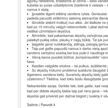
agurkų riekelėmis, braškėmis ar citrina – tokio vanden
kubeliai su juose užšaldytomis žolelėmis ir vaisiais –
namus ir stalą.
Įpraskite išgerti stiklinę vandens rytais. Geriausi
padeda paruošti virškinimo sistemą ateinančiai dienai 
Išmokite atskirti troškulį nuo alkio. Jei išalkote n
kad po 15 minučių valgyti nebenorėsite. Labai dažnai 
visiškai užmiršdami skysčius.
Atminkite, kad pakankamas skysčių vartojimas pad
palaikyti puikią odos, plaukų ir nagų būklę. Tai juk pu
Įsigykite gerai nuteikiančią, stilingą, patogią gertu
Taip pat galite papuošti namus ir darbo vietą ąsoči
vandens vartojimo svarbą bei bus puiki ir naudinga in
Vieną kavos puodelį būtinai „kompensuokite“ vanden
kava.
Kasdien valgykite sriubos – tai puikus, sušildantis
Su skysčių trūkumo problema susiduria daugybė žm
išgeriamo vandens kiekį. Suvartotų skysčių kiekį galit
užsiėmimu? Tikėtina, kad tokiu būdu išsiugdysite įpr
Nekankinkite savęs. Gerkite tiek, kiek galite, kad nesi
kad per didelis skysčių kiekis taip pat nėra gerai – in
skysčiai gali priversti per dažnai bėgioti į tualetą ir 
Šaltinis | Pasveik.lt