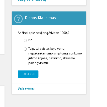
Dienos Klausimas
Ar žinai apie naujieną „Viviton 1000 „?
Ne
Taip, tai vaistas kojų venų
nepakankamumo simptomų, sunkumo
jutimo kojose, patinimo, skausmo
palengvinimui
BALSUOTI
Balsavimai