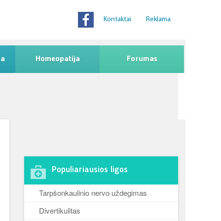
Kontaktai
Reklama
na
Homeopatija
Forumas
Populiariausios ligos
Tarpšonkaulinio nervo uždegimas
Divertikulitas