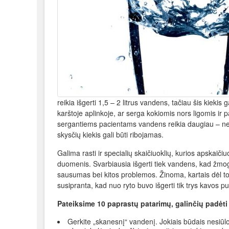
reikia išgerti 1,5 – 2 litrus vandens, tačiau šis kiekis 
karštoje aplinkoje, ar serga kokiomis nors ligomis ir p
sergantiems pacientams vandens reikia daugiau – net 
skysčių kiekis gali būti ribojamas.
Galima rasti ir specialių skaičiuoklių, kurios apskaič
duomenis. Svarbiausia išgerti tiek vandens, kad žmog
sausumas bei kitos problemos. Žinoma, kartais dėl to
susipranta, kad nuo ryto buvo išgerti tik trys kavos p
Pateiksime 10 paprastų patarimų, galinčių padėti
Gerkite „skanesnį“ vandenį. Jokiais būdais nesiūl