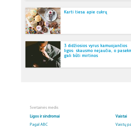
Karti tiesa apie cukrų
3 didžiosios vyrus kamuojančios
ligos: skausmo nejaučia, o pasek
gali būti mirtinos
Svetainės medis
Ligos ir sindromai
Vaistai
Pagal ABC
Vaistų p