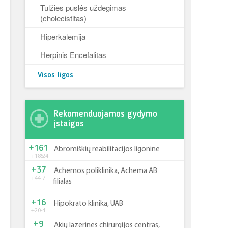
Tulžies puslės uždegimas
(cholecistitas)
Hiperkalemija
Herpinis Encefalitas
Visos ligos
Rekomenduojamos gydymo
įstaigos
+161
Abromiškių reabilitacijos ligoninė
+185
-24
+37
Achemos poliklinika, Achema AB
+44
-7
filialas
+16
Hipokrato klinika, UAB
+20
-4
+9
Akių lazerinės chirurgijos centras,