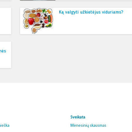
Ką valgyti užkietėjus viduriams?
mės
Sveikata
aieška
Mėnesinių skausmas