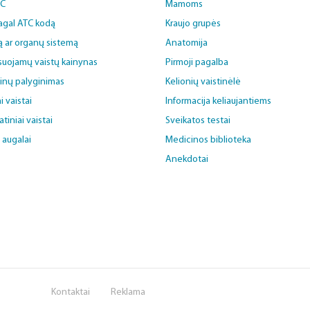
BC
Mamoms
pagal ATC kodą
Kraujo grupės
ą ar organų sistemą
Anatomija
uojamų vaistų kainynas
Pirmoji pagalba
ainų palyginimas
Kelionių vaistinėlė
i vaistai
Informacija keliaujantiems
iniai vaistai
Sveikatos testai
i augalai
Medicinos biblioteka
Anekdotai
Kontaktai
Reklama