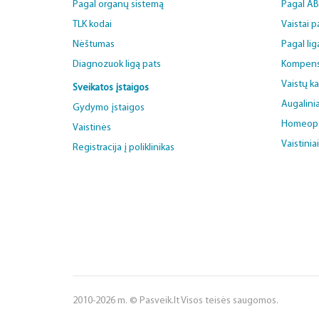
Pagal organų sistemą
Pagal A
TLK kodai
Vaistai 
Nėštumas
Pagal lig
Diagnozuok ligą pats
Kompens
Vaistų k
Sveikatos įstaigos
Augalinia
Gydymo įstaigos
Homeopat
Vaistinės
Vaistinia
Registracija į poliklinikas
2010-2026 m. © Pasveik.lt Visos teisės saugomos.