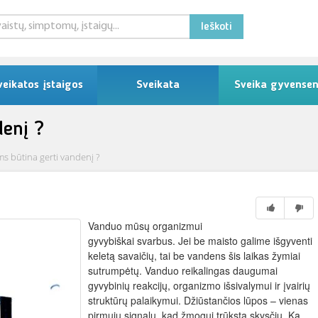
Ieškoti
veikatos įstaigos
Sveikata
Sveika gyvense
denį ?
 būtina gerti vandenį ?
Vanduo mūsų organizmui
gyvybiškai svarbus. Jei be maisto galime išgyventi
keletą savaičių, tai be vandens šis laikas žymiai
sutrumpėtų. Vanduo reikalingas daugumai
gyvybinių reakcijų, organizmo išsivalymui ir įvairių
struktūrų palaikymui. Džiūstančios lūpos – vienas
pirmųjų signalų, kad žmogui trūksta skysčių. Ką