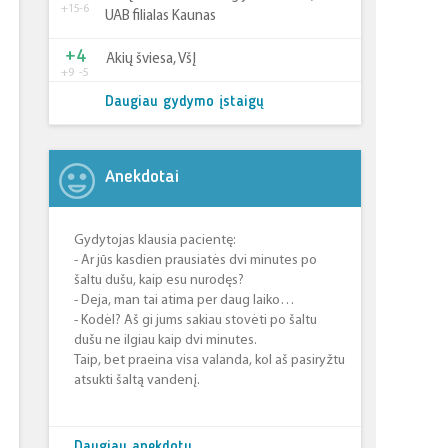
+15
-6
UAB filialas Kaunas
+4
Akių šviesa, VšĮ
+9
-5
Daugiau gydymo įstaigų
Anekdotai
Gydytojas klausia pacientę:
- Ar jūs kasdien prausiatės dvi minutes po
šaltu dušu, kaip esu nurodęs?
- Deja, man tai atima per daug laiko…
- Kodėl? Aš gi jums sakiau stovėti po šaltu
dušu ne ilgiau kaip dvi minutes.
Taip, bet praeina visa valanda, kol aš pasiryžtu
atsukti šaltą vandenį.
Daugiau anekdotų