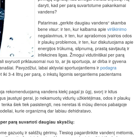
daryti, kad per parą suvartotume pakankamai
vandens?
Patarimas „gerkite daugiau vandens“ skamba
bene visur: ir ten, kur kalbama apie
virškinimo
negalavimus, ir ten, kur aprašomos įvairios odos
ir plaukų problemos, ir ten, kur diskutuojama apie
energijos trūkumą, silpnumą, prastą savijautą ir
infekcines ligas. Žmogui vidutiniškai per parą
gali svyruoti priklausomai nuo to, ar jis sportuoja, ar dirba ir gyvena
anašiai. Pavyzdžiui, labai aktyviai sportuojantiems ir
podagra
iki 3-4 litrų per parą, o inkstų ligomis sergantiems pacientams
iuoja rekomenduojamą vandens kiekį pagal jo ūgį, svorį ir kitus
us jaustųsi gerai, jo nekamuotų vidurių užkietėjimas, odos ir plaukų
 tenka šiek tiek pasistengti, nes neretas iš mūsų dienos pabaigoje
uodeliai, kurie organizmą dar labiau dehidratavo.
 per parą suvartoti daugiau skysčių:
ome gazuotų ir saldžių gėrimų. Tiesiog pagardinkite vandenį mėtomis,