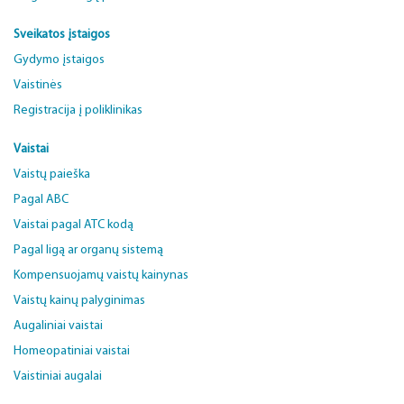
Sveikatos įstaigos
Gydymo įstaigos
Vaistinės
Registracija į poliklinikas
Vaistai
Vaistų paieška
Pagal ABC
Vaistai pagal ATC kodą
Pagal ligą ar organų sistemą
Kompensuojamų vaistų kainynas
Vaistų kainų palyginimas
Augaliniai vaistai
Homeopatiniai vaistai
Vaistiniai augalai