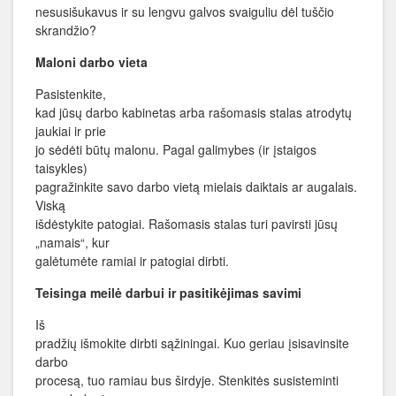
nesusišukavus ir su lengvu galvos svaiguliu dėl tuščio
skrandžio?
Maloni darbo vieta
Pasistenkite,
kad jūsų darbo kabinetas arba rašomasis stalas atrodytų
jaukiai ir prie
jo sėdėti būtų malonu. Pagal galimybes (ir įstaigos
taisykles)
pagražinkite savo darbo vietą mielais daiktais ar augalais.
Viską
išdėstykite patogiai. Rašomasis stalas turi pavirsti jūsų
„namais“, kur
galėtumėte ramiai ir patogiai dirbti.
Teisinga meilė darbui ir pasitikėjimas savimi
Iš
pradžių išmokite dirbti sąžiningai. Kuo geriau įsisavinsite
darbo
procesą, tuo ramiau bus širdyje. Stenkitės susisteminti