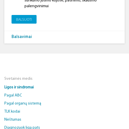
sunkumo jutimo kojose, patinimo, skausmo
palengvinimui
BALSUOTI
Balsavimai
Svetainės medis
Ligos ir sindromai
Pagal ABC
Pagal organų sistemą
TLK kodai
Nėštumas
Diagnozuok ligą pats