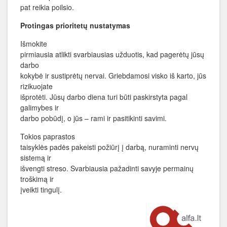
pat reikia poilsio.
Protingas prioritetų nustatymas
Išmokite
pirmiausia atlikti svarbiausias užduotis, kad pagerėtų jūsų
darbo
kokybė ir sustiprėtų nervai. Griebdamosi visko iš karto, jūs
rizikuojate
išprotėti. Jūsų darbo diena turi būti paskirstyta pagal
galimybes ir
darbo pobūdį, o jūs – rami ir pasitikinti savimi.
Tokios paprastos
taisyklės padės pakeisti požiūrį į darbą, nuraminti nervų
sistemą ir
išvengti streso. Svarbiausia pažadinti savyje permainų
troškimą ir
įveikti tingulį.