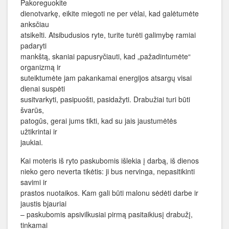
Pakoreguokite
dienotvarkę, eikite miegoti ne per vėlai, kad galėtumėte
anksčiau
atsikelti. Atsibudusios ryte, turite turėti galimybę ramiai
padaryti
mankštą, skaniai papusryčiauti, kad „pažadintumėte“
organizmą ir
suteiktumėte jam pakankamai energijos atsargų visai
dienai suspėti
susitvarkyti, pasipuošti, pasidažyti. Drabužiai turi būti
švarūs,
patogūs, gerai jums tikti, kad su jais jaustumėtės
užtikrintai ir
jaukiai.
Kai moteris iš ryto paskubomis išlekia į darbą, iš dienos
nieko gero neverta tikėtis: ji bus nervinga, nepasitikinti
savimi ir
prastos nuotaikos. Kam gali būti malonu sėdėti darbe ir
jaustis bjauriai
– paskubomis apsivilkusiai pirmą pasitaikiusį drabužį,
tinkamai