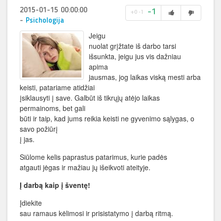
2015-01-15 00:00:00
-1
+0
-1
-
Psichologija
Jeigu
nuolat grįžtate iš darbo tarsi
išsunkta, jeigu jus vis dažniau
apima
jausmas, jog laikas viską mesti arba
keisti, patariame atidžiai
įsiklausyti į save. Galbūt iš tikrųjų atėjo laikas
permainoms, bet gali
būti ir taip, kad jums reikia keisti ne gyvenimo sąlygas, o
savo požiūrį
į jas.
Siūlome kelis paprastus patarimus, kurie padės
atgauti jėgas ir mažiau jų išeikvoti ateityje.
Į darbą kaip į šventę!
Įdiekite
sau ramaus kėlimosi ir prisistatymo į darbą ritmą.