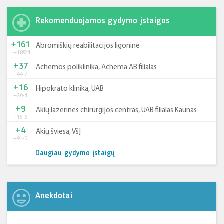
Rekomenduojamos gydymo įstaigos
+161
Abromiškių reabilitacijos ligoninė
+185
-24
+37
Achemos poliklinika, Achema AB filialas
+44
-7
+16
Hipokrato klinika, UAB
+20
-4
+9
Akių lazerinės chirurgijos centras, UAB filialas Kaunas
+15
-6
+4
Akių šviesa, VšĮ
+9
-5
Daugiau gydymo įstaigų
Anekdotai