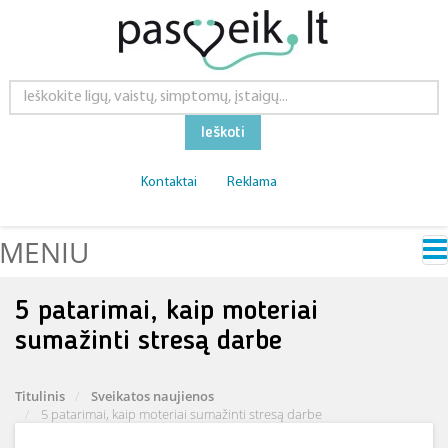
Ieškoti
Kontaktai
Reklama
MENIU
​5 patarimai, kaip moteriai
sumažinti stresą darbe
Titulinis
Sveikatos naujienos
​5 patarimai, kaip moteriai sumažinti stresą darbe