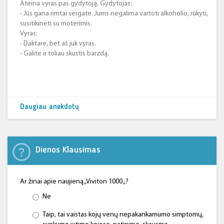
Ateina vyras pas gydytoją. Gydytojas:
- Jūs gana rimtai sergate. Jums negalima vartoti alkoholio, rūkyti,
susitikinėti su moterimis.
Vyras:
- Daktare, bet aš juk vyras.
- Galite ir toliau skustis barzdą.
Daugiau anekdotų
Dienos Klausimas
Ar žinai apie naujieną „Viviton 1000 „?
Ne
Taip, tai vaistas kojų venų nepakankamumo simptomų,