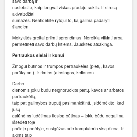
savo darbą ir
nustebsite, kaip lengvai viskas pradėjo sektis. Ir stresų
akivaizdžiai
sumažės. Neatidėkite rytojui to, ką galima padaryti
šiandien.
Mokykitės greitai priimti sprendimus. Nereikia vilkinti arba
permetinėti savo darbų kitiems. Jauskitės atsakinga.
Pertraukos sielai ir kūnui
Žmogui būtinos ir trumpos pertraukėlės (pietų, kavos,
parūkymo ), ir rimtos (atostogos, kelionės).
Darbo
dienomis jokiu būdu neignoruokite pietų, kavos ar arbatos
pertraukėlių,
taip pat galimybės truputį pasimankštinti. Įsidėmėkite, kad
jūsų
galūnėms judėjimas tiesiog būtinas – jokiu būdu negalima
išsėdėti toje
pačioje padėtyje, susigūžus prie kompiuterio visą dieną. Ir
akims taip