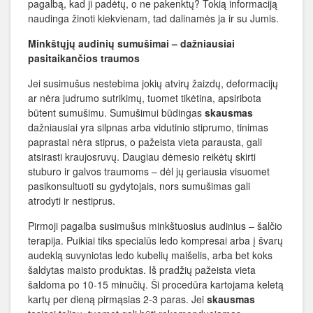
pagalbą, kad ji padėtų, o ne pakenktų? Tokią informaciją
naudinga žinoti kiekvienam, tad dalinamės ja ir su Jumis.
Minkštųjų audinių sumušimai – dažniausiai
pasitaikančios traumos
Jei susimušus nestebima jokių atvirų žaizdų, deformacijų
ar nėra judrumo sutrikimų, tuomet tikėtina, apsiribota
būtent sumušimu. Sumušimui būdingas
skausmas
dažniausiai yra silpnas arba vidutinio stiprumo, tinimas
paprastai nėra stiprus, o pažeista vieta parausta, gali
atsirasti kraujosruvų. Daugiau dėmesio reikėtų skirti
stuburo ir galvos traumoms – dėl jų geriausia visuomet
pasikonsultuoti su gydytojais, nors sumušimas gali
atrodyti ir nestiprus.
Pirmoji pagalba susimušus minkštuosius audinius – šalčio
terapija. Puikiai tiks specialūs ledo kompresai arba į švarų
audeklą suvyniotas ledo kubelių maišelis, arba bet koks
šaldytas maisto produktas. Iš pradžių pažeista vieta
šaldoma po 10-15 minučių. Ši procedūra kartojama keletą
kartų per dieną pirmąsias 2-3 paras. Jei
skausmas