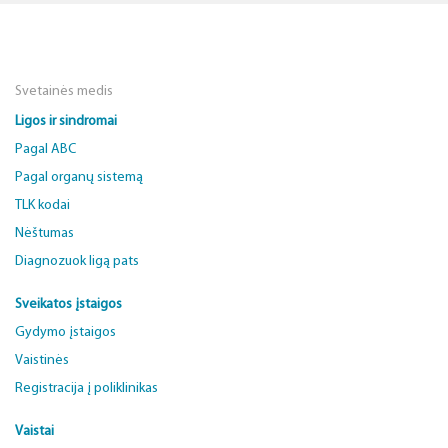
Svetainės medis
Ligos ir sindromai
Pagal ABC
Pagal organų sistemą
TLK kodai
Nėštumas
Diagnozuok ligą pats
Sveikatos įstaigos
Gydymo įstaigos
Vaistinės
Registracija į poliklinikas
Vaistai