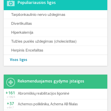
Populiariausios ligos
Tarpšonkaulinio nervo uždegimas
Divertikulitas
Hiperkalemija
Tulžies puslės uždegimas (cholecistitas)
Herpinis Encefalitas
Visos ligos
Rekomenduojamos gydymo įstaigos
+161
Abromiškių reabilitacijos ligoninė
+185
-24
+37
Achemos poliklinika, Achema AB filialas
+44
-7