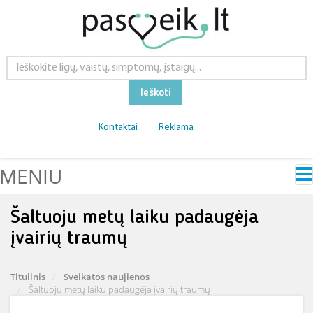
Ieškoti
Kontaktai
Reklama
MENIU
Šaltuoju metų laiku padaugėja
įvairių traumų
Titulinis
Sveikatos naujienos
Šaltuoju metų laiku padaugėja įvairių traumų