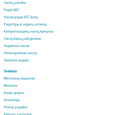
Vaistų paieška
Pagal ABC
Vaistai pagal ATC kodą
Pagal ligą ar organų sistemą
Kompensuojamų vaistų kainynas
Vaistų kainų palyginimas
Augaliniai vaistai
Homeopatiniai vaistai
Vaistiniai augalai
Sveikata
Mėnesinių skausmas
Mamoms
Kraujo grupės
Anatomija
Pirmoji pagalba
Kelionių vaistinėlė