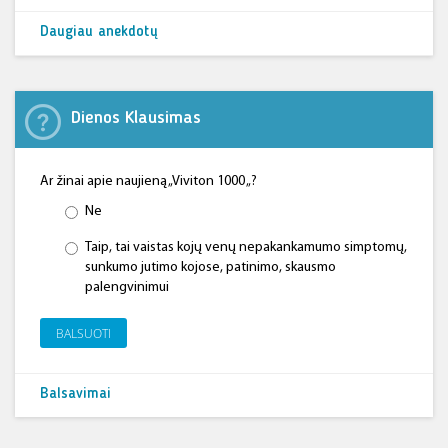
Daugiau anekdotų
Dienos Klausimas
Ar žinai apie naujieną „Viviton 1000 „?
Ne
Taip, tai vaistas kojų venų nepakankamumo simptomų,
sunkumo jutimo kojose, patinimo, skausmo
palengvinimui
BALSUOTI
Balsavimai