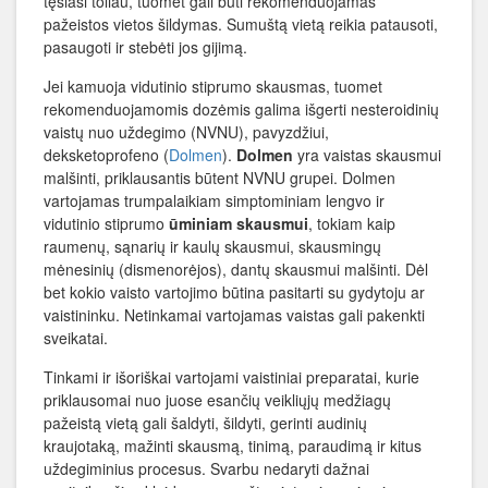
tęsiasi toliau, tuomet gali būti rekomenduojamas
pažeistos vietos šildymas. Sumuštą vietą reikia patausoti,
pasaugoti ir stebėti jos gijimą.
Jei kamuoja vidutinio stiprumo skausmas, tuomet
rekomenduojamomis dozėmis galima išgerti nesteroidinių
vaistų nuo uždegimo (NVNU), pavyzdžiui,
deksketoprofeno (
Dolmen
).
Dolmen
yra vaistas skausmui
malšinti, priklausantis būtent NVNU grupei. Dolmen
vartojamas trumpalaikiam simptominiam lengvo ir
vidutinio stiprumo
ūminiam skausmui
, tokiam kaip
raumenų, sąnarių ir kaulų skausmui, skausmingų
mėnesinių (dismenorėjos), dantų skausmui malšinti. Dėl
bet kokio vaisto vartojimo būtina pasitarti su gydytoju ar
vaistininku. Netinkamai vartojamas vaistas gali pakenkti
sveikatai.
Tinkami ir išoriškai vartojami vaistiniai preparatai, kurie
priklausomai nuo juose esančių veikliųjų medžiagų
pažeistą vietą gali šaldyti, šildyti, gerinti audinių
kraujotaką, mažinti skausmą, tinimą, paraudimą ir kitus
uždegiminius procesus. Svarbu nedaryti dažnai