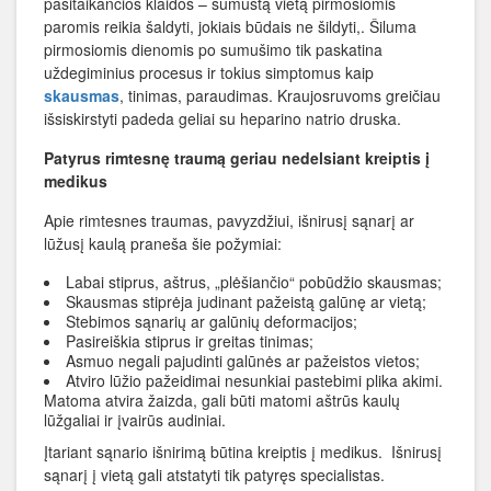
pasitaikančios klaidos – sumuštą vietą pirmosiomis
paromis reikia šaldyti, jokiais būdais ne šildyti,. Šiluma
pirmosiomis dienomis po sumušimo tik paskatina
uždegiminius procesus ir tokius simptomus kaip
skausmas
, tinimas, paraudimas. Kraujosruvoms greičiau
išsiskirstyti padeda geliai su heparino natrio druska.
Patyrus rimtesnę traumą geriau nedelsiant kreiptis į
medikus
Apie rimtesnes traumas, pavyzdžiui, išnirusį sąnarį ar
lūžusį kaulą praneša šie požymiai:
Labai stiprus, aštrus, „plėšiančio“ pobūdžio skausmas;
Skausmas stiprėja judinant pažeistą galūnę ar vietą;
Stebimos sąnarių ar galūnių deformacijos;
Pasireiškia stiprus ir greitas tinimas;
Asmuo negali pajudinti galūnės ar pažeistos vietos;
Atviro lūžio pažeidimai nesunkiai pastebimi plika akimi.
Matoma atvira žaizda, gali būti matomi aštrūs kaulų
lūžgaliai ir įvairūs audiniai.
Įtariant sąnario išnirimą būtina kreiptis į medikus. Išnirusį
sąnarį į vietą gali atstatyti tik patyręs specialistas.