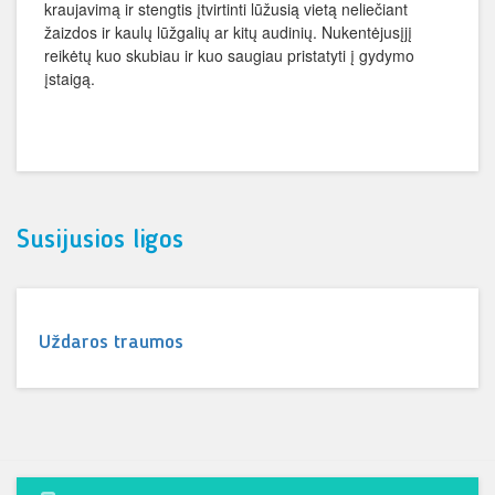
kraujavimą ir stengtis įtvirtinti lūžusią vietą neliečiant
žaizdos ir kaulų lūžgalių ar kitų audinių. Nukentėjusįjį
reikėtų kuo skubiau ir kuo saugiau pristatyti į gydymo
įstaigą.
Susijusios ligos
Uždaros traumos