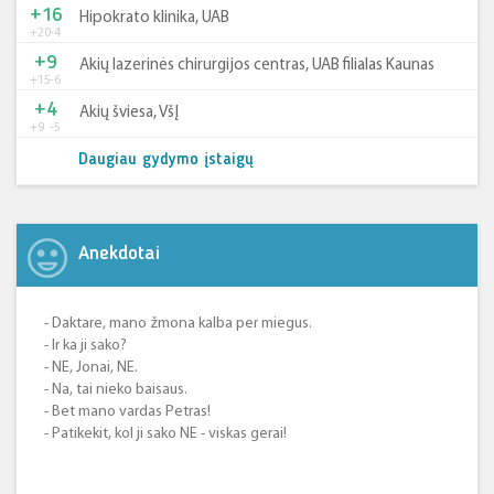
+16
Hipokrato klinika, UAB
+20
-4
+9
Akių lazerinės chirurgijos centras, UAB filialas Kaunas
+15
-6
+4
Akių šviesa, VšĮ
+9
-5
Daugiau gydymo įstaigų
Anekdotai
- Daktare, mano žmona kalba per miegus.
- Ir ka ji sako?
- NE, Jonai, NE.
- Na, tai nieko baisaus.
- Bet mano vardas Petras!
- Patikekit, kol ji sako NE - viskas gerai!