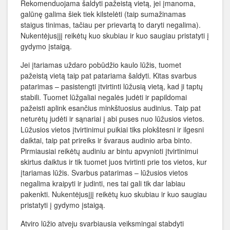
Rekomenduojama šaldyti pažeistą vietą, jei įmanoma,
galūnę galima šiek tiek kilstelėti (taip sumažinamas
staigus tinimas, tačiau per prievartą to daryti negalima).
Nukentėjusįjį reikėtų kuo skubiau ir kuo saugiau pristatyti į
gydymo įstaigą.
Jei įtariamas uždaro pobūdžio kaulo lūžis, tuomet
pažeistą vietą taip pat patariama šaldyti. Kitas svarbus
patarimas – pasistengti įtvirtinti lūžusią vietą, kad ji taptų
stabili. Tuomet lūžgaliai negalės judėti ir papildomai
pažeisti aplink esančius minkštuosius audinius. Taip pat
neturėtų judėti ir sąnariai į abi puses nuo lūžusios vietos.
Lūžusios vietos įtvirtinimui puikiai tiks plokštesni ir ilgesni
daiktai, taip pat prireiks ir švaraus audinio arba binto.
Pirmiausiai reikėtų audiniu ar bintu apvynioti įtvirtinimui
skirtus daiktus ir tik tuomet juos tvirtinti prie tos vietos, kur
įtariamas lūžis. Svarbus patarimas – lūžusios vietos
negalima kraipyti ir judinti, nes tai gali tik dar labiau
pakenkti. Nukentėjusįjį reikėtų kuo skubiau ir kuo saugiau
pristatyti į gydymo įstaigą.
Atviro lūžio atveju svarbiausia veiksmingai stabdyti